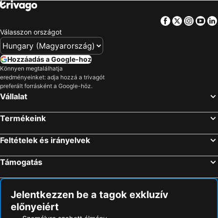
Facebook
Twitter
Insta
Yo
Válasszon országot
Hozzáadás a Google-hoz
Könnyen megtalálhatja
eredményeinket: adja hozzá a trivagót
preferált forrásként a Google-höz.
Vállalat
Termékeink
Feltételek és irányelvek
Támogatás
Jelentkezzen be a tagok exkluzív
előnyeiért