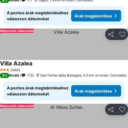
9,7
Kiváló
17
Laglio, 7.9 km-re innen: Cernobbio
A pontos árak megtekintéséhez
Árak megjelenítése
válasszon dátumokat
Népszerű választás
Megosztá
Ho
Villa Azalea
Üdülő
3 Kategória
9,1
Kiváló
172
San Fermo della Battaglia, 4.5 km-re innen: Cernobbio
A pontos árak megtekintéséhez
Árak megjelenítése
válasszon dátumokat
Népszerű választás
Megosztá
Ho