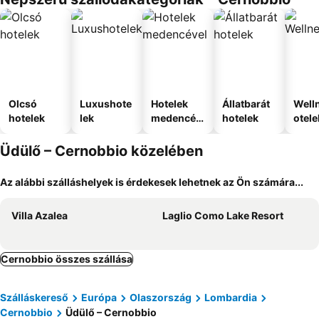
Olcsó
Luxushote
Hotelek
Állatbarát
Well
hotelek
lek
medencév
hotelek
otele
el
Üdülő – Cernobbio közelében
Az alábbi szálláshelyek is érdekesek lehetnek az Ön számára...
Villa Azalea
Laglio Como Lake Resort
Cernobbio összes szállása
Szálláskereső
Európa
Olaszország
Lombardia
Cernobbio
Üdülő – Cernobbio