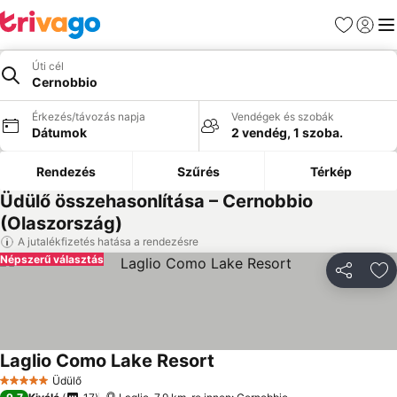
Kedvencek
Bejelen
Me
Úti cél
Cernobbio
Érkezés/távozás napja
Vendégek és szobák
Dátumok
2 vendég, 1 szoba.
Rendezés
Szűrés
Térkép
Üdülő összehasonlítása – Cernobbio
(Olaszország)
A jutalékfizetés hatása a rendezésre
Népszerű választás
Megosztá
Ho
Laglio Como Lake Resort
Üdülő
5 Kategória