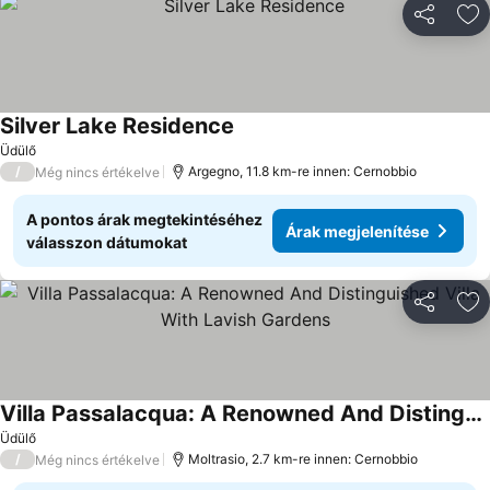
Megosztá
Ho
Silver Lake Residence
Üdülő
/
Argegno, 11.8 km-re innen: Cernobbio
Még nincs értékelve
A pontos árak megtekintéséhez
Árak megjelenítése
válasszon dátumokat
Megosztá
Ho
Villa Passalacqua: A Renowned And Distinguished Villa With Lavish Gardens
Üdülő
/
Moltrasio, 2.7 km-re innen: Cernobbio
Még nincs értékelve