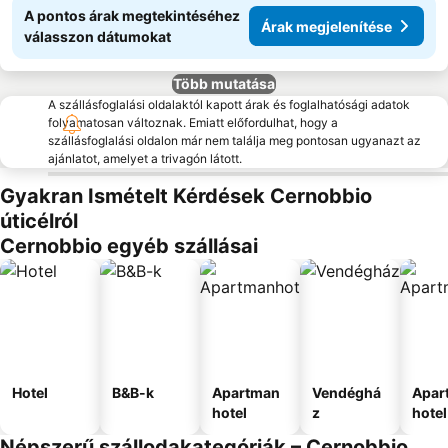
A pontos árak megtekintéséhez
Árak megjelenítése
válasszon dátumokat
Több mutatása
A szállásfoglalási oldalaktól kapott árak és foglalhatósági adatok
folyamatosan változnak. Emiatt előfordulhat, hogy a
szállásfoglalási oldalon már nem találja meg pontosan ugyanazt az
ajánlatot, amelyet a trivagón látott.
Gyakran Ismételt Kérdések Cernobbio
úticélról
Cernobbio egyéb szállásai
Hotel
B&B-k
Apartman
Vendéghá
Apar
hotel
z
hotel
Népszerű szállodakategóriák – Cernobbio