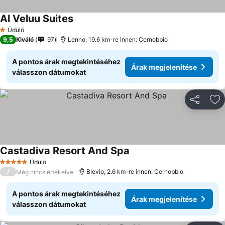
Al Veluu Suites
Üdülő
1 Kategória
9,5
Kiváló
97
Lenno, 19.6 km-re innen: Cernobbio
A pontos árak megtekintéséhez
Árak megjelenítése
válasszon dátumokat
Megosztá
Ho
Castadiva Resort And Spa
Üdülő
5 Kategória
/
Blevio, 2.6 km-re innen: Cernobbio
Még nincs értékelve
A pontos árak megtekintéséhez
Árak megjelenítése
válasszon dátumokat