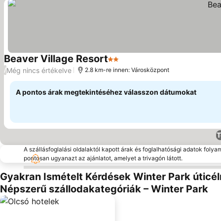
Beaver Village Resort
2 Kategória
Árak megjelenítése
Még nincs értékelve
/
2.8 km-re innen: Városközpont
A pontos árak megtekintéséhez válasszon dátumokat
T
A szállásfoglalási oldalaktól kapott árak és foglalhatósági adatok folya
pontosan ugyanazt az ajánlatot, amelyet a trivagón látott.
Gyakran Ismételt Kérdések Winter Park úticél
Népszerű szállodakategóriák – Winter Park