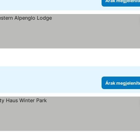
Árak megjelenít
tése
Árak megjelenít