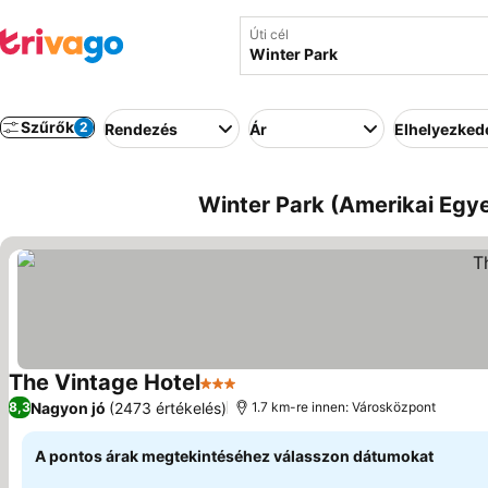
Úti cél
Szűrők
2
Rendezés
Ár
Elhelyezked
Winter Park (Amerikai Egyes
The Vintage Hotel
3 Kategória
Árak megjelenítése
Nagyon jó
(2473 értékelés)
8,3
1.7 km-re innen: Városközpont
A pontos árak megtekintéséhez válasszon dátumokat