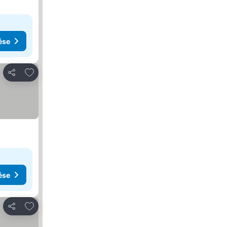
ése
Hozzáadás a kedvencekhez
Megosztás
ése
Hozzáadás a kedvencekhez
Megosztás