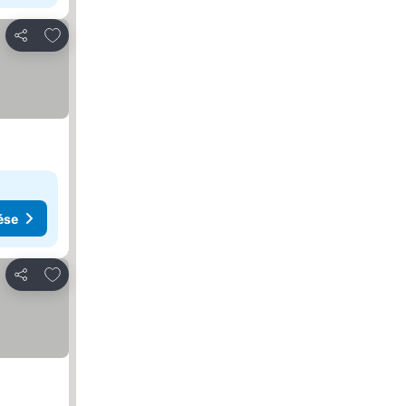
Hozzáadás a kedvencekhez
Megosztás
ése
Hozzáadás a kedvencekhez
Megosztás