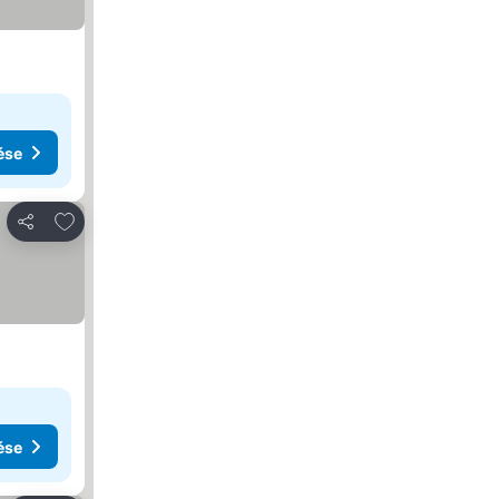
ése
Hozzáadás a kedvencekhez
Megosztás
ése