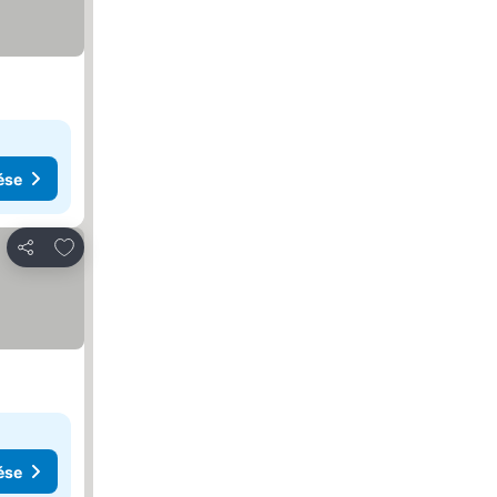
tése
ése
Hozzáadás a kedvencekhez
Megosztás
ése