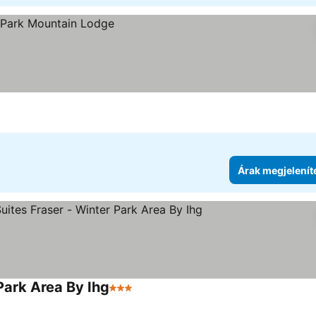
ése
Árak megjelenít
Park Area By Ihg
3 Kategória
Árak megjelenítése