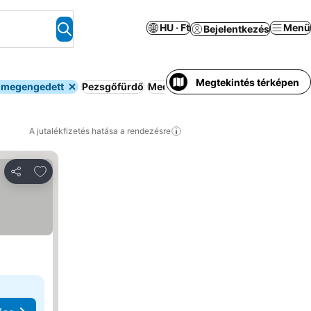
HU · Ft
Menü
Bejelentkezés
Megtekintés térképen
t megengedett
Pezsgőfürdő
Medence
Légkondicionáló
Apart
A jutalékfizetés hatása a rendezésre
Hozzáadás a kedvencekhez
Megosztás