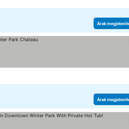
Árak megjelenít
Árak megjelenít