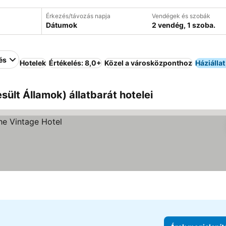
Érkezés/távozás napja
Vendégek és szobák
Dátumok
2 vendég, 1 szoba.
és
Hotelek
Értékelés: 8,0+
Közel a városközponthoz
Háziálla
ült Államok) állatbarát hotelei