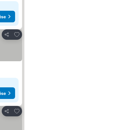
ése
Hozzáadás a kedvencekhez
Megosztás
ése
Hozzáadás a kedvencekhez
Megosztás