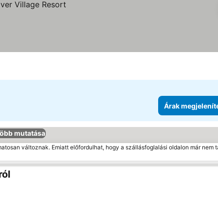
Árak megjelenít
öbb mutatása
matosan változnak. Emiatt előfordulhat, hogy a szállásfoglalási oldalon már nem t
ról