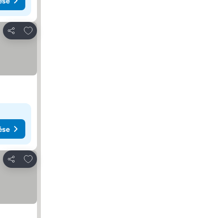
ése
Hozzáadás a kedvencekhez
Megosztás
ése
Hozzáadás a kedvencekhez
Megosztás