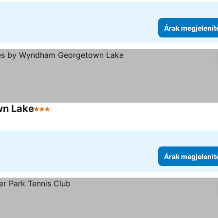
Árak megjelenít
wn Lake
3 Kategória
Árak megjelenítése
Árak megjelenít