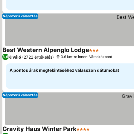
Népszerű választás
Best Western Alpenglo Lodge
3 Kategória
Árak megjelení
Kiváló
(2722 értékelés)
8,6
3.6 km-re innen: Városközpont
A pontos árak megtekintéséhez válasszon dátumokat
Népszerű választás
Gravity Haus Winter Park
4 Kategória
Árak megjelenítése