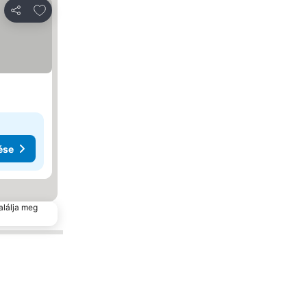
Hozzáadás a kedvencekhez
Megosztás
ése
alálja meg