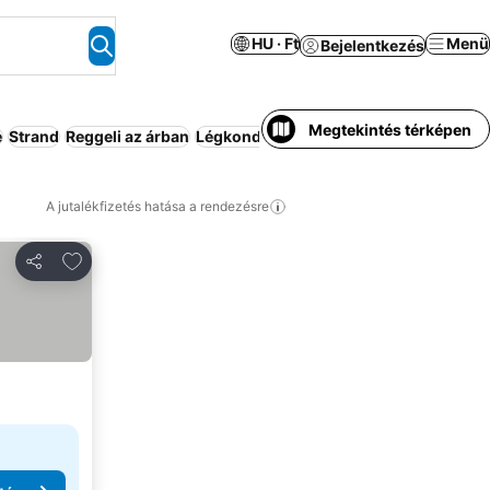
HU · Ft
Menü
Bejelentkezés
Megtekintés térképen
e
Strand
Reggeli az árban
Légkondicionáló
Kiadó ház/apartman
A jutalékfizetés hatása a rendezésre
Hozzáadás a kedvencekhez
Megosztás