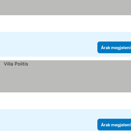
Árak megjelení
Árak megjelení