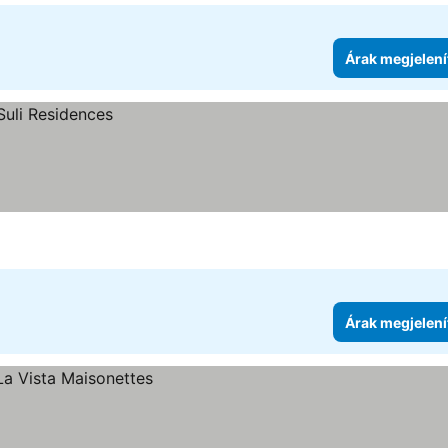
Árak megjelení
Árak megjelení