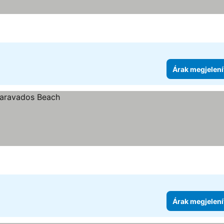
Árak megjelení
Árak megjelení