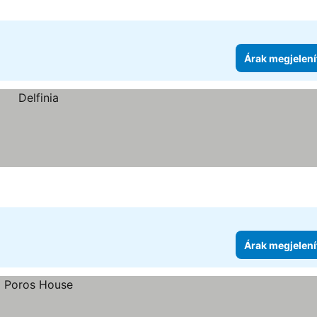
Árak megjelení
Árak megjelení