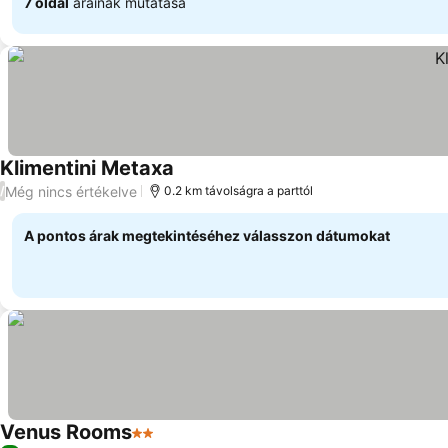
7 oldal
árainak mutatása
Klimentini Metaxa
Még nincs értékelve
/
0.2 km távolságra a parttól
A pontos árak megtekintéséhez válasszon dátumokat
Venus Rooms
2 Kategória