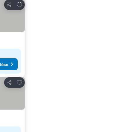
Hozzáadás a kedvencekhez
Megosztás
tése
Hozzáadás a kedvencekhez
Megosztás