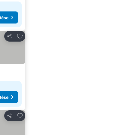
tése
Hozzáadás a kedvencekhez
Megosztás
tése
Hozzáadás a kedvencekhez
Megosztás