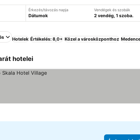
Érkezés/távozás napja
Vendégek és szobák
Dátumok
2 vendég, 1 szoba.
és
Hotelek
Értékelés: 8,0+
Közel a városközponthoz
Medenc
rát hotelei