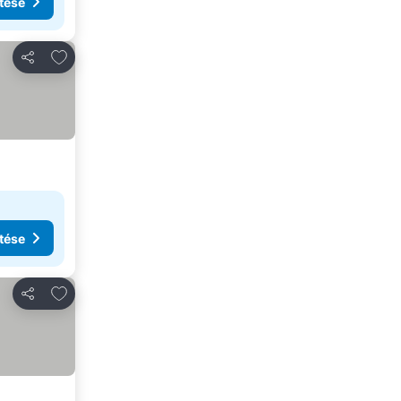
tése
Hozzáadás a kedvencekhez
Megosztás
tése
Hozzáadás a kedvencekhez
Megosztás