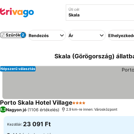
Úti cél
Szűrők
2
Rendezés
Ár
Elhelyezked
Skala (Görögország) állatba
Népszerű választás
Porto Skala Hotel Village
4 Kategória
Nagyon jó
(1106 értékelés)
8,2
2.9 km-re innen: Városközpont
23 091 Ft
Kezdőár: