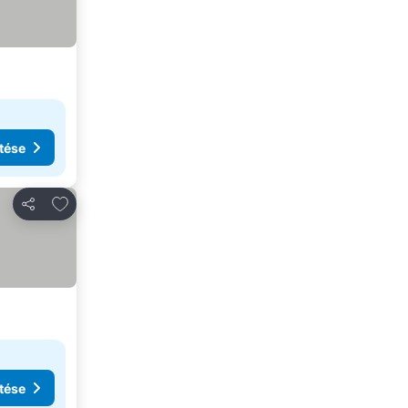
tése
Hozzáadás a kedvencekhez
Megosztás
tése