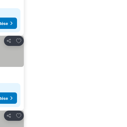
tése
Hozzáadás a kedvencekhez
Megosztás
tése
Hozzáadás a kedvencekhez
Megosztás