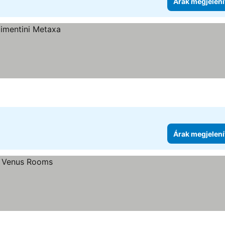
Árak megjelení
Árak megjelení