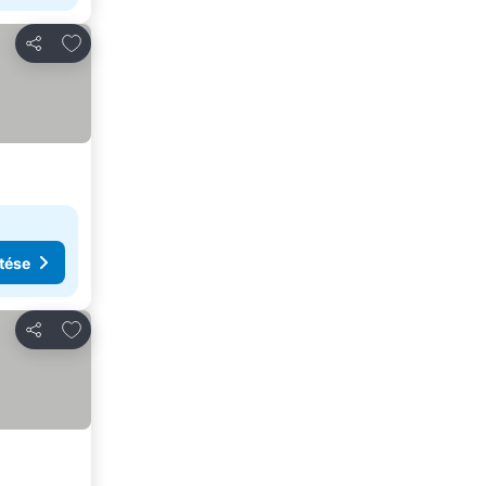
Hozzáadás a kedvencekhez
Megosztás
tése
Hozzáadás a kedvencekhez
Megosztás