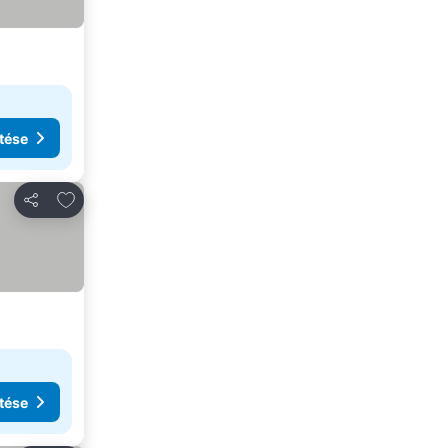
tése
Hozzáadás a kedvencekhez
Megosztás
tése