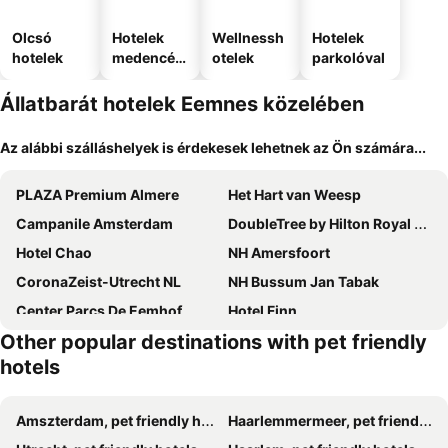
Olcsó
Hotelek
Wellnessh
Hotelek
hotelek
medencév
otelek
parkolóval
el
Állatbarát hotelek Eemnes közelében
Az alábbi szálláshelyek is érdekesek lehetnek az Ön számára...
PLAZA Premium Almere
Het Hart van Weesp
Campanile Amsterdam
DoubleTree by Hilton Royal Parc Soestduinen
Hotel Chao
NH Amersfoort
CoronaZeist-Utrecht NL
NH Bussum Jan Tabak
Center Parcs De Eemhof
Hotel Finn
Other popular destinations with pet friendly
Golden Tulip Ampt van Nijkerk
Holiday Inn Express Almere By Ihg
hotels
Postillion Hotel Amersfoort Veluwemeer
Gr8 Hotel Amsterdam Riverside
Wellness Suite Utrecht
Stone Hotel & Hostel
Amszterdam, pet friendly hotels
Haarlemmermeer, pet friendly hotels