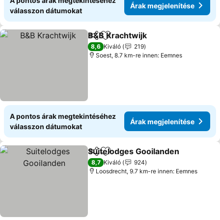
A pontos árak megtekintéséhez
Árak megjelenítése
válasszon dátumokat
B&B Krachtwijk
Megosztás
Hozzáadás a kedvencekhez
8,6
Kiváló
219
Soest, 8.7 km-re innen: Eemnes
A pontos árak megtekintéséhez
Árak megjelenítése
válasszon dátumokat
Suitelodges Gooilanden
Megosztás
Hozzáadás a kedvencekhez
8,7
Kiváló
924
Loosdrecht, 9.7 km-re innen: Eemnes