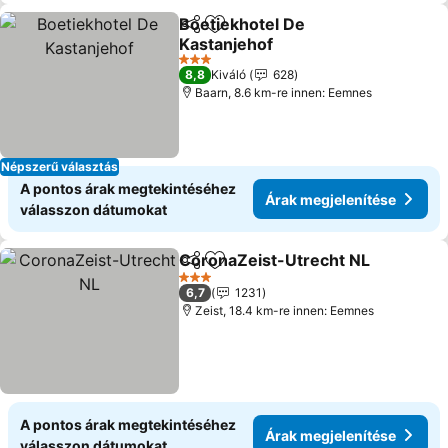
Boetiekhotel De
Megosztás
Hozzáadás a kedvencekhez
Kastanjehof
3 Kategória
8,8
Kiváló
628
Baarn, 8.6 km-re innen: Eemnes
Népszerű választás
A pontos árak megtekintéséhez
Árak megjelenítése
válasszon dátumokat
CoronaZeist-Utrecht NL
Megosztás
Hozzáadás a kedvencekhez
3 Kategória
6,7
1231
Zeist, 18.4 km-re innen: Eemnes
A pontos árak megtekintéséhez
Árak megjelenítése
válasszon dátumokat