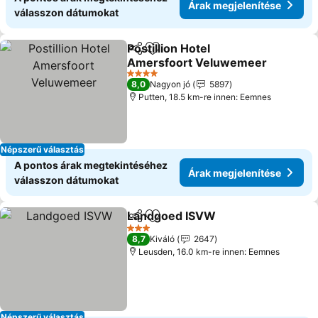
Árak megjelenítése
válasszon dátumokat
Postillion Hotel
Megosztás
Hozzáadás a kedvencekhez
Amersfoort Veluwemeer
4 Kategória
8,0
Nagyon jó
5897
Putten, 18.5 km-re innen: Eemnes
Népszerű választás
A pontos árak megtekintéséhez
Árak megjelenítése
válasszon dátumokat
Landgoed ISVW
Megosztás
Hozzáadás a kedvencekhez
3 Kategória
8,7
Kiváló
2647
Leusden, 16.0 km-re innen: Eemnes
Népszerű választás