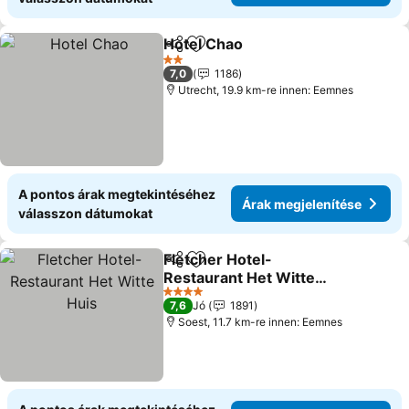
Hotel Chao
Megosztás
Hozzáadás a kedvencekhez
2 Kategória
7,0
1186
Utrecht, 19.9 km-re innen: Eemnes
A pontos árak megtekintéséhez
Árak megjelenítése
válasszon dátumokat
Fletcher Hotel-
Megosztás
Hozzáadás a kedvencekhez
Restaurant Het Witte
Huis
4 Kategória
7,6
Jó
1891
Soest, 11.7 km-re innen: Eemnes