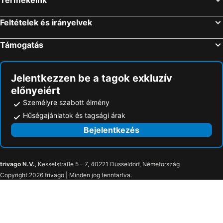
Lunteren, pet friendly hotels
Dronten, pet friendly hotels
Feltételek és irányelvek
Aalsmeer, pet friendly hotels
Lelystad, pet friendly hotels
Weesp, pet friendly hotels
Overberg, pet friendly hotels
Támogatás
Ede, pet friendly hotels
Zeist, pet friendly hotels
Utrechtse Heuvelrug, pet friendly hotels
Otterlo, pet friendly hotels
Jelentkezzen be a tagok exkluzív
előnyeiért
Személyre szabott élmény
Hűségajánlatok és tagsági árak
Bejelentkezés
trivago N.V.
, Kesselstraße 5 – 7, 40221 Düsseldorf, Németország
Copyright 2026 trivago | Minden jog fenntartva.