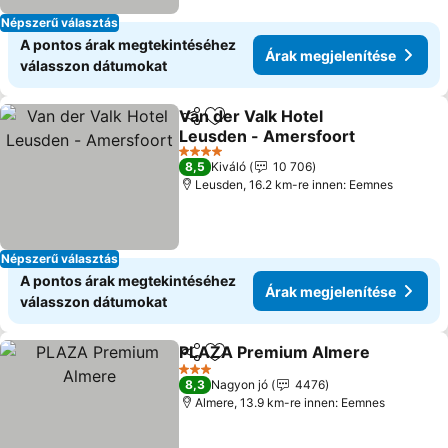
Népszerű választás
A pontos árak megtekintéséhez
Árak megjelenítése
válasszon dátumokat
Van der Valk Hotel
Megosztás
Hozzáadás a kedvencekhez
Leusden - Amersfoort
4 Kategória
8,5
Kiváló
10 706
Leusden, 16.2 km-re innen: Eemnes
Népszerű választás
A pontos árak megtekintéséhez
Árak megjelenítése
válasszon dátumokat
PLAZA Premium Almere
Megosztás
Hozzáadás a kedvencekhez
3 Kategória
8,3
Nagyon jó
4476
Almere, 13.9 km-re innen: Eemnes