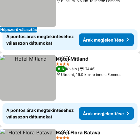
Bussum, 6.5 km-re innen: Eemnes
Népszerű választás
A pontos árak megtekintéséhez
Árak megjelenítése
válasszon dátumokat
Hotel Mitland
Megosztás
Hozzáadás a kedvencekhez
4 Kategória
8,6
Kiváló
7446
Utrecht, 19.0 km-re innen: Eemnes
A pontos árak megtekintéséhez
Árak megjelenítése
válasszon dátumokat
Hotel Flora Batava
Megosztás
Hozzáadás a kedvencekhez