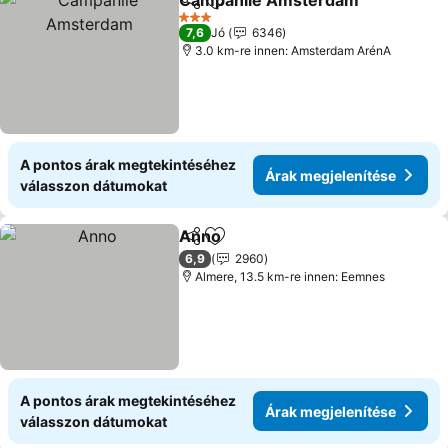
Campanile Amsterdam
Megosztás
Hozzáadás a kedvencekhez
3 Kategória
7,6
Jó
6346
3.0 km-re innen: Amsterdam ArénA
A pontos árak megtekintéséhez
Árak megjelenítése
válasszon dátumokat
Anno
Megosztás
Hozzáadás a kedvencekhez
6,9
2960
Almere, 13.5 km-re innen: Eemnes
A pontos árak megtekintéséhez
Árak megjelenítése
válasszon dátumokat