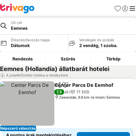
Kedvencek
Bejelen
Me
Úti cél
Eemnes
Érkezés/távozás napja
Vendégek és szobák
Dátumok
2 vendég, 1 szoba.
Rendezés
Szűrés
Térkép
Eemnes (Hollandia) állatbarát hotelei
A jutalékfizetés hatása a rendezésre
Center Parcs De Eemhof
Megosztás
Hozzáadás a kedvencekhez
7,5
Jó
17 322
Zeewolde, 9.6 km-re innen: Eemnes
Népszerű választás
A pontos árak megtekintéséhez