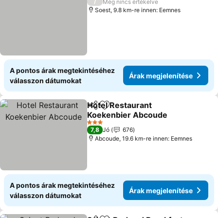
/
Még nincs értékelve
Soest, 9.8 km-re innen: Eemnes
A pontos árak megtekintéséhez
Árak megjelenítése
válasszon dátumokat
Hotel Restaurant
Megosztás
Hozzáadás a kedvencekhez
Koekenbier Abcoude
3 Kategória
7,8
Jó
676
Abcoude, 19.6 km-re innen: Eemnes
A pontos árak megtekintéséhez
Árak megjelenítése
válasszon dátumokat