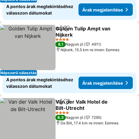
A pontos árak megtekintéséhez
Árak megjelenítése
válasszon dátumokat
Golden Tulip Ampt van
Megosztás
Hozzáadás a kedvencekhez
Nijkerk
4 Kategória
8,1
Nagyon jó
4911
Nijkerk, 15.5 km-re innen: Eemnes
Népszerű választás
A pontos árak megtekintéséhez
Árak megjelenítése
válasszon dátumokat
Van der Valk Hotel de
Megosztás
Hozzáadás a kedvencekhez
Bilt-Utrecht
4 Kategória
8,3
Nagyon jó
7295
De Bilt, 17.4 km-re innen: Eemnes