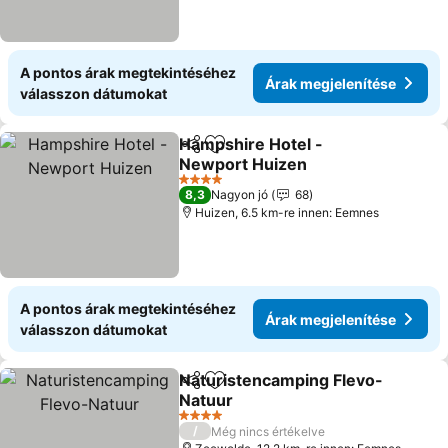
A pontos árak megtekintéséhez
Árak megjelenítése
válasszon dátumokat
Hampshire Hotel -
Megosztás
Hozzáadás a kedvencekhez
Newport Huizen
4 Kategória
8,3
Nagyon jó
68
Huizen, 6.5 km-re innen: Eemnes
A pontos árak megtekintéséhez
Árak megjelenítése
válasszon dátumokat
Naturistencamping Flevo-
Megosztás
Hozzáadás a kedvencekhez
Natuur
4 Kategória
/
Még nincs értékelve