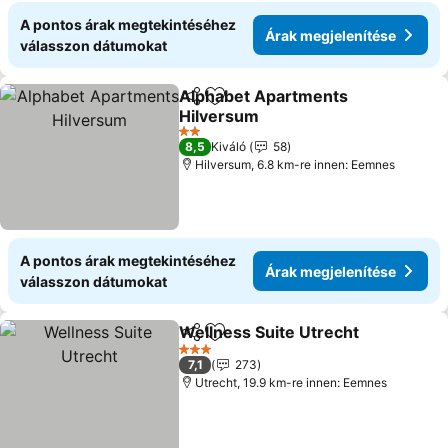
A pontos árak megtekintéséhez
Árak megjelenítése
válasszon dátumokat
Alphabet Apartments
Megosztás
Hozzáadás a kedvencekhez
Hilversum
2 Kategória
8,5
Kiváló
58
Hilversum, 6.8 km-re innen: Eemnes
A pontos árak megtekintéséhez
Árak megjelenítése
válasszon dátumokat
Wellness Suite Utrecht
Megosztás
Hozzáadás a kedvencekhez
3 Kategória
7,1
273
Utrecht, 19.9 km-re innen: Eemnes