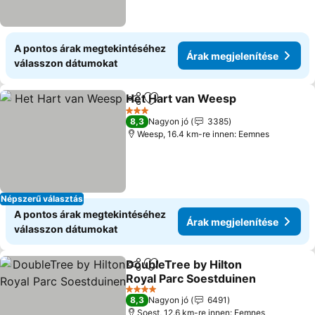
A pontos árak megtekintéséhez
Árak megjelenítése
válasszon dátumokat
Het Hart van Weesp
Megosztás
Hozzáadás a kedvencekhez
3 Kategória
8,3
Nagyon jó
3385
Weesp, 16.4 km-re innen: Eemnes
Népszerű választás
A pontos árak megtekintéséhez
Árak megjelenítése
válasszon dátumokat
DoubleTree by Hilton
Megosztás
Hozzáadás a kedvencekhez
Royal Parc Soestduinen
4 Kategória
8,3
Nagyon jó
6491
Soest, 12.6 km-re innen: Eemnes