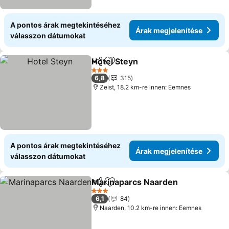
A pontos árak megtekintéséhez
Árak megjelenítése
válasszon dátumokat
Hotel Steyn
Megosztás
Hozzáadás a kedvencekhez
3 Kategória
6,8
315
Zeist, 18.2 km-re innen: Eemnes
A pontos árak megtekintéséhez
Árak megjelenítése
válasszon dátumokat
Marinaparcs Naarden
Megosztás
Hozzáadás a kedvencekhez
3 Kategória
6,1
84
Naarden, 10.2 km-re innen: Eemnes