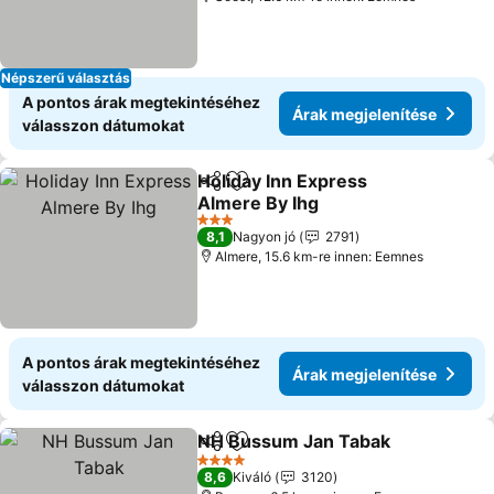
Népszerű választás
A pontos árak megtekintéséhez
Árak megjelenítése
válasszon dátumokat
Holiday Inn Express
Megosztás
Hozzáadás a kedvencekhez
Almere By Ihg
3 Kategória
8,1
Nagyon jó
2791
Almere, 15.6 km-re innen: Eemnes
A pontos árak megtekintéséhez
Árak megjelenítése
válasszon dátumokat
NH Bussum Jan Tabak
Megosztás
Hozzáadás a kedvencekhez
4 Kategória
8,6
Kiváló
3120