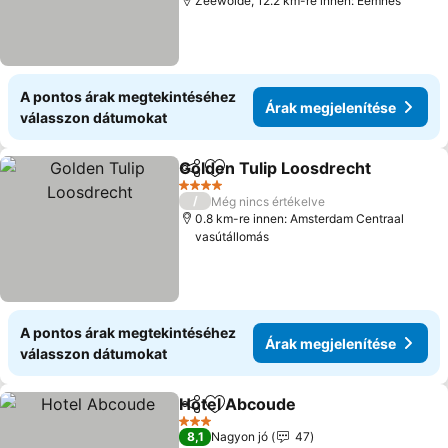
Zeewolde, 12.2 km-re innen: Eemnes
A pontos árak megtekintéséhez
Árak megjelenítése
válasszon dátumokat
Golden Tulip Loosdrecht
Megosztás
Hozzáadás a kedvencekhez
4 Kategória
/
Még nincs értékelve
0.8 km-re innen: Amsterdam Centraal
vasútállomás
A pontos árak megtekintéséhez
Árak megjelenítése
válasszon dátumokat
Hotel Abcoude
Megosztás
Hozzáadás a kedvencekhez
3 Kategória
8,1
Nagyon jó
47