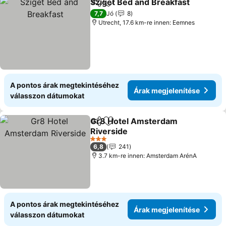
Sziget Bed and Breakfast
Megosztás
Hozzáadás a kedvencekhez
7,7
Jó
8
Utrecht, 17.6 km-re innen: Eemnes
A pontos árak megtekintéséhez
Árak megjelenítése
válasszon dátumokat
Gr8 Hotel Amsterdam
Megosztás
Hozzáadás a kedvencekhez
Riverside
3 Kategória
6,8
241
3.7 km-re innen: Amsterdam ArénA
A pontos árak megtekintéséhez
Árak megjelenítése
válasszon dátumokat