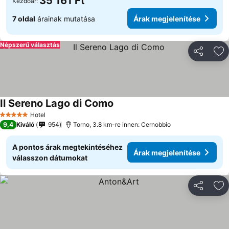
35 161 Ft
Kezdőár:
7 oldal
árainak mutatása
Árak megjelenítése
Népszerű választás
Megosztá
Ho
Il Sereno Lago di Como
Hotel
5 Kategória
9,4
Kiváló
954
Torno, 3.8 km-re innen: Cernobbio
A pontos árak megtekintéséhez
Árak megjelenítése
válasszon dátumokat
Megosztá
Ho