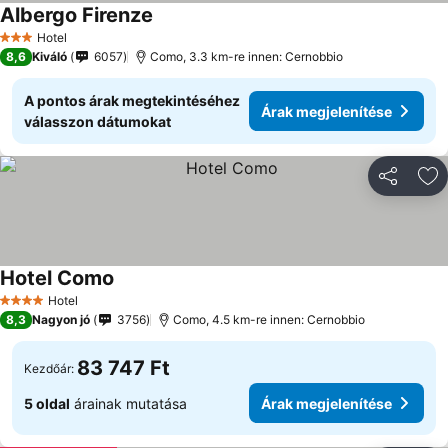
Albergo Firenze
Hotel
3 Kategória
8,6
Kiváló
6057
Como, 3.3 km-re innen: Cernobbio
A pontos árak megtekintéséhez
Árak megjelenítése
válasszon dátumokat
Megosztá
Ho
Hotel Como
Hotel
4 Kategória
8,3
Nagyon jó
3756
Como, 4.5 km-re innen: Cernobbio
83 747 Ft
Kezdőár:
5 oldal
árainak mutatása
Árak megjelenítése