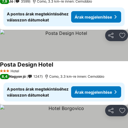
7,9
Jó
3599
Como, 3.3 km-re innen: Cernobbio
A pontos árak megtekintéséhez
Árak megjelenítése
válasszon dátumokat
Megosztá
Ho
Posta Design Hotel
Hotel
3 Kategória
8,4
Nagyon jó
1247
Como, 3.3 km-re innen: Cernobbio
A pontos árak megtekintéséhez
Árak megjelenítése
válasszon dátumokat
Megosztá
Ho