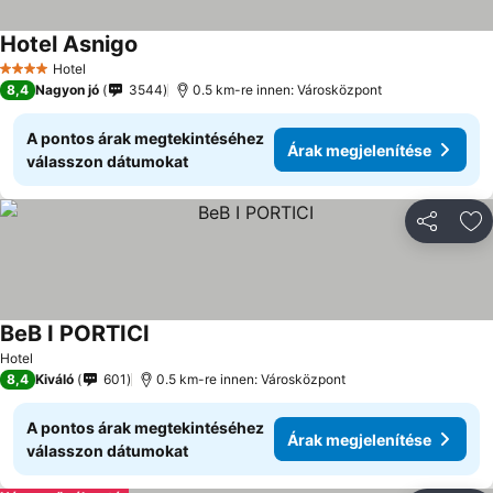
Hotel Asnigo
Hotel
4 Kategória
8,4
Nagyon jó
3544
0.5 km-re innen: Városközpont
A pontos árak megtekintéséhez
Árak megjelenítése
válasszon dátumokat
Megosztá
Ho
BeB I PORTICI
Hotel
8,4
Kiváló
601
0.5 km-re innen: Városközpont
A pontos árak megtekintéséhez
Árak megjelenítése
válasszon dátumokat