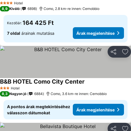
Hotel
4 Kategória
8,9
Kiváló
6898
Como, 2.8 km-re innen: Cernobbio
164 425 Ft
Kezdőár:
7 oldal
árainak mutatása
Árak megjelenítése
Megosztá
Ho
B&B HOTEL Como City Center
Hotel
3 Kategória
8,3
Nagyon jó
6884
Como, 3.6 km-re innen: Cernobbio
A pontos árak megtekintéséhez
Árak megjelenítése
válasszon dátumokat