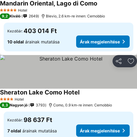
Mandarin Oriental, Lago di Como
Hotel
5 Kategória
9,2
Kiváló
2649
Blevio, 2.6 km-re innen: Cernobbio
403 014 Ft
Kezdőár:
10 oldal
árainak mutatása
Árak megjelenítése
Megosztá
Ho
Sheraton Lake Como Hotel
Hotel
4 Kategória
8,3
Nagyon jó
3793
Como, 0.9 km-re innen: Cernobbio
98 637 Ft
Kezdőár:
7 oldal
árainak mutatása
Árak megjelenítése