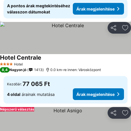
A pontos árak megtekintéséhez
Árak megjelenítése
válasszon dátumokat
Megosztá
Ho
Hotel Centrale
Hotel
4 Kategória
8,4
Nagyon jó
1413
0.0 km-re innen: Városközpont
77 065 Ft
Kezdőár:
4 oldal
árainak mutatása
Árak megjelenítése
Népszerű választás
Megosztá
Ho