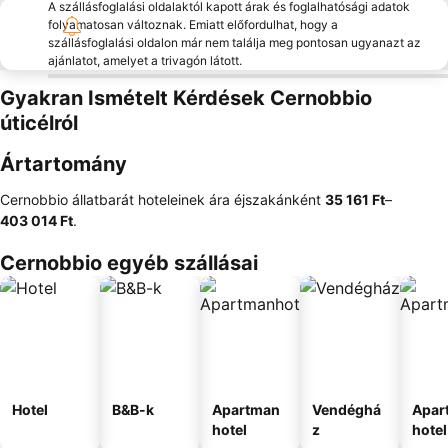
A szállásfoglalási oldalaktól kapott árak és foglalhatósági adatok
folyamatosan változnak. Emiatt előfordulhat, hogy a
szállásfoglalási oldalon már nem találja meg pontosan ugyanazt az
ajánlatot, amelyet a trivagón látott.
Gyakran Ismételt Kérdések Cernobbio
úticélról
Ártartomány
Cernobbio állatbarát hoteleinek ára éjszakánként
‎35 161 Ft
–
403 014 Ft
.
Cernobbio egyéb szállásai
Hotel
B&B-k
Apartman
Vendéghá
Apar
hotel
z
hotel