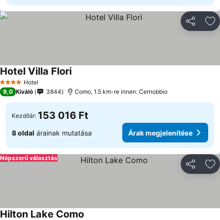
Megosztá
Ho
Hotel Villa Flori
Hotel
4 Kategória
9,0
Kiváló
3844
Como, 1.5 km-re innen: Cernobbio
153 016 Ft
Kezdőár:
8 oldal
árainak mutatása
Árak megjelenítése
Népszerű választás
Megosztá
Ho
Hilton Lake Como