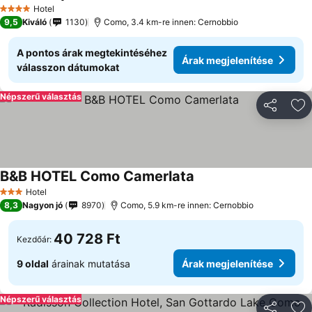
Hotel
4 Kategória
9,5
Kiváló
1130
Como, 3.4 km-re innen: Cernobbio
A pontos árak megtekintéséhez
Árak megjelenítése
válasszon dátumokat
Népszerű választás
Megosztá
Ho
B&B HOTEL Como Camerlata
Hotel
3 Kategória
8,3
Nagyon jó
8970
Como, 5.9 km-re innen: Cernobbio
40 728 Ft
Kezdőár:
9 oldal
árainak mutatása
Árak megjelenítése
Népszerű választás