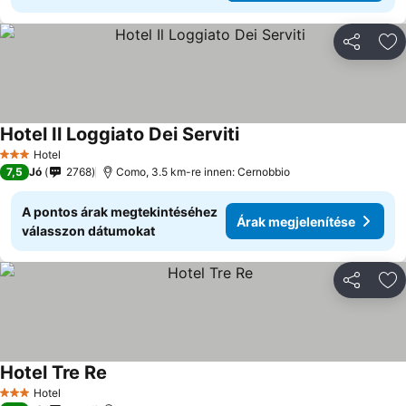
Megosztá
Ho
Hotel Il Loggiato Dei Serviti
Hotel
3 Kategória
7,5
Jó
2768
Como, 3.5 km-re innen: Cernobbio
A pontos árak megtekintéséhez
Árak megjelenítése
válasszon dátumokat
Megosztá
Ho
Hotel Tre Re
Hotel
3 Kategória