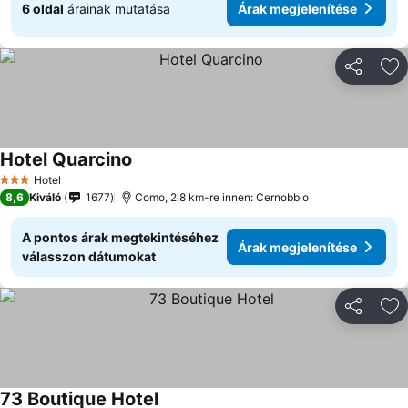
6 oldal
árainak mutatása
Árak megjelenítése
Megosztá
Ho
Hotel Quarcino
Hotel
3 Kategória
8,6
Kiváló
1677
Como, 2.8 km-re innen: Cernobbio
A pontos árak megtekintéséhez
Árak megjelenítése
válasszon dátumokat
Megosztá
Ho
73 Boutique Hotel