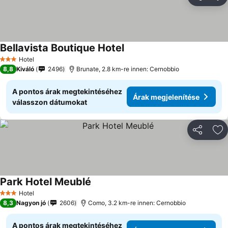
Megosztá
Ho
Bellavista Boutique Hotel
Hotel
3 Kategória
8,8
Kiváló
2496
Brunate, 2.8 km-re innen: Cernobbio
A pontos árak megtekintéséhez
Árak megjelenítése
válasszon dátumokat
Megosztá
Ho
Park Hotel Meublé
Hotel
3 Kategória
8,3
Nagyon jó
2606
Como, 3.2 km-re innen: Cernobbio
A pontos árak megtekintéséhez