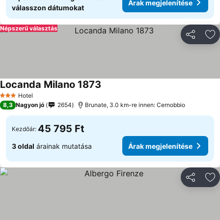
Árak megjelenítése
válasszon dátumokat
Népszerű választás
Megosztá
Ho
Locanda Milano 1873
Hotel
3 Kategória
8,3
Nagyon jó
2654
Brunate, 3.0 km-re innen: Cernobbio
45 795 Ft
Kezdőár:
3 oldal
árainak mutatása
Árak megjelenítése
Megosztá
Ho