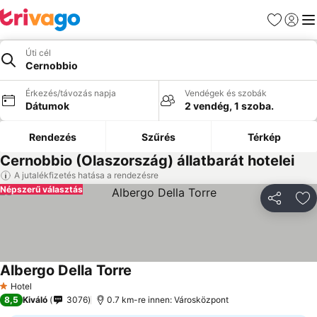
Kedvencek
Bejelen
Me
Úti cél
Cernobbio
Érkezés/távozás napja
Vendégek és szobák
Dátumok
2 vendég, 1 szoba.
Rendezés
Szűrés
Térkép
Cernobbio (Olaszország) állatbarát hotelei
A jutalékfizetés hatása a rendezésre
Népszerű választás
Megosztá
Ho
Albergo Della Torre
Hotel
1 Kategória
8,5
Kiváló
3076
0.7 km-re innen: Városközpont