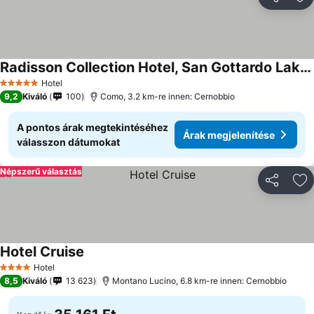
Megosztá
Ho
Radisson Collection Hotel, San Gottardo Lake Como
Hotel
5 Kategória
9,2
Kiváló
100
Como, 3.2 km-re innen: Cernobbio
A pontos árak megtekintéséhez
Árak megjelenítése
válasszon dátumokat
Népszerű választás
Megosztá
Ho
Hotel Cruise
Hotel
4 Kategória
8,5
Kiváló
13 623
Montano Lucino, 6.8 km-re innen: Cernobbio