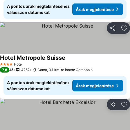
A pontos árak megtekintéséhez
Árak megjelenítése
válasszon dátumokat
Megosztá
Ho
Hotel Metropole Suisse
Hotel
4 Kategória
7,8
Jó
4757
Como, 3.1 km-re innen: Cernobbio
A pontos árak megtekintéséhez
Árak megjelenítése
válasszon dátumokat
Megosztá
Ho