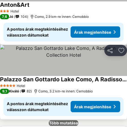
Anton&Art
Hotel
3 Kategória
7,6
Jó
104
Como, 2.9 km-re innen: Cernobbio
A pontos árak megtekintéséhez
Árak megjelenítése
válasszon dátumokat
Megosztá
Ho
Palazzo San Gottardo Lake Como, A Radisson Collection Hotel
Hotel
5 Kategória
9,1
Kiváló
82
Como, 3.2 km-re innen: Cernobbio
A pontos árak megtekintéséhez
Árak megjelenítése
válasszon dátumokat
Több mutatása