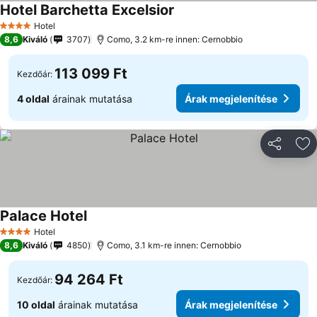
Hotel Barchetta Excelsior
Hotel
4 Kategória
8,6
Kiváló
3707
Como, 3.2 km-re innen: Cernobbio
113 099 Ft
Kezdőár:
4 oldal
árainak mutatása
Árak megjelenítése
Megosztá
Ho
Palace Hotel
Hotel
4 Kategória
8,6
Kiváló
4850
Como, 3.1 km-re innen: Cernobbio
94 264 Ft
Kezdőár:
10 oldal
árainak mutatása
Árak megjelenítése