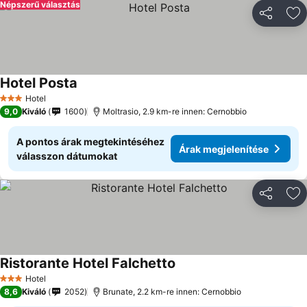
Népszerű választás
Megosztá
Ho
Hotel Posta
Hotel
3 Kategória
9,0
Kiváló
1600
Moltrasio, 2.9 km-re innen: Cernobbio
A pontos árak megtekintéséhez
Árak megjelenítése
válasszon dátumokat
Megosztá
Ho
Ristorante Hotel Falchetto
Hotel
3 Kategória
8,6
Kiváló
2052
Brunate, 2.2 km-re innen: Cernobbio