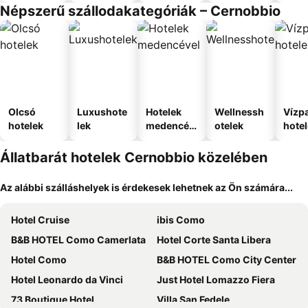
Népszerű szállodakategóriák – Cernobbio
Olcsó
Luxushote
Hotelek
Wellnessh
Vízpa
hotelek
lek
medencév
otelek
hote
el
Állatbarát hotelek Cernobbio közelében
Az alábbi szálláshelyek is érdekesek lehetnek az Ön számára...
Hotel Cruise
ibis Como
B&B HOTEL Como Camerlata
Hotel Corte Santa Libera
Hotel Como
B&B HOTEL Como City Center
Hotel Leonardo da Vinci
Just Hotel Lomazzo Fiera
73 Boutique Hotel
Villa San Fedele