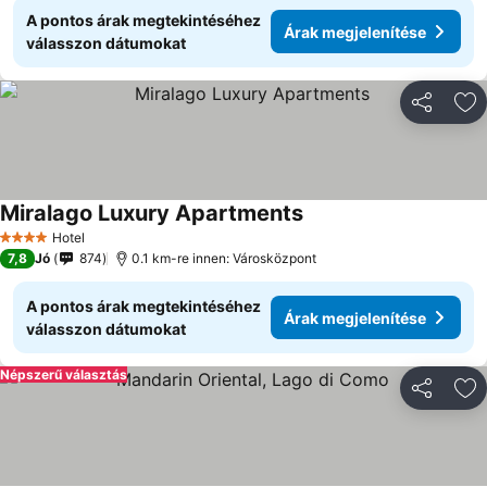
A pontos árak megtekintéséhez
Árak megjelenítése
válasszon dátumokat
Megosztá
Ho
Miralago Luxury Apartments
Hotel
4 Kategória
7,8
Jó
874
0.1 km-re innen: Városközpont
A pontos árak megtekintéséhez
Árak megjelenítése
válasszon dátumokat
Népszerű választás
Megosztá
Ho