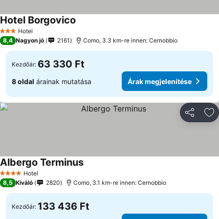
Hotel Borgovico
Hotel
3 Kategória
8,4
Nagyon jó
2161
Como, 3.3 km-re innen: Cernobbio
63 330 Ft
Kezdőár:
8 oldal
árainak mutatása
Árak megjelenítése
Megosztá
Ho
Albergo Terminus
Hotel
4 Kategória
8,5
Kiváló
2820
Como, 3.1 km-re innen: Cernobbio
133 436 Ft
Kezdőár: