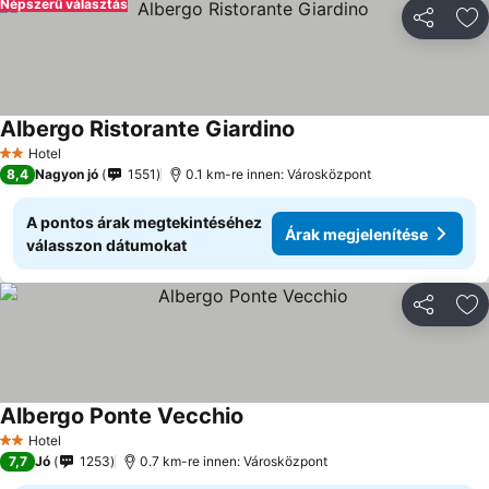
Népszerű választás
Megosztá
Ho
Albergo Ristorante Giardino
Hotel
2 Kategória
8,4
Nagyon jó
1551
0.1 km-re innen: Városközpont
A pontos árak megtekintéséhez
Árak megjelenítése
válasszon dátumokat
Megosztá
Ho
Albergo Ponte Vecchio
Hotel
2 Kategória
7,7
Jó
1253
0.7 km-re innen: Városközpont