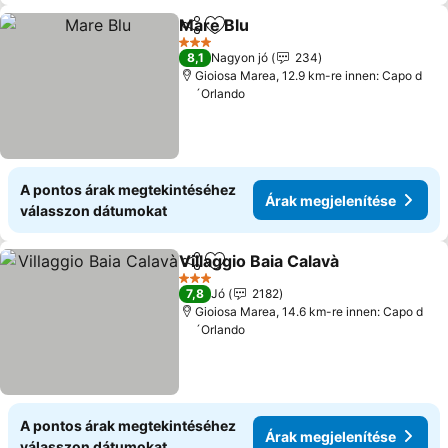
Mare Blu
Megosztás
Hozzáadás a kedvencekhez
3 Kategória
8,1
Nagyon jó
234
Gioiosa Marea, 12.9 km-re innen: Capo d
´Orlando
A pontos árak megtekintéséhez
Árak megjelenítése
válasszon dátumokat
Villaggio Baia Calavà
Megosztás
Hozzáadás a kedvencekhez
3 Kategória
7,8
Jó
2182
Gioiosa Marea, 14.6 km-re innen: Capo d
´Orlando
A pontos árak megtekintéséhez
Árak megjelenítése
válasszon dátumokat