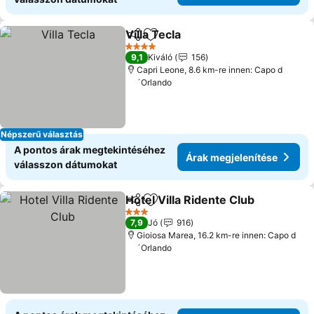
Villa Tecla
Megosztás
Hozzáadás a kedvencekhez
4 Kategória
9,1
Kiváló
156
Capri Leone, 8.6 km-re innen: Capo d
´Orlando
Népszerű választás
A pontos árak megtekintéséhez
Árak megjelenítése
válasszon dátumokat
Hotel Villa Ridente Club
Megosztás
Hozzáadás a kedvencekhez
3 Kategória
7,9
Jó
916
Gioiosa Marea, 16.2 km-re innen: Capo d
´Orlando