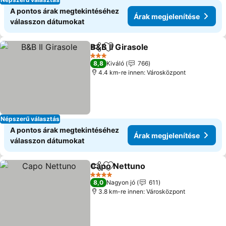
A pontos árak megtekintéséhez
Árak megjelenítése
válasszon dátumokat
B&B Il Girasole
Megosztás
Hozzáadás a kedvencekhez
3 Kategória
8,8
Kiváló
766
4.4 km-re innen: Városközpont
Népszerű választás
A pontos árak megtekintéséhez
Árak megjelenítése
válasszon dátumokat
Capo Nettuno
Megosztás
Hozzáadás a kedvencekhez
4 Kategória
8,0
Nagyon jó
611
3.8 km-re innen: Városközpont