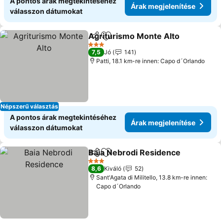
A pontos árak megtekintéséhez
Árak megjelenítése
válasszon dátumokat
Agriturismo Monte Alto
Megosztás
Hozzáadás a kedvencekhez
3 Kategória
7,5
Jó
141
Patti, 18.1 km-re innen: Capo d´Orlando
Népszerű választás
A pontos árak megtekintéséhez
Árak megjelenítése
válasszon dátumokat
Baia Nebrodi Residence
Megosztás
Hozzáadás a kedvencekhez
3 Kategória
8,6
Kiváló
52
Sant'Agata di Militello, 13.8 km-re innen:
Capo d´Orlando