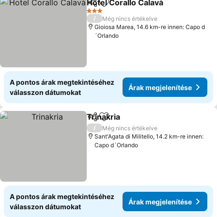
Hotel Corallo Calavà
Megosztás
Hozzáadás a kedvencekhez
3 Kategória
/
Még nincs értékelve
Gioiosa Marea, 14.6 km-re innen: Capo d
´Orlando
A pontos árak megtekintéséhez
Árak megjelenítése
válasszon dátumokat
Trinakria
Megosztás
Hozzáadás a kedvencekhez
/
Még nincs értékelve
Sant'Agata di Militello, 14.2 km-re innen:
Capo d´Orlando
A pontos árak megtekintéséhez
Árak megjelenítése
válasszon dátumokat