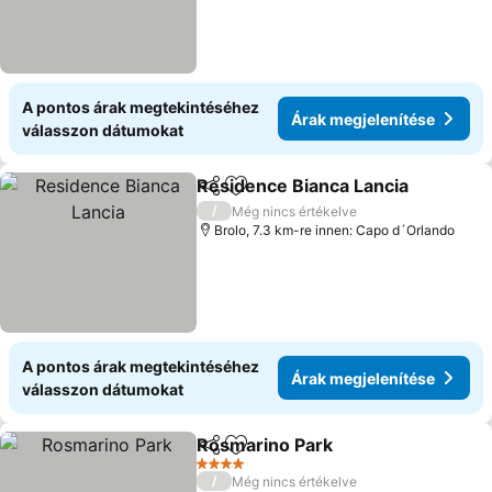
A pontos árak megtekintéséhez
Árak megjelenítése
válasszon dátumokat
Residence Bianca Lancia
Megosztás
Hozzáadás a kedvencekhez
/
Még nincs értékelve
Brolo, 7.3 km-re innen: Capo d´Orlando
A pontos árak megtekintéséhez
Árak megjelenítése
válasszon dátumokat
Rosmarino Park
Megosztás
Hozzáadás a kedvencekhez
4 Kategória
/
Még nincs értékelve