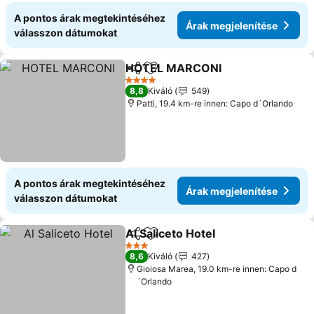
A pontos árak megtekintéséhez
Árak megjelenítése
válasszon dátumokat
HOTEL MARCONI
Megosztás
Hozzáadás a kedvencekhez
4 Kategória
8,8
Kiváló
549
Patti, 19.4 km-re innen: Capo d´Orlando
A pontos árak megtekintéséhez
Árak megjelenítése
válasszon dátumokat
Al Saliceto Hotel
Megosztás
Hozzáadás a kedvencekhez
3 Kategória
8,6
Kiváló
427
Gioiosa Marea, 19.0 km-re innen: Capo d
´Orlando