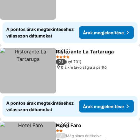
A pontos árak megtekintéséhez
Árak megjelenítése
válasszon dátumokat
Ristorante La Tartaruga
Megosztás
Hozzáadás a kedvencekhez
4 Kategória
7,1
731
0.2 km távolságra a parttól
A pontos árak megtekintéséhez
Árak megjelenítése
válasszon dátumokat
Hotel Faro
Megosztás
Hozzáadás a kedvencekhez
2 Kategória
/
Még nincs értékelve