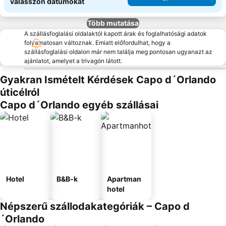
válasszon dátumokat
Több mutatása
A szállásfoglalási oldalaktól kapott árak és foglalhatósági adatok
folyamatosan változnak. Emiatt előfordulhat, hogy a
szállásfoglalási oldalon már nem találja meg pontosan ugyanazt az
ajánlatot, amelyet a trivagón látott.
Gyakran Ismételt Kérdések Capo d´Orlando
úticélról
Capo d´Orlando egyéb szállásai
Hotel
B&B-k
Apartman
hotel
Népszerű szállodakategóriák – Capo d
´Orlando