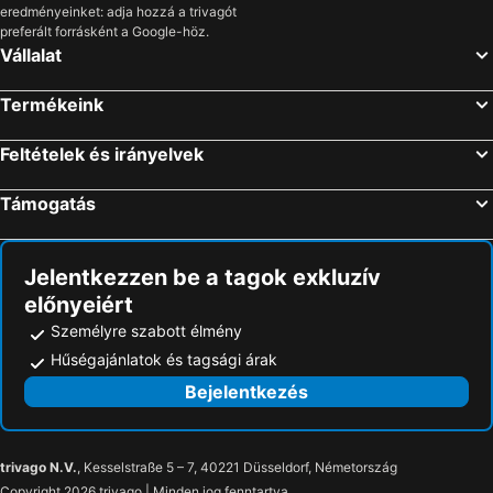
eredményeinket: adja hozzá a trivagót
Bronte, pet friendly hotels
Mistretta, pet friendly hotels
preferált forrásként a Google-höz.
Vállalat
Naso, pet friendly hotels
Filicudi, pet friendly hotels
Cesarò, pet friendly hotels
Pace del Mela, pet friendly hotels
Termékeink
Santa Lucia del Mela, pet friendly hotels
Librizzi, pet friendly hotels
Feltételek és irányelvek
Rodì Milici, pet friendly hotels
Falcone, pet friendly hotels
Galati Mamertino, pet friendly hotels
San Marco d'Alunzio, pet friendly hotels
Támogatás
Raccuja, pet friendly hotels
Castell'Umberto, pet friendly hotels
San Filippo del Mela, pet friendly hotels
San Piero Patti, pet friendly hotels
Jelentkezzen be a tagok exkluzív
előnyeiért
Személyre szabott élmény
Hűségajánlatok és tagsági árak
Bejelentkezés
trivago N.V.
, Kesselstraße 5 – 7, 40221 Düsseldorf, Németország
Copyright 2026 trivago | Minden jog fenntartva.