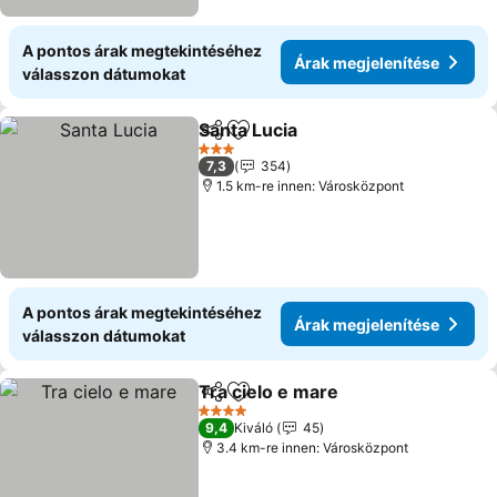
A pontos árak megtekintéséhez
Árak megjelenítése
válasszon dátumokat
Santa Lucia
Megosztás
Hozzáadás a kedvencekhez
3 Kategória
7,3
354
1.5 km-re innen: Városközpont
A pontos árak megtekintéséhez
Árak megjelenítése
válasszon dátumokat
Tra cielo e mare
Megosztás
Hozzáadás a kedvencekhez
4 Kategória
9,4
Kiváló
45
3.4 km-re innen: Városközpont