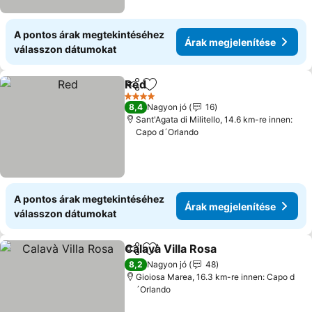
A pontos árak megtekintéséhez
Árak megjelenítése
válasszon dátumokat
Red
Megosztás
Hozzáadás a kedvencekhez
4 Kategória
8,4
Nagyon jó
16
Sant'Agata di Militello, 14.6 km-re innen:
Capo d´Orlando
A pontos árak megtekintéséhez
Árak megjelenítése
válasszon dátumokat
Calavà Villa Rosa
Megosztás
Hozzáadás a kedvencekhez
8,2
Nagyon jó
48
Gioiosa Marea, 16.3 km-re innen: Capo d
´Orlando