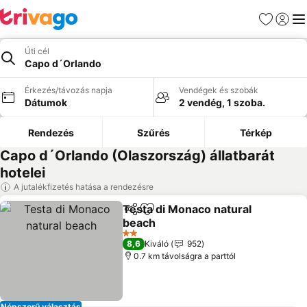
Kedvencek
Bejelen
Me
Úti cél
Capo d´Orlando
Érkezés/távozás napja
Vendégek és szobák
Dátumok
2 vendég, 1 szoba.
Rendezés
Szűrés
Térkép
Capo d´Orlando (Olaszország) állatbarát
hotelei
A jutalékfizetés hatása a rendezésre
Testa di Monaco natural
Megosztás
Hozzáadás a kedvencekhez
beach
2 Kategória
8,6
Kiváló
952
0.7 km távolságra a parttól
Népszerű választás