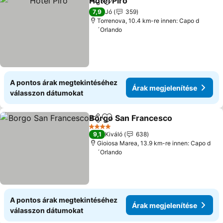
Hotel Piro
Megosztás
Hozzáadás a kedvencekhez
7,9
Jó
359
Torrenova, 10.4 km-re innen: Capo d
´Orlando
A pontos árak megtekintéséhez
Árak megjelenítése
válasszon dátumokat
Borgo San Francesco
Megosztás
Hozzáadás a kedvencekhez
4 Kategória
9,1
Kiváló
638
Gioiosa Marea, 13.9 km-re innen: Capo d
´Orlando
A pontos árak megtekintéséhez
Árak megjelenítése
válasszon dátumokat