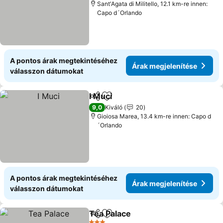
Sant'Agata di Militello, 12.1 km-re innen:
Capo d´Orlando
A pontos árak megtekintéséhez
Árak megjelenítése
válasszon dátumokat
I Muci
Megosztás
Hozzáadás a kedvencekhez
9,0
Kiváló
20
Gioiosa Marea, 13.4 km-re innen: Capo d
´Orlando
A pontos árak megtekintéséhez
Árak megjelenítése
válasszon dátumokat
Tea Palace
Megosztás
Hozzáadás a kedvencekhez