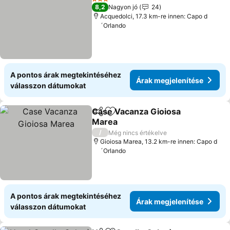
3 Kategória
8,2
Nagyon jó
24
Acquedolci, 17.3 km-re innen: Capo d
´Orlando
A pontos árak megtekintéséhez
Árak megjelenítése
válasszon dátumokat
Case Vacanza Gioiosa
Megosztás
Hozzáadás a kedvencekhez
Marea
/
Még nincs értékelve
Gioiosa Marea, 13.2 km-re innen: Capo d
´Orlando
A pontos árak megtekintéséhez
Árak megjelenítése
válasszon dátumokat