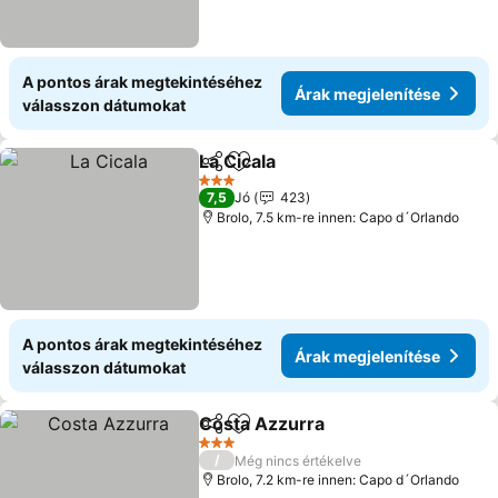
A pontos árak megtekintéséhez
Árak megjelenítése
válasszon dátumokat
La Cicala
Megosztás
Hozzáadás a kedvencekhez
3 Kategória
7,5
Jó
423
Brolo, 7.5 km-re innen: Capo d´Orlando
A pontos árak megtekintéséhez
Árak megjelenítése
válasszon dátumokat
Costa Azzurra
Megosztás
Hozzáadás a kedvencekhez
3 Kategória
/
Még nincs értékelve
Brolo, 7.2 km-re innen: Capo d´Orlando