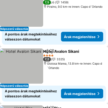
1 Kategória
7,5
Jó
1459
Piraino, 9.0 km-re innen: Capo d´Orlando
Népszerű választás
A pontos árak megtekintéséhez
Árak megjelenítése
válasszon dátumokat
Hotel Avalon Sikani
Megosztás
Hozzáadás a kedvencekhez
4 Kategória
7,2
3325
Gioiosa Marea, 13.8 km-re innen: Capo d
´Orlando
Népszerű választás
A pontos árak megtekintéséhez
Árak megjelenítése
válasszon dátumokat