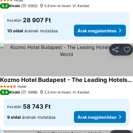
Hotel
4 Kategória
9,2
Kiváló
5562
0.6 km-re innen: VI. Kerület
28 907 Ft
Kezdőár:
10 oldal
árainak mutatása
Árak megjelenítése
Megosztá
Ho
Kozmo Hotel Budapest - The Leading Hotels Of The World
Hotel
5 Kategória
9,6
Kiváló
5998
2.3 km-re innen: VI. Kerület
58 743 Ft
Kezdőár:
9 oldal
árainak mutatása
Árak megjelenítése