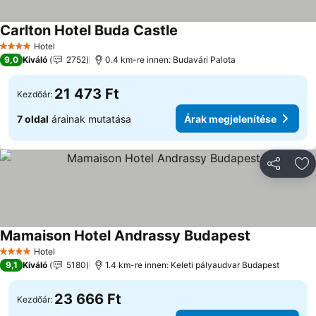
Carlton Hotel Buda Castle
Hotel
4 Kategória
9,0
Kiváló
2752
0.4 km-re innen: Budavári Palota
21 473 Ft
Kezdőár:
7 oldal
árainak mutatása
Árak megjelenítése
Megosztá
Ho
Mamaison Hotel Andrassy Budapest
Hotel
4 Kategória
9,1
Kiváló
5180
1.4 km-re innen: Keleti pályaudvar Budapest
23 666 Ft
Kezdőár: