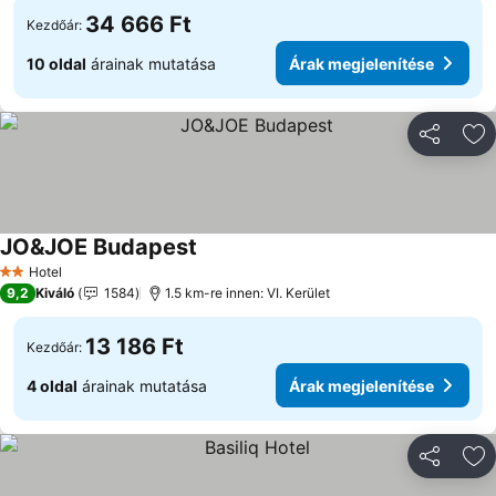
34 666 Ft
Kezdőár:
10 oldal
árainak mutatása
Árak megjelenítése
Megosztá
Ho
JO&JOE Budapest
Hotel
2 Kategória
9,2
Kiváló
1584
1.5 km-re innen: VI. Kerület
13 186 Ft
Kezdőár:
4 oldal
árainak mutatása
Árak megjelenítése
Megosztá
Ho