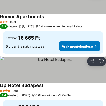
Rumor Apartments
Hotel
3 Kategória
8,3
Nagyon jó
128
2.0 km-re innen: Budavári Palota
16 665 Ft
Kezdőár:
5 oldal
árainak mutatása
Árak megjelenítése
Megosztá
Ho
Up Hotel Budapest
Hotel
4 Kategória
9,4
Kiváló
8325
0.6 km-re innen: VI. Kerület