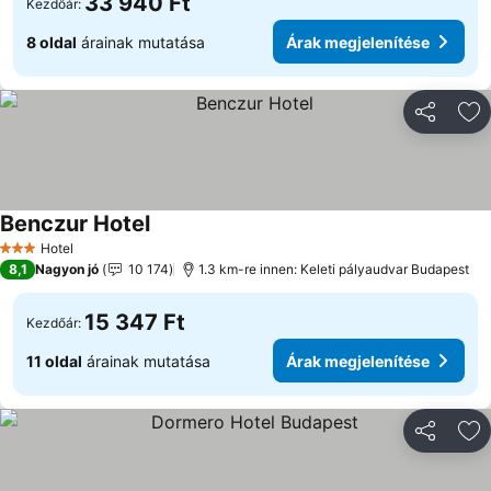
33 940 Ft
Kezdőár:
8 oldal
árainak mutatása
Árak megjelenítése
Megosztá
Ho
Benczur Hotel
Hotel
3 Kategória
8,1
Nagyon jó
10 174
1.3 km-re innen: Keleti pályaudvar Budapest
15 347 Ft
Kezdőár:
11 oldal
árainak mutatása
Árak megjelenítése
Megosztá
Ho