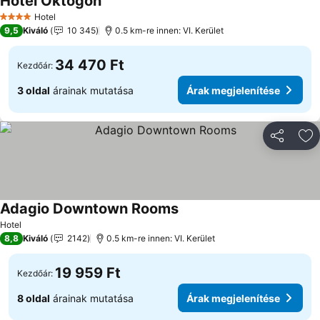
Hotel Oktogon
Hotel
4 Kategória
9,5
Kiváló
10 345
0.5 km-re innen: VI. Kerület
34 470 Ft
Kezdőár:
3 oldal
árainak mutatása
Árak megjelenítése
Megosztá
Ho
Adagio Downtown Rooms
Hotel
8,8
Kiváló
2142
0.5 km-re innen: VI. Kerület
19 959 Ft
Kezdőár:
8 oldal
árainak mutatása
Árak megjelenítése