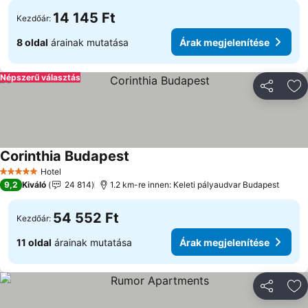
14 145 Ft
Kezdőár:
8 oldal
árainak mutatása
Árak megjelenítése
Népszerű választás
Megosztá
Ho
Corinthia Budapest
Hotel
5 Kategória
9,2
Kiváló
24 814
1.2 km-re innen: Keleti pályaudvar Budapest
54 552 Ft
Kezdőár:
11 oldal
árainak mutatása
Árak megjelenítése
Megosztá
Ho