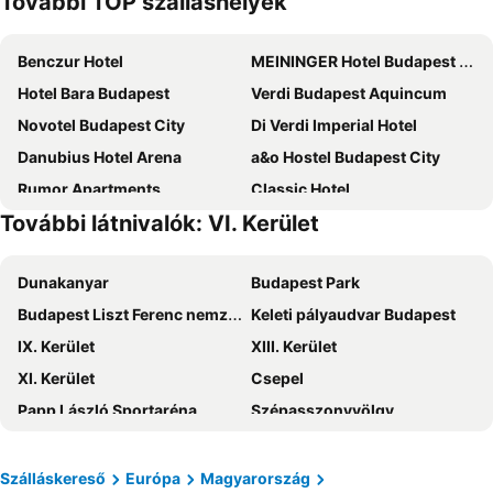
További TOP szálláshelyek
Benczur Hotel
MEININGER Hotel Budapest Great Market Hall
Hotel Bara Budapest
Verdi Budapest Aquincum
Novotel Budapest City
Di Verdi Imperial Hotel
Danubius Hotel Arena
a&o Hostel Budapest City
Rumor Apartments
Classic Hotel
További látnivalók: VI. Kerület
Hotel Amadeus
Radisson Blu Beke Hotel, Budapest
Green Hotel Budapest
East City Hotel Budapest
Dunakanyar
Budapest Park
Airport Hotel Budapest
Royal Park Boutique Hotel
Budapest Liszt Ferenc nemzetközi repülőtér
Keleti pályaudvar Budapest
Hotel Ferihegy
ibis Budapest Citysouth
IX. Kerület
XIII. Kerület
IntercityHotel Budapest
ibis Styles Budapest Citywest
XI. Kerület
Csepel
easyHotel Budapest Oktogon
Mercure Budapest Castle Hill
Papp László Sportaréna
Szépasszonyvölgy
Danubius Hotel Helia
TRIBE Budapest Stadium
Gyulai Várfürdő
Kékestető
Triple M Hotel
Hotel Palota
Efott Fesztivál
III. Kerület
Thomas Hotel Budapest
Chesscom
Szálláskereső
Európa
Magyarország