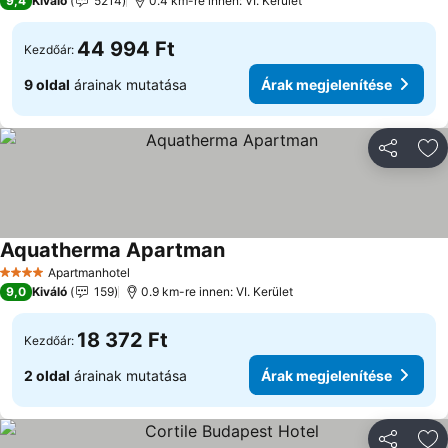
9,4
Kiváló
5214
0.4 km-re innen: VI. Kerület
44 994 Ft
Kezdőár:
9 oldal
árainak mutatása
Árak megjelenítése
Megosztá
Ho
Aquatherma Apartman
Apartmanhotel
4 Kategória
9,0
Kiváló
159
0.9 km-re innen: VI. Kerület
18 372 Ft
Kezdőár:
2 oldal
árainak mutatása
Árak megjelenítése