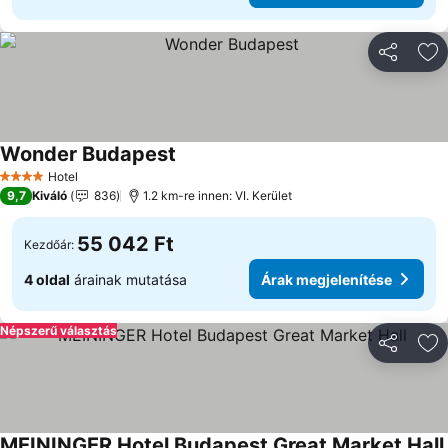
Megosztá
Ho
Wonder Budapest
Hotel
4 Kategória
9,7
Kiváló
836
1.2 km-re innen: VI. Kerület
55 042 Ft
Kezdőár:
4 oldal
árainak mutatása
Árak megjelenítése
Népszerű választás
Megosztá
Ho
MEININGER Hotel Budapest Great Market Hall