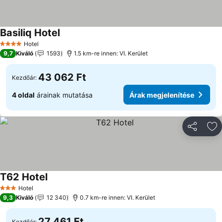
Basiliq Hotel
Hotel
4 Kategória
9,7
Kiváló
1593
1.5 km-re innen: VI. Kerület
43 062 Ft
Kezdőár:
4 oldal
árainak mutatása
Árak megjelenítése
Megosztá
Ho
T62 Hotel
Hotel
3 Kategória
9,3
Kiváló
12 340
0.7 km-re innen: VI. Kerület
27 461 Ft
Kezdőár: