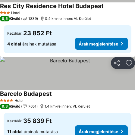
Res City Residence Hotel Budapest
Hotel
3 Kategória
8,5
Kiváló
1839
0.4 km-re innen: VI. Kerület
23 852 Ft
Kezdőár:
4 oldal
árainak mutatása
Árak megjelenítése
Megosztá
Ho
Barcelo Budapest
Hotel
4 Kategória
9,3
Kiváló
7651
1.4 km-re innen: VI. Kerület
35 839 Ft
Kezdőár:
11 oldal
árainak mutatása
Árak megjelenítése