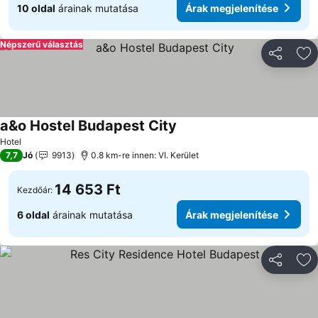
10 oldal
árainak mutatása
Árak megjelenítése
Népszerű választás
Megosztá
Ho
a&o Hostel Budapest City
Hotel
7,7
Jó
9913
0.8 km-re innen: VI. Kerület
14 653 Ft
Kezdőár:
6 oldal
árainak mutatása
Árak megjelenítése
Megosztá
Ho