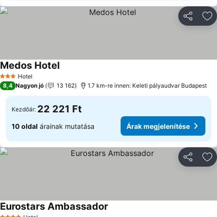
Megosztá
Ho
Medos Hotel
Hotel
3 Kategória
8,4
Nagyon jó
13 162
1.7 km-re innen: Keleti pályaudvar Budapest
22 221 Ft
Kezdőár:
10 oldal
árainak mutatása
Árak megjelenítése
Megosztá
Ho
Eurostars Ambassador