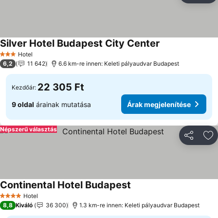
Silver Hotel Budapest City Center
Hotel
3 Kategória
6,2
11 642
6.6 km-re innen: Keleti pályaudvar Budapest
22 305 Ft
Kezdőár:
9 oldal
árainak mutatása
Árak megjelenítése
Népszerű választás
Megosztá
Ho
Continental Hotel Budapest
Hotel
4 Kategória
8,8
Kiváló
36 300
1.3 km-re innen: Keleti pályaudvar Budapest