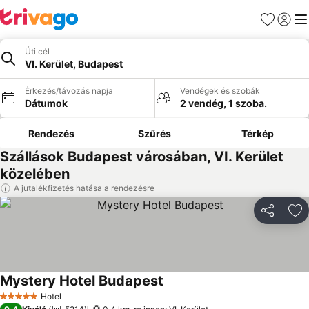
Kedvencek
Bejelen
Me
Úti cél
VI. Kerület, Budapest
Érkezés/távozás napja
Vendégek és szobák
Dátumok
2 vendég, 1 szoba.
Rendezés
Szűrés
Térkép
Szállások Budapest városában, VI. Kerület
közelében
A jutalékfizetés hatása a rendezésre
Megosztá
Ho
Mystery Hotel Budapest
Hotel
5 Kategória