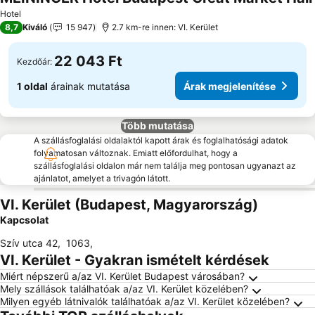
Hotel
8,7
Kiváló
15 947
2.7 km-re innen: VI. Kerület
22 043 Ft
Kezdőár:
1 oldal
árainak mutatása
Árak megjelenítése
Több mutatása
A szállásfoglalási oldalaktól kapott árak és foglalhatósági adatok
folyamatosan változnak. Emiatt előfordulhat, hogy a
szállásfoglalási oldalon már nem találja meg pontosan ugyanazt az
ajánlatot, amelyet a trivagón látott.
VI. Kerület (Budapest, Magyarország)
Kapcsolat
Szív utca 42
,
1063
,
VI. Kerület - Gyakran ismételt kérdések
Miért népszerű a/az VI. Kerület Budapest városában?
Mely szállások találhatóak a/az VI. Kerület közelében?
Milyen egyéb látnivalók találhatóak a/az VI. Kerület közelében?