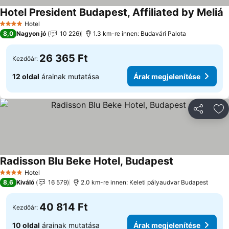
Hotel President Budapest, Affiliated by Meliá
Hotel
4 Kategória
8,0
Nagyon jó
10 226
1.3 km-re innen: Budavári Palota
26 365 Ft
Kezdőár:
12 oldal
árainak mutatása
Árak megjelenítése
Megosztá
Ho
Radisson Blu Beke Hotel, Budapest
Hotel
4 Kategória
8,6
Kiváló
16 579
2.0 km-re innen: Keleti pályaudvar Budapest
40 814 Ft
Kezdőár:
10 oldal
árainak mutatása
Árak megjelenítése