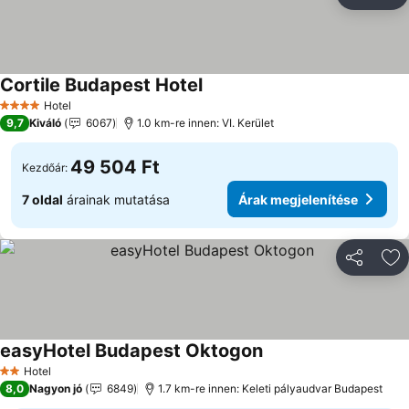
Megosztá
Ho
Cortile Budapest Hotel
Hotel
4 Kategória
9,7
Kiváló
6067
1.0 km-re innen: VI. Kerület
49 504 Ft
Kezdőár:
7 oldal
árainak mutatása
Árak megjelenítése
Megosztá
Ho
easyHotel Budapest Oktogon
Hotel
2 Kategória
8,0
Nagyon jó
6849
1.7 km-re innen: Keleti pályaudvar Budapest