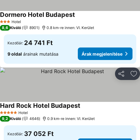
Dormero Hotel Budapest
Hotel
3 Kategória
8,6
Kiváló
8901
0.8 km-re innen: VI. Kerület
24 741 Ft
Kezdőár:
9 oldal
árainak mutatása
Árak megjelenítése
Megosztá
Ho
Hard Rock Hotel Budapest
Hotel
5 Kategória
9,2
Kiváló
4646
0.9 km-re innen: VI. Kerület
37 052 Ft
Kezdőár: