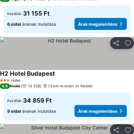
31 155 Ft
Kezdőár:
6 oldal
árainak mutatása
Árak megjelenítése
Megosztá
Ho
H2 Hotel Budapest
Hotel
3 Kategória
8,9
Kiváló
13 328
1.5 km-re innen: VI. Kerület
34 859 Ft
Kezdőár:
9 oldal
árainak mutatása
Árak megjelenítése
Megosztá
Ho