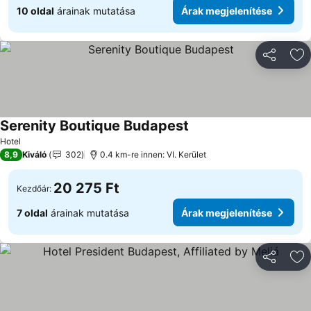
10 oldal
árainak mutatása
Árak megjelenítése
Megosztá
Ho
Serenity Boutique Budapest
Hotel
8,9
Kiváló
302
0.4 km-re innen: VI. Kerület
20 275 Ft
Kezdőár:
7 oldal
árainak mutatása
Árak megjelenítése
Megosztá
Ho