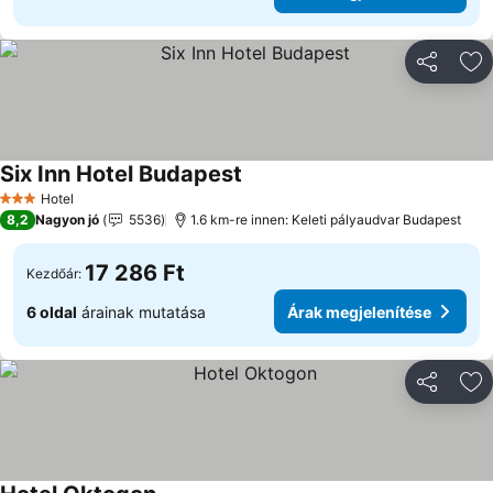
Megosztá
Ho
Six Inn Hotel Budapest
Hotel
3 Kategória
8,2
Nagyon jó
5536
1.6 km-re innen: Keleti pályaudvar Budapest
17 286 Ft
Kezdőár:
6 oldal
árainak mutatása
Árak megjelenítése
Megosztá
Ho