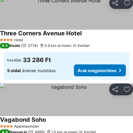
Megosztá
Ho
Three Corners Avenue Hotel
Hotel
4 Kategória
9,5
Kiváló
3774
0.9 km-re innen: VI. Kerület
33 286 Ft
Kezdőár:
5 oldal
árainak mutatása
Árak megjelenítése
Megosztá
Ho
Vagabond Soho
Apartmanhotel
4 Kategória
8,0
Nagyon jó
4856
1.0 km-re innen: VI. Kerület