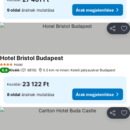
9 oldal
árainak mutatása
Árak megjelenítése
Megosztá
Ho
Hotel Bristol Budapest
Hotel
4 Kategória
8,6
Kiváló
6816
0.5 km-re innen: Keleti pályaudvar Budapest
23 122 Ft
Kezdőár:
8 oldal
árainak mutatása
Árak megjelenítése
Megosztá
Ho