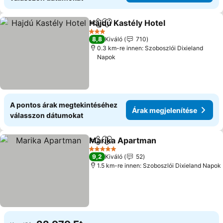
Hajdú Kastély Hotel
Megosztás
Hozzáadás a kedvencekhez
3 Kategória
8,8
Kiváló
710
0.3 km-re innen: Szoboszlói Dixieland
Napok
A pontos árak megtekintéséhez
Árak megjelenítése
válasszon dátumokat
Marika Apartman
Megosztás
Hozzáadás a kedvencekhez
5 Kategória
9,2
Kiváló
52
1.5 km-re innen: Szoboszlói Dixieland Napok