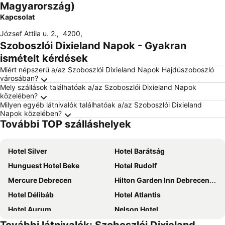
Magyarország)
Kapcsolat
József Attila u. 2.
,
4200
,
Szoboszlói Dixieland Napok - Gyakran
ismételt kérdések
Miért népszerű a/az Szoboszlói Dixieland Napok Hajdúszoboszló
városában?
Mely szállások találhatóak a/az Szoboszlói Dixieland Napok
közelében?
Milyen egyéb látnivalók találhatóak a/az Szoboszlói Dixieland
Napok közelében?
További TOP szálláshelyek
Hotel Silver
Hotel Barátság
Hunguest Hotel Beke
Hotel Rudolf
Mercure Debrecen
Hilton Garden Inn Debrecen City Center
Hotel Délibáb
Hotel Atlantis
Hotel Aurum
Nelson Hotel
Hunguest Hotel Apollo
Stop Panzio