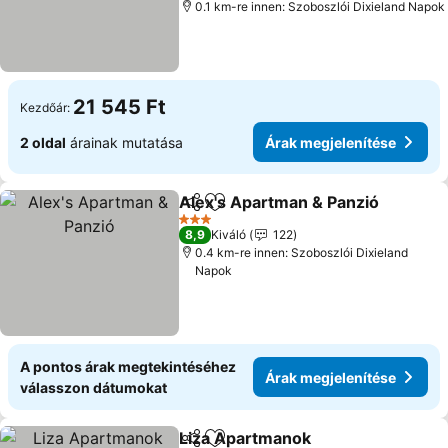
0.1 km-re innen: Szoboszlói Dixieland Napok
21 545 Ft
Kezdőár:
2 oldal
árainak mutatása
Árak megjelenítése
Alex's Apartman & Panzió
Megosztás
Hozzáadás a kedvencekhez
3 Kategória
8,9
Kiváló
122
0.4 km-re innen: Szoboszlói Dixieland
Napok
A pontos árak megtekintéséhez
Árak megjelenítése
válasszon dátumokat
Liza Apartmanok
Megosztás