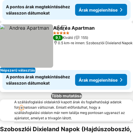
A pontos árak megtekintéséhez
Árak megjelenítése
válasszon dátumokat
Andrea Apartman
Megosztás
Hozzáadás a kedvencekhez
5 Kategória
9,1
Kiváló
155
0.5 km-re innen: Szoboszlói Dixieland Napok
Népszerű választás
A pontos árak megtekintéséhez
Árak megjelenítése
válasszon dátumokat
Több mutatása
A szállásfoglalási oldalaktól kapott árak és foglalhatósági adatok
folyamatosan változnak. Emiatt előfordulhat, hogy a
szállásfoglalási oldalon már nem találja meg pontosan ugyanazt az
ajánlatot, amelyet a trivagón látott.
Szoboszlói Dixieland Napok (Hajdúszoboszló,