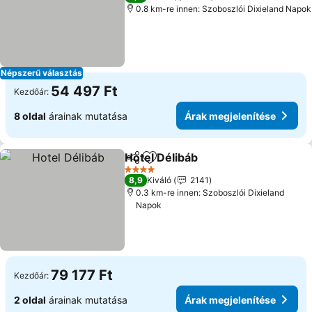
0.8 km-re innen: Szoboszlói Dixieland Napok
Népszerű választás
54 497 Ft
Kezdőár:
8 oldal
árainak mutatása
Árak megjelenítése
Hotel Délibáb
Megosztás
Hozzáadás a kedvencekhez
4 Kategória
8,9
Kiváló
2141
0.3 km-re innen: Szoboszlói Dixieland
Napok
79 177 Ft
Kezdőár:
2 oldal
árainak mutatása
Árak megjelenítése