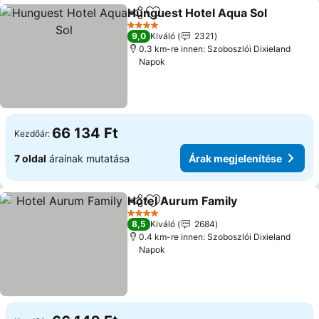
Hunguest Hotel Aqua Sol
Megosztás
Hozzáadás a kedvencekhez
4 Kategória
9,0
Kiváló
2321
0.3 km-re innen: Szoboszlói Dixieland
Napok
66 134 Ft
Kezdőár:
7 oldal
árainak mutatása
Árak megjelenítése
Hotel Aurum Family
Megosztás
Hozzáadás a kedvencekhez
4 Kategória
8,5
Kiváló
2684
0.4 km-re innen: Szoboszlói Dixieland
Napok