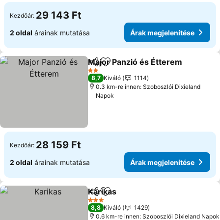
29 143 Ft
Kezdőár:
2 oldal
árainak mutatása
Árak megjelenítése
Major Panzió és Étterem
Megosztás
Hozzáadás a kedvencekhez
2 Kategória
8,7
Kiváló
1114
0.3 km-re innen: Szoboszlói Dixieland
Napok
28 159 Ft
Kezdőár:
2 oldal
árainak mutatása
Árak megjelenítése
Karikas
Megosztás
Hozzáadás a kedvencekhez
3 Kategória
8,8
Kiváló
1429
0.6 km-re innen: Szoboszlói Dixieland Napok