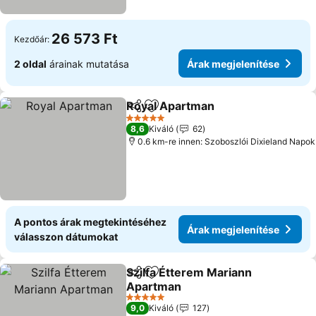
26 573 Ft
Kezdőár:
2 oldal
árainak mutatása
Árak megjelenítése
Royal Apartman
Megosztás
Hozzáadás a kedvencekhez
5 Kategória
8,6
Kiváló
62
0.6 km-re innen: Szoboszlói Dixieland Napok
A pontos árak megtekintéséhez
Árak megjelenítése
válasszon dátumokat
Szilfa Étterem Mariann
Megosztás
Hozzáadás a kedvencekhez
Apartman
5 Kategória
9,0
Kiváló
127