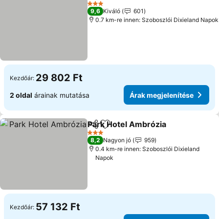
Hozzáadás a kedvencekhez
3 Kategória
9,6
Kiváló
601
0.7 km-re innen: Szoboszlói Dixieland Napok
29 802 Ft
Kezdőár:
2 oldal
árainak mutatása
Árak megjelenítése
Park Hotel Ambrózia
Megosztás
Hozzáadás a kedvencekhez
3 Kategória
8,2
Nagyon jó
959
0.4 km-re innen: Szoboszlói Dixieland
Napok
57 132 Ft
Kezdőár: