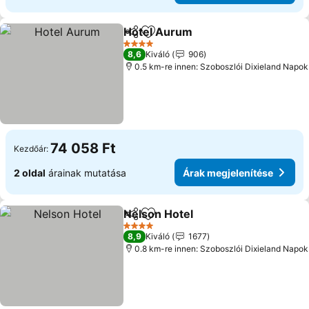
Hotel Aurum
Megosztás
Hozzáadás a kedvencekhez
4 Kategória
8,6
Kiváló
906
0.5 km-re innen: Szoboszlói Dixieland Napok
74 058 Ft
Kezdőár:
2 oldal
árainak mutatása
Árak megjelenítése
Nelson Hotel
Megosztás
Hozzáadás a kedvencekhez
4 Kategória
8,9
Kiváló
1677
0.8 km-re innen: Szoboszlói Dixieland Napok