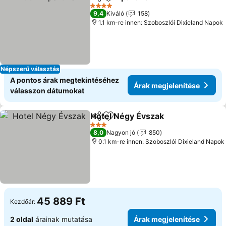
Megosztás
Hozzáadás a kedvencekhez
4 Kategória
9,4
Kiváló
158
1.1 km-re innen: Szoboszlói Dixieland Napok
Népszerű választás
A pontos árak megtekintéséhez
Árak megjelenítése
válasszon dátumokat
Hotel Négy Évszak
Megosztás
Hozzáadás a kedvencekhez
3 Kategória
8,0
Nagyon jó
850
0.1 km-re innen: Szoboszlói Dixieland Napok
45 889 Ft
Kezdőár:
2 oldal
árainak mutatása
Árak megjelenítése