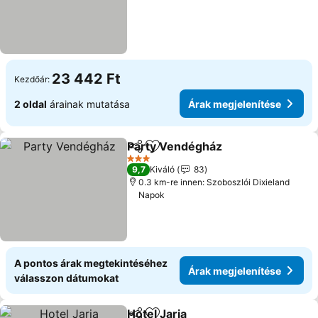
23 442 Ft
Kezdőár:
2 oldal
árainak mutatása
Árak megjelenítése
Party Vendégház
Megosztás
Hozzáadás a kedvencekhez
3 Kategória
9,7
Kiváló
83
0.3 km-re innen: Szoboszlói Dixieland
Napok
A pontos árak megtekintéséhez
Árak megjelenítése
válasszon dátumokat
Hotel Jarja