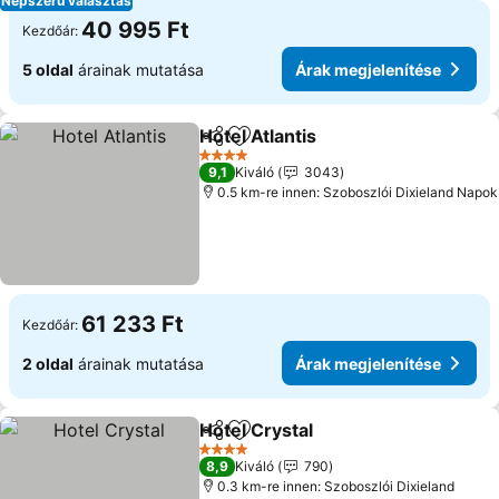
Népszerű választás
40 995 Ft
Kezdőár:
5 oldal
árainak mutatása
Árak megjelenítése
Hotel Atlantis
Megosztás
Hozzáadás a kedvencekhez
4 Kategória
9,1
Kiváló
3043
0.5 km-re innen: Szoboszlói Dixieland Napok
61 233 Ft
Kezdőár:
2 oldal
árainak mutatása
Árak megjelenítése
Hotel Crystal
Megosztás
Hozzáadás a kedvencekhez
4 Kategória
8,9
Kiváló
790
0.3 km-re innen: Szoboszlói Dixieland