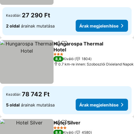
27 290 Ft
Kezdőár:
2 oldal
árainak mutatása
Árak megjelenítése
Hungarospa Thermal
Megosztás
Hozzáadás a kedvencekhez
Hotel
3 Kategória
8,8
Kiváló
1804
0.7 km-re innen: Szoboszlói Dixieland Napok
78 742 Ft
Kezdőár:
5 oldal
árainak mutatása
Árak megjelenítése
Hotel Silver
Megosztás
Hozzáadás a kedvencekhez
4 Kategória
8,8
Kiváló
4580