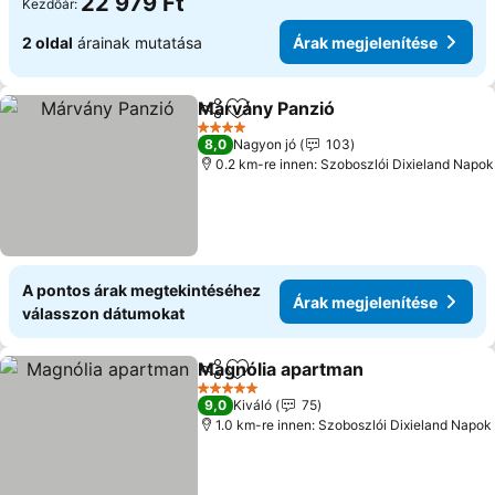
22 979 Ft
Kezdőár:
2 oldal
árainak mutatása
Árak megjelenítése
Márvány Panzió
Megosztás
Hozzáadás a kedvencekhez
4 Kategória
8,0
Nagyon jó
103
0.2 km-re innen: Szoboszlói Dixieland Napok
A pontos árak megtekintéséhez
Árak megjelenítése
válasszon dátumokat
Magnólia apartman
Megosztás
Hozzáadás a kedvencekhez
5 Kategória
9,0
Kiváló
75
1.0 km-re innen: Szoboszlói Dixieland Napok