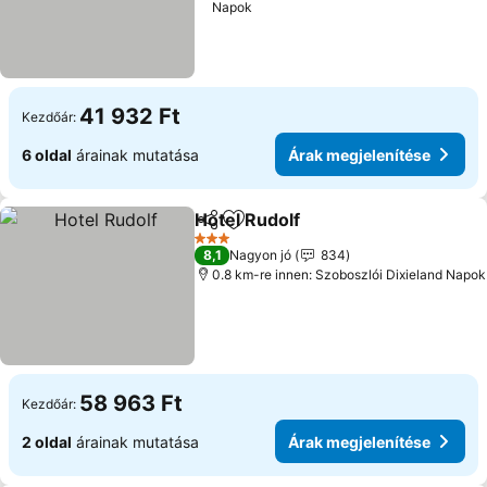
Napok
41 932 Ft
Kezdőár:
6 oldal
árainak mutatása
Árak megjelenítése
Hotel Rudolf
Megosztás
Hozzáadás a kedvencekhez
3 Kategória
8,1
Nagyon jó
834
0.8 km-re innen: Szoboszlói Dixieland Napok
58 963 Ft
Kezdőár:
2 oldal
árainak mutatása
Árak megjelenítése