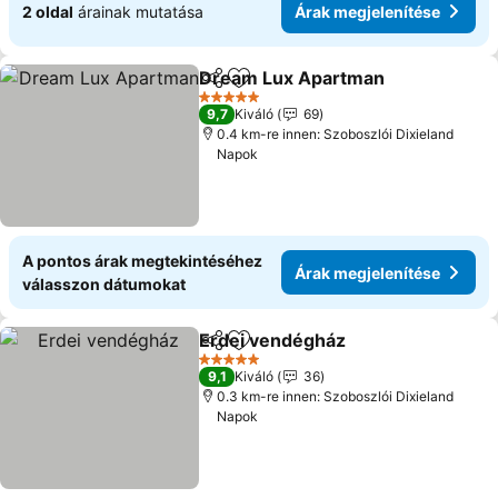
2 oldal
árainak mutatása
Árak megjelenítése
Dream Lux Apartman
Megosztás
Hozzáadás a kedvencekhez
5 Kategória
9,7
Kiváló
69
0.4 km-re innen: Szoboszlói Dixieland
Napok
A pontos árak megtekintéséhez
Árak megjelenítése
válasszon dátumokat
Erdei vendégház
Megosztás
Hozzáadás a kedvencekhez
5 Kategória
9,1
Kiváló
36
0.3 km-re innen: Szoboszlói Dixieland
Napok