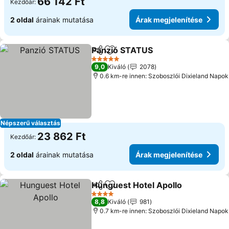
66 142 Ft
Kezdőár:
2 oldal
árainak mutatása
Árak megjelenítése
Panzió STATUS
Megosztás
Hozzáadás a kedvencekhez
5 Kategória
9,0
Kiváló
2078
0.6 km-re innen: Szoboszlói Dixieland Napok
Népszerű választás
23 862 Ft
Kezdőár:
2 oldal
árainak mutatása
Árak megjelenítése
Hunguest Hotel Apollo
Megosztás
Hozzáadás a kedvencekhez
4 Kategória
8,8
Kiváló
981
0.7 km-re innen: Szoboszlói Dixieland Napok