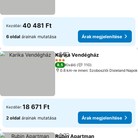
40 481 Ft
Kezdőár:
6 oldal
árainak mutatása
Árak megjelenítése
Karika Vendégház
Megosztás
Hozzáadás a kedvencekhez
3 Kategória
8,5
Kiváló
110
0.6 km-re innen: Szoboszlói Dixieland Napok
18 671 Ft
Kezdőár:
2 oldal
árainak mutatása
Árak megjelenítése
Rubin Apartman