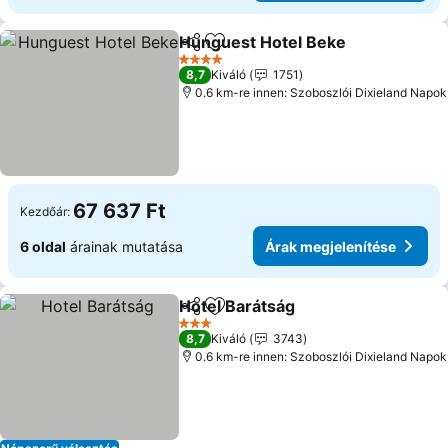
Hunguest Hotel Beke
Megosztás
Hozzáadás a kedvencekhez
4 Kategória
8,7
Kiváló
1751
0.6 km-re innen: Szoboszlói Dixieland Napok
67 637 Ft
Kezdőár:
6 oldal
árainak mutatása
Árak megjelenítése
Hotel Barátság
Megosztás
Hozzáadás a kedvencekhez
3 Kategória
8,7
Kiváló
3743
0.6 km-re innen: Szoboszlói Dixieland Napok