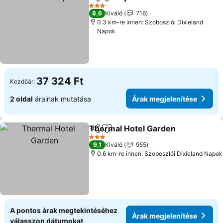
Megosztás
Hozzáadás a kedvencekhez
3 Kategória
8,6
Kiváló
716
0.3 km-re innen: Szoboszlói Dixieland
Napok
37 324 Ft
Kezdőár:
2 oldal
árainak mutatása
Árak megjelenítése
Thermal Hotel Garden
Megosztás
Hozzáadás a kedvencekhez
3 Kategória
9,1
Kiváló
955
0.6 km-re innen: Szoboszlói Dixieland Napok
A pontos árak megtekintéséhez
Árak megjelenítése
válasszon dátumokat