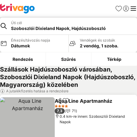
Kedvencek
Bejelen
Me
Úti cél
Szoboszlói Dixieland Napok, Hajdúszoboszló
Érkezés/távozás napja
Vendégek és szobák
Dátumok
2 vendég, 1 szoba.
Rendezés
Szűrés
Térkép
Szállások Hajdúszoboszló városában,
Szoboszlói Dixieland Napok (Hajdúszoboszló,
Magyarország) közelében
A jutalékfizetés hatása a rendezésre
Aqua Line Apartmanház
Megosztás
Hozzáadás a kedvencekhez
4 Kategória
7,3
71
0.4 km-re innen: Szoboszlói Dixieland
Napok