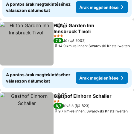
A pontos árak megtekintéséhez
Árak megjelenítése
válasszon dátumokat
Hilton Garden Inn
Megosztás
Hozzáadás a kedvencekhez
Innsbruck Tivoli
3 Kategória
7,9
Jó
5002
14.9 km-re innen: Swarovski Kristallwelten
A pontos árak megtekintéséhez
Árak megjelenítése
válasszon dátumokat
Gasthof Einhorn Schaller
Megosztás
Hozzáadás a kedvencekhez
2 Kategória
8,7
Kiváló
823
9.7 km-re innen: Swarovski Kristallwelten