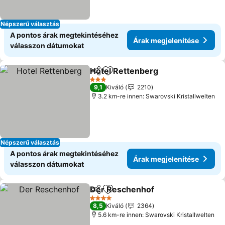
Népszerű választás
A pontos árak megtekintéséhez
Árak megjelenítése
válasszon dátumokat
Hotel Rettenberg
Megosztás
Hozzáadás a kedvencekhez
3 Kategória
9,1
Kiváló
2210
3.2 km-re innen: Swarovski Kristallwelten
Népszerű választás
A pontos árak megtekintéséhez
Árak megjelenítése
válasszon dátumokat
Der Reschenhof
Megosztás
Hozzáadás a kedvencekhez
4 Kategória
8,5
Kiváló
2364
5.6 km-re innen: Swarovski Kristallwelten