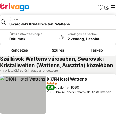
Kedvencek
Bejelen
Me
Úti cél
Swarovski Kristallwelten, Wattens
Érkezés/távozás napja
Vendégek és szobák
Dátumok
2 vendég, 1 szoba.
Rendezés
Szűrés
Térkép
Szállások Wattens városában, Swarovski
Kristallwelten (Wattens, Ausztria) közelében
A jutalékfizetés hatása a rendezésre
DION Hotel Wattens
Megosztás
Hozzáadás a kedvencekhez
4 Kategória
8,9
Kiváló
1060
0.3 km-re innen: Swarovski Kristallwelten