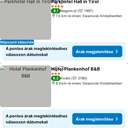
Parkhotel Hall in Tirol
Megosztás
Hozzáadás a kedvencekhez
4 Kategória
8,1
Nagyon jó
1997
7.0 km-re innen: Swarovski Kristallwelten
Népszerű választás
A pontos árak megtekintéséhez
Árak megjelenítése
válasszon dátumokat
Hotel Plankenhof B&B
Megosztás
Hozzáadás a kedvencekhez
3 Kategória
9,2
Kiváló
2180
6.9 km-re innen: Swarovski Kristallwelten
A pontos árak megtekintéséhez
Árak megjelenítése
válasszon dátumokat