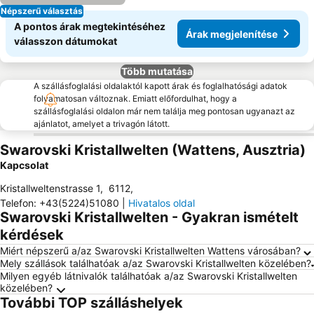
Népszerű választás
A pontos árak megtekintéséhez
Árak megjelenítése
válasszon dátumokat
Több mutatása
A szállásfoglalási oldalaktól kapott árak és foglalhatósági adatok
folyamatosan változnak. Emiatt előfordulhat, hogy a
szállásfoglalási oldalon már nem találja meg pontosan ugyanazt az
ajánlatot, amelyet a trivagón látott.
Swarovski Kristallwelten (Wattens, Ausztria)
Kapcsolat
Kristallweltenstrasse 1
,
6112
,
Telefon
:
+43(5224)51080
|
Hivatalos oldal
Swarovski Kristallwelten - Gyakran ismételt
kérdések
Miért népszerű a/az Swarovski Kristallwelten Wattens városában?
Mely szállások találhatóak a/az Swarovski Kristallwelten közelében?
Milyen egyéb látnivalók találhatóak a/az Swarovski Kristallwelten
közelében?
További TOP szálláshelyek