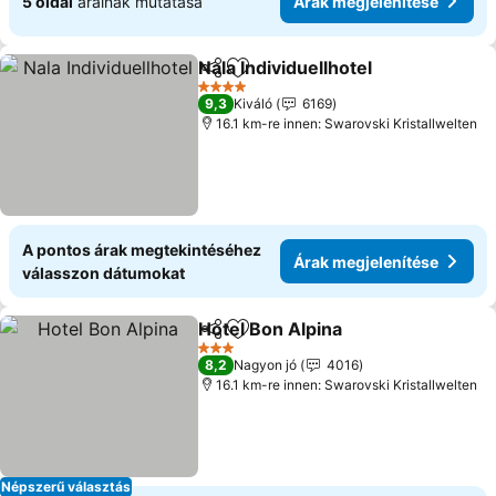
5 oldal
árainak mutatása
Árak megjelenítése
Nala Individuellhotel
Megosztás
Hozzáadás a kedvencekhez
4 Kategória
9,3
Kiváló
6169
16.1 km-re innen: Swarovski Kristallwelten
A pontos árak megtekintéséhez
Árak megjelenítése
válasszon dátumokat
Hotel Bon Alpina
Megosztás
Hozzáadás a kedvencekhez
3 Kategória
8,2
Nagyon jó
4016
16.1 km-re innen: Swarovski Kristallwelten
Népszerű választás