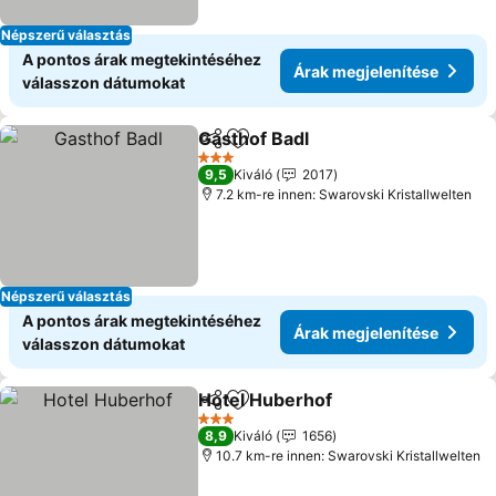
Népszerű választás
A pontos árak megtekintéséhez
Árak megjelenítése
válasszon dátumokat
Gasthof Badl
Megosztás
Hozzáadás a kedvencekhez
3 Kategória
9,5
Kiváló
2017
7.2 km-re innen: Swarovski Kristallwelten
Népszerű választás
A pontos árak megtekintéséhez
Árak megjelenítése
válasszon dátumokat
Hotel Huberhof
Megosztás
Hozzáadás a kedvencekhez
3 Kategória
8,9
Kiváló
1656
10.7 km-re innen: Swarovski Kristallwelten