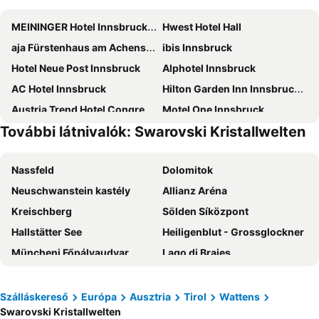
MEININGER Hotel Innsbruck Zentrum
Hwest Hotel Hall
aja Fürstenhaus am Achensee
ibis Innsbruck
Hotel Neue Post Innsbruck
Alphotel Innsbruck
AC Hotel Innsbruck
Hilton Garden Inn Innsbruck Tivoli
Austria Trend Hotel Congress Innsbruck
Motel One Innsbruck
További látnivalók: Swarovski Kristallwelten
Hotel Goldene Krone Innsbruck
Hotel Gruberhof
Basic Hotel Innsbruck
Hotel Restaurant Grünwalderhof
Nassfeld
Dolomitok
Hotel Das Innsbruck
Hotel Schwarzer Adler Innsbruck
Neuschwanstein kastély
Allianz Aréna
Sporthotel Igls
Penz Hotel West
Kreischberg
Sölden Síközpont
Hotel Tautermann
Hotel Sonnenhof - bed & breakfast & appartements
Hallstätter See
Heiligenblut - Grossglockner
Pension Stoi budget guesthouse
Hotel Mondschein
Müncheni Főpályaudvar
Lago di Braies
Nala Individuellhotel
Das Rotspitz
Laghi di Fusine
Oktoberfest München
Binders Budget City-Mountain Hotel
Familienresort Buchau
Grossglockner High Alpine Road
Innsbruck Főpályaudvar
Adlers Hotel
Hotel Dollinger
Szálláskereső
Európa
Ausztria
Tirol
Wattens
Swarovski Kristallwelten
Tre cime di Lavaredo
Katschberg Ski Resort
Hotel Sailer
STAGE 12 Hotel by Penz