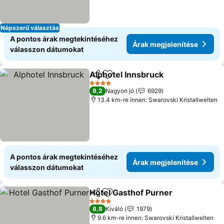
Népszerű választás
A pontos árak megtekintéséhez
Árak megjelenítése
válasszon dátumokat
Alphotel Innsbruck
Megosztás
Hozzáadás a kedvencekhez
4 Kategória
8,2
Nagyon jó
6929
13.4 km-re innen: Swarovski Kristallwelten
A pontos árak megtekintéséhez
Árak megjelenítése
válasszon dátumokat
Hotel Gasthof Purner
Megosztás
Hozzáadás a kedvencekhez
4 Kategória
8,8
Kiváló
1979
9.6 km-re innen: Swarovski Kristallwelten