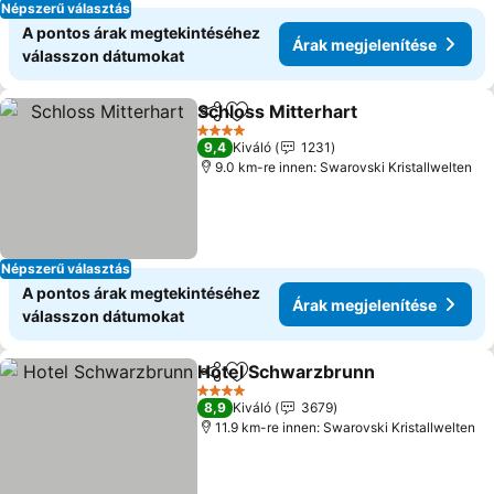
Népszerű választás
A pontos árak megtekintéséhez
Árak megjelenítése
válasszon dátumokat
Schloss Mitterhart
Megosztás
Hozzáadás a kedvencekhez
4 Kategória
9,4
Kiváló
1231
9.0 km-re innen: Swarovski Kristallwelten
Népszerű választás
A pontos árak megtekintéséhez
Árak megjelenítése
válasszon dátumokat
Hotel Schwarzbrunn
Megosztás
Hozzáadás a kedvencekhez
4 Kategória
8,9
Kiváló
3679
11.9 km-re innen: Swarovski Kristallwelten