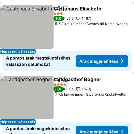
Gästehaus Elisabeth
Megosztás
Hozzáadás a kedvencekhez
3 Kategória
9,0
Kiváló
1497
6.8 km-re innen: Swarovski Kristallwelten
Népszerű választás
A pontos árak megtekintéséhez
Árak megjelenítése
válasszon dátumokat
Landgasthof Bogner
Megosztás
Hozzáadás a kedvencekhez
4 Kategória
8,6
Kiváló
1670
7.5 km-re innen: Swarovski Kristallwelten
Népszerű választás
A pontos árak megtekintéséhez
Árak megjelenítése