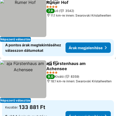
Rumer Hof
Megosztás
Hozzáadás a kedvencekhez
4 Kategória
7,9
Jó
3542
11.1 km-re innen: Swarovski Kristallwelten
Népszerű választás
A pontos árak megtekintéséhez
Árak megjelenítése
válasszon dátumokat
aja Fürstenhaus am
Megosztás
Hozzáadás a kedvencekhez
Achensee
4 Kategória
9,0
Kiváló
8359
18.1 km-re innen: Swarovski Kristallwelten
Népszerű választás
133 881 Ft
Kezdőár: