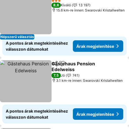
3 Kategória
8,6
Kiváló
13 197
15.6 km-re innen: Swarovski Kristallwelten
Népszerű választás
A pontos árak megtekintéséhez
Árak megjelenítése
válasszon dátumokat
Gästehaus Pension
Megosztás
Hozzáadás a kedvencekhez
Edelweiss
7,5
Jó
741
3.1 km-re innen: Swarovski Kristallwelten
A pontos árak megtekintéséhez
Árak megjelenítése
válasszon dátumokat