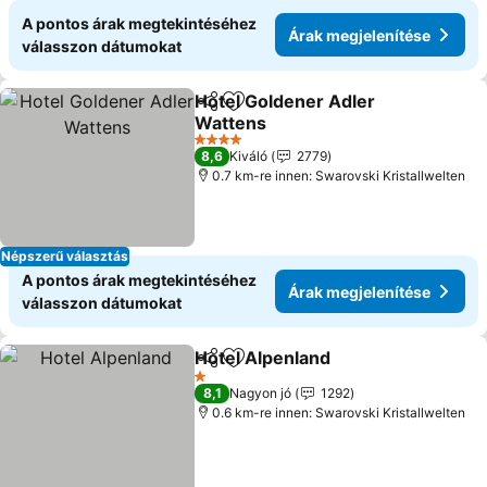
A pontos árak megtekintéséhez
Árak megjelenítése
válasszon dátumokat
Hotel Goldener Adler
Megosztás
Hozzáadás a kedvencekhez
Wattens
4 Kategória
8,6
Kiváló
2779
0.7 km-re innen: Swarovski Kristallwelten
Népszerű választás
A pontos árak megtekintéséhez
Árak megjelenítése
válasszon dátumokat
Hotel Alpenland
Megosztás
Hozzáadás a kedvencekhez
1 Kategória
8,1
Nagyon jó
1292
0.6 km-re innen: Swarovski Kristallwelten