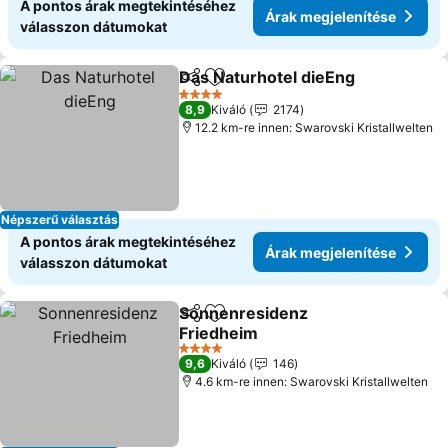
A pontos árak megtekintéséhez
Árak megjelenítése
válasszon dátumokat
Das Naturhotel dieEng
Megosztás
Hozzáadás a kedvencekhez
4 Kategória
8,9
Kiváló
2174
12.2 km-re innen: Swarovski Kristallwelten
Népszerű választás
A pontos árak megtekintéséhez
Árak megjelenítése
válasszon dátumokat
Sonnenresidenz
Megosztás
Hozzáadás a kedvencekhez
Friedheim
4 Kategória
9,6
Kiváló
146
4.6 km-re innen: Swarovski Kristallwelten