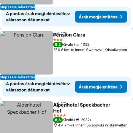
Népszerű választás
A pontos árak megtekintéséhez
Árak megjelenítése
válasszon dátumokat
Pension Clara
Megosztás
Hozzáadás a kedvencekhez
3 Kategória
9,2
Kiváló
1092
0.6 km-re innen: Swarovski Kristallwelten
Népszerű választás
A pontos árak megtekintéséhez
Árak megjelenítése
válasszon dátumokat
Alpenhotel Speckbacher
Megosztás
Hozzáadás a kedvencekhez
Hof
4 Kategória
8,6
Kiváló
2932
4.4 km-re innen: Swarovski Kristallwelten