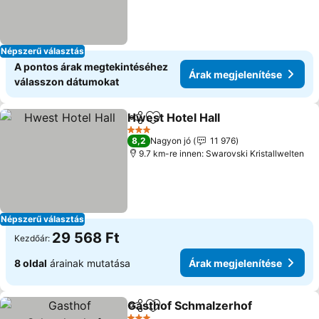
Népszerű választás
A pontos árak megtekintéséhez
Árak megjelenítése
válasszon dátumokat
Hwest Hotel Hall
Megosztás
Hozzáadás a kedvencekhez
3 Kategória
8,2
Nagyon jó
11 976
9.7 km-re innen: Swarovski Kristallwelten
Népszerű választás
29 568 Ft
Kezdőár:
8 oldal
árainak mutatása
Árak megjelenítése
Gasthof Schmalzerhof
Megosztás
Hozzáadás a kedvencekhez