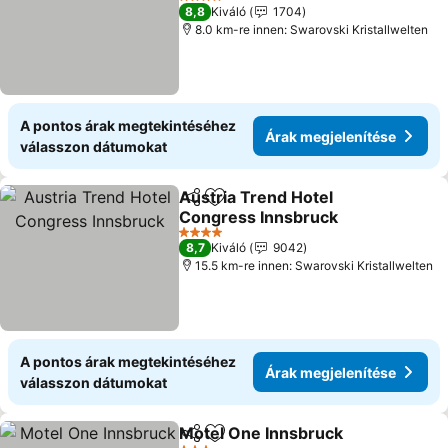
4 Kategória
8,8
Kiváló
1704
8.0 km-re innen: Swarovski Kristallwelten
A pontos árak megtekintéséhez
Árak megjelenítése
válasszon dátumokat
Austria Trend Hotel
Megosztás
Hozzáadás a kedvencekhez
Congress Innsbruck
4 Kategória
8,7
Kiváló
9042
15.5 km-re innen: Swarovski Kristallwelten
A pontos árak megtekintéséhez
Árak megjelenítése
válasszon dátumokat
Motel One Innsbruck
Megosztás
Hozzáadás a kedvencekhez