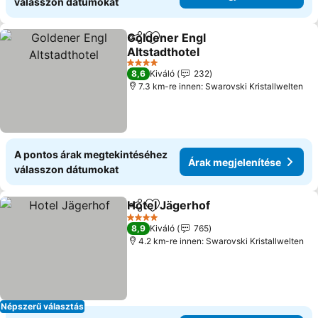
válasszon dátumokat
Goldener Engl
Megosztás
Hozzáadás a kedvencekhez
Altstadthotel
4 Kategória
8,6
Kiváló
232
7.3 km-re innen: Swarovski Kristallwelten
A pontos árak megtekintéséhez
Árak megjelenítése
válasszon dátumokat
Hotel Jägerhof
Megosztás
Hozzáadás a kedvencekhez
4 Kategória
8,9
Kiváló
765
4.2 km-re innen: Swarovski Kristallwelten
Népszerű választás