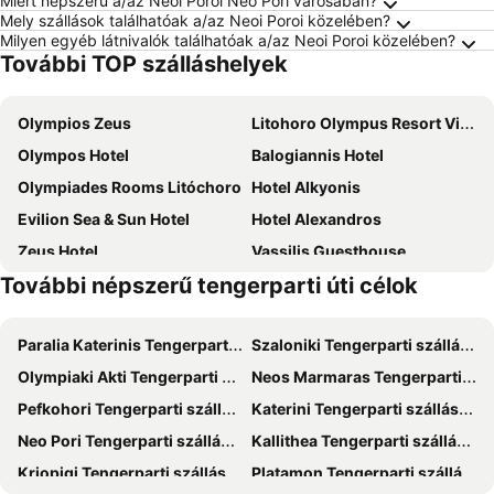
Miért népszerű a/az Neoi Poroi Neo Pori városában?
Mely szállások találhatóak a/az Neoi Poroi közelében?
Milyen egyéb látnivalók találhatóak a/az Neoi Poroi közelében?
További TOP szálláshelyek
Olympios Zeus
Litohoro Olympus Resort Villas & Spa
Olympos Hotel
Balogiannis Hotel
Olympiades Rooms Litóchoro
Hotel Alkyonis
Evilion Sea & Sun Hotel
Hotel Alexandros
Zeus Hotel
Vassilis Guesthouse
További népszerű tengerparti úti célok
Dafni Plus Hotel
Kronos Hotel
Olympion Melathron
Olympus View
Paralia Katerinis Tengerparti szállások
Szaloniki Tengerparti szállások
Eliza Hotel by Panel Hospitality
Hotel Afrodite
Olympiaki Akti Tengerparti szállások
Neos Marmaras Tengerparti szállások
Afrodite Beach
Hotel Kastri
Pefkohori Tengerparti szállások
Katerini Tengerparti szállások
Sun Beach Hotel
GrecoInn Grekas Classic Hotel
Neo Pori Tengerparti szállások
Kallithea Tengerparti szállások
Pliades Traditional Guesthouse
Kymata Hotel
Kriopigi Tengerparti szállások
Platamon Tengerparti szállások
Xenios Dias Boutique Hotel
Hotel Olympos