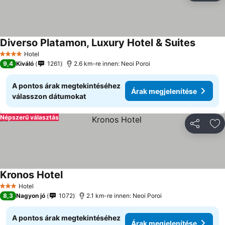
Diverso Platamon, Luxury Hotel & Suites
Hotel
4 Kategória
9,4
Kiváló
1261
2.6 km-re innen: Neoi Poroi
A pontos árak megtekintéséhez
Árak megjelenítése
válasszon dátumokat
Népszerű választás
Megosztá
Ho
Kronos Hotel
Hotel
3 Kategória
8,3
Nagyon jó
1072
2.1 km-re innen: Neoi Poroi
A pontos árak megtekintéséhez
Árak megjelenítése