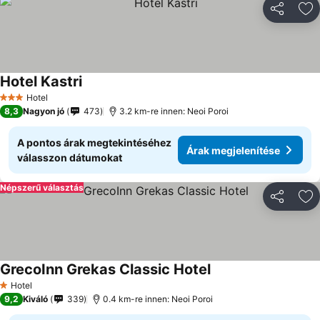
Megosztá
Ho
Hotel Kastri
Hotel
3 Kategória
8,3
Nagyon jó
473
3.2 km-re innen: Neoi Poroi
A pontos árak megtekintéséhez
Árak megjelenítése
válasszon dátumokat
Népszerű választás
Megosztá
Ho
GrecoInn Grekas Classic Hotel
Hotel
1 Kategória
9,2
Kiváló
339
0.4 km-re innen: Neoi Poroi