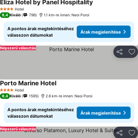
Eliza Hotel by Panel Hospitality
Hotel
4 Kategória
9,4
Kiváló
796
1.1 km-re innen: Neoi Poroi
A pontos árak megtekintéséhez
Árak megjelenítése
válasszon dátumokat
Népszerű választás
Megosztá
Ho
Porto Marine Hotel
Hotel
4 Kategória
9,4
Kiváló
1595
2.6 km-re innen: Neoi Poroi
A pontos árak megtekintéséhez
Árak megjelenítése
válasszon dátumokat
Népszerű választás
Megosztá
Ho