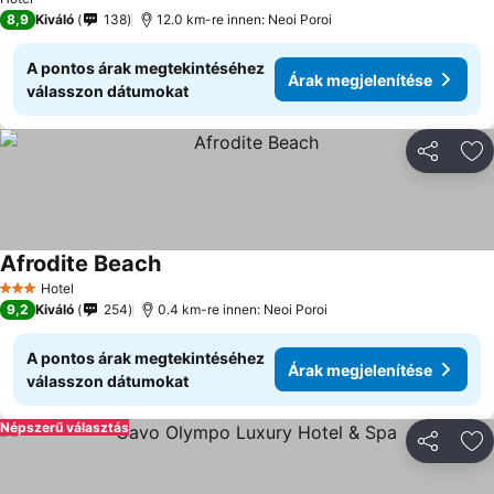
8,9
Kiváló
138
12.0 km-re innen: Neoi Poroi
A pontos árak megtekintéséhez
Árak megjelenítése
válasszon dátumokat
Megosztá
Ho
Afrodite Beach
Hotel
3 Kategória
9,2
Kiváló
254
0.4 km-re innen: Neoi Poroi
A pontos árak megtekintéséhez
Árak megjelenítése
válasszon dátumokat
Népszerű választás
Megosztá
Ho