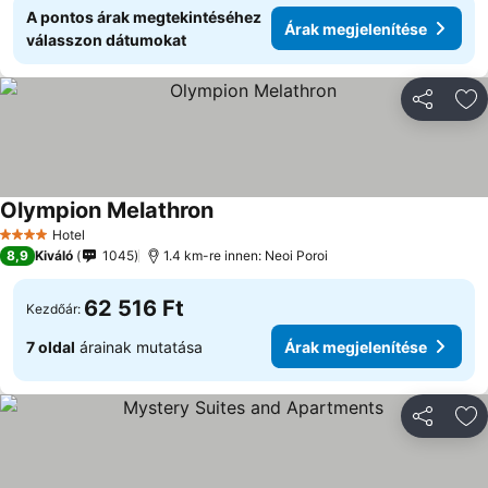
A pontos árak megtekintéséhez
Árak megjelenítése
válasszon dátumokat
Megosztá
Ho
Olympion Melathron
Hotel
4 Kategória
8,9
Kiváló
1045
1.4 km-re innen: Neoi Poroi
62 516 Ft
Kezdőár:
7 oldal
árainak mutatása
Árak megjelenítése
Megosztá
Ho