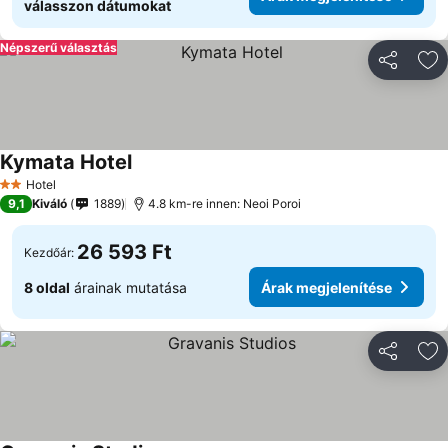
válasszon dátumokat
Népszerű választás
Megosztá
Ho
Kymata Hotel
Hotel
2 Kategória
9,1
Kiváló
1889
4.8 km-re innen: Neoi Poroi
26 593 Ft
Kezdőár:
8 oldal
árainak mutatása
Árak megjelenítése
Megosztá
Ho