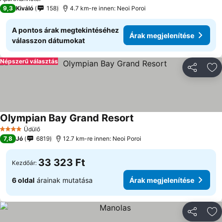
9,3
Kiváló
158
4.7 km-re innen: Neoi Poroi
A pontos árak megtekintéséhez
Árak megjelenítése
válasszon dátumokat
Népszerű választás
Megosztá
Ho
Olympian Bay Grand Resort
Üdülő
4 Kategória
7,8
Jó
6819
12.7 km-re innen: Neoi Poroi
33 323 Ft
Kezdőár:
6 oldal
árainak mutatása
Árak megjelenítése
Megosztá
Ho