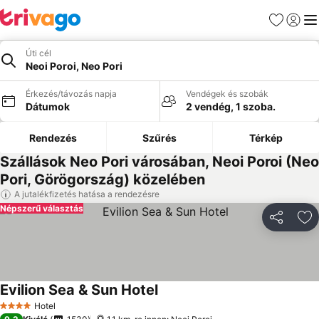
Kedvencek
Bejelen
Me
Úti cél
Neoi Poroi, Neo Pori
Érkezés/távozás napja
Vendégek és szobák
Dátumok
2 vendég, 1 szoba.
Rendezés
Szűrés
Térkép
Szállások Neo Pori városában, Neoi Poroi (Neo
Pori, Görögország) közelében
A jutalékfizetés hatása a rendezésre
Népszerű választás
Megosztá
Ho
Evilion Sea & Sun Hotel
Hotel
4 Kategória