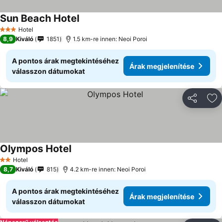
Sun Beach Hotel
Hotel
3 Kategória
8,9
Kiváló
1851
1.5 km-re innen: Neoi Poroi
A pontos árak megtekintéséhez
Árak megjelenítése
válasszon dátumokat
Megosztá
Ho
Olympos Hotel
Hotel
2 Kategória
8,7
Kiváló
815
4.2 km-re innen: Neoi Poroi
A pontos árak megtekintéséhez
Árak megjelenítése
válasszon dátumokat