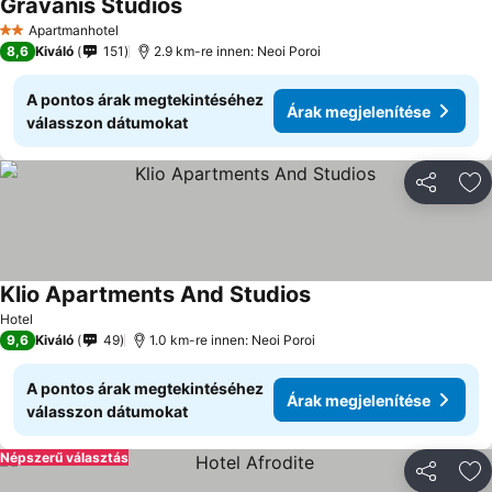
Gravanis Studios
Apartmanhotel
2 Kategória
8,6
Kiváló
151
2.9 km-re innen: Neoi Poroi
A pontos árak megtekintéséhez
Árak megjelenítése
válasszon dátumokat
Megosztá
Ho
Klio Apartments And Studios
Hotel
9,6
Kiváló
49
1.0 km-re innen: Neoi Poroi
A pontos árak megtekintéséhez
Árak megjelenítése
válasszon dátumokat
Népszerű választás
Megosztá
Ho