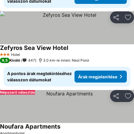
válasszon dátumokat
Megosztá
Ho
Zefyros Sea View Hotel
Hotel
3 Kategória
9,5
Kiváló
447
3.0 km-re innen: Neoi Poroi
A pontos árak megtekintéséhez
Árak megjelenítése
válasszon dátumokat
Népszerű választás
Megosztá
Ho
Noufara Apartments
Apartmanhotel