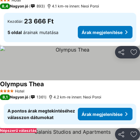
Hotel
3 Kategória
8,4
Nagyon jó
893
4.1 km-re innen: Neoi Poroi
23 666 Ft
Kezdőár:
5 oldal
árainak mutatása
Árak megjelenítése
Megosztá
Ho
Olympus Thea
Hotel
4 Kategória
8,1
Nagyon jó
1361
4.2 km-re innen: Neoi Poroi
A pontos árak megtekintéséhez
Árak megjelenítése
válasszon dátumokat
Népszerű választás
Megosztá
Ho