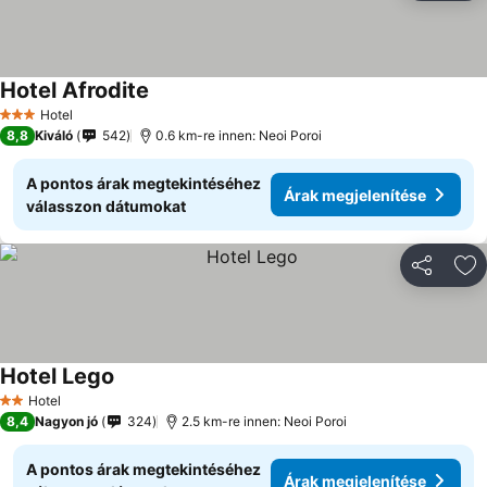
Hotel Afrodite
Hotel
3 Kategória
8,8
Kiváló
542
0.6 km-re innen: Neoi Poroi
A pontos árak megtekintéséhez
Árak megjelenítése
válasszon dátumokat
Megosztá
Ho
Hotel Lego
Hotel
2 Kategória
8,4
Nagyon jó
324
2.5 km-re innen: Neoi Poroi
A pontos árak megtekintéséhez
Árak megjelenítése