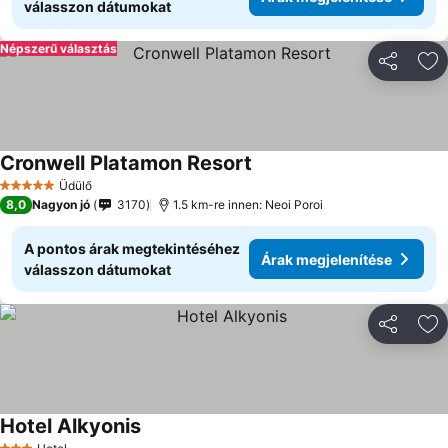
válasszon dátumokat
Népszerű választás
Megosztá
Ho
Cronwell Platamon Resort
Üdülő
5 Kategória
8,0
Nagyon jó
3170
1.5 km-re innen: Neoi Poroi
A pontos árak megtekintéséhez
Árak megjelenítése
válasszon dátumokat
Megosztá
Ho
Hotel Alkyonis