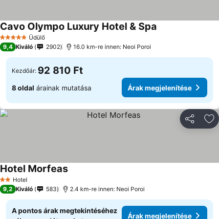
Cavo Olympo Luxury Hotel & Spa
Üdülő
5 Kategória
9,4
Kiváló
2902
16.0 km-re innen: Neoi Poroi
92 810 Ft
Kezdőár:
8 oldal
árainak mutatása
Árak megjelenítése
Megosztá
Ho
Hotel Morfeas
Hotel
2 Kategória
9,2
Kiváló
583
2.4 km-re innen: Neoi Poroi
A pontos árak megtekintéséhez
Árak megjelenítése