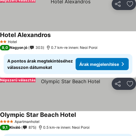
Népszerű választás
Megosztá
Ho
Hotel Alexandros
Hotel
2 Kategória
8,0
Nagyon jó
303
0.7 km-re innen: Neoi Poroi
A pontos árak megtekintéséhez
Árak megjelenítése
válasszon dátumokat
Népszerű választás
Megosztá
Ho
Olympic Star Beach Hotel
Apartmanhotel
4 Kategória
9,1
Kiváló
875
0.5 km-re innen: Neoi Poroi