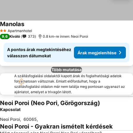
Manolas
Apartmanhotel
2 Kategória
9,6
Kiváló
373
0.8 km-re innen: Neoi Poroi
A pontos árak megtekintéséhez
Árak megjelenítése
válasszon dátumokat
Több mutatása
A szállásfoglalási oldalaktól kapott árak és foglalhatósági adatok
folyamatosan változnak. Emiatt előfordulhat, hogy a
szállásfoglalási oldalon már nem találja meg pontosan ugyanazt az
ajánlatot, amelyet a trivagón látott.
Neoi Poroi (Neo Pori, Görögország)
Kapcsolat
Neoi Poroi
,
60065
,
Neoi Poroi - Gyakran ismételt kérdések