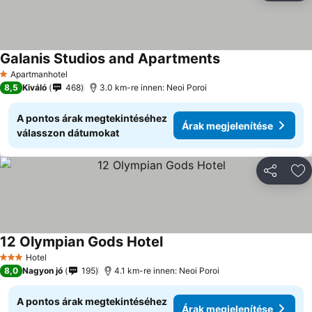
Galanis Studios and Apartments
Apartmanhotel
1 Kategória
8,5
Kiváló
468
3.0 km-re innen: Neoi Poroi
A pontos árak megtekintéséhez
Árak megjelenítése
válasszon dátumokat
Megosztá
Ho
12 Olympian Gods Hotel
Hotel
3 Kategória
8,0
Nagyon jó
195
4.1 km-re innen: Neoi Poroi
A pontos árak megtekintéséhez
Árak megjelenítése