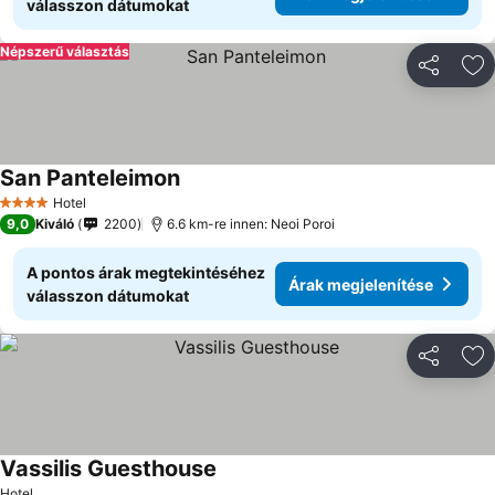
válasszon dátumokat
Népszerű választás
Megosztá
Ho
San Panteleimon
Hotel
4 Kategória
9,0
Kiváló
2200
6.6 km-re innen: Neoi Poroi
A pontos árak megtekintéséhez
Árak megjelenítése
válasszon dátumokat
Megosztá
Ho
Vassilis Guesthouse
Hotel