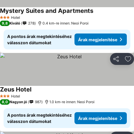
Mystery Suites and Apartments
Hotel
3 Kategória
9,8
Kiváló
278
0.4 km-re innen: Neoi Poroi
A pontos árak megtekintéséhez
Árak megjelenítése
válasszon dátumokat
Megosztá
Ho
Zeus Hotel
Hotel
3 Kategória
8,0
Nagyon jó
987
1.0 km-re innen: Neoi Poroi
A pontos árak megtekintéséhez
Árak megjelenítése
válasszon dátumokat