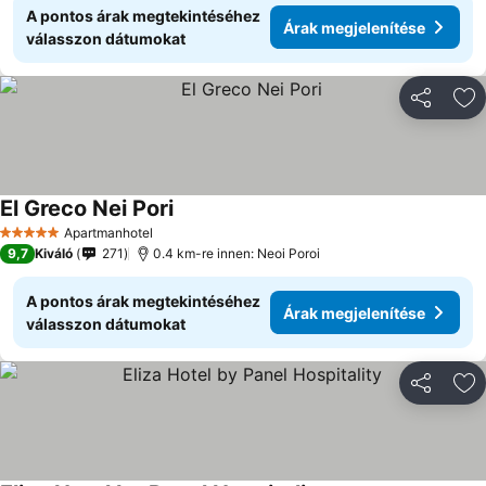
A pontos árak megtekintéséhez
Árak megjelenítése
válasszon dátumokat
Megosztá
Ho
El Greco Nei Pori
Apartmanhotel
5 Kategória
9,7
Kiváló
271
0.4 km-re innen: Neoi Poroi
A pontos árak megtekintéséhez
Árak megjelenítése
válasszon dátumokat
Megosztá
Ho