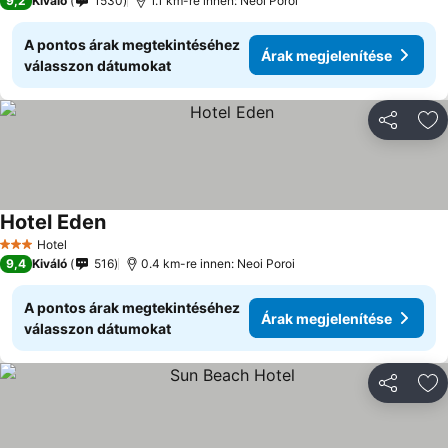
9,2
Kiváló
1530
1.1 km-re innen: Neoi Poroi
A pontos árak megtekintéséhez
Árak megjelenítése
válasszon dátumokat
Megosztá
Ho
Hotel Eden
Hotel
3 Kategória
9,4
Kiváló
516
0.4 km-re innen: Neoi Poroi
A pontos árak megtekintéséhez
Árak megjelenítése
válasszon dátumokat
Megosztá
Ho