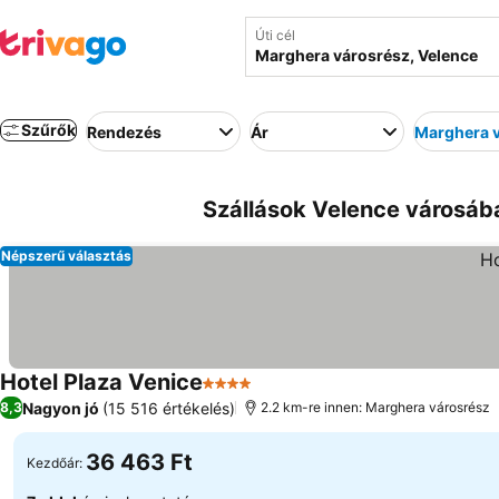
Úti cél
Szűrők
Rendezés
Ár
Marghera 
Szállások Velence városáb
Népszerű választás
Hotel Plaza Venice
4 Kategória
Nagyon jó
(15 516 értékelés)
8,3
2.2 km-re innen: Marghera városrész
36 463 Ft
Kezdőár: