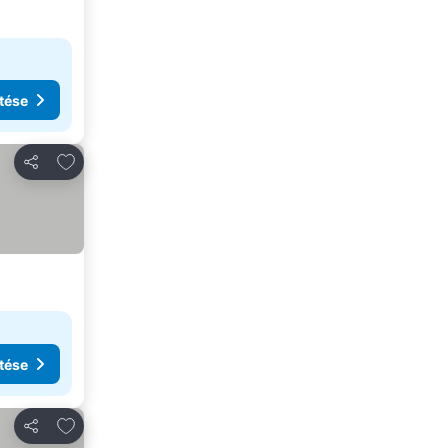
tése
Hozzáadás a kedvencekhez
Megosztás
tése
Hozzáadás a kedvencekhez
Megosztás