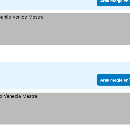
Árak megjelení
Árak megjelení