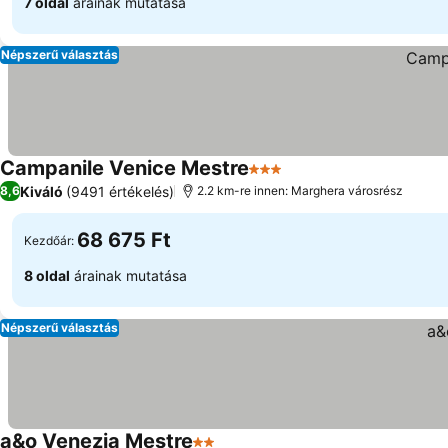
7 oldal
árainak mutatása
Népszerű választás
Campanile Venice Mestre
3 Kategória
Kiváló
(9491 értékelés)
8,6
2.2 km-re innen: Marghera városrész
68 675 Ft
Kezdőár:
8 oldal
árainak mutatása
Népszerű választás
a&o Venezia Mestre