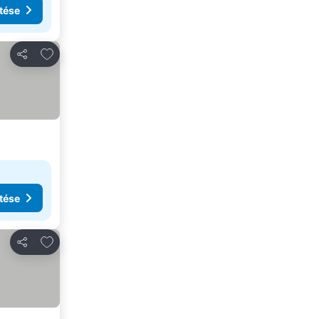
tése
Hozzáadás a kedvencekhez
Megosztás
tése
Hozzáadás a kedvencekhez
Megosztás