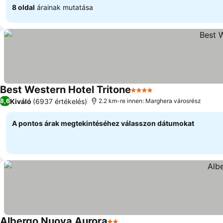
8 oldal
árainak mutatása
Best Western Hotel Tritone
4 Kategória
Kiváló
(6937 értékelés)
8,6
2.2 km-re innen: Marghera városrész
A pontos árak megtekintéséhez válasszon dátumokat
Albergo Nuova Aurora