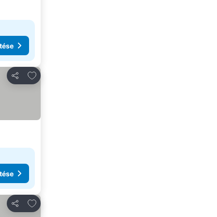
tése
Hozzáadás a kedvencekhez
Megosztás
tése
Hozzáadás a kedvencekhez
Megosztás