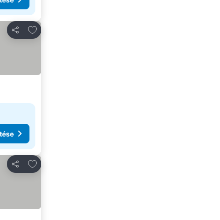
Hozzáadás a kedvencekhez
Megosztás
tése
Hozzáadás a kedvencekhez
Megosztás