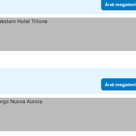
Árak megjelení
Árak megjelení