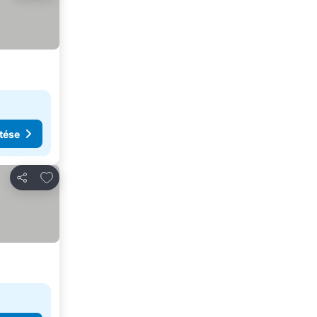
tése
Hozzáadás a kedvencekhez
Megosztás