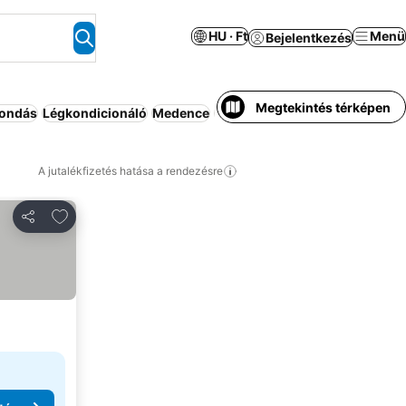
HU · Ft
Menü
Bejelentkezés
Megtekintés térképen
ondás
Légkondicionáló
Medence
Apartmanhotel
Parkoló
Félpa
A jutalékfizetés hatása a rendezésre
Hozzáadás a kedvencekhez
Megosztás