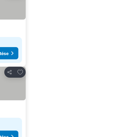
tése
Hozzáadás a kedvencekhez
Megosztás
tése