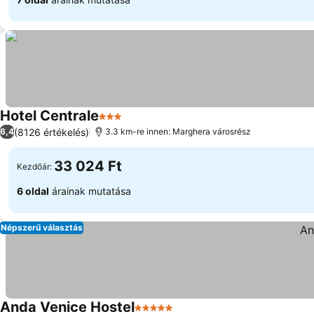
Hotel Centrale
3 Kategória
(8126 értékelés)
6,4
3.3 km-re innen: Marghera városrész
33 024 Ft
Kezdőár:
6 oldal
árainak mutatása
Népszerű választás
Anda Venice Hostel