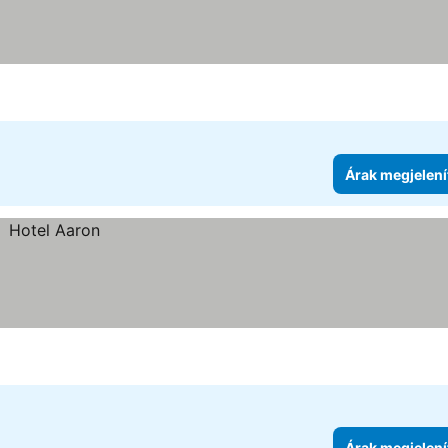
Árak megjelení
Árak megjelení