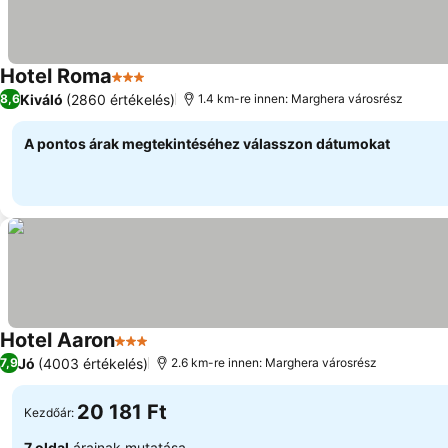
Hotel Roma
3 Kategória
Kiváló
(2860 értékelés)
8,6
1.4 km-re innen: Marghera városrész
A pontos árak megtekintéséhez válasszon dátumokat
Hotel Aaron
3 Kategória
Jó
(4003 értékelés)
7,9
2.6 km-re innen: Marghera városrész
20 181 Ft
Kezdőár:
7 oldal
árainak mutatása