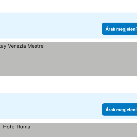
Árak megjelení
Árak megjelení