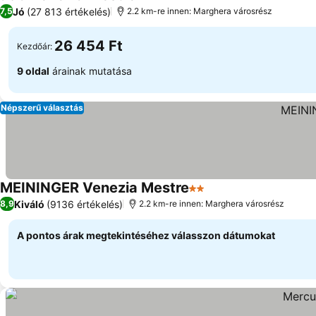
2 Kategória
Jó
(27 813 értékelés)
7,5
2.2 km-re innen: Marghera városrész
26 454 Ft
Kezdőár:
9 oldal
árainak mutatása
Népszerű választás
MEININGER Venezia Mestre
2 Kategória
Kiváló
(9136 értékelés)
8,9
2.2 km-re innen: Marghera városrész
A pontos árak megtekintéséhez válasszon dátumokat