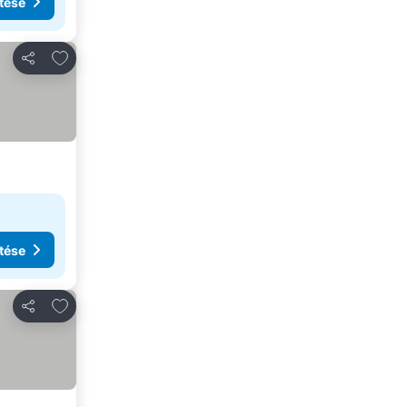
tése
Hozzáadás a kedvencekhez
Megosztás
tése
Hozzáadás a kedvencekhez
Megosztás