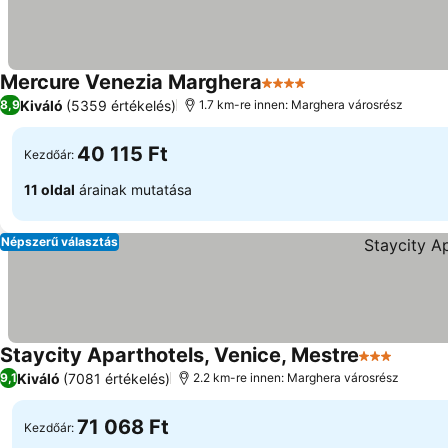
Mercure Venezia Marghera
4 Kategória
Kiváló
(5359 értékelés)
8,9
1.7 km-re innen: Marghera városrész
40 115 Ft
Kezdőár:
11 oldal
árainak mutatása
Népszerű választás
Staycity Aparthotels, Venice, Mestre
3 Kategória
Kiváló
(7081 értékelés)
9,1
2.2 km-re innen: Marghera városrész
71 068 Ft
Kezdőár: