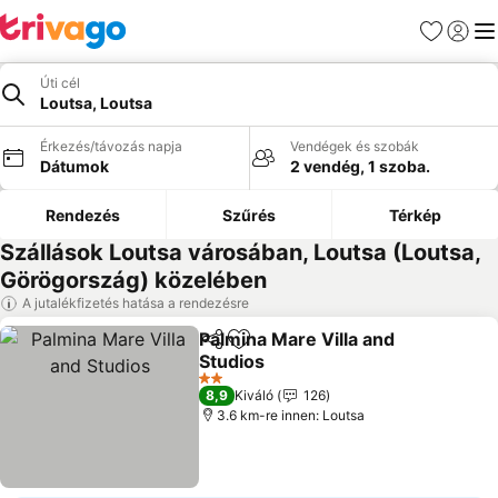
Kedvencek
Bejelen
Me
Úti cél
Loutsa, Loutsa
Érkezés/távozás napja
Vendégek és szobák
Dátumok
2 vendég, 1 szoba.
Rendezés
Szűrés
Térkép
Szállások Loutsa városában, Loutsa (Loutsa,
Görögország) közelében
A jutalékfizetés hatása a rendezésre
Palmina Mare Villa and
Megosztás
Hozzáadás a kedvencekhez
Studios
Árak megjelenítése
2 Kategória
8,9
Kiváló
126
3.6 km-re innen: Loutsa