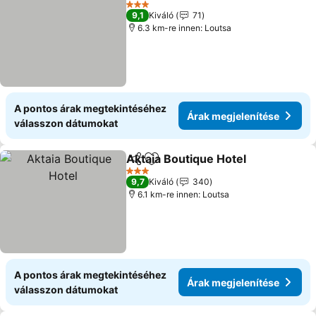
Árak megjelení
3 Kategória
9,1
Kiváló
71
6.3 km-re innen: Loutsa
A pontos árak megtekintéséhez
Árak megjelenítése
válasszon dátumokat
Aktaia Boutique Hotel
Megosztás
Hozzáadás a kedvencekhez
Árak
3 Kategória
9,7
Kiváló
340
6.1 km-re innen: Loutsa
A pontos árak megtekintéséhez
Árak megjelenítése
válasszon dátumokat