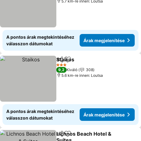
5.7 km-re innen: Loutsa
A pontos árak megtekintéséhez
Árak megjelenítése
válasszon dátumokat
Staikos
Megosztás
Hozzáadás a kedvencekhez
Árak megjelenítése
3 Kategória
9,2
Kiváló
308
5.6 km-re innen: Loutsa
A pontos árak megtekintéséhez
Árak megjelenítése
válasszon dátumokat
Lichnos Beach Hotel &
Megosztás
Hozzáadás a kedvencekhez
Suites