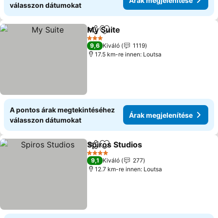
Árak megjelenítése
válasszon dátumokat
My Suite
Megosztás
Hozzáadás a kedvencekhez
Árak megjelenítés
3 Kategória
9,6
Kiváló
1119
17.5 km-re innen: Loutsa
A pontos árak megtekintéséhez
Árak megjelenítése
válasszon dátumokat
Spiros Studios
Megosztás
Hozzáadás a kedvencekhez
Árak megjel
4 Kategória
9,1
Kiváló
277
12.7 km-re innen: Loutsa