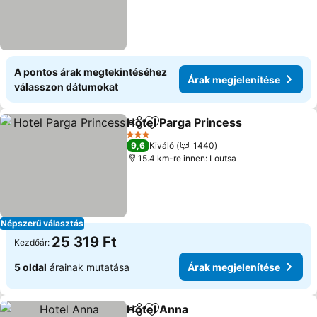
A pontos árak megtekintéséhez
Árak megjelenítése
válasszon dátumokat
Hotel Parga Princess
Megosztás
Hozzáadás a kedvencekhez
Árak 
3 Kategória
9,6
Kiváló
1440
15.4 km-re innen: Loutsa
Népszerű választás
25 319 Ft
Kezdőár:
5 oldal
árainak mutatása
Árak megjelenítése
Hotel Anna
Megosztás
Hozzáadás a kedvencekhez