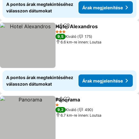
A pontos árak megtekintéséhez
Árak megjelenítése
válasszon dátumokat
Hotel Alexandros
Megosztás
Hozzáadás a kedvencekhez
Árak meg
3 Kategória
9,5
Kiváló
175
6.6 km-re innen: Loutsa
A pontos árak megtekintéséhez
Árak megjelenítése
válasszon dátumokat
Panorama
Megosztás
Hozzáadás a kedvencekhez
Árak megjelenít
1 Kategória
9,2
Kiváló
490
6.7 km-re innen: Loutsa