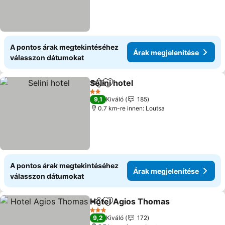
A pontos árak megtekintéséhez
Árak megjelenítése
válasszon dátumokat
Selini hotel
Megosztás
Hozzáadás a kedvencekhez
Árak megjelení
2 Kategória
9,1
Kiváló
185
0.7 km-re innen: Loutsa
A pontos árak megtekintéséhez
Árak megjelenítése
válasszon dátumokat
Hotel Agios Thomas
Megosztás
Hozzáadás a kedvencekhez
Árak 
3 Kategória
9,2
Kiváló
172