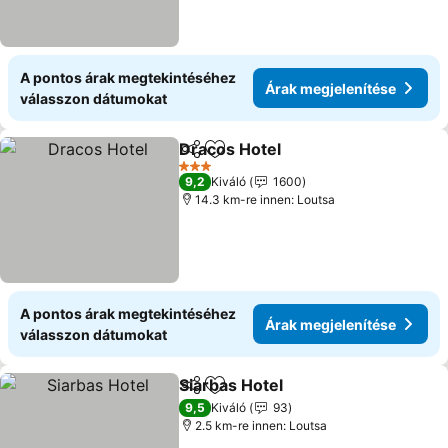
A pontos árak megtekintéséhez
Árak megjelenítése
válasszon dátumokat
Dracos Hotel
Megosztás
Hozzáadás a kedvencekhez
Árak megjele
3 Kategória
9,2
Kiváló
1600
14.3 km-re innen: Loutsa
A pontos árak megtekintéséhez
Árak megjelenítése
válasszon dátumokat
Siarbas Hotel
Megosztás
Hozzáadás a kedvencekhez
Árak megjele
9,5
Kiváló
93
2.5 km-re innen: Loutsa