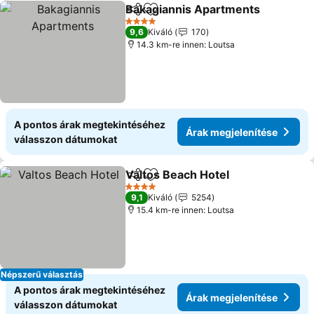
Bakagiannis Apartments
Megosztás
Hozzáadás a kedvencekhez
Á
4 Kategória
9,6
Kiváló
170
14.3 km-re innen: Loutsa
A pontos árak megtekintéséhez
Árak megjelenítése
válasszon dátumokat
Valtos Beach Hotel
Megosztás
Hozzáadás a kedvencekhez
Árak me
4 Kategória
9,1
Kiváló
5254
15.4 km-re innen: Loutsa
Népszerű választás
A pontos árak megtekintéséhez
Árak megjelenítése
válasszon dátumokat