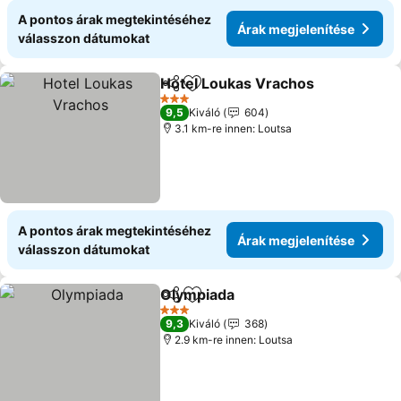
A pontos árak megtekintéséhez
Árak megjelenítése
válasszon dátumokat
Hotel Loukas Vrachos
Megosztás
Hozzáadás a kedvencekhez
Árak
3 Kategória
9,5
Kiváló
604
3.1 km-re innen: Loutsa
A pontos árak megtekintéséhez
Árak megjelenítése
válasszon dátumokat
Olympiada
Megosztás
Hozzáadás a kedvencekhez
Árak megjelenít
3 Kategória
9,3
Kiváló
368
2.9 km-re innen: Loutsa