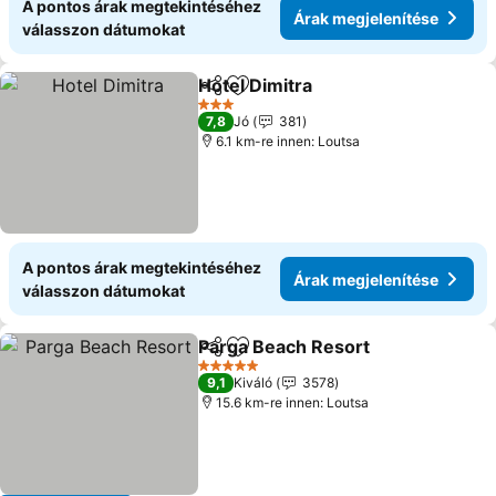
A pontos árak megtekintéséhez
Árak megjelenítése
válasszon dátumokat
Hotel Dimitra
Megosztás
Hozzáadás a kedvencekhez
Árak megjele
3 Kategória
7,8
Jó
381
6.1 km-re innen: Loutsa
A pontos árak megtekintéséhez
Árak megjelenítése
válasszon dátumokat
Parga Beach Resort
Megosztás
Hozzáadás a kedvencekhez
Árak m
5 Kategória
9,1
Kiváló
3578
15.6 km-re innen: Loutsa