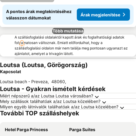
A pontos árak megtekintéséhez
Árak megjelenítése
válasszon dátumokat
Több mutatása
A szállásfoglalási oldalaktól kapott árak és foglalhatósági adatok
folyamatosan változnak. Emiatt előfordulhat, hogy a
szállásfoglalási oldalon már nem találja meg pontosan ugyanazt az
ajánlatot, amelyet a trivagón látott.
Loutsa (Loutsa, Görögország)
Kapcsolat
Loutsa beach - Preveza
,
48060
,
Loutsa - Gyakran ismételt kérdések
Miért népszerű a/az Loutsa Loutsa városában?
Mely szállások találhatóak a/az Loutsa közelében?
Milyen egyéb látnivalók találhatóak a/az Loutsa közelében?
További TOP szálláshelyek
Hotel Parga Princess
Parga Suites