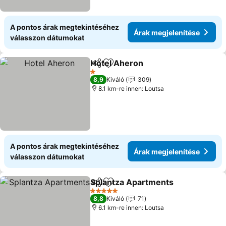
A pontos árak megtekintéséhez
Árak megjelenítése
válasszon dátumokat
Hotel Aheron
Megosztás
Hozzáadás a kedvencekhez
Árak megjele
1 Kategória
8,9
Kiváló
309
8.1 km-re innen: Loutsa
A pontos árak megtekintéséhez
Árak megjelenítése
válasszon dátumokat
Splantza Apartments
Megosztás
Hozzáadás a kedvencekhez
Árak 
5 Kategória
8,8
Kiváló
71
6.1 km-re innen: Loutsa