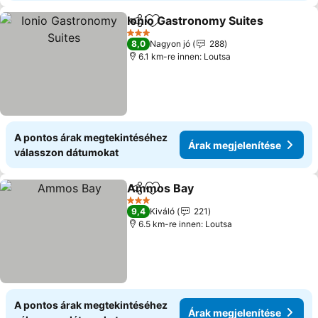
Ionio Gastronomy Suites
Megosztás
Hozzáadás a kedvencekhez
Á
3 Kategória
8,0
Nagyon jó
288
6.1 km-re innen: Loutsa
A pontos árak megtekintéséhez
Árak megjelenítése
válasszon dátumokat
Ammos Bay
Megosztás
Hozzáadás a kedvencekhez
Árak megjelen
3 Kategória
9,4
Kiváló
221
6.5 km-re innen: Loutsa
A pontos árak megtekintéséhez
Árak megjelenítése