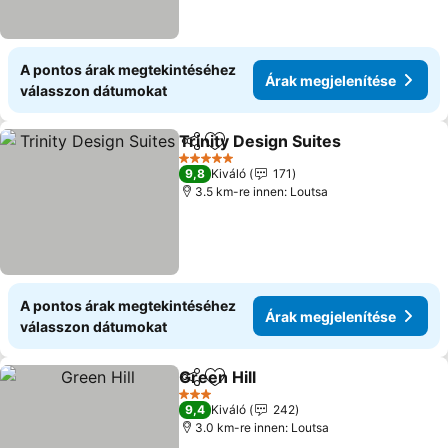
A pontos árak megtekintéséhez
Árak megjelenítése
válasszon dátumokat
Trinity Design Suites
Megosztás
Hozzáadás a kedvencekhez
Árak 
5 Kategória
9,8
Kiváló
171
3.5 km-re innen: Loutsa
A pontos árak megtekintéséhez
Árak megjelenítése
válasszon dátumokat
Green Hill
Megosztás
Hozzáadás a kedvencekhez
Árak megjeleníté
3 Kategória
9,4
Kiváló
242
3.0 km-re innen: Loutsa