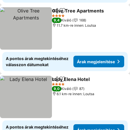
Olive Tree Apartments
Megosztás
Hozzáadás a kedvencekhez
Ára
4 Kategória
9,4
Kiváló
168
11.7 km-re innen: Loutsa
A pontos árak megtekintéséhez
Árak megjelenítése
válasszon dátumokat
Lady Elena Hotel
Megosztás
Hozzáadás a kedvencekhez
Árak megj
4 Kategória
9,0
Kiváló
87
6.1 km-re innen: Loutsa
A pontos árak megtekintéséhez