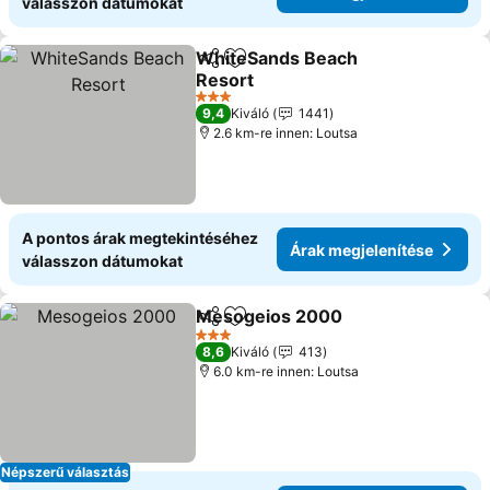
válasszon dátumokat
WhiteSands Beach
Megosztás
Hozzáadás a kedvencekhez
Resort
Árak megjelenítése
3 Kategória
9,4
Kiváló
1441
2.6 km-re innen: Loutsa
A pontos árak megtekintéséhez
Árak megjelenítése
válasszon dátumokat
Mesogeios 2000
Megosztás
Hozzáadás a kedvencekhez
Árak meg
3 Kategória
8,6
Kiváló
413
6.0 km-re innen: Loutsa
Népszerű választás