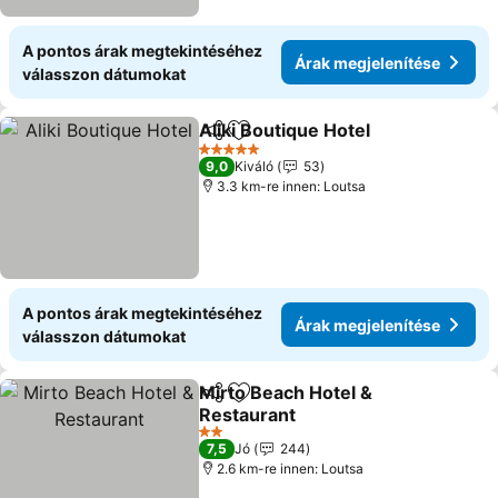
A pontos árak megtekintéséhez
Árak megjelenítése
válasszon dátumokat
Aliki Boutique Hotel
Megosztás
Hozzáadás a kedvencekhez
Árak m
5 Kategória
9,0
Kiváló
53
3.3 km-re innen: Loutsa
A pontos árak megtekintéséhez
Árak megjelenítése
válasszon dátumokat
Mirto Beach Hotel &
Megosztás
Hozzáadás a kedvencekhez
Restaurant
Árak megjelenítése
2 Kategória
7,5
Jó
244
2.6 km-re innen: Loutsa