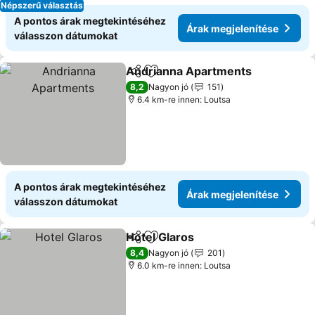
Népszerű választás
A pontos árak megtekintéséhez
Árak megjelenítése
válasszon dátumokat
Andrianna Apartments
Megosztás
Hozzáadás a kedvencekhez
Ára
8,2
Nagyon jó
151
6.4 km-re innen: Loutsa
A pontos árak megtekintéséhez
Árak megjelenítése
válasszon dátumokat
Hotel Glaros
Megosztás
Hozzáadás a kedvencekhez
Árak megjelen
8,4
Nagyon jó
201
6.0 km-re innen: Loutsa