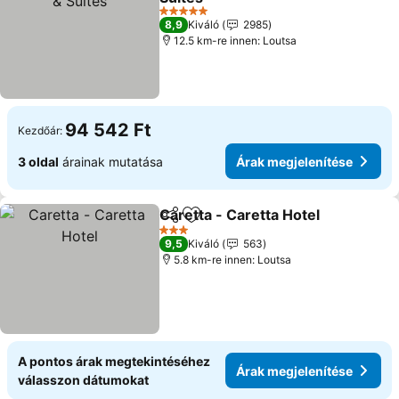
Árak megjelenítése
5 Kategória
8,9
Kiváló
2985
12.5 km-re innen: Loutsa
94 542 Ft
Kezdőár:
3 oldal
árainak mutatása
Árak megjelenítése
Caretta - Caretta Hotel
Megosztás
Hozzáadás a kedvencekhez
Ára
3 Kategória
9,5
Kiváló
563
5.8 km-re innen: Loutsa
A pontos árak megtekintéséhez
Árak megjelenítése
válasszon dátumokat