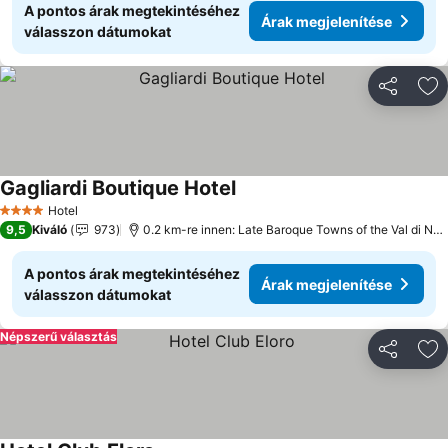
A pontos árak megtekintéséhez
Árak megjelenítése
válasszon dátumokat
Megosztá
Ho
Gagliardi Boutique Hotel
Hotel
4 Kategória
9,5
Kiváló
973
0.2 km-re innen: Late Baroque Towns of the Val di Noto
A pontos árak megtekintéséhez
Árak megjelenítése
válasszon dátumokat
Népszerű választás
Megosztá
Ho