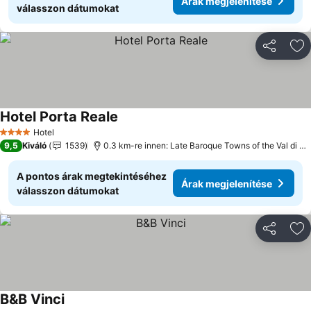
Árak megjelenítése
válasszon dátumokat
Megosztá
Ho
Hotel Porta Reale
Hotel
4 Kategória
9,5
Kiváló
1539
0.3 km-re innen: Late Baroque Towns of the Val di Noto
A pontos árak megtekintéséhez
Árak megjelenítése
válasszon dátumokat
Megosztá
Ho
B&B Vinci