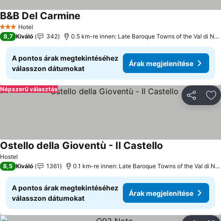
B&B Del Carmine
Hotel
3 Kategória
8,7
Kiváló
342
0.5 km-re innen: Late Baroque Towns of the Val di Noto
A pontos árak megtekintéséhez
Árak megjelenítése
válasszon dátumokat
Népszerű választás
Megosztá
Ho
Ostello della Gioventù - Il Castello
Hostel
8,5
Kiváló
1361
0.1 km-re innen: Late Baroque Towns of the Val di Noto
A pontos árak megtekintéséhez
Árak megjelenítése
válasszon dátumokat