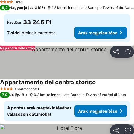
Hotel
4 Kategória
8,2
Nagyon jó
3193
1.2 km-re innen: Late Baroque Towns of the Val di Noto
33 246 Ft
Kezdőár:
7 oldal
árainak mutatása
Árak megjelenítése
Népszerű választás
Megosztá
Ho
Appartamento del centro storico
Apartmanhotel
4 Kategória
7,9
Jó
81
0.2 km-re innen: Late Baroque Towns of the Val di Noto
A pontos árak megtekintéséhez
Árak megjelenítése
válasszon dátumokat
Megosztá
Ho