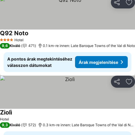
Megosztá
Ho
Q92 Noto
Hotel
4 Kategória
9,6
Kiváló
471
0.1 km-re innen: Late Baroque Towns of the Val di Noto
A pontos árak megtekintéséhez
Árak megjelenítése
válasszon dátumokat
Megosztá
Ho
Ziolì
Hotel
9,3
Kiváló
572
0.3 km-re innen: Late Baroque Towns of the Val di Noto