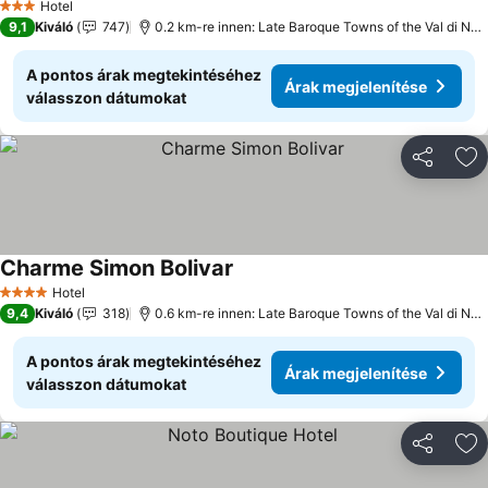
Hotel
3 Kategória
9,1
Kiváló
747
0.2 km-re innen: Late Baroque Towns of the Val di Noto
A pontos árak megtekintéséhez
Árak megjelenítése
válasszon dátumokat
Megosztá
Ho
Charme Simon Bolivar
Hotel
4 Kategória
9,4
Kiváló
318
0.6 km-re innen: Late Baroque Towns of the Val di Noto
A pontos árak megtekintéséhez
Árak megjelenítése
válasszon dátumokat
Megosztá
Ho