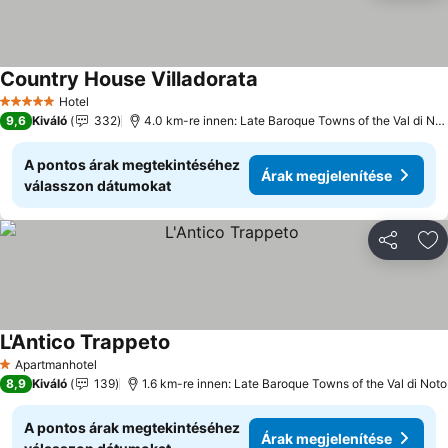
Country House Villadorata
Hotel
5 Kategória
9,6
Kiváló
332
4.0 km-re innen: Late Baroque Towns of the Val di Noto
A pontos árak megtekintéséhez
Árak megjelenítése
válasszon dátumokat
Megosztá
Ho
L'Antico Trappeto
Apartmanhotel
1 Kategória
8,9
Kiváló
139
1.6 km-re innen: Late Baroque Towns of the Val di Noto
A pontos árak megtekintéséhez
Árak megjelenítése