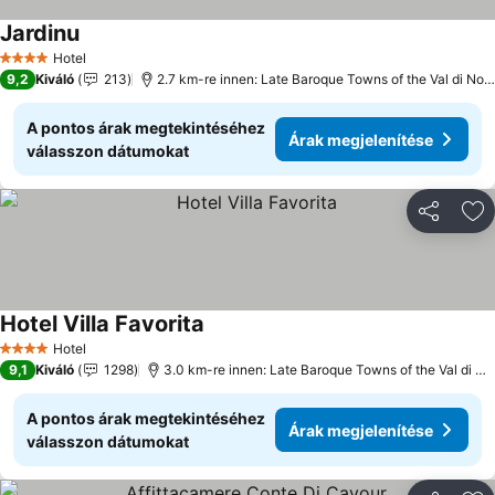
Jardinu
Hotel
4 Kategória
9,2
Kiváló
213
2.7 km-re innen: Late Baroque Towns of the Val di Noto
A pontos árak megtekintéséhez
Árak megjelenítése
válasszon dátumokat
Megosztá
Ho
Hotel Villa Favorita
Hotel
4 Kategória
9,1
Kiváló
1298
3.0 km-re innen: Late Baroque Towns of the Val di Noto
A pontos árak megtekintéséhez
Árak megjelenítése
válasszon dátumokat