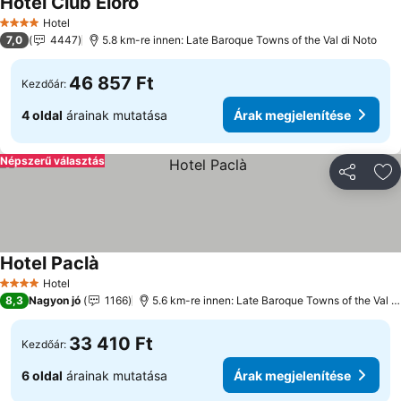
Hotel Club Eloro
Hotel
4 Kategória
7,0
4447
5.8 km-re innen: Late Baroque Towns of the Val di Noto
46 857 Ft
Kezdőár:
4 oldal
árainak mutatása
Árak megjelenítése
Népszerű választás
Megosztá
Ho
Hotel Paclà
Hotel
4 Kategória
8,3
Nagyon jó
1166
5.6 km-re innen: Late Baroque Towns of the Val di Noto
33 410 Ft
Kezdőár:
6 oldal
árainak mutatása
Árak megjelenítése