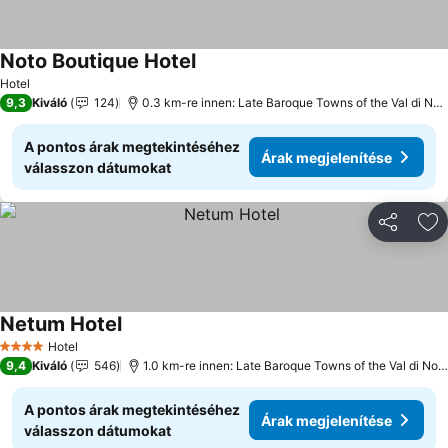
Noto Boutique Hotel
Hotel
9,3
Kiváló
124
0.3 km-re innen: Late Baroque Towns of the Val di Noto
A pontos árak megtekintéséhez
Árak megjelenítése
válasszon dátumokat
Megosztá
Ho
Netum Hotel
Hotel
4 Kategória
9,4
Kiváló
546
1.0 km-re innen: Late Baroque Towns of the Val di Noto
A pontos árak megtekintéséhez
Árak megjelenítése
válasszon dátumokat