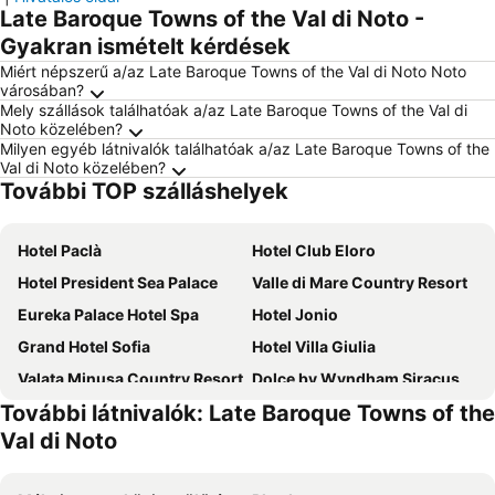
Late Baroque Towns of the Val di Noto -
Gyakran ismételt kérdések
Miért népszerű a/az Late Baroque Towns of the Val di Noto Noto
városában?
Mely szállások találhatóak a/az Late Baroque Towns of the Val di
Noto közelében?
Milyen egyéb látnivalók találhatóak a/az Late Baroque Towns of the
Val di Noto közelében?
További TOP szálláshelyek
Hotel Paclà
Hotel Club Eloro
Hotel President Sea Palace
Valle di Mare Country Resort
Eureka Palace Hotel Spa
Hotel Jonio
Grand Hotel Sofia
Hotel Villa Giulia
Valata Minusa Country Resort
Dolce by Wyndham Siracusa I Monasteri Golf & Spa
További látnivalók: Late Baroque Towns of the
Hotel Villamare
White Beach BeB
Val di Noto
Agriturismo Masseria sul Mare
Villa Principe di Belmonte
Hotel Bulla Regia
Hotiday Siracusa Floridia