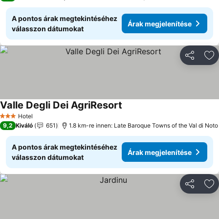
A pontos árak megtekintéséhez
Árak megjelenítése
válasszon dátumokat
Megosztá
Ho
Valle Degli Dei AgriResort
Hotel
3 Kategória
9,2
Kiváló
651
1.8 km-re innen: Late Baroque Towns of the Val di Noto
A pontos árak megtekintéséhez
Árak megjelenítése
válasszon dátumokat
Megosztá
Ho