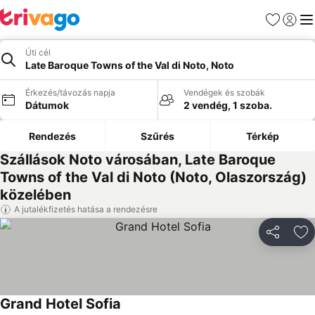
Kedvencek
Bejelen
Me
Úti cél
Late Baroque Towns of the Val di Noto, Noto
Érkezés/távozás napja
Vendégek és szobák
Dátumok
2 vendég, 1 szoba.
Rendezés
Szűrés
Térkép
Szállások Noto városában, Late Baroque
Towns of the Val di Noto (Noto, Olaszország)
közelében
A jutalékfizetés hatása a rendezésre
Megosztá
Ho
Grand Hotel Sofia