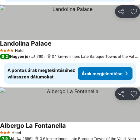
Megosztá
Ho
Landolina Palace
Hotel
4 Kategória
8,2
Nagyon jó
760
0.1 km-re innen: Late Baroque Towns of the Val di Noto
A pontos árak megtekintéséhez
Árak megjelenítése
válasszon dátumokat
Megosztá
Ho
Albergo La Fontanella
Hotel
3 Kategória
7,9
Jó
1556
0.6 km-re innen: Late Baroque Towns of the Val di Noto