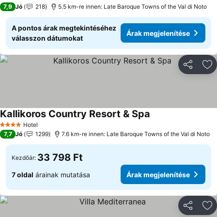
3 Kategória
7,9
Jó
218
5.5 km-re innen: Late Baroque Towns of the Val di Noto
A pontos árak megtekintéséhez
Árak megjelenítése
válasszon dátumokat
Megosztá
Ho
Kallikoros Country Resort & Spa
Hotel
4 Kategória
7,7
Jó
1299
7.6 km-re innen: Late Baroque Towns of the Val di Noto
33 798 Ft
Kezdőár:
7 oldal
árainak mutatása
Árak megjelenítése
Megosztá
Ho