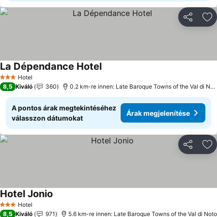
Megosztá
Ho
La Dépendance Hotel
Hotel
3 Kategória
8,5
Kiváló
360
0.2 km-re innen: Late Baroque Towns of the Val di Noto
A pontos árak megtekintéséhez
Árak megjelenítése
válasszon dátumokat
Megosztá
Ho
Hotel Jonio
Hotel
3 Kategória
8,5
Kiváló
971
5.6 km-re innen: Late Baroque Towns of the Val di Noto