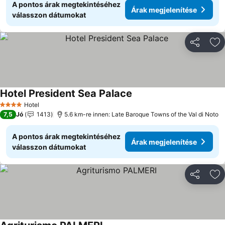
A pontos árak megtekintéséhez
Árak megjelenítése
válasszon dátumokat
Megosztá
Ho
Hotel President Sea Palace
Hotel
4 Kategória
7,5
Jó
1413
5.6 km-re innen: Late Baroque Towns of the Val di Noto
A pontos árak megtekintéséhez
Árak megjelenítése
válasszon dátumokat
Megosztá
Ho