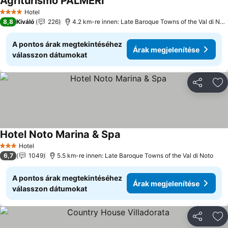
Agriturismo PALMERI
Hotel
4 Kategória
8,8
Kiváló
226
4.2 km-re innen: Late Baroque Towns of the Val di Noto
A pontos árak megtekintéséhez
Árak megjelenítése
válasszon dátumokat
Megosztá
Ho
Hotel Noto Marina & Spa
Hotel
3 Kategória
6,7
1049
5.5 km-re innen: Late Baroque Towns of the Val di Noto
A pontos árak megtekintéséhez
Árak megjelenítése
válasszon dátumokat
Megosztá
Ho