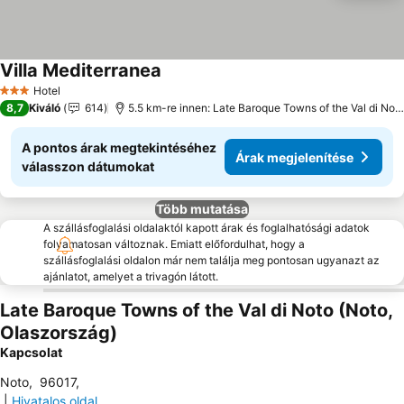
Villa Mediterranea
Hotel
3 Kategória
8,7
Kiváló
614
5.5 km-re innen: Late Baroque Towns of the Val di Noto
A pontos árak megtekintéséhez
Árak megjelenítése
válasszon dátumokat
Több mutatása
A szállásfoglalási oldalaktól kapott árak és foglalhatósági adatok
folyamatosan változnak. Emiatt előfordulhat, hogy a
szállásfoglalási oldalon már nem találja meg pontosan ugyanazt az
ajánlatot, amelyet a trivagón látott.
Late Baroque Towns of the Val di Noto (Noto,
Olaszország)
Kapcsolat
Noto
,
96017
,
|
Hivatalos oldal