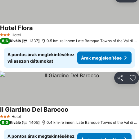
Hotel Flora
Hotel
3 Kategória
8,6
Kiváló
1337
0.5 km-re innen: Late Baroque Towns of the Val di Noto
A pontos árak megtekintéséhez
Árak megjelenítése
válasszon dátumokat
Megosztá
Ho
Il Giardino Del Barocco
Hotel
3 Kategória
9,0
Kiváló
1405
0.4 km-re innen: Late Baroque Towns of the Val di Noto
A pontos árak megtekintéséhez