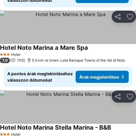
válasszon dátumokat
Megosztá
Ho
Hotel Noto Marina a Mare Spa
Hotel
3 Kategória
7,0
705
5.5 km-re innen: Late Baroque Towns of the Val di Noto
A pontos árak megtekintéséhez
Árak megjelenítése
válasszon dátumokat
Megosztá
Ho
Hotel Noto Marina Stella Marina - B&B
Hotel