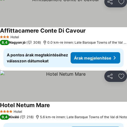
Megosztá
Ho
Affittacamere Conte Di Cavour
Hotel
3 Kategória
8,4
Nagyon jó
308
0.0 km-re innen: Late Baroque Towns of the Val di Noto
A pontos árak megtekintéséhez
Árak megjelenítése
válasszon dátumokat
Megosztá
Ho
Hotel Netum Mare
Hotel
4 Kategória
9,4
Kiváló
218
5.6 km-re innen: Late Baroque Towns of the Val di Noto