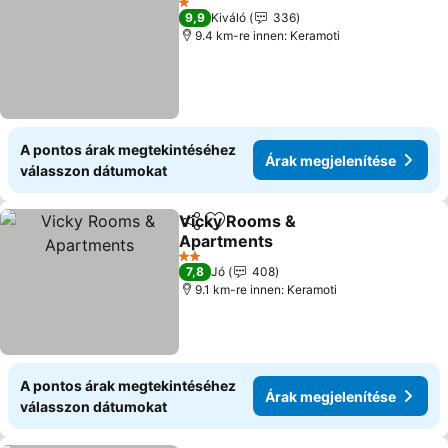
1 Kategória
9,9
Kiváló
336
9.4 km-re innen: Keramoti
A pontos árak megtekintéséhez
Árak megjelenítése
válasszon dátumokat
Vicky Rooms &
Megosztás
Hozzáadás a kedvencekhez
Apartments
2 Kategória
7,8
Jó
408
9.1 km-re innen: Keramoti
A pontos árak megtekintéséhez
Árak megjelenítése
válasszon dátumokat