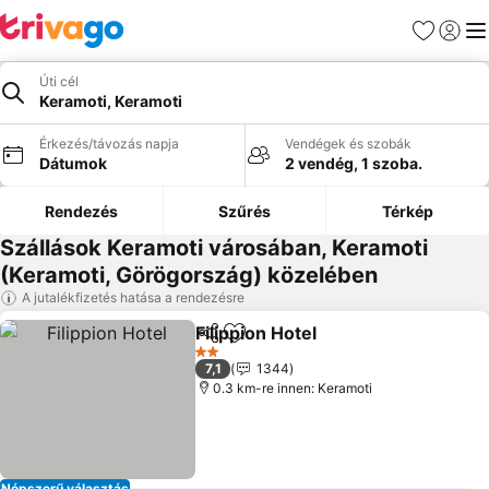
Kedvencek
Bejelen
Me
Úti cél
Keramoti, Keramoti
Érkezés/távozás napja
Vendégek és szobák
Dátumok
2 vendég, 1 szoba.
Rendezés
Szűrés
Térkép
Szállások Keramoti városában, Keramoti
(Keramoti, Görögország) közelében
A jutalékfizetés hatása a rendezésre
Filippion Hotel
Megosztás
Hozzáadás a kedvencekhez
2 Kategória
7,1
1344
0.3 km-re innen: Keramoti
Népszerű választás