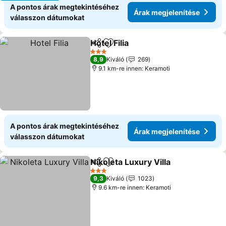
A pontos árak megtekintéséhez
Árak megjelenítése
válasszon dátumokat
Hotel Filia
Megosztás
Hozzáadás a kedvencekhez
3 Kategória
8,9
Kiváló
269
9.1 km-re innen: Keramoti
A pontos árak megtekintéséhez
Árak megjelenítése
válasszon dátumokat
Nikoleta Luxury Villa
Megosztás
Hozzáadás a kedvencekhez
3 Kategória
9,3
Kiváló
1023
9.6 km-re innen: Keramoti