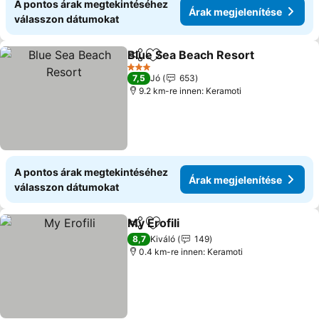
A pontos árak megtekintéséhez
Árak megjelenítése
válasszon dátumokat
Blue Sea Beach Resort
Megosztás
Hozzáadás a kedvencekhez
3 Kategória
7,5
Jó
653
9.2 km-re innen: Keramoti
A pontos árak megtekintéséhez
Árak megjelenítése
válasszon dátumokat
My Erofili
Megosztás
Hozzáadás a kedvencekhez
8,7
Kiváló
149
0.4 km-re innen: Keramoti