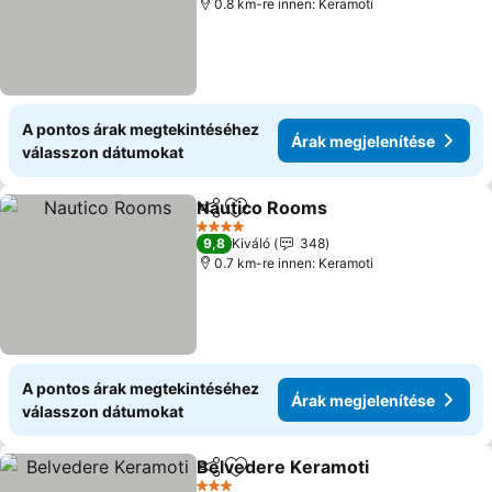
0.8 km-re innen: Keramoti
A pontos árak megtekintéséhez
Árak megjelenítése
válasszon dátumokat
Nautico Rooms
Megosztás
Hozzáadás a kedvencekhez
4 Kategória
9,8
Kiváló
348
0.7 km-re innen: Keramoti
A pontos árak megtekintéséhez
Árak megjelenítése
válasszon dátumokat
Belvedere Κeramoti
Megosztás
Hozzáadás a kedvencekhez