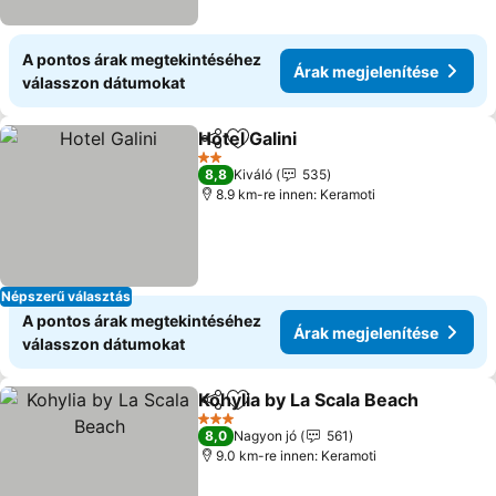
A pontos árak megtekintéséhez
Árak megjelenítése
válasszon dátumokat
Hotel Galini
Megosztás
Hozzáadás a kedvencekhez
2 Kategória
8,8
Kiváló
535
8.9 km-re innen: Keramoti
Népszerű választás
A pontos árak megtekintéséhez
Árak megjelenítése
válasszon dátumokat
Kohylia by La Scala Beach
Megosztás
Hozzáadás a kedvencekhez
3 Kategória
8,0
Nagyon jó
561
9.0 km-re innen: Keramoti