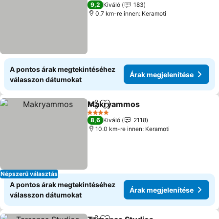
3 Kategória
9,2
Kiváló
183
0.7 km-re innen: Keramoti
A pontos árak megtekintéséhez
Árak megjelenítése
válasszon dátumokat
Makryammos
Megosztás
Hozzáadás a kedvencekhez
4 Kategória
8,6
Kiváló
2118
10.0 km-re innen: Keramoti
Népszerű választás
A pontos árak megtekintéséhez
Árak megjelenítése
válasszon dátumokat