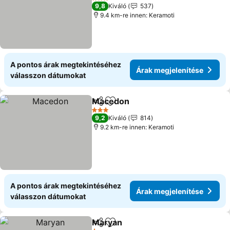
3 Kategória
9,8
Kiváló
537
9.4 km-re innen: Keramoti
A pontos árak megtekintéséhez
Árak megjelenítése
válasszon dátumokat
Macedon
Megosztás
Hozzáadás a kedvencekhez
3 Kategória
9,2
Kiváló
814
9.2 km-re innen: Keramoti
A pontos árak megtekintéséhez
Árak megjelenítése
válasszon dátumokat
Maryan
Megosztás
Hozzáadás a kedvencekhez