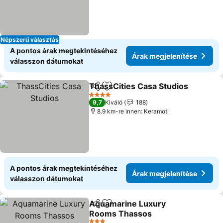
Népszerű választás
A pontos árak megtekintéséhez
Árak megjelenítése
válasszon dátumokat
ThassCities Casa Studios
Megosztás
Hozzáadás a kedvencekhez
4 Kategória
9,7
Kiváló
188
8.9 km-re innen: Keramoti
A pontos árak megtekintéséhez
Árak megjelenítése
válasszon dátumokat
Aquamarine Luxury
Megosztás
Hozzáadás a kedvencekhez
Rooms Thassos