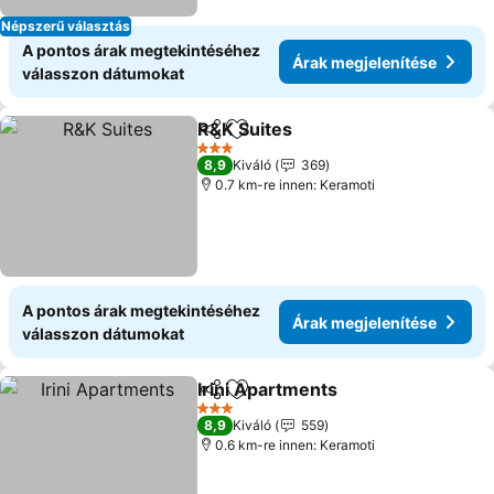
Népszerű választás
A pontos árak megtekintéséhez
Árak megjelenítése
válasszon dátumokat
R&K Suites
Megosztás
Hozzáadás a kedvencekhez
3 Kategória
8,9
Kiváló
369
0.7 km-re innen: Keramoti
A pontos árak megtekintéséhez
Árak megjelenítése
válasszon dátumokat
Irini Apartments
Megosztás
Hozzáadás a kedvencekhez
3 Kategória
8,9
Kiváló
559
0.6 km-re innen: Keramoti