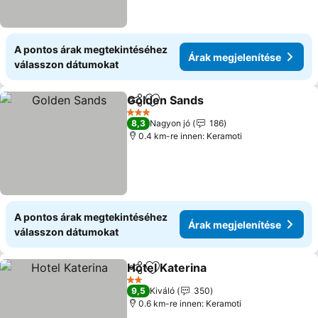
A pontos árak megtekintéséhez
Árak megjelenítése
válasszon dátumokat
Golden Sands
Megosztás
Hozzáadás a kedvencekhez
3 Kategória
8,3
Nagyon jó
186
0.4 km-re innen: Keramoti
A pontos árak megtekintéséhez
Árak megjelenítése
válasszon dátumokat
Hotel Katerina
Megosztás
Hozzáadás a kedvencekhez
2 Kategória
9,5
Kiváló
350
0.6 km-re innen: Keramoti