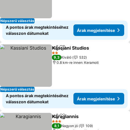
Népszerű választás
A pontos árak megtekintéséhez
Árak megjelenítése
válasszon dátumokat
Kassiani Studios
Megosztás
Hozzáadás a kedvencekhez
2 Kategória
9,3
Kiváló
532
0.8 km-re innen: Keramoti
Népszerű választás
A pontos árak megtekintéséhez
Árak megjelenítése
válasszon dátumokat
Karagiannis
Megosztás
Hozzáadás a kedvencekhez
3 Kategória
8,1
Nagyon jó
109