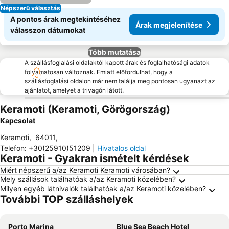
Népszerű választás
A pontos árak megtekintéséhez
Árak megjelenítése
válasszon dátumokat
Több mutatása
A szállásfoglalási oldalaktól kapott árak és foglalhatósági adatok
folyamatosan változnak. Emiatt előfordulhat, hogy a
szállásfoglalási oldalon már nem találja meg pontosan ugyanazt az
ajánlatot, amelyet a trivagón látott.
Keramoti (Keramoti, Görögország)
Kapcsolat
Keramoti
,
64011
,
Telefon
:
+30(25910)51209
|
Hivatalos oldal
Keramoti - Gyakran ismételt kérdések
Miért népszerű a/az Keramoti Keramoti városában?
Mely szállások találhatóak a/az Keramoti közelében?
Milyen egyéb látnivalók találhatóak a/az Keramoti közelében?
További TOP szálláshelyek
Porto Marina
Blue Sea Beach Hotel