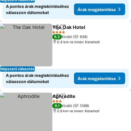
A pontos árak megtekintéséhez
Árak megjelenítése
válasszon dátumokat
The Oak Hotel
Megosztás
Hozzáadás a kedvencekhez
4 Kategória
9,2
Kiváló
838
0.4 km-re innen: Keramoti
Népszerű választás
A pontos árak megtekintéséhez
Árak megjelenítése
válasszon dátumokat
Aphrodite
Megosztás
Hozzáadás a kedvencekhez
3 Kategória
9,1
Kiváló
1088
0.8 km-re innen: Keramoti