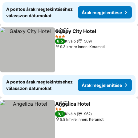
A pontos árak megtekintéséhez
Árak megjelenítése
válasszon dátumokat
Galaxy City Hotel
Megosztás
Hozzáadás a kedvencekhez
3 Kategória
8,5
Kiváló
569
9.3 km-re innen: Keramoti
A pontos árak megtekintéséhez
Árak megjelenítése
válasszon dátumokat
Angelica Hotel
Megosztás
Hozzáadás a kedvencekhez
2 Kategória
9,1
Kiváló
962
8.8 km-re innen: Keramoti