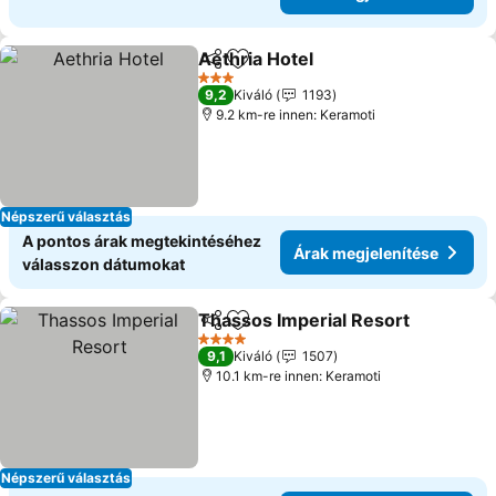
Aethria Hotel
Megosztás
Hozzáadás a kedvencekhez
3 Kategória
9,2
Kiváló
1193
9.2 km-re innen: Keramoti
Népszerű választás
A pontos árak megtekintéséhez
Árak megjelenítése
válasszon dátumokat
Thassos Imperial Resort
Megosztás
Hozzáadás a kedvencekhez
4 Kategória
9,1
Kiváló
1507
10.1 km-re innen: Keramoti
Népszerű választás