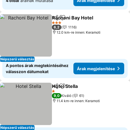
4 oldal
árainak mutatása
Árak megjelenítése
Rachoni Bay Hotel
Megosztás
Hozzáadás a kedvencekhez
3 Kategória
6,2
1116
12.0 km-re innen: Keramoti
Népszerű választás
A pontos árak megtekintéséhez
Árak megjelenítése
válasszon dátumokat
Hotel Stella
Megosztás
Hozzáadás a kedvencekhez
1 Kategória
9,0
Kiváló
61
11.4 km-re innen: Keramoti
Népszerű választás