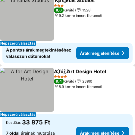
Tarsanas Studios
Megosztás
Hozzáadás a kedvencekhez
3 Kategória
8,6
Kiváló
1528
9.2 km-re innen: Keramoti
Népszerű választás
A pontos árak megtekintéséhez
Árak megjelenítése
válasszon dátumokat
A for Art Design Hotel
Megosztás
Hozzáadás a kedvencekhez
4 Kategória
9,4
Kiváló
2399
8.9 km-re innen: Keramoti
Népszerű választás
33 875 Ft
Kezdőár:
7 oldal
árainak mutatása
Árak megjelenítése