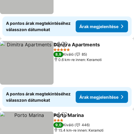
A pontos árak megtekintéséhez
Árak megjelenítése
válasszon dátumokat
Dimitra Apartments
Megosztás
Hozzáadás a kedvencekhez
5 Kategória
8,9
Kiváló
85
0.6 km-re innen: Keramoti
A pontos árak megtekintéséhez
Árak megjelenítése
válasszon dátumokat
Porto Marina
Megosztás
Hozzáadás a kedvencekhez
3 Kategória
9,0
Kiváló
446
15.4 km-re innen: Keramoti