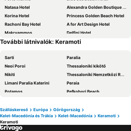
Natasa Hotel
Alexandra Golden Boutique Hotel - Adults Only
Korina Hotel
Princess Golden Beach Hotel
Rachoni Bay Hotel
A for Art Design Hotel
Makryammos
Delfini Hotel
További látnivalók: Keramoti
Ocean Beach Hotel
Hotel Stella
Hotel Elvetia
Blue Sky Apartments
Sarti
Paralia
Macedon
Vlachogiannis Hotel
Neoi Poroi
Thessaloniki kikötő
Aethria Hotel
Kamelia & Semeli Hotel
Nikiti
Thessaloniki Nemzetközi Repülőtér Macedonia
Nefeli Fresh Hotel by Del Mare
Hotel Galini
Limani Paralia Katerini
Peraia
Nikoleta Luxury Villa
Hotel Pegasus-Adult Friendly
Potamos
Pefkohori Beach
Thassos Imperial Resort
Blue Sea Beach Resort
Olympiaki Akti
Neos Marmaras
Asteras Kalives
Villa Giotis
Afytos Beach
Nea Skioni
Hotel Chrissafis
Mare Monte Small Boutique Hotel
Szálláskereső
Európa
Görögország
Kelet-Macedónia és Trákia
Kelet-Macedónia
Keramoti
Golden Beach
Nea Plagia
Laios Hotel (Adults Only)
Hotel Holiday
Keramoti
Agia Triada
Polychrono beach
Hotel Filia
Hotel Lido Thassos