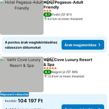
Hotel Pegasus-Adult
Megosztás
Hozzáadás a kedvencekhez
Friendly
3 Kategória
8,7
Kiváló
811
9.0 km-re innen: Keramoti
A pontos árak megtekintéséhez
Árak megjelenítése
válasszon dátumokat
Vathi Cove Luxury Resort
Megosztás
Hozzáadás a kedvencekhez
& Spa
5 Kategória
8,3
Nagyon jó
695
13.9 km-re innen: Keramoti
Népszerű választás
104 197 Ft
Kezdőár: