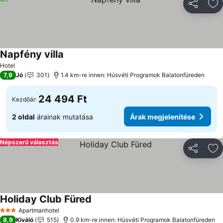
Megosztá
Ho
Napfény villa
Árak megjelenítése
Hotel
7,9
Jó
301
1.4 km-re innen: Húsvéti Programok Balatonfüreden
24 494 Ft
Kezdőár:
2 oldal
árainak mutatása
Árak megjelenítése
Népszerű választás
Megosztá
Ho
Holiday Club Füred
Árak megjelenítése
Apartmanhotel
3 Kategória
8,9
Kiváló
515
0.9 km-re innen: Húsvéti Programok Balatonfüreden