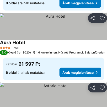
8 oldal
árainak mutatása
Árak megjelenítése
Megosztá
Ho
Aura Hotel
Árak megjelenítése
Hotel
4 Kategória
9,0
Kiváló
3020
1.6 km-re innen: Húsvéti Programok Balatonfüreden
61 597 Ft
Kezdőár:
6 oldal
árainak mutatása
Árak megjelenítése
Megosztá
Ho