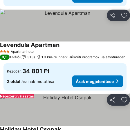
Megosztá
Ho
Levendula Apartman
Árak megjelenítése
Apartmanhotel
3 Kategória
9,5
Kiváló
313
1.0 km-re innen: Húsvéti Programok Balatonfüreden
34 801 Ft
Kezdőár:
2 oldal
árainak mutatása
Árak megjelenítése
Népszerű választás
Megosztá
Ho
Holiday Hotel Csopak