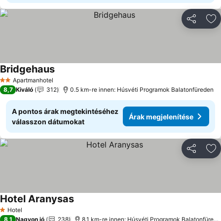
Megosztá
Ho
Bridgehaus
Árak megjelenítése
Apartmanhotel
2 Kategória
8,7
Kiváló
312
0.5 km-re innen: Húsvéti Programok Balatonfüreden
A pontos árak megtekintéséhez
Árak megjelenítése
válasszon dátumokat
Megosztá
Ho
Hotel Aranysas
Árak megjelenítése
Hotel
1 Kategória
8,1
Nagyon jó
238
8.1 km-re innen: Húsvéti Programok Balatonfüred