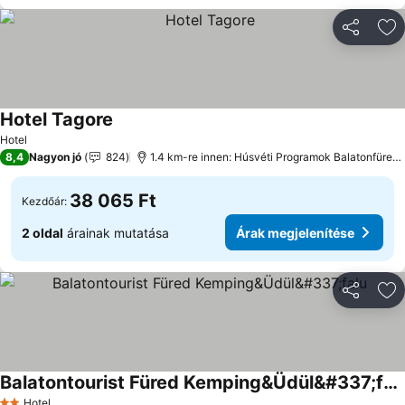
Megosztá
Ho
Hotel Tagore
Árak megjelenítése
Hotel
8,4
Nagyon jó
824
1.4 km-re innen: Húsvéti Programok Balatonfüred
38 065 Ft
Kezdőár:
2 oldal
árainak mutatása
Árak megjelenítése
Megosztá
Ho
Balatontourist Füred Kemping&Üdül&#337;falu
Árak megjelenítése
Hotel