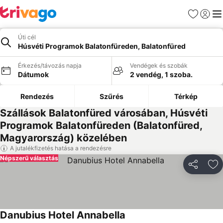
Kedvencek
Bejelen
Me
Úti cél
Húsvéti Programok Balatonfüreden, Balatonfüred
Érkezés/távozás napja
Vendégek és szobák
Dátumok
2 vendég, 1 szoba.
Rendezés
Szűrés
Térkép
Szállások Balatonfüred városában, Húsvéti
Programok Balatonfüreden (Balatonfüred,
Magyarország) közelében
A jutalékfizetés hatása a rendezésre
Népszerű választás
Megosztá
Ho
Danubius Hotel Annabella
Árak megjelenítése