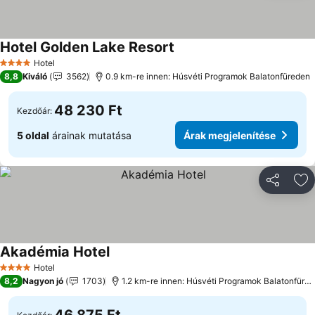
Hotel Golden Lake Resort
Árak megjelenítése
Hotel
4 Kategória
8,8
Kiváló
3562
0.9 km-re innen: Húsvéti Programok Balatonfüreden
48 230 Ft
Kezdőár:
5 oldal
árainak mutatása
Árak megjelenítése
Megosztá
Ho
Akadémia Hotel
Árak megjelenítése
Hotel
4 Kategória
8,2
Nagyon jó
1703
1.2 km-re innen: Húsvéti Programok Balatonfüre