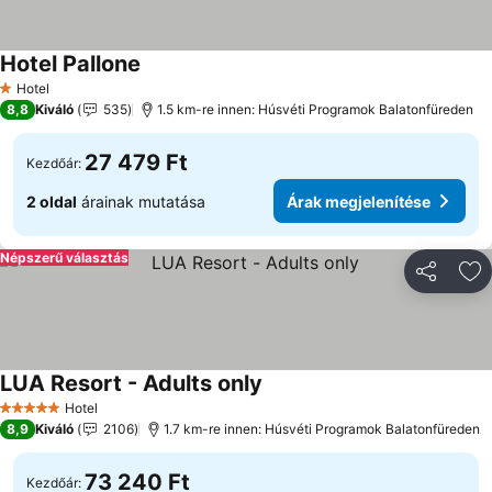
Hotel Pallone
Árak megjelenítése
Hotel
1 Kategória
8,8
Kiváló
535
1.5 km-re innen: Húsvéti Programok Balatonfüreden
27 479 Ft
Kezdőár:
2 oldal
árainak mutatása
Árak megjelenítése
Népszerű választás
Megosztá
Ho
LUA Resort - Adults only
Árak megjelenítése
Hotel
5 Kategória
8,9
Kiváló
2106
1.7 km-re innen: Húsvéti Programok Balatonfüreden
73 240 Ft
Kezdőár: