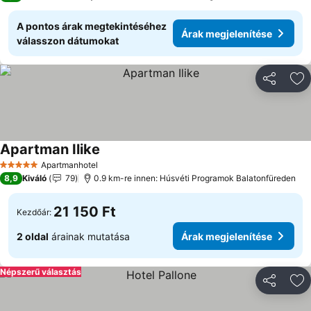
A pontos árak megtekintéséhez
Árak megjelenítése
válasszon dátumokat
Megosztá
Ho
Apartman Ilike
Árak megjelenítése
Apartmanhotel
5 Kategória
8,9
Kiváló
79
0.9 km-re innen: Húsvéti Programok Balatonfüreden
21 150 Ft
Kezdőár:
2 oldal
árainak mutatása
Árak megjelenítése
Népszerű választás
Megosztá
Ho