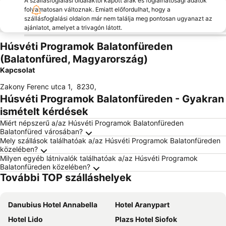
A szállásfoglalási oldalaktól kapott árak és foglalhatósági adatok
folyamatosan változnak. Emiatt előfordulhat, hogy a
szállásfoglalási oldalon már nem találja meg pontosan ugyanazt az
ajánlatot, amelyet a trivagón látott.
Húsvéti Programok Balatonfüreden
(Balatonfüred, Magyarország)
Kapcsolat
Zakony Ferenc utca 1
,
8230
,
Húsvéti Programok Balatonfüreden - Gyakran
ismételt kérdések
Miért népszerű a/az Húsvéti Programok Balatonfüreden
Balatonfüred városában?
Mely szállások találhatóak a/az Húsvéti Programok Balatonfüreden
közelében?
Milyen egyéb látnivalók találhatóak a/az Húsvéti Programok
Balatonfüreden közelében?
További TOP szálláshelyek
Danubius Hotel Annabella
Hotel Aranypart
Hotel Lido
Plazs Hotel Siofok