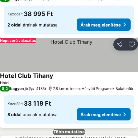
38 995 Ft
Kezdőár:
2 oldal
árainak mutatása
Árak megjelenítése
Népszerű választás
Megosztá
Ho
Hotel Club Tihany
Árak megjelenítése
Hotel
8,2
Nagyon jó
4186
7.8 km-re innen: Húsvéti Programok Balatonfüre
33 119 Ft
Kezdőár:
8 oldal
árainak mutatása
Árak megjelenítése
Több mutatása