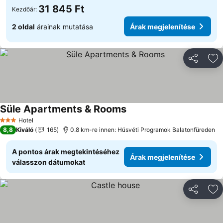
31 845 Ft
Kezdőár:
2 oldal
árainak mutatása
Árak megjelenítése
Megosztá
Ho
Süle Apartments & Rooms
Árak megjelenítése
Hotel
3 Kategória
8,8
Kiváló
165
0.8 km-re innen: Húsvéti Programok Balatonfüreden
A pontos árak megtekintéséhez
Árak megjelenítése
válasszon dátumokat
Megosztá
Ho