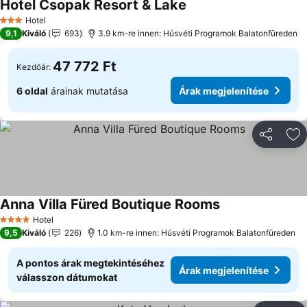
Hotel Csopak Resort & Lake
Árak megjelenítése
Hotel
3 Kategória
9,1
Kiváló
693
3.9 km-re innen: Húsvéti Programok Balatonfüreden
47 772 Ft
Kezdőár:
6 oldal
árainak mutatása
Árak megjelenítése
Megosztá
Ho
Anna Villa Füred Boutique Rooms
Árak megjeleníté
Hotel
4 Kategória
9,5
Kiváló
226
1.0 km-re innen: Húsvéti Programok Balatonfüreden
A pontos árak megtekintéséhez
Árak megjelenítése
válasszon dátumokat