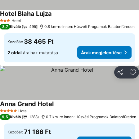
Hotel Blaha Lujza
Árak megjelenítése
Hotel
3 Kategória
8,7
Kiváló
495
0.8 km-re innen: Húsvéti Programok Balatonfüreden
38 465 Ft
Kezdőár:
2 oldal
árainak mutatása
Árak megjelenítése
Megosztá
Ho
Anna Grand Hotel
Árak megjelenítése
Hotel
5 Kategória
9,5
Kiváló
1288
0.7 km-re innen: Húsvéti Programok Balatonfüreden
71 166 Ft
Kezdőár: