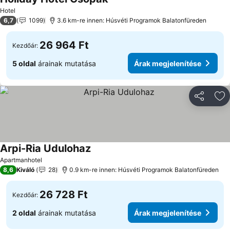
Árak megjelenítése
Hotel
6,7
1099
3.6 km-re innen: Húsvéti Programok Balatonfüreden
26 964 Ft
Kezdőár:
5 oldal
árainak mutatása
Árak megjelenítése
Megosztá
Ho
Arpi-Ria Udulohaz
Árak megjelenítése
Apartmanhotel
8,6
Kiváló
28
0.9 km-re innen: Húsvéti Programok Balatonfüreden
26 728 Ft
Kezdőár:
2 oldal
árainak mutatása
Árak megjelenítése