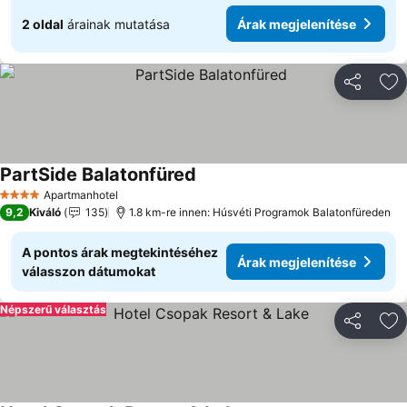
2 oldal
árainak mutatása
Árak megjelenítése
Megosztá
Ho
PartSide Balatonfüred
Árak megjelenítése
Apartmanhotel
4 Kategória
9,2
Kiváló
135
1.8 km-re innen: Húsvéti Programok Balatonfüreden
A pontos árak megtekintéséhez
Árak megjelenítése
válasszon dátumokat
Népszerű választás
Megosztá
Ho