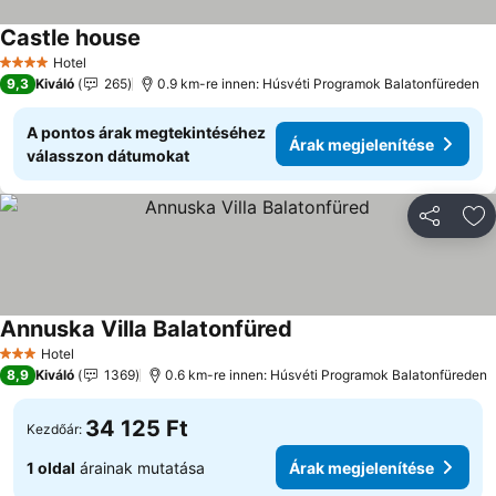
Castle house
Árak megjelenítése
Hotel
4 Kategória
9,3
Kiváló
265
0.9 km-re innen: Húsvéti Programok Balatonfüreden
A pontos árak megtekintéséhez
Árak megjelenítése
válasszon dátumokat
Megosztá
Ho
Annuska Villa Balatonfüred
Árak megjelenítése
Hotel
3 Kategória
8,9
Kiváló
1369
0.6 km-re innen: Húsvéti Programok Balatonfüreden
34 125 Ft
Kezdőár:
1 oldal
árainak mutatása
Árak megjelenítése