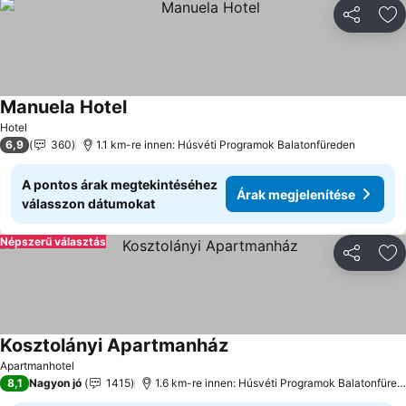
Megosztá
Ho
Manuela Hotel
Árak megjelenítése
Hotel
6,9
360
1.1 km-re innen: Húsvéti Programok Balatonfüreden
A pontos árak megtekintéséhez
Árak megjelenítése
válasszon dátumokat
Népszerű választás
Megosztá
Ho
Kosztolányi Apartmanház
Árak megjelenítése
Apartmanhotel
8,1
Nagyon jó
1415
1.6 km-re innen: Húsvéti Programok Balatonfüred