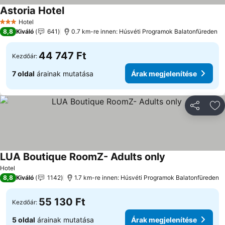
Astoria Hotel
Árak megjelenítése
Hotel
3 Kategória
8,8
Kiváló
641
0.7 km-re innen: Húsvéti Programok Balatonfüreden
44 747 Ft
Kezdőár:
7 oldal
árainak mutatása
Árak megjelenítése
Megosztá
Ho
LUA Boutique RoomZ- Adults only
Árak megjelenít
Hotel
8,8
Kiváló
1142
1.7 km-re innen: Húsvéti Programok Balatonfüreden
55 130 Ft
Kezdőár:
5 oldal
árainak mutatása
Árak megjelenítése