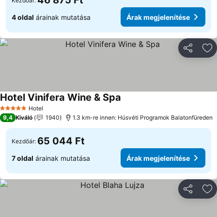
46 875 Ft
Kezdőár:
4 oldal
árainak mutatása
Árak megjelenítése
Megosztá
Ho
Hotel Vinifera Wine & Spa
Árak megjelenítése
Hotel
5 Kategória
9,4
Kiváló
1940
1.3 km-re innen: Húsvéti Programok Balatonfüreden
65 044 Ft
Kezdőár:
7 oldal
árainak mutatása
Árak megjelenítése
Megosztá
Ho