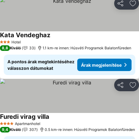
Megosztá
Ho
Kata Vendeghaz
Árak megjelenítése
Hotel
3 Kategória
8,8
Kiváló
33
1.1 km-re innen: Húsvéti Programok Balatonfüreden
A pontos árak megtekintéséhez
Árak megjelenítése
válasszon dátumokat
Megosztá
Ho
Furedi virag villa
Árak megjelenítése
Apartmanhotel
4 Kategória
9,4
Kiváló
307
0.5 km-re innen: Húsvéti Programok Balatonfüreden