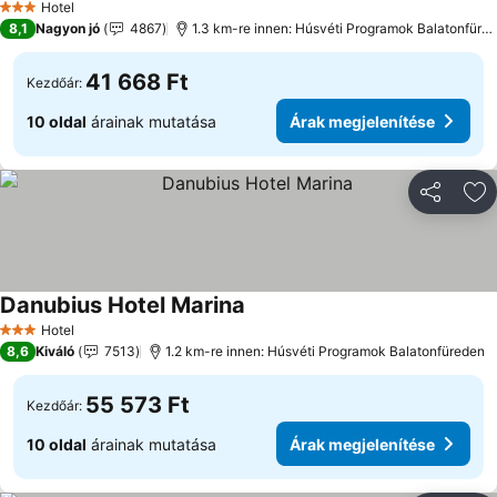
Hotel
3 Kategória
8,1
Nagyon jó
4867
1.3 km-re innen: Húsvéti Programok Balatonfüre
41 668 Ft
Kezdőár:
10 oldal
árainak mutatása
Árak megjelenítése
Megosztá
Ho
Danubius Hotel Marina
Árak megjelenítése
Hotel
3 Kategória
8,6
Kiváló
7513
1.2 km-re innen: Húsvéti Programok Balatonfüreden
55 573 Ft
Kezdőár:
10 oldal
árainak mutatása
Árak megjelenítése