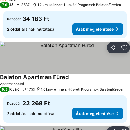
2 Kategória
7,6
Jó
3587
1.2 km-re innen: Húsvéti Programok Balatonfüreden
34 183 Ft
Kezdőár:
2 oldal
árainak mutatása
Árak megjelenítése
Megosztá
Ho
Balaton Apartman Füred
Árak megjelenítése
Apartmanhotel
9,3
Kiváló
175
1.6 km-re innen: Húsvéti Programok Balatonfüreden
22 268 Ft
Kezdőár:
2 oldal
árainak mutatása
Árak megjelenítése