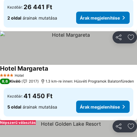
26 441 Ft
Kezdőár:
2 oldal
árainak mutatása
Árak megjelenítése
Megosztá
Ho
Hotel Margareta
Árak megjelenítése
Hotel
4 Kategória
8,6
Kiváló
2017
1.3 km-re innen: Húsvéti Programok Balatonfüreden
41 450 Ft
Kezdőár:
5 oldal
árainak mutatása
Árak megjelenítése
Népszerű választás
Megosztá
Ho