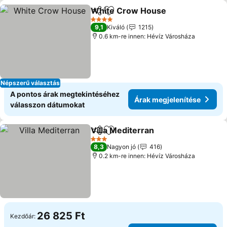
White Crow House
Megosztás
Hozzáadás a kedvencekhez
4 Kategória
9,1
Kiváló
1215
0.6 km-re innen: Hévíz Városháza
Népszerű választás
A pontos árak megtekintéséhez
Árak megjelenítése
válasszon dátumokat
Villa Mediterran
Megosztás
Hozzáadás a kedvencekhez
3 Kategória
8,3
Nagyon jó
416
0.2 km-re innen: Hévíz Városháza
26 825 Ft
Kezdőár: