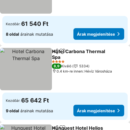
61 540 Ft
Kezdőár:
8 oldal
árainak mutatása
Árak megjelenítése
Hotel Carbona Thermal
Megosztás
Hozzáadás a kedvencekhez
Spa
4 Kategória
8,9
Kiváló
5334
0.4 km-re innen: Hévíz Városháza
65 642 Ft
Kezdőár:
9 oldal
árainak mutatása
Árak megjelenítése
Hunguest Hotel Helios