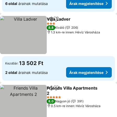
6 oldal
árainak mutatása
Árak megjelenítése
Villa Ladver
Megosztás
Hozzáadás a kedvencekhez
3 Kategória
8,8
Kiváló
206
1.3 km-re innen: Hévíz Városháza
13 502 Ft
Kezdőár:
2 oldal
árainak mutatása
Árak megjelenítése
Friends Villa Apartments
Megosztás
Hozzáadás a kedvencekhez
2
5 Kategória
8,0
Nagyon jó
391
0.5 km-re innen: Hévíz Városháza