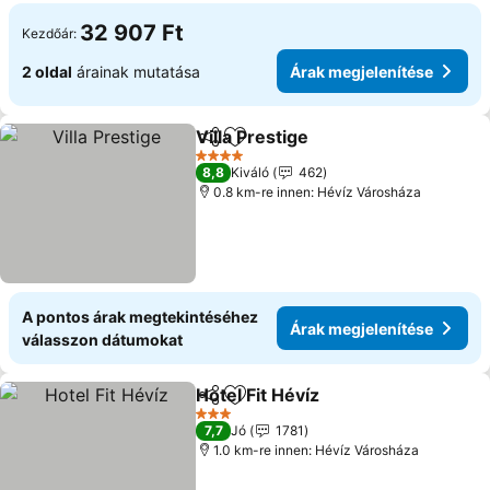
32 907 Ft
Kezdőár:
2 oldal
árainak mutatása
Árak megjelenítése
Villa Prestige
Megosztás
Hozzáadás a kedvencekhez
4 Kategória
8,8
Kiváló
462
0.8 km-re innen: Hévíz Városháza
A pontos árak megtekintéséhez
Árak megjelenítése
válasszon dátumokat
Hotel Fit Hévíz
Megosztás
Hozzáadás a kedvencekhez
3 Kategória
7,7
Jó
1781
1.0 km-re innen: Hévíz Városháza