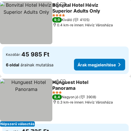
Bonvital Hotel Hévíz
Megosztás
Hozzáadás a kedvencekhez
Superior Adults Only
4 Kategória
9,0
Kiváló
4105
0.4 km-re innen: Hévíz Városháza
45 985 Ft
Kezdőár:
6 oldal
árainak mutatása
Árak megjelenítése
Hunguest Hotel
Megosztás
Hozzáadás a kedvencekhez
Panorama
3 Kategória
8,4
Nagyon jó
3908
0.3 km-re innen: Hévíz Városháza
Népszerű választás