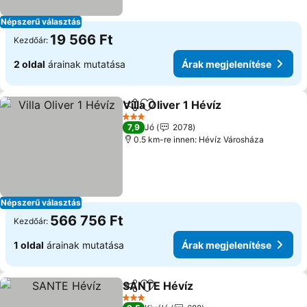
Népszerű választás
19 566 Ft
Kezdőár:
2 oldal
árainak mutatása
Árak megjelenítése
Villa Oliver 1 Hévíz
Megosztás
Hozzáadás a kedvencekhez
3 Kategória
7,9
Jó
2078
0.5 km-re innen: Hévíz Városháza
Népszerű választás
566 756 Ft
Kezdőár:
1 oldal
árainak mutatása
Árak megjelenítése
SANTE Hévíz
Megosztás
Hozzáadás a kedvencekhez
3 Kategória