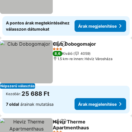
A pontos árak megtekintéséhez
Árak megjelenítése
válasszon dátumokat
Club Dobogomajor
Megosztás
Hozzáadás a kedvencekhez
3 Kategória
8,6
Kiváló
4059
1.5 km-re innen: Hévíz Városháza
Népszerű választás
25 688 Ft
Kezdőár:
7 oldal
árainak mutatása
Árak megjelenítése
Heviz Therme
Megosztás
Hozzáadás a kedvencekhez
Apartmenthaus