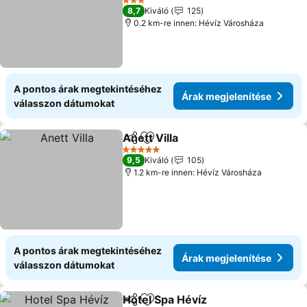
3 Kategória
8,7
Kiváló
125
0.2 km-re innen: Hévíz Városháza
A pontos árak megtekintéséhez
Árak megjelenítése
válasszon dátumokat
Anett Villa
Megosztás
Hozzáadás a kedvencekhez
5 Kategória
9,5
Kiváló
105
1.2 km-re innen: Hévíz Városháza
A pontos árak megtekintéséhez
Árak megjelenítése
válasszon dátumokat
Hotel Spa Hévíz
Megosztás
Hozzáadás a kedvencekhez