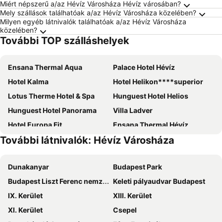
Miért népszerű a/az Hévíz Városháza Hévíz városában?
Mely szállások találhatóak a/az Hévíz Városháza közelében?
Milyen egyéb látnivalók találhatóak a/az Hévíz Városháza
közelében?
További TOP szálláshelyek
Ensana Thermal Aqua
Palace Hotel Hévíz
Hotel Kalma
Hotel Helikon****superior
Lotus Therme Hotel & Spa
Hunguest Hotel Helios
Hunguest Hotel Panorama
Villa Ladver
Hotel Europa Fit
Ensana Thermal Hévíz
További látnivalók: Hévíz Városháza
Majerik Hotel
Bonvital Hotel Hévíz Superior Adults Only
Arina Villa
Sirius Hotel
Dunakanyar
Budapest Park
Abbázia Club Hotel Kék
Hotel Fit Hévíz
Budapest Liszt Ferenc nemzetközi repülőtér
Keleti pályaudvar Budapest
Kehida Termál Resort & Spa
Arkánum Hotel
IX. Kerület
XIII. Kerület
Hotel Carbona Thermal Spa
Batthyány Kastélyszálló
XI. Kerület
Csepel
Holiday Club Apartman Hotel
Amira Boutique Hotel Hévíz Wellness & Spa