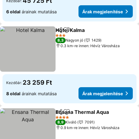
45 725 Ft
Kezdőár:
6 oldal
árainak mutatása
Árak megjelenítése
Hotel Kalma
Megosztás
Hozzáadás a kedvencekhez
3 Kategória
8,3
Nagyon jó
1429
0.3 km-re innen: Hévíz Városháza
23 259 Ft
Kezdőár:
8 oldal
árainak mutatása
Árak megjelenítése
Ensana Thermal Aqua
Megosztás
Hozzáadás a kedvencekhez
4 Kategória
8,9
Kiváló
7091
0.9 km-re innen: Hévíz Városháza