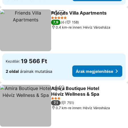
Friends Villa Apartments
Megosztás
Hozzáadás a kedvencekhez
5 Kategória
7,9
Jó
158
0.4 km-re innen: Hévíz Városháza
19 566 Ft
Kezdőár:
2 oldal
árainak mutatása
Árak megjelenítése
Amira Boutique Hotel
Megosztás
Hozzáadás a kedvencekhez
Hévíz Wellness & Spa
3 Kategória
7,1
751
0.7 km-re innen: Hévíz Városháza