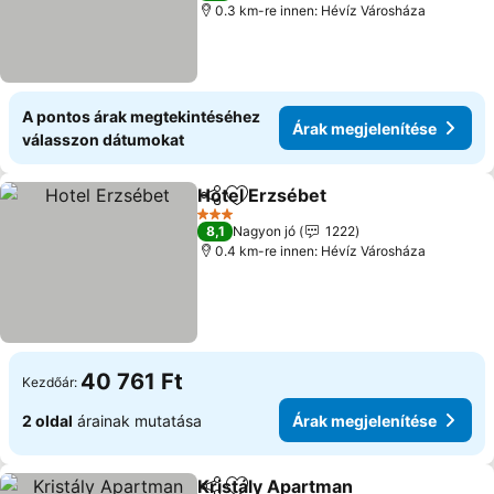
0.3 km-re innen: Hévíz Városháza
A pontos árak megtekintéséhez
Árak megjelenítése
válasszon dátumokat
Hotel Erzsébet
Megosztás
Hozzáadás a kedvencekhez
3 Kategória
8,1
Nagyon jó
1222
0.4 km-re innen: Hévíz Városháza
40 761 Ft
Kezdőár:
2 oldal
árainak mutatása
Árak megjelenítése
Kristály Apartman