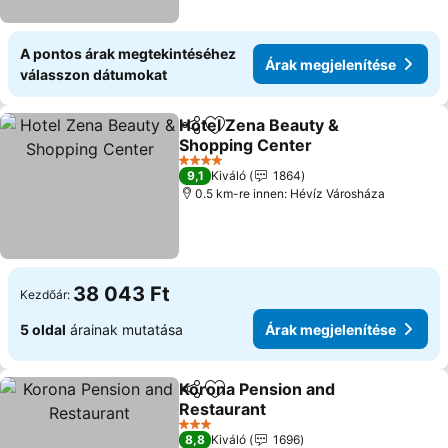
A pontos árak megtekintéséhez
Árak megjelenítése
válasszon dátumokat
Hotel Zena Beauty &
Megosztás
Hozzáadás a kedvencekhez
Shopping Center
4 Kategória
9,1
Kiváló
1864
0.5 km-re innen: Hévíz Városháza
38 043 Ft
Kezdőár:
5 oldal
árainak mutatása
Árak megjelenítése
Korona Pension and
Megosztás
Hozzáadás a kedvencekhez
Restaurant
3 Kategória
8,8
Kiváló
1696