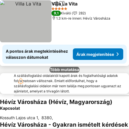
Villa La Vita
Megosztás
Hozzáadás a kedvencekhez
5 Kategória
9,1
Kiváló
282
1.3 km-re innen: Hévíz Városháza
A pontos árak megtekintéséhez
Árak megjelenítése
válasszon dátumokat
Több mutatása
A szállásfoglalási oldalaktól kapott árak és foglalhatósági adatok
folyamatosan változnak. Emiatt előfordulhat, hogy a
szállásfoglalási oldalon már nem találja meg pontosan ugyanazt az
ajánlatot, amelyet a trivagón látott.
Hévíz Városháza (Hévíz, Magyarország)
Kapcsolat
Kossuth Lajos utca 1
,
8380
,
Hévíz Városháza - Gyakran ismételt kérdések