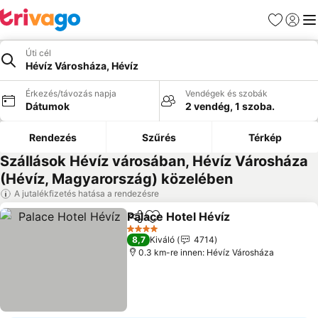
Kedvencek
Bejelen
Me
Úti cél
Hévíz Városháza, Hévíz
Érkezés/távozás napja
Vendégek és szobák
Dátumok
2 vendég, 1 szoba.
Rendezés
Szűrés
Térkép
Szállások Hévíz városában, Hévíz Városháza
(Hévíz, Magyarország) közelében
A jutalékfizetés hatása a rendezésre
Palace Hotel Hévíz
Megosztás
Hozzáadás a kedvencekhez
4 Kategória
8,7
Kiváló
4714
0.3 km-re innen: Hévíz Városháza