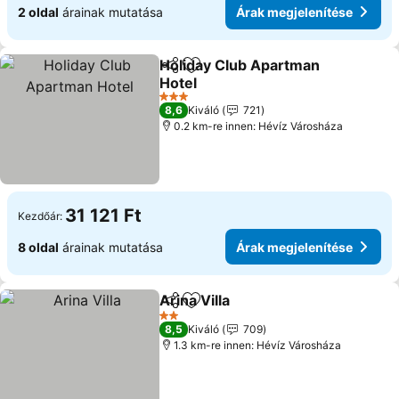
2 oldal
árainak mutatása
Árak megjelenítése
Holiday Club Apartman
Megosztás
Hozzáadás a kedvencekhez
Hotel
3 Kategória
8,6
Kiváló
721
0.2 km-re innen: Hévíz Városháza
31 121 Ft
Kezdőár:
8 oldal
árainak mutatása
Árak megjelenítése
Arina Villa
Megosztás
Hozzáadás a kedvencekhez
2 Kategória
8,5
Kiváló
709
1.3 km-re innen: Hévíz Városháza