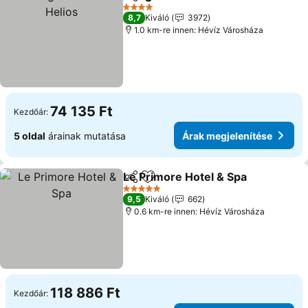
Megosztás
Hozzáadás a kedvencekhez
4 Kategória
8,7
Kiváló
3972
1.0 km-re innen: Hévíz Városháza
74 135 Ft
Kezdőár:
5 oldal
árainak mutatása
Árak megjelenítése
Le Primore Hotel & Spa
Megosztás
Hozzáadás a kedvencekhez
5 Kategória
9,5
Kiváló
662
0.6 km-re innen: Hévíz Városháza
118 886 Ft
Kezdőár: