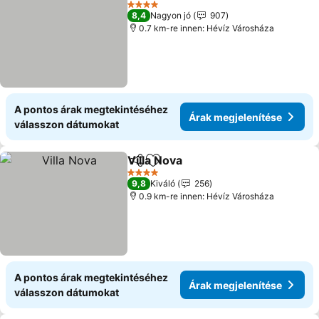
4 Kategória
8,4
Nagyon jó
907
0.7 km-re innen: Hévíz Városháza
A pontos árak megtekintéséhez
Árak megjelenítése
válasszon dátumokat
Villa Nova
Megosztás
Hozzáadás a kedvencekhez
4 Kategória
9,8
Kiváló
256
0.9 km-re innen: Hévíz Városháza
A pontos árak megtekintéséhez
Árak megjelenítése
válasszon dátumokat