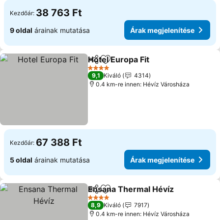
38 763 Ft
Kezdőár:
9 oldal
árainak mutatása
Árak megjelenítése
Hotel Europa Fit
Megosztás
Hozzáadás a kedvencekhez
4 Kategória
9,1
Kiváló
4314
0.4 km-re innen: Hévíz Városháza
67 388 Ft
Kezdőár:
5 oldal
árainak mutatása
Árak megjelenítése
Ensana Thermal Hévíz
Megosztás
Hozzáadás a kedvencekhez
4 Kategória
8,9
Kiváló
7917
0.4 km-re innen: Hévíz Városháza