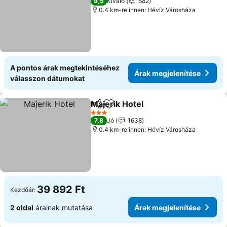
9,5
Kiváló
682
0.4 km-re innen: Hévíz Városháza
A pontos árak megtekintéséhez
Árak megjelenítése
válasszon dátumokat
Majerik Hotel
Megosztás
Hozzáadás a kedvencekhez
3 Kategória
7,8
Jó
1638
0.4 km-re innen: Hévíz Városháza
39 892 Ft
Kezdőár:
2 oldal
árainak mutatása
Árak megjelenítése