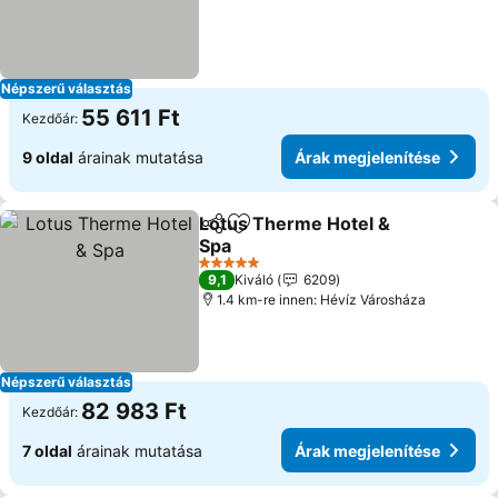
Népszerű választás
55 611 Ft
Kezdőár:
9 oldal
árainak mutatása
Árak megjelenítése
Lotus Therme Hotel &
Megosztás
Hozzáadás a kedvencekhez
Spa
5 Kategória
9,1
Kiváló
6209
1.4 km-re innen: Hévíz Városháza
Népszerű választás
82 983 Ft
Kezdőár:
7 oldal
árainak mutatása
Árak megjelenítése