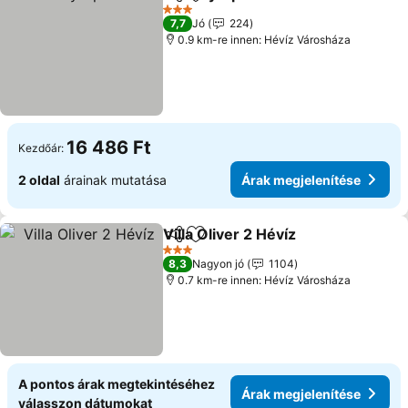
Megosztás
Hozzáadás a kedvencekhez
3 Kategória
7,7
Jó
224
0.9 km-re innen: Hévíz Városháza
16 486 Ft
Kezdőár:
2 oldal
árainak mutatása
Árak megjelenítése
Villa Oliver 2 Hévíz
Megosztás
Hozzáadás a kedvencekhez
3 Kategória
8,3
Nagyon jó
1104
0.7 km-re innen: Hévíz Városháza
A pontos árak megtekintéséhez
Árak megjelenítése
válasszon dátumokat