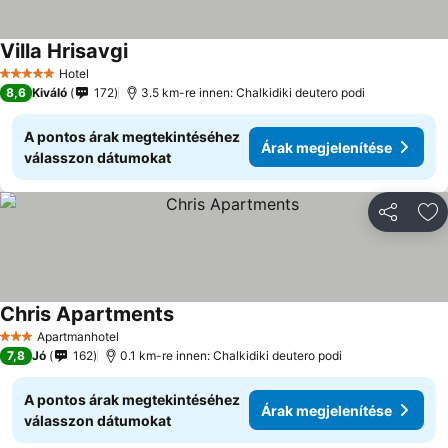
Villa Hrisavgi
Árak megjelenítése
Hotel
5 Kategória
8,6
Kiváló
172
3.5 km-re innen: Chalkidiki deutero podi
A pontos árak megtekintéséhez
Árak megjelenítése
válasszon dátumokat
Megosztá
Ho
Chris Apartments
Árak megjelenítése
Apartmanhotel
3 Kategória
7,8
Jó
162
0.1 km-re innen: Chalkidiki deutero podi
A pontos árak megtekintéséhez
Árak megjelenítése
válasszon dátumokat