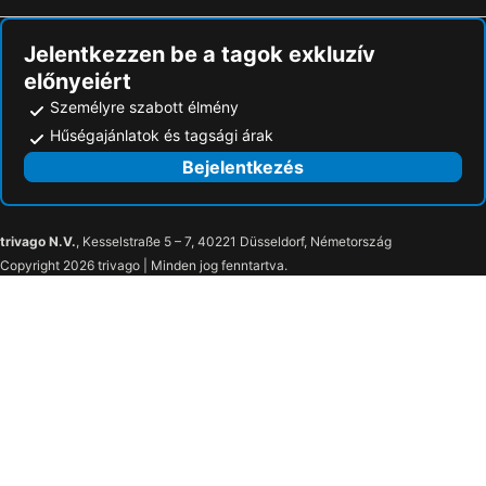
Krotiri Resort
Anassa Resort Halkidiki - Adults Only 18y Plus
Jelentkezzen be a tagok exkluzív
Martha's Haus
előnyeiért
Személyre szabott élmény
Hűségajánlatok és tagsági árak
Bejelentkezés
trivago N.V.
, Kesselstraße 5 – 7, 40221 Düsseldorf, Németország
Copyright 2026 trivago | Minden jog fenntartva.