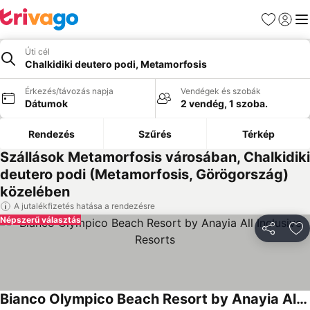
Kedvencek
Bejelen
Me
Úti cél
Chalkidiki deutero podi, Metamorfosis
Érkezés/távozás napja
Vendégek és szobák
Dátumok
2 vendég, 1 szoba.
Rendezés
Szűrés
Térkép
Szállások Metamorfosis városában, Chalkidiki
deutero podi (Metamorfosis, Görögország)
közelében
A jutalékfizetés hatása a rendezésre
Népszerű választás
Megosztá
Ho
Bianco Olympico Beach Resort by Anayia All Inclusive Resorts