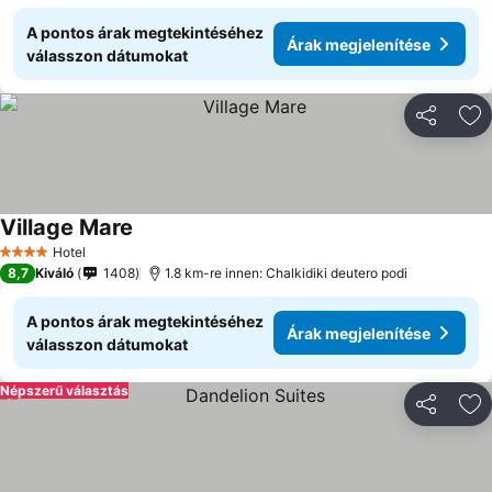
A pontos árak megtekintéséhez
Árak megjelenítése
válasszon dátumokat
Megosztá
Ho
Village Mare
Árak megjelenítése
Hotel
4 Kategória
8,7
Kiváló
1408
1.8 km-re innen: Chalkidiki deutero podi
A pontos árak megtekintéséhez
Árak megjelenítése
válasszon dátumokat
Népszerű választás
Megosztá
Ho