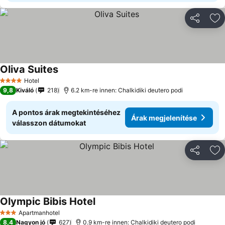
Megosztá
Ho
Oliva Suites
Árak megjelenítése
Hotel
4 Kategória
9,8
Kiváló
218
6.2 km-re innen: Chalkidiki deutero podi
A pontos árak megtekintéséhez
Árak megjelenítése
válasszon dátumokat
Megosztá
Ho
Olympic Bibis Hotel
Árak megjelenítése
Apartmanhotel
3 Kategória
8,4
Nagyon jó
627
0.9 km-re innen: Chalkidiki deutero podi