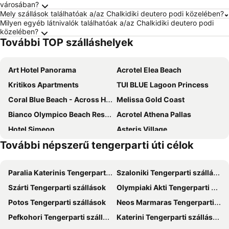
városában?
Mely szállások találhatóak a/az Chalkidiki deutero podi közelében?
Milyen egyéb látnivalók találhatóak a/az Chalkidiki deutero podi
közelében?
További TOP szálláshelyek
Art Hotel Panorama
Acrotel Elea Beach
Kritikos Apartments
TUI BLUE Lagoon Princess
Coral Blue Beach - Across Hotels & Resorts
Melissa Gold Coast
Bianco Olympico Beach Resort by Anayia All Inclusive Resorts
Acrotel Athena Pallas
Hotel Simeon
Asteris Village
További népszerű tengerparti úti célok
Assa Maris Beach Hotel
Lagomandra Hotel & Spa
Angelina Hotel
Acrotel Lily Ann Village
Paralia Katerinis Tengerparti szállások
Szaloniki Tengerparti szállások
Porfi Beach Hotel
Hotel Rema
Szárti Tengerparti szállások
Olympiaki Akti Tengerparti szállások
Hotel Alexandros
Viraggas Traditional hotel
Potos Tengerparti szállások
Neos Marmaras Tengerparti szállások
Oliva Suites
Kalives Resort
Pefkohori Tengerparti szállások
Katerini Tengerparti szállások
Ikos Olivia
Marina Hotel