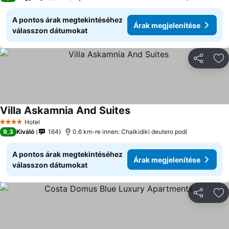
A pontos árak megtekintéséhez
Árak megjelenítése
válasszon dátumokat
Megosztá
Ho
Villa Askamnia And Suites
Árak megjelenítése
Hotel
4 Kategória
9,3
Kiváló
164
0.6 km-re innen: Chalkidiki deutero podi
A pontos árak megtekintéséhez
Árak megjelenítése
válasszon dátumokat
Megosztá
Ho