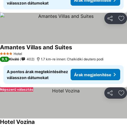
Árak megjelenítése
válasszon dátumokat
Megosztá
Ho
Amantes Villas and Suites
Árak megjelenítése
Hotel
4 Kategória
9,5
Kiváló
402
1.7 km-re innen: Chalkidiki deutero podi
A pontos árak megtekintéséhez
Árak megjelenítése
válasszon dátumokat
Népszerű választás
Megosztá
Ho
Hotel Vozina
Árak megjelenítése