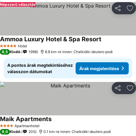
Népszerű választás
Megosztá
Ho
Ammoa Luxury Hotel & Spa Resort
Árak megjelení
Hotel
5 Kategória
8,5
Kiváló
1998
8.8 km-re innen: Chalkidiki deutero podi
A pontos árak megtekintéséhez
Árak megjelenítése
válasszon dátumokat
Megosztá
Ho
Maik Apartments
Árak megjelenítése
Apartmanhotel
4 Kategória
9,0
Kiváló
205
0.1 km-re innen: Chalkidiki deutero podi