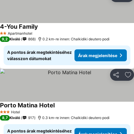
4-You Family
Árak megjelenítése
Apartmanhotel
2 Kategória
9,2
Kiváló
868
0.2 km-re innen: Chalkidiki deutero podi
A pontos árak megtekintéséhez
Árak megjelenítése
válasszon dátumokat
Megosztá
Ho
Porto Matina Hotel
Árak megjelenítése
Hotel
3 Kategória
8,7
Kiváló
917
0.3 km-re innen: Chalkidiki deutero podi
A pontos árak megtekintéséhez