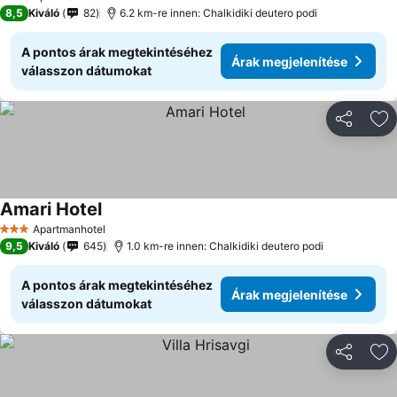
3 Kategória
8,5
Kiváló
82
6.2 km-re innen: Chalkidiki deutero podi
A pontos árak megtekintéséhez
Árak megjelenítése
válasszon dátumokat
Megosztá
Ho
Amari Hotel
Árak megjelenítése
Apartmanhotel
3 Kategória
9,5
Kiváló
645
1.0 km-re innen: Chalkidiki deutero podi
A pontos árak megtekintéséhez
Árak megjelenítése
válasszon dátumokat
Megosztá
Ho