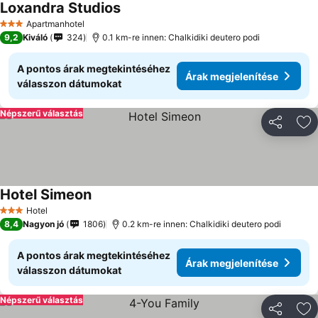
Loxandra Studios
Árak megjelenítése
Apartmanhotel
3 Kategória
9,2
Kiváló
324
0.1 km-re innen: Chalkidiki deutero podi
A pontos árak megtekintéséhez
Árak megjelenítése
válasszon dátumokat
Népszerű választás
Megosztá
Ho
Hotel Simeon
Árak megjelenítése
Hotel
3 Kategória
8,4
Nagyon jó
1806
0.2 km-re innen: Chalkidiki deutero podi
A pontos árak megtekintéséhez
Árak megjelenítése
válasszon dátumokat
Népszerű választás
Megosztá
Ho