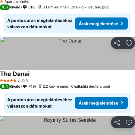
Apartmanhotel
1 Kategória
9,6
Kiváló
819
0.1 km-re innen: Chalkidiki deutero podi
A pontos árak megtekintéséhez
Árak megjelenítése
válasszon dátumokat
Megosztá
Ho
The Danai
Árak megjelenítése
Üdülő
5 Kategória
9,4
Kiváló
749
2.2 km-re innen: Chalkidiki deutero podi
A pontos árak megtekintéséhez
Árak megjelenítése
válasszon dátumokat
Megosztá
Ho