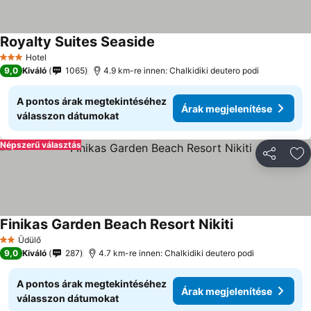
Royalty Suites Seaside
Árak megjelenítése
Hotel
3 Kategória
9,0
Kiváló
1065
4.9 km-re innen: Chalkidiki deutero podi
A pontos árak megtekintéséhez
Árak megjelenítése
válasszon dátumokat
Népszerű választás
Megosztá
Ho
Finikas Garden Beach Resort Nikiti
Árak megjelení
Üdülő
2 Kategória
9,0
Kiváló
287
4.7 km-re innen: Chalkidiki deutero podi
A pontos árak megtekintéséhez
Árak megjelenítése
válasszon dátumokat