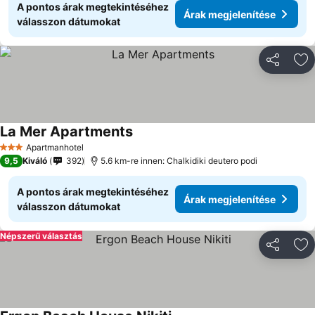
A pontos árak megtekintéséhez
Árak megjelenítése
válasszon dátumokat
Megosztá
Ho
La Mer Apartments
Árak megjelenítése
Apartmanhotel
3 Kategória
9,5
Kiváló
392
5.6 km-re innen: Chalkidiki deutero podi
A pontos árak megtekintéséhez
Árak megjelenítése
válasszon dátumokat
Népszerű választás
Megosztá
Ho