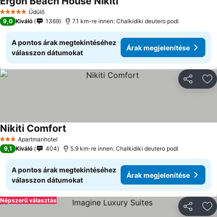
Ergon Beach House Nikiti
Árak megjelenítése
Üdülő
5 Kategória
9,0
Kiváló
1369
7.1 km-re innen: Chalkidiki deutero podi
A pontos árak megtekintéséhez
Árak megjelenítése
válasszon dátumokat
Megosztá
Ho
Nikiti Comfort
Árak megjelenítése
Apartmanhotel
3 Kategória
9,1
Kiváló
404
5.9 km-re innen: Chalkidiki deutero podi
A pontos árak megtekintéséhez
Árak megjelenítése
válasszon dátumokat
Népszerű választás
Megosztá
Ho