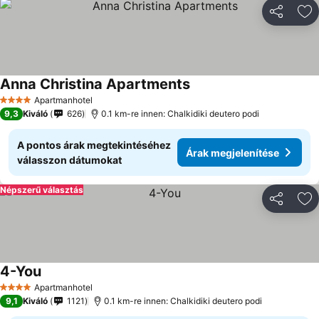
Megosztá
Ho
Anna Christina Apartments
Árak megjelenítése
Apartmanhotel
4 Kategória
9,3
Kiváló
626
0.1 km-re innen: Chalkidiki deutero podi
A pontos árak megtekintéséhez
Árak megjelenítése
válasszon dátumokat
Népszerű választás
Megosztá
Ho
4-You
Árak megjelenítése
Apartmanhotel
4 Kategória
9,1
Kiváló
1121
0.1 km-re innen: Chalkidiki deutero podi