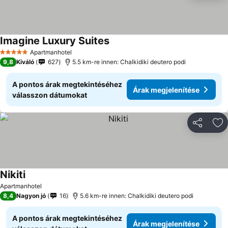
Imagine Luxury Suites
Árak megjelenítése
Apartmanhotel
5 Kategória
9,8
Kiváló
627
5.5 km-re innen: Chalkidiki deutero podi
A pontos árak megtekintéséhez
Árak megjelenítése
válasszon dátumokat
Megosztá
Ho
Nikiti
Árak megjelenítése
Apartmanhotel
8,4
Nagyon jó
16
5.6 km-re innen: Chalkidiki deutero podi
A pontos árak megtekintéséhez
Árak megjelenítése