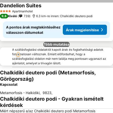
Dandelion Suites
Árak megjelenítése
Apartmanhotel
4 Kategória
9,6
Kiváló
739
6.3 km-re innen: Chalkidiki deutero podi
A pontos árak megtekintéséhez
Árak megjelenítése
válasszon dátumokat
Több mutatása
A szállásfoglalási oldalaktól kapott árak és foglalhatósági adatok
folyamatosan változnak. Emiatt előfordulhat, hogy a
szállásfoglalási oldalon már nem találja meg pontosan ugyanazt az
ajánlatot, amelyet a trivagón látott.
Chalkidiki deutero podi (Metamorfosis,
Görögország)
Kapcsolat
Metamorfosis - Halkidiki
,
9823
,
Chalkidiki deutero podi - Gyakran ismételt
kérdések
Miért népszerű a/az Chalkidiki deutero podi Metamorfosis