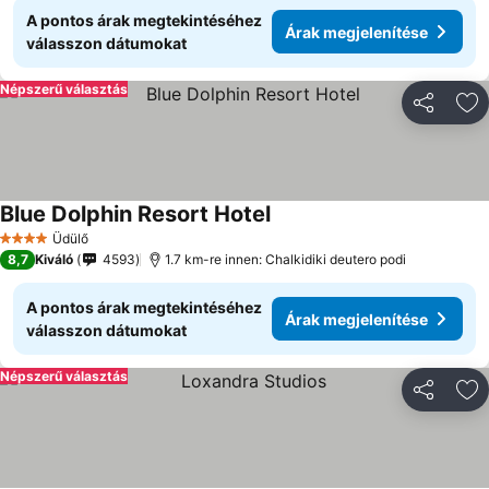
A pontos árak megtekintéséhez
Árak megjelenítése
válasszon dátumokat
Népszerű választás
Megosztá
Ho
Blue Dolphin Resort Hotel
Árak megjelenítése
Üdülő
4 Kategória
8,7
Kiváló
4593
1.7 km-re innen: Chalkidiki deutero podi
A pontos árak megtekintéséhez
Árak megjelenítése
válasszon dátumokat
Népszerű választás
Megosztá
Ho