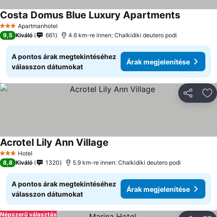
Costa Domus Blue Luxury Apartments
Árak megj
Apartmanhotel
3 Kategória
9,5
Kiváló
661
4.6 km-re innen: Chalkidiki deutero podi
A pontos árak megtekintéséhez
Árak megjelenítése
válasszon dátumokat
Megosztá
Ho
Acrotel Lily Ann Village
Árak megjelenítése
Hotel
3 Kategória
8,8
Kiváló
1320
5.9 km-re innen: Chalkidiki deutero podi
A pontos árak megtekintéséhez
Árak megjelenítése
válasszon dátumokat
Népszerű választás