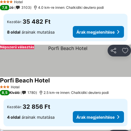
Árak megjelenítése
Hotel
4 Kategória
7,8
Jó
3103
4.0 km-re innen: Chalkidiki deutero podi
35 482 Ft
Kezdőár:
8 oldal
árainak mutatása
Árak megjelenítése
Népszerű választás
Megosztá
Ho
Porfi Beach Hotel
Árak megjelenítése
Hotel
3 Kategória
8,5
Kiváló
1780
2.5 km-re innen: Chalkidiki deutero podi
32 856 Ft
Kezdőár:
4 oldal
árainak mutatása
Árak megjelenítése