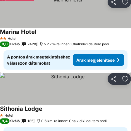
Megosztá
Ho
Marina Hotel
Árak megjelenítése
Hotel
2 Kategória
9,0
Kiváló
2428
5.2 km-re innen: Chalkidiki deutero podi
A pontos árak megtekintéséhez
Árak megjelenítése
válasszon dátumokat
Megosztá
Ho
Sithonia Lodge
Árak megjelenítése
Hotel
1 Kategória
9,4
Kiváló
185
0.6 km-re innen: Chalkidiki deutero podi