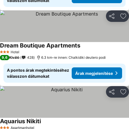
válasszon dátumokat
Megosztá
Ho
Dream Boutique Apartments
Árak megjelenítése
Hotel
3 Kategória
9,6
Kiváló
428
6.3 km-re innen: Chalkidiki deutero podi
A pontos árak megtekintéséhez
Árak megjelenítése
válasszon dátumokat
Megosztá
Ho
Aquarius Nikiti
Árak megjelenítése
Apartmanhotel