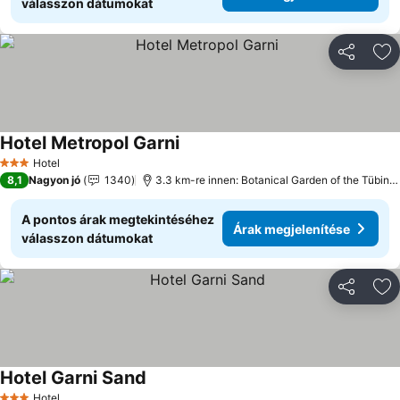
válasszon dátumokat
Megosztá
Ho
Hotel Metropol Garni
Hotel
3 Kategória
8,1
Nagyon jó
1340
3.3 km-re innen: Botanical Garden of the Tübingen University
A pontos árak megtekintéséhez
Árak megjelenítése
válasszon dátumokat
Megosztá
Ho
Hotel Garni Sand
Hotel