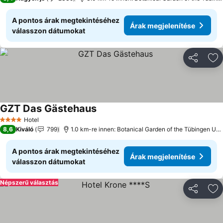
A pontos árak megtekintéséhez
Árak megjelenítése
válasszon dátumokat
Megosztá
Ho
GZT Das Gästehaus
Hotel
4 Kategória
8,6
Kiváló
799
1.0 km-re innen: Botanical Garden of the Tübingen University
A pontos árak megtekintéséhez
Árak megjelenítése
válasszon dátumokat
Népszerű választás
Megosztá
Ho