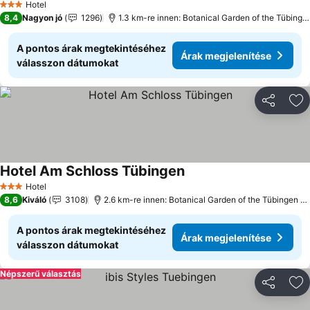
Hotel
3 Kategória
8,4
Nagyon jó
1296
1.3 km-re innen: Botanical Garden of the Tübingen University
A pontos árak megtekintéséhez
Árak megjelenítése
válasszon dátumokat
Megosztá
Ho
Hotel Am Schloss Tübingen
Hotel
3 Kategória
8,6
Kiváló
3108
2.6 km-re innen: Botanical Garden of the Tübingen University
A pontos árak megtekintéséhez
Árak megjelenítése
válasszon dátumokat
Népszerű választás
Megosztá
Ho