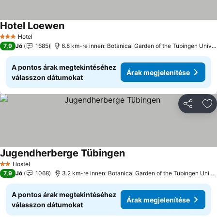
Hotel Loewen
Hotel
3 Kategória
7,9
Jó
1685
6.8 km-re innen: Botanical Garden of the Tübingen University
A pontos árak megtekintéséhez
Árak megjelenítése
válasszon dátumokat
Megosztá
Ho
Jugendherberge Tübingen
Hostel
2 Kategória
7,9
Jó
1068
3.2 km-re innen: Botanical Garden of the Tübingen University
A pontos árak megtekintéséhez
Árak megjelenítése
válasszon dátumokat