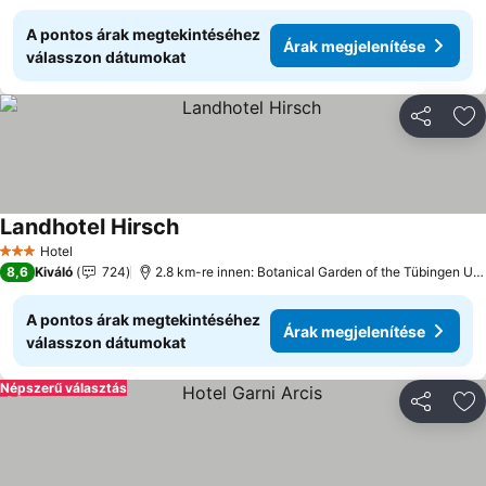
A pontos árak megtekintéséhez
Árak megjelenítése
válasszon dátumokat
Megosztá
Ho
Landhotel Hirsch
Hotel
3 Kategória
8,6
Kiváló
724
2.8 km-re innen: Botanical Garden of the Tübingen University
A pontos árak megtekintéséhez
Árak megjelenítése
válasszon dátumokat
Népszerű választás
Megosztá
Ho