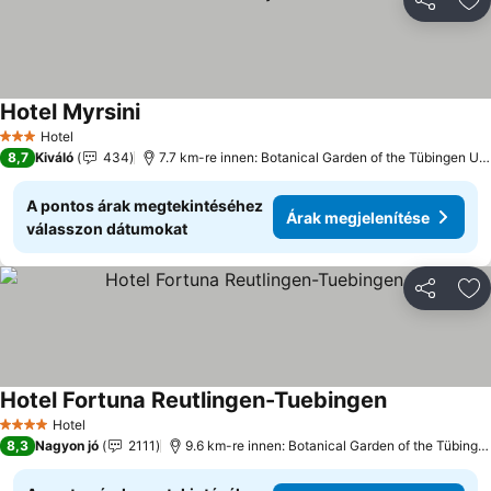
Megosztá
Ho
Hotel Myrsini
Hotel
3 Kategória
8,7
Kiváló
434
7.7 km-re innen: Botanical Garden of the Tübingen University
A pontos árak megtekintéséhez
Árak megjelenítése
válasszon dátumokat
Megosztá
Ho
Hotel Fortuna Reutlingen-Tuebingen
Hotel
4 Kategória
8,3
Nagyon jó
2111
9.6 km-re innen: Botanical Garden of the Tübingen University