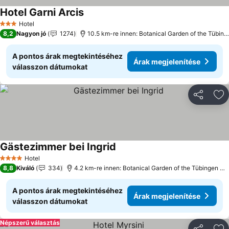
Hotel Garni Arcis
Hotel
3 Kategória
8,2
Nagyon jó
1274
10.5 km-re innen: Botanical Garden of the Tübingen University
A pontos árak megtekintéséhez
Árak megjelenítése
válasszon dátumokat
Megosztá
Ho
Gästezimmer bei Ingrid
Hotel
4 Kategória
8,8
Kiváló
334
4.2 km-re innen: Botanical Garden of the Tübingen University
A pontos árak megtekintéséhez
Árak megjelenítése
válasszon dátumokat
Népszerű választás