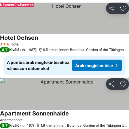
Népszerű választás
Megosztá
Ho
Hotel Ochsen
Hotel
3 Kategória
8,7
Kiváló
1487
6.5 km-re innen: Botanical Garden of the Tübingen University
A pontos árak megtekintéséhez
Árak megjelenítése
válasszon dátumokat
Megosztá
Ho
Apartment Sonnenhalde
Apartmanhotel
8,7
Kiváló
197
1.6 km-re innen: Botanical Garden of the Tübingen University