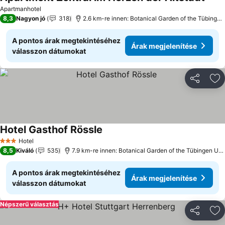
Apartmanhotel
8,3
Nagyon jó
318
2.6 km-re innen: Botanical Garden of the Tübingen University
A pontos árak megtekintéséhez
Árak megjelenítése
válasszon dátumokat
Megosztá
Ho
Hotel Gasthof Rössle
Hotel
3 Kategória
8,5
Kiváló
535
7.9 km-re innen: Botanical Garden of the Tübingen University
A pontos árak megtekintéséhez
Árak megjelenítése
válasszon dátumokat
Népszerű választás
Megosztá
Ho