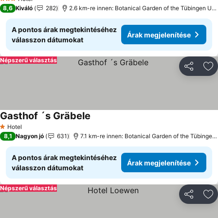
3 Kategória
8,6
Kiváló
282
2.6 km-re innen: Botanical Garden of the Tübingen University
A pontos árak megtekintéséhez
Árak megjelenítése
válasszon dátumokat
Népszerű választás
Megosztá
Ho
Gasthof ´s Gräbele
Hotel
1 Kategória
8,1
Nagyon jó
631
7.1 km-re innen: Botanical Garden of the Tübingen University
A pontos árak megtekintéséhez
Árak megjelenítése
válasszon dátumokat
Népszerű választás
Megosztá
Ho