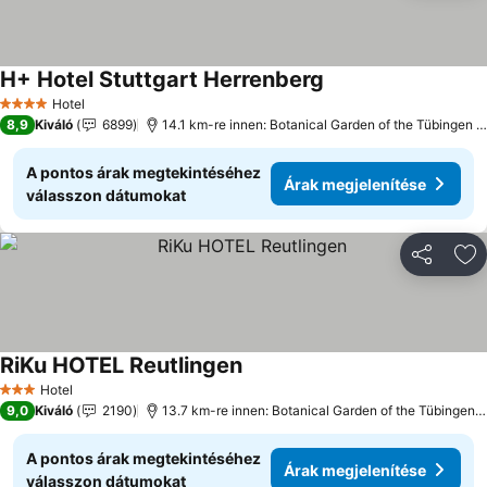
H+ Hotel Stuttgart Herrenberg
Hotel
4 Kategória
8,9
Kiváló
6899
14.1 km-re innen: Botanical Garden of the Tübingen University
A pontos árak megtekintéséhez
Árak megjelenítése
válasszon dátumokat
Megosztá
Ho
RiKu HOTEL Reutlingen
Hotel
3 Kategória
9,0
Kiváló
2190
13.7 km-re innen: Botanical Garden of the Tübingen University
A pontos árak megtekintéséhez
Árak megjelenítése
válasszon dátumokat