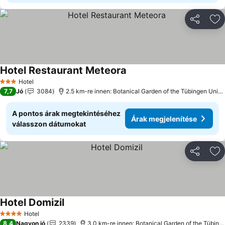
Megosztá
Ho
Hotel Restaurant Meteora
Hotel
3 Kategória
7,7
Jó
3084
2.5 km-re innen: Botanical Garden of the Tübingen University
A pontos árak megtekintéséhez
Árak megjelenítése
válasszon dátumokat
Megosztá
Ho
Hotel Domizil
Hotel
4 Kategória
8,4
Nagyon jó
2339
3.0 km-re innen: Botanical Garden of the Tübingen University