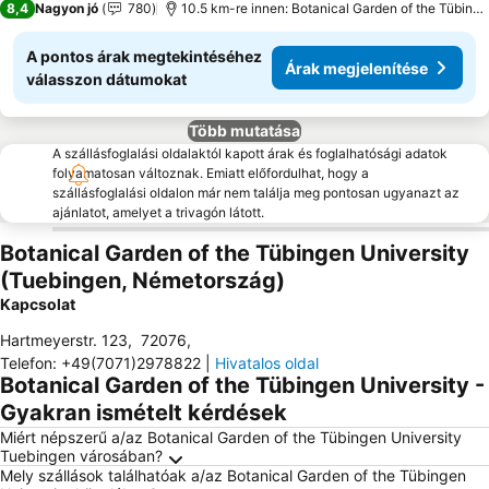
8,4
Nagyon jó
780
10.5 km-re innen: Botanical Garden of the Tübingen University
A pontos árak megtekintéséhez
Árak megjelenítése
válasszon dátumokat
Több mutatása
A szállásfoglalási oldalaktól kapott árak és foglalhatósági adatok
folyamatosan változnak. Emiatt előfordulhat, hogy a
szállásfoglalási oldalon már nem találja meg pontosan ugyanazt az
ajánlatot, amelyet a trivagón látott.
Botanical Garden of the Tübingen University
(Tuebingen, Németország)
Kapcsolat
Hartmeyerstr. 123
,
72076
,
Telefon
:
+49(7071)2978822
|
Hivatalos oldal
Botanical Garden of the Tübingen University -
Gyakran ismételt kérdések
Miért népszerű a/az Botanical Garden of the Tübingen University
Tuebingen városában?
Mely szállások találhatóak a/az Botanical Garden of the Tübingen