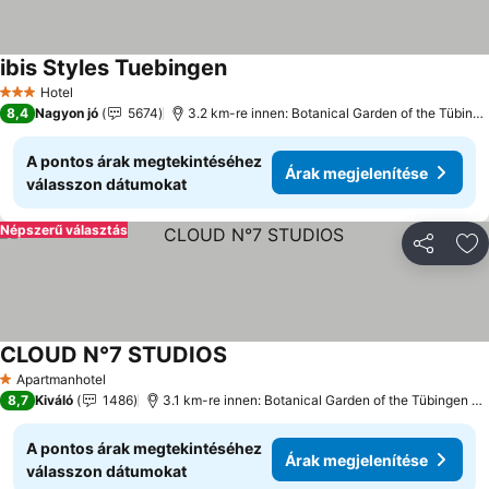
ibis Styles Tuebingen
Hotel
3 Kategória
8,4
Nagyon jó
5674
3.2 km-re innen: Botanical Garden of the Tübingen University
A pontos árak megtekintéséhez
Árak megjelenítése
válasszon dátumokat
Népszerű választás
Megosztá
Ho
CLOUD N°7 STUDIOS
Apartmanhotel
1 Kategória
8,7
Kiváló
1486
3.1 km-re innen: Botanical Garden of the Tübingen University
A pontos árak megtekintéséhez
Árak megjelenítése
válasszon dátumokat