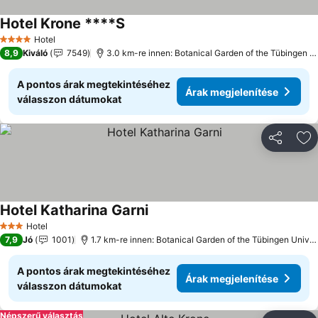
Hotel Krone ****S
Hotel
4 Kategória
8,9
Kiváló
7549
3.0 km-re innen: Botanical Garden of the Tübingen University
A pontos árak megtekintéséhez
Árak megjelenítése
válasszon dátumokat
Megosztá
Ho
Hotel Katharina Garni
Hotel
3 Kategória
7,9
Jó
1001
1.7 km-re innen: Botanical Garden of the Tübingen University
A pontos árak megtekintéséhez
Árak megjelenítése
válasszon dátumokat
Népszerű választás