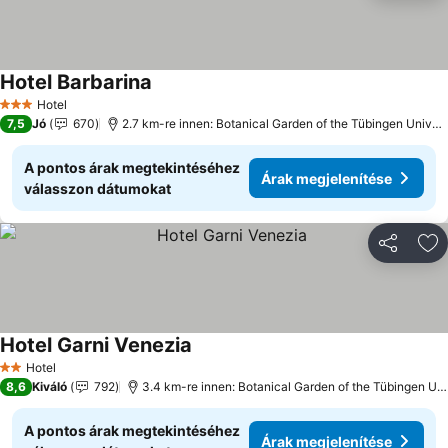
Hotel Barbarina
Hotel
3 Kategória
7,5
Jó
670
2.7 km-re innen: Botanical Garden of the Tübingen University
A pontos árak megtekintéséhez
Árak megjelenítése
válasszon dátumokat
Megosztá
Ho
Hotel Garni Venezia
Hotel
2 Kategória
8,6
Kiváló
792
3.4 km-re innen: Botanical Garden of the Tübingen University
A pontos árak megtekintéséhez
Árak megjelenítése