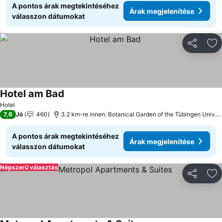
A pontos árak megtekintéséhez
Árak megjelenítése
válasszon dátumokat
Megosztá
Ho
Hotel am Bad
Hotel
7,6
Jó
460
3.2 km-re innen: Botanical Garden of the Tübingen University
A pontos árak megtekintéséhez
Árak megjelenítése
válasszon dátumokat
Népszerű választás
Megosztá
Ho