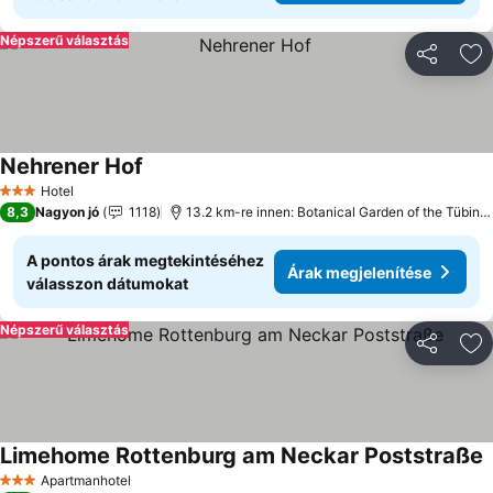
Népszerű választás
Megosztá
Ho
Nehrener Hof
Hotel
3 Kategória
8,3
Nagyon jó
1118
13.2 km-re innen: Botanical Garden of the Tübingen University
A pontos árak megtekintéséhez
Árak megjelenítése
válasszon dátumokat
Népszerű választás
Megosztá
Ho
Limehome Rottenburg am Neckar Poststraße
Apartmanhotel
3 Kategória