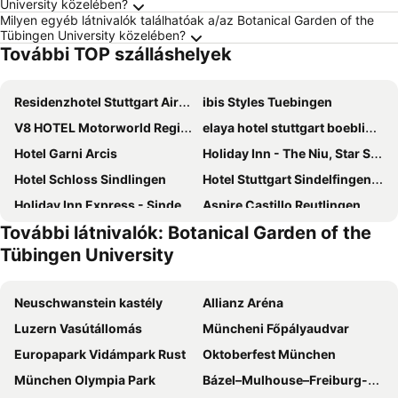
University közelében?
Milyen egyéb látnivalók találhatóak a/az Botanical Garden of the
Tübingen University közelében?
További TOP szálláshelyek
Residenzhotel Stuttgart Airport, Sure Hotel Collection by Best Western
ibis Styles Tuebingen
V8 HOTEL Motorworld Region Stuttgart
elaya hotel stuttgart boeblingen
Hotel Garni Arcis
Holiday Inn - The Niu, Star Sindelfingen By Ihg
Hotel Schloss Sindlingen
Hotel Stuttgart Sindelfingen City by Tulip Inn
Holiday Inn Express - Sindelfingen by IHG
Aspire Castillo Reutlingen, Trademark Collection by Wyndham
További látnivalók: Botanical Garden of the
Spark by Hilton Stuttgart Sindelfingen
Hotel Am Schloss Tübingen
Tübingen University
Premier Inn Stuttgart Airport
H+ Hotel Stuttgart Herrenberg
Koncept Hotel Neue Horizonte
Aspire Elements Reutlingen, Trademark Collection by Wyndham
Neuschwanstein kastély
Allianz Aréna
Parkhotel Stuttgart Messe-Airport
Hotel Domizil
Luzern Vasútállomás
Müncheni Főpályaudvar
Erikson Hotel
NH Stuttgart Airport
Europapark Vidámpark Rust
Oktoberfest München
Hotel Restaurant Meteora
ibis Stuttgart Airport Messe
München Olympia Park
Bázel–Mulhouse–Freiburg-EuroAirport repülőtér
Stuttgart Marriott Hotel Sindelfingen
Ringhotel Gasthof Hasen