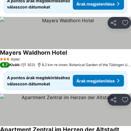
A pontos árak megtekintéséhez
Árak megjelenítése
válasszon dátumokat
Megosztá
Ho
Mayers Waldhorn Hotel
Hotel
3 Kategória
8,7
Kiváló
923
8.2 km-re innen: Botanical Garden of the Tübingen University
A pontos árak megtekintéséhez
Árak megjelenítése
válasszon dátumokat
Megosztá
Ho
Apartment Zentral im Herzen der Altstadt