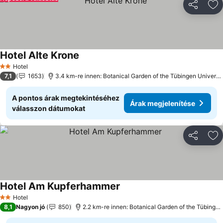
Megosztá
Ho
Hotel Alte Krone
Hotel
2 Kategória
7,1
1653
3.4 km-re innen: Botanical Garden of the Tübingen University
A pontos árak megtekintéséhez
Árak megjelenítése
válasszon dátumokat
Megosztá
Ho
Hotel Am Kupferhammer
Hotel
2 Kategória
8,1
Nagyon jó
850
2.2 km-re innen: Botanical Garden of the Tübingen University