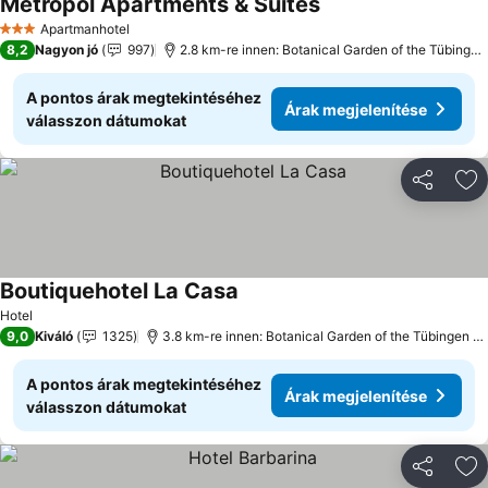
Metropol Apartments & Suites
Apartmanhotel
3 Kategória
8,2
Nagyon jó
997
2.8 km-re innen: Botanical Garden of the Tübingen University
A pontos árak megtekintéséhez
Árak megjelenítése
válasszon dátumokat
Megosztá
Ho
Boutiquehotel La Casa
Hotel
9,0
Kiváló
1325
3.8 km-re innen: Botanical Garden of the Tübingen University
A pontos árak megtekintéséhez
Árak megjelenítése
válasszon dátumokat
Megosztá
Ho