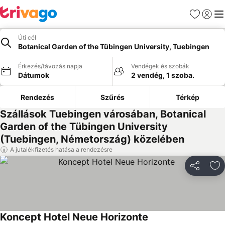
Kedvencek
Bejelen
Me
Úti cél
Botanical Garden of the Tübingen University, Tuebingen
Érkezés/távozás napja
Vendégek és szobák
Dátumok
2 vendég, 1 szoba.
Rendezés
Szűrés
Térkép
Szállások Tuebingen városában, Botanical
Garden of the Tübingen University
(Tuebingen, Németország) közelében
A jutalékfizetés hatása a rendezésre
Megosztá
Ho
Koncept Hotel Neue Horizonte