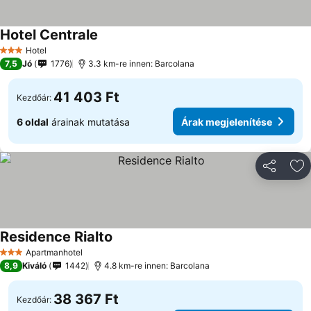
Hotel Centrale
Árak megjelenítése
Hotel
3 Kategória
7,5
Jó
1776
3.3 km-re innen: Barcolana
41 403 Ft
Kezdőár:
6 oldal
árainak mutatása
Árak megjelenítése
Megosztá
Ho
Residence Rialto
Árak megjelenítése
Apartmanhotel
3 Kategória
8,9
Kiváló
1442
4.8 km-re innen: Barcolana
38 367 Ft
Kezdőár: