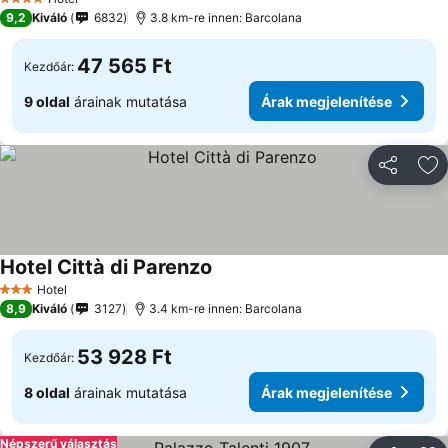
4 Kategória
9,2
Kiváló
6832
3.8 km-re innen: Barcolana
47 565 Ft
Kezdőár:
9 oldal
árainak mutatása
Árak megjelenítése
Megosztá
Ho
Hotel Città di Parenzo
Árak megjelenítése
Hotel
3 Kategória
8,9
Kiváló
3127
3.4 km-re innen: Barcolana
53 928 Ft
Kezdőár:
8 oldal
árainak mutatása
Árak megjelenítése
Népszerű választás