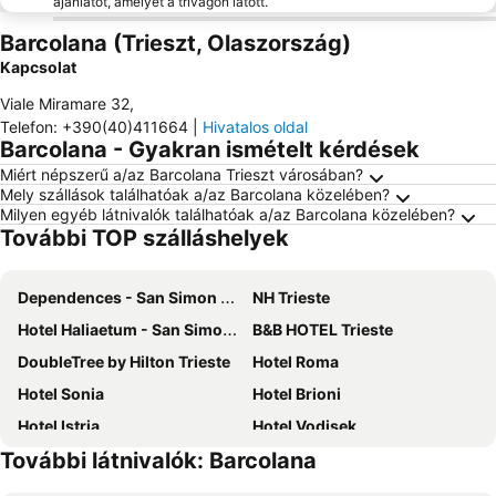
ajánlatot, amelyet a trivagón látott.
Barcolana (Trieszt, Olaszország)
Kapcsolat
Viale Miramare 32
,
Telefon
:
+390(40)411664
|
Hivatalos oldal
Barcolana - Gyakran ismételt kérdések
Miért népszerű a/az Barcolana Trieszt városában?
Mely szállások találhatóak a/az Barcolana közelében?
Milyen egyéb látnivalók találhatóak a/az Barcolana közelében?
További TOP szálláshelyek
Dependences - San Simon Resort
NH Trieste
Hotel Haliaetum - San Simon Resort
B&B HOTEL Trieste
DoubleTree by Hilton Trieste
Hotel Roma
Hotel Sonia
Hotel Brioni
Hotel Istria
Hotel Vodisek
További látnivalók: Barcolana
Hotel Miramare - Adults Only
Hotel Marina
Hotel Aquapark Žusterna
The Modernist Hotel