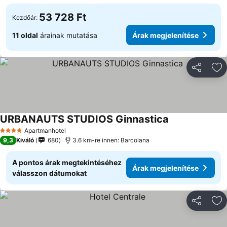
53 728 Ft
Kezdőár:
11 oldal
árainak mutatása
Árak megjelenítése
Megosztá
Ho
URBANAUTS STUDIOS Ginnastica
Árak megjelení
Apartmanhotel
4 Kategória
9,3
Kiváló
680
3.6 km-re innen: Barcolana
A pontos árak megtekintéséhez
Árak megjelenítése
válasszon dátumokat
Megosztá
Ho