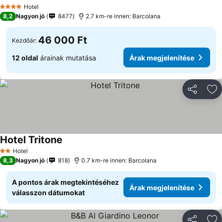
Árak megjelenítése
Hotel
4 Kategória
8,2
Nagyon jó
8477
2.7 km-re innen: Barcolana
46 000 Ft
Kezdőár:
12 oldal
árainak mutatása
Árak megjelenítése
Megosztá
Ho
Hotel Tritone
Árak megjelenítése
Hotel
2 Kategória
8,3
Nagyon jó
818
0.7 km-re innen: Barcolana
A pontos árak megtekintéséhez
Árak megjelenítése
válasszon dátumokat