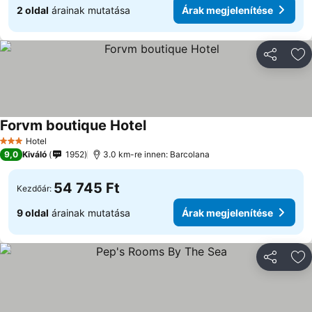
2 oldal
árainak mutatása
Árak megjelenítése
Megosztá
Ho
Forvm boutique Hotel
Árak megjelenítése
Hotel
3 Kategória
9,0
Kiváló
1952
3.0 km-re innen: Barcolana
54 745 Ft
Kezdőár:
9 oldal
árainak mutatása
Árak megjelenítése
Megosztá
Ho