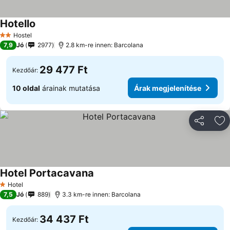
Hotello
Árak megjelenítése
Hostel
2 Kategória
7,9
Jó
2977
2.8 km-re innen: Barcolana
29 477 Ft
Kezdőár:
10 oldal
árainak mutatása
Árak megjelenítése
Megosztá
Ho
Hotel Portacavana
Árak megjelenítése
Hotel
1 Kategória
7,5
Jó
889
3.3 km-re innen: Barcolana
34 437 Ft
Kezdőár: