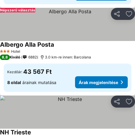
Népszerű választás
Megosztá
Ho
Albergo Alla Posta
Árak megjelenítése
Hotel
3 Kategória
8,8
Kiváló
6882
3.0 km-re innen: Barcolana
43 567 Ft
Kezdőár:
8 oldal
árainak mutatása
Árak megjelenítése
Megosztá
Ho
NH Trieste