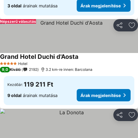
3 oldal
árainak mutatása
Árak megjelenítése
Népszerű választás
Megosztá
Ho
Grand Hotel Duchi d'Aosta
Árak megjelenítése
Hotel
5 Kategória
9,0
Kiváló
2192
3.2 km-re innen: Barcolana
119 211 Ft
Kezdőár:
9 oldal
árainak mutatása
Árak megjelenítése
Megosztá
Ho