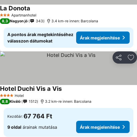
La Donota
Árak megjelenítése
Apartmanhotel
3 Kategória
8,3
Nagyon jó
343
3.4 km-re innen: Barcolana
A pontos árak megtekintéséhez
Árak megjelenítése
válasszon dátumokat
Megosztá
Ho
Hotel Duchi Vis a Vis
Árak megjelenítése
Hotel
4 Kategória
8,8
Kiváló
1512
3.2 km-re innen: Barcolana
67 764 Ft
Kezdőár:
9 oldal
árainak mutatása
Árak megjelenítése