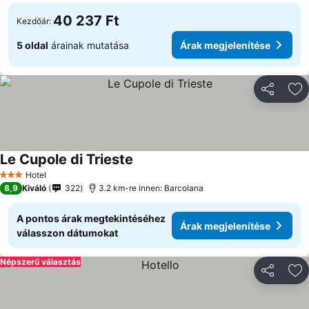
40 237 Ft
Kezdőár:
5 oldal
árainak mutatása
Árak megjelenítése
Megosztá
Ho
Le Cupole di Trieste
Árak megjelenítése
Hotel
3 Kategória
8,9
Kiváló
322
3.2 km-re innen: Barcolana
A pontos árak megtekintéséhez
Árak megjelenítése
válasszon dátumokat
Népszerű választás
Megosztá
Ho