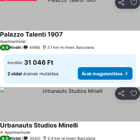
Megosztá
Ho
Palazzo Talenti 1907
Árak megjelenítése
Apartmanhotel
9,4
Kiváló
4466
3.1 km-re innen: Barcolana
31 046 Ft
Kezdőár:
2 oldal
árainak mutatása
Árak megjelenítése
Megosztá
Ho
Urbanauts Studios Minelli
Árak megjelenítése
Apartmanhotel
1 Kategória
9,0
Kiváló
3042
3.4 km-re innen: Barcolana