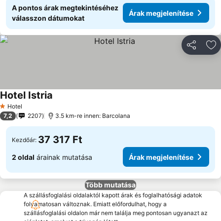
A pontos árak megtekintéséhez
Árak megjelenítése
válasszon dátumokat
Megosztá
Ho
Hotel Istria
Árak megjelenítése
Hotel
1 Kategória
7,2
2207
3.5 km-re innen: Barcolana
37 317 Ft
Kezdőár:
2 oldal
árainak mutatása
Árak megjelenítése
Több mutatása
A szállásfoglalási oldalaktól kapott árak és foglalhatósági adatok
folyamatosan változnak. Emiatt előfordulhat, hogy a
szállásfoglalási oldalon már nem találja meg pontosan ugyanazt az