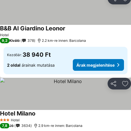
Megosztá
Ho
B&B Al Giardino Leonor
Árak megjelenítése
Hotel
9,2
Kiváló
378
2.2 km-re innen: Barcolana
38 940 Ft
Kezdőár:
2 oldal
árainak mutatása
Árak megjelenítése
Megosztá
Ho
Hotel Milano
Árak megjelenítése
Hotel
3 Kategória
7,8
Jó
3634
2.9 km-re innen: Barcolana