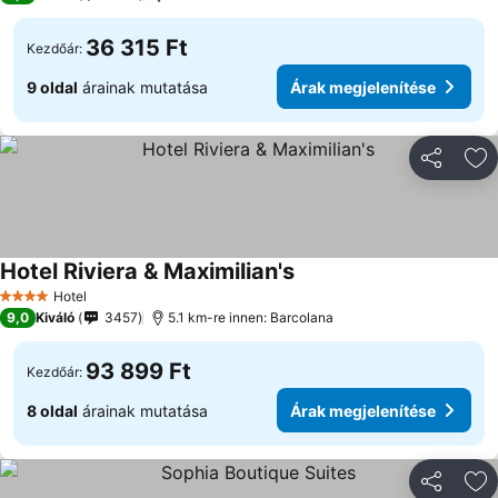
36 315 Ft
Kezdőár:
9 oldal
árainak mutatása
Árak megjelenítése
Megosztá
Ho
Hotel Riviera & Maximilian's
Árak megjelenítése
Hotel
4 Kategória
9,0
Kiváló
3457
5.1 km-re innen: Barcolana
93 899 Ft
Kezdőár:
8 oldal
árainak mutatása
Árak megjelenítése
Megosztá
Ho