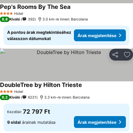
Pep's Rooms By The Sea
Árak megjelenítése
Hotel
4 Kategória
8,8
Kiváló
392
3.0 km-re innen: Barcolana
A pontos árak megtekintéséhez
Árak megjelenítése
válasszon dátumokat
Megosztá
Ho
DoubleTree by Hilton Trieste
Árak megjelenítése
Hotel
4 Kategória
9,2
Kiváló
6231
3.3 km-re innen: Barcolana
72 797 Ft
Kezdőár:
9 oldal
árainak mutatása
Árak megjelenítése