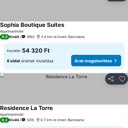
Sophia Boutique Suites
Árak megjelenítése
Apartmanhotel
9,0
Kiváló
990
3.4 km-re innen: Barcolana
54 320 Ft
Kezdőár:
6 oldal
árainak mutatása
Árak megjelenítése
Megosztá
Ho
Residence La Torre
Árak megjelenítése
Apartmanhotel
9,2
Kiváló
529
0.7 km-re innen: Barcolana