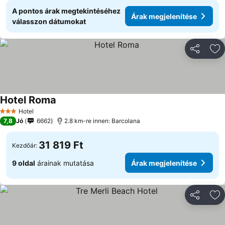
A pontos árak megtekintéséhez
Árak megjelenítése
válasszon dátumokat
Megosztá
Ho
Hotel Roma
Árak megjelenítése
Hotel
3 Kategória
7,8
Jó
6662
2.8 km-re innen: Barcolana
31 819 Ft
Kezdőár:
9 oldal
árainak mutatása
Árak megjelenítése
Megosztá
Ho