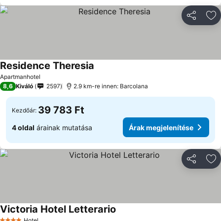
Megosztá
Ho
Residence Theresia
Árak megjelenítése
Apartmanhotel
8,6
Kiváló
2597
2.9 km-re innen: Barcolana
39 783 Ft
Kezdőár:
4 oldal
árainak mutatása
Árak megjelenítése
Megosztá
Ho
Victoria Hotel Letterario
Árak megjelenítése
Hotel