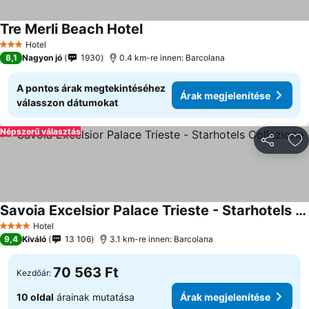
Tre Merli Beach Hotel
Árak megjelenítése
Hotel
3 Kategória
8,1
Nagyon jó
1930
0.4 km-re innen: Barcolana
A pontos árak megtekintéséhez
Árak megjelenítése
válasszon dátumokat
Népszerű választás
Megosztá
Ho
Savoia Excelsior Palace Trieste - Starhotels Collezione
Árak megjelenítése
Hotel
4 Kategória
9,4
Kiváló
13 106
3.1 km-re innen: Barcolana
70 563 Ft
Kezdőár:
10 oldal
árainak mutatása
Árak megjelenítése