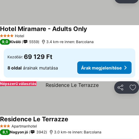
Megosztá
Ho
Hotel Miramare - Adults Only
Árak megjelenítése
Hotel
4 Kategória
9,0
Kiváló
5559
3.4 km-re innen: Barcolana
69 129 Ft
Kezdőár:
8 oldal
árainak mutatása
Árak megjelenítése
Népszerű választás
Megosztá
Ho
Residence Le Terrazze
Árak megjelenítése
Apartmanhotel
3 Kategória
8,1
Nagyon jó
3942
3.0 km-re innen: Barcolana