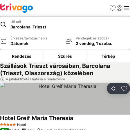
Kedvencek
Bejelen
Me
Úti cél
Barcolana, Trieszt
Érkezés/távozás napja
Vendégek és szobák
Dátumok
2 vendég, 1 szoba.
Rendezés
Szűrés
Térkép
Szállások Trieszt városában, Barcolana
(Trieszt, Olaszország) közelében
A jutalékfizetés hatása a rendezésre
Megosztá
Ho
Hotel Greif Maria Theresia
Árak megjelenítése
Hotel
5 Kategória