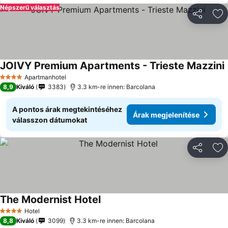
Népszerű választás
Megosztá
Ho
JOIVY Premium Apartments - Trieste Mazzini
Á
Apartmanhotel
4 Kategória
8,9
Kiváló
3383
3.3 km-re innen: Barcolana
A pontos árak megtekintéséhez
Árak megjelenítése
válasszon dátumokat
Megosztá
Ho
The Modernist Hotel
Árak megjelenítése
Hotel
4 Kategória
8,8
Kiváló
3099
3.3 km-re innen: Barcolana