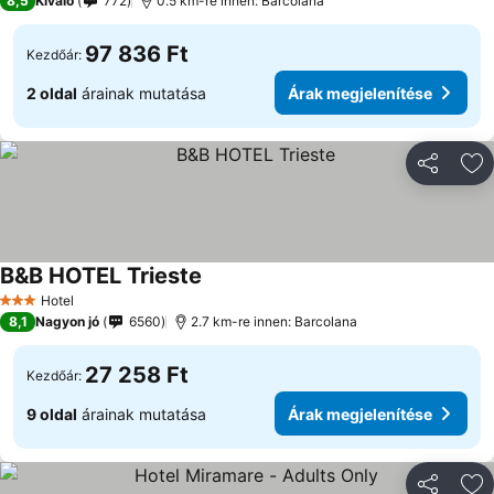
8,5
Kiváló
772
0.5 km-re innen: Barcolana
97 836 Ft
Kezdőár:
2 oldal
árainak mutatása
Árak megjelenítése
Megosztá
Ho
B&B HOTEL Trieste
Árak megjelenítése
Hotel
3 Kategória
8,1
Nagyon jó
6560
2.7 km-re innen: Barcolana
27 258 Ft
Kezdőár:
9 oldal
árainak mutatása
Árak megjelenítése