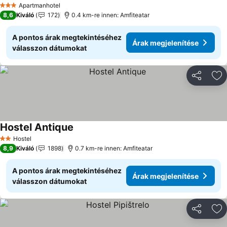
Apartmanhotel
3 Kategória
8,6
Kiváló
172
0.4 km-re innen: Amfiteatar
A pontos árak megtekintéséhez
Árak megjelenítése
válasszon dátumokat
Megosztá
Ho
Hostel Antique
Hostel
2 Kategória
8,9
Kiváló
1898
0.7 km-re innen: Amfiteatar
A pontos árak megtekintéséhez
Árak megjelenítése
válasszon dátumokat
Megosztá
Ho