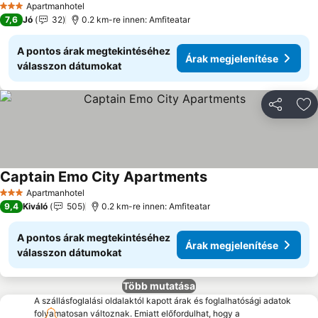
Apartmanhotel
3 Kategória
7,6
Jó
32
0.2 km-re innen: Amfiteatar
A pontos árak megtekintéséhez
Árak megjelenítése
válasszon dátumokat
Megosztá
Ho
Captain Emo City Apartments
Apartmanhotel
3 Kategória
9,4
Kiváló
505
0.2 km-re innen: Amfiteatar
A pontos árak megtekintéséhez
Árak megjelenítése
válasszon dátumokat
Több mutatása
A szállásfoglalási oldalaktól kapott árak és foglalhatósági adatok
folyamatosan változnak. Emiatt előfordulhat, hogy a