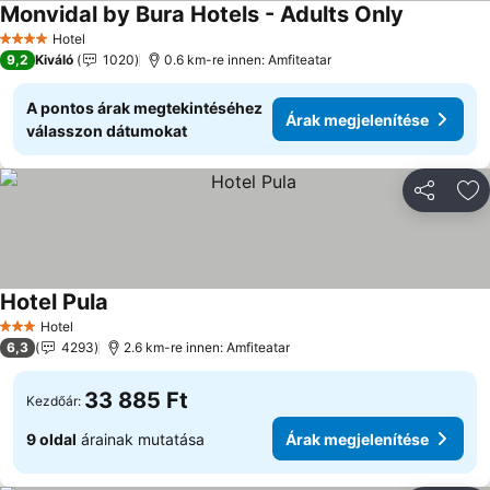
Monvidal by Bura Hotels - Adults Only
Hotel
4 Kategória
9,2
Kiváló
1020
0.6 km-re innen: Amfiteatar
A pontos árak megtekintéséhez
Árak megjelenítése
válasszon dátumokat
Megosztá
Ho
Hotel Pula
Hotel
3 Kategória
6,3
4293
2.6 km-re innen: Amfiteatar
33 885 Ft
Kezdőár:
9 oldal
árainak mutatása
Árak megjelenítése