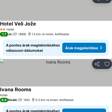
Megosztá
Ho
Hotel Veli Jože
Hotel
2 Kategória
7,7
Jó
1869
1.5 km-re innen: Amfiteatar
A pontos árak megtekintéséhez
Árak megjelenítése
válasszon dátumokat
Megosztá
Ho
Ivana Rooms
Hotel
8,6
Kiváló
184
0.2 km-re innen: Amfiteatar
A pontos árak megtekintéséhez