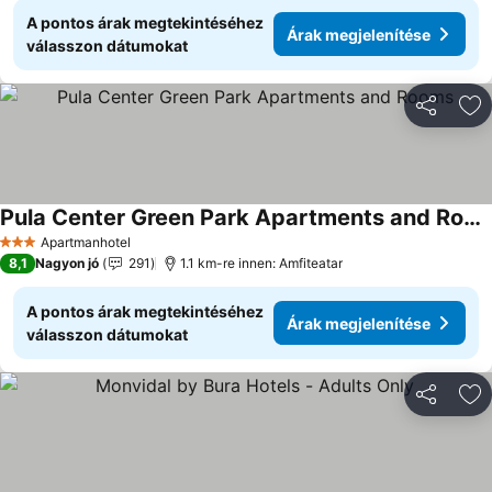
A pontos árak megtekintéséhez
Árak megjelenítése
válasszon dátumokat
Megosztá
Ho
Pula Center Green Park Apartments and Rooms
Apartmanhotel
3 Kategória
8,1
Nagyon jó
291
1.1 km-re innen: Amfiteatar
A pontos árak megtekintéséhez
Árak megjelenítése
válasszon dátumokat
Megosztá
Ho