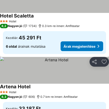
Hotel Scaletta
Hotel
3 Kategória
8,2
Nagyon jó
1734
0.3 km-re innen: Amfiteatar
45 291 Ft
Kezdőár:
6 oldal
árainak mutatása
Árak megjelenítése
Megosztá
Ho
Artena Hotel
Hotel
3 Kategória
8,3
Nagyon jó
606
0.7 km-re innen: Amfiteatar
33 187 Ft
Kezdőár: