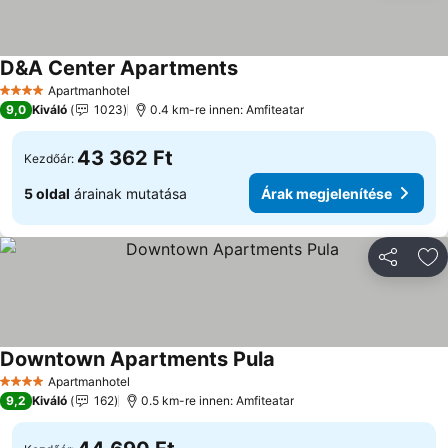
D&A Center Apartments
Apartmanhotel
4 Kategória
9,0
Kiváló
1023
0.4 km-re innen: Amfiteatar
43 362 Ft
Kezdőár:
5 oldal
árainak mutatása
Árak megjelenítése
Megosztá
Ho
Downtown Apartments Pula
Apartmanhotel
4 Kategória
9,2
Kiváló
162
0.5 km-re innen: Amfiteatar