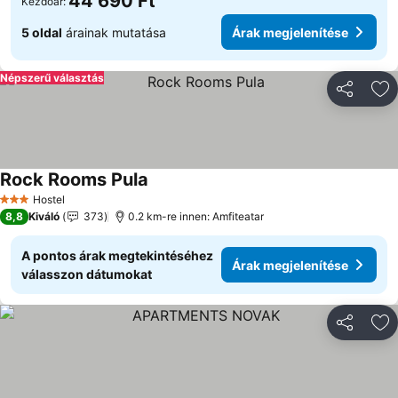
44 690 Ft
Kezdőár:
5 oldal
árainak mutatása
Árak megjelenítése
Népszerű választás
Megosztá
Ho
Rock Rooms Pula
Hostel
3 Kategória
8,8
Kiváló
373
0.2 km-re innen: Amfiteatar
A pontos árak megtekintéséhez
Árak megjelenítése
válasszon dátumokat
Megosztá
Ho