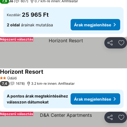
7,9
Jó
607
0.7 km-re innen: Amfiteatar
25 965 Ft
Kezdőár:
2 oldal
árainak mutatása
Árak megjelenítése
Népszerű választás
Megosztá
Ho
Horizont Resort
Üdülő
2 Kategória
7,4
1678
3.2 km-re innen: Amfiteatar
A pontos árak megtekintéséhez
Árak megjelenítése
válasszon dátumokat
Népszerű választás
Megosztá
Ho