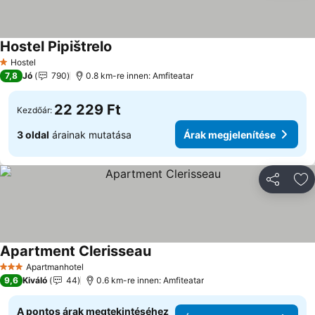
Hostel Pipištrelo
Hostel
1 Kategória
7,8
Jó
790
0.8 km-re innen: Amfiteatar
22 229 Ft
Kezdőár:
3 oldal
árainak mutatása
Árak megjelenítése
Megosztá
Ho
Apartment Clerisseau
Apartmanhotel
3 Kategória
9,6
Kiváló
44
0.6 km-re innen: Amfiteatar
A pontos árak megtekintéséhez