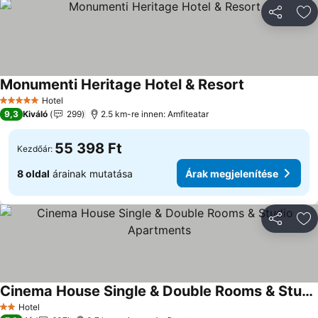
Megosztá
Ho
Monumenti Heritage Hotel & Resort
Hotel
5 Kategória
9,3
Kiváló
299
2.5 km-re innen: Amfiteatar
55 398 Ft
Kezdőár:
8 oldal
árainak mutatása
Árak megjelenítése
Megosztá
Ho
Cinema House Single & Double Rooms & Studio Apartments
Hotel
2 Kategória