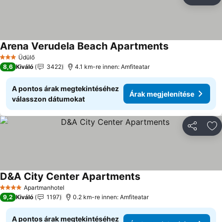
Megosztá
Ho
Arena Verudela Beach Apartments
Üdülő
3 Kategória
8,6
Kiváló
3422
4.1 km-re innen: Amfiteatar
A pontos árak megtekintéséhez
Árak megjelenítése
válasszon dátumokat
Megosztá
Ho
D&A City Center Apartments
Apartmanhotel
4 Kategória
9,2
Kiváló
1197
0.2 km-re innen: Amfiteatar
A pontos árak megtekintéséhez