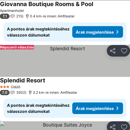
Giovanna Boutique Rooms & Pool
Apartmanhotel
7,1
215
0.4 km-re innen: Amfiteatar
A pontos árak megtekintéséhez
Árak megjelenítése
válasszon dátumokat
Népszerű választás
Megosztá
Ho
Splendid Resort
Üdülő
3 Kategória
7,0
3932
3.2 km-re innen: Amfiteatar
A pontos árak megtekintéséhez
Árak megjelenítése
válasszon dátumokat
Megosztá