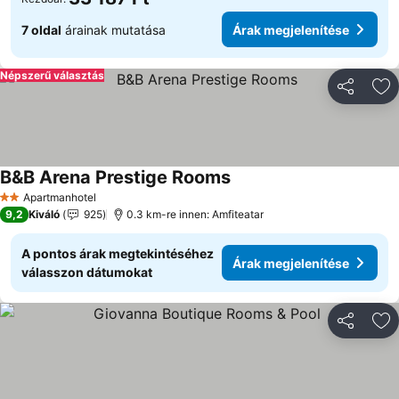
7 oldal
árainak mutatása
Árak megjelenítése
Népszerű választás
Megosztá
Ho
B&B Arena Prestige Rooms
Apartmanhotel
2 Kategória
9,2
Kiváló
925
0.3 km-re innen: Amfiteatar
A pontos árak megtekintéséhez
Árak megjelenítése
válasszon dátumokat
Megosztá
Ho