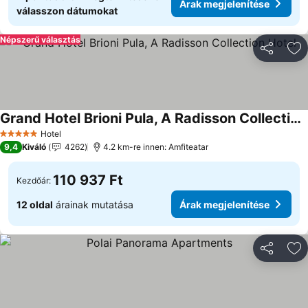
Árak megjelenítése
válasszon dátumokat
Népszerű választás
Megosztá
Ho
Grand Hotel Brioni Pula, A Radisson Collection Hotel
Hotel
5 Kategória
9,4
Kiváló
4262
4.2 km-re innen: Amfiteatar
110 937 Ft
Kezdőár:
12 oldal
árainak mutatása
Árak megjelenítése
Megosztá
Ho