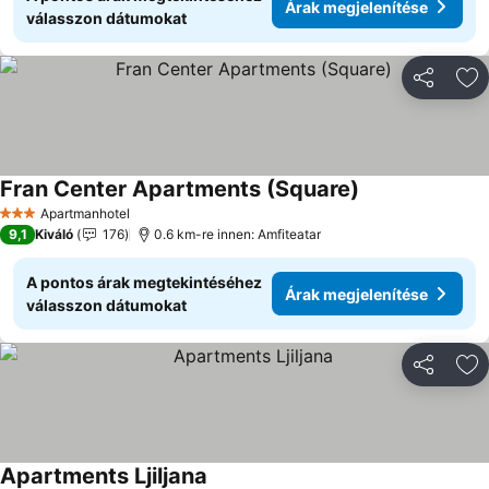
Árak megjelenítése
válasszon dátumokat
Megosztá
Ho
Fran Center Apartments (Square)
Apartmanhotel
3 Kategória
9,1
Kiváló
176
0.6 km-re innen: Amfiteatar
A pontos árak megtekintéséhez
Árak megjelenítése
válasszon dátumokat
Megosztá
Ho
Apartments Ljiljana