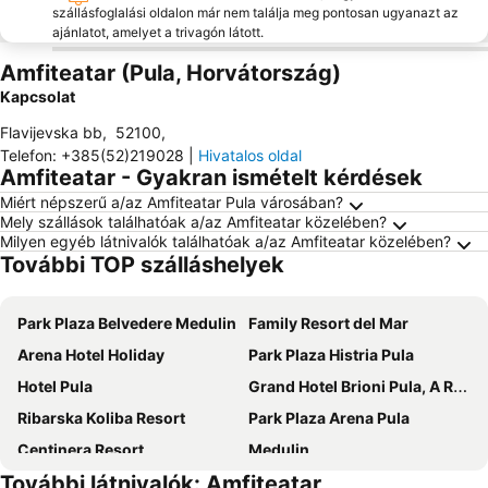
szállásfoglalási oldalon már nem találja meg pontosan ugyanazt az
ajánlatot, amelyet a trivagón látott.
Amfiteatar (Pula, Horvátország)
Kapcsolat
Flavijevska bb
,
52100
,
Telefon
:
+385(52)219028
|
Hivatalos oldal
Amfiteatar - Gyakran ismételt kérdések
Miért népszerű a/az Amfiteatar Pula városában?
Mely szállások találhatóak a/az Amfiteatar közelében?
Milyen egyéb látnivalók találhatóak a/az Amfiteatar közelében?
További TOP szálláshelyek
Park Plaza Belvedere Medulin
Family Resort del Mar
Arena Hotel Holiday
Park Plaza Histria Pula
Hotel Pula
Grand Hotel Brioni Pula, A Radisson Collection Hotel
Ribarska Koliba Resort
Park Plaza Arena Pula
Centinera Resort
Medulin
További látnivalók: Amfiteatar
Livadic
Arena One 99 Glamping