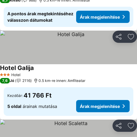
8,7
Kiváló
988
0.5 km-re innen: Amfiteatar
A pontos árak megtekintéséhez
Árak megjelenítése
válasszon dátumokat
Megosztá
Ho
Hotel Galija
Hotel
3 Kategória
7,6
Jó
2116
0.5 km-re innen: Amfiteatar
41 766 Ft
Kezdőár:
5 oldal
árainak mutatása
Árak megjelenítése
Megosztá
Ho