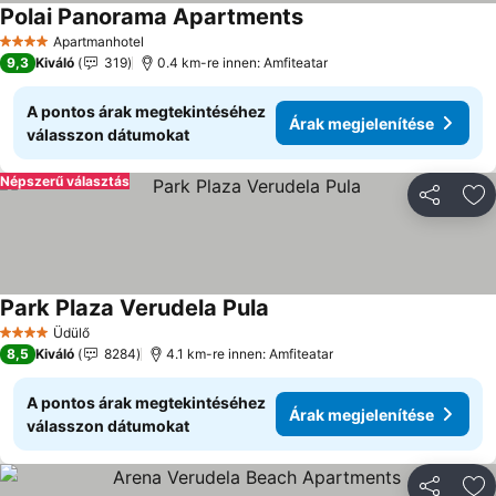
Polai Panorama Apartments
Apartmanhotel
4 Kategória
9,3
Kiváló
319
0.4 km-re innen: Amfiteatar
A pontos árak megtekintéséhez
Árak megjelenítése
válasszon dátumokat
Népszerű választás
Megosztá
Ho
Park Plaza Verudela Pula
Üdülő
4 Kategória
8,5
Kiváló
8284
4.1 km-re innen: Amfiteatar
A pontos árak megtekintéséhez
Árak megjelenítése
válasszon dátumokat