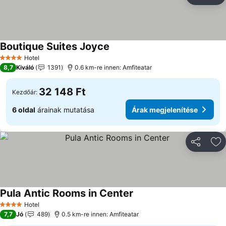
Ho
Boutique Suites Joyce
Hotel
4 Kategória
8,7
Kiváló
1391
0.6 km-re innen: Amfiteatar
32 148 Ft
Kezdőár:
6 oldal
árainak mutatása
Árak megjelenítése
Megosztá
Ho
Pula Antic Rooms in Center
Hotel
4 Kategória
7,7
Jó
489
0.5 km-re innen: Amfiteatar