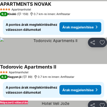
APARTMENTS NOVAK
Apartmanhotel
4 Kategória
9,2
Kiváló
159
0.7 km-re innen: Amfiteatar
A pontos árak megtekintéséhez
Árak megjelenítése
válasszon dátumokat
Megosztá
Ho
Todorovic Apartments II
Apartmanhotel
3 Kategória
8,3
Nagyon jó
89
0.7 km-re innen: Amfiteatar
A pontos árak megtekintéséhez
Árak megjelenítése
válasszon dátumokat
Népszerű választás