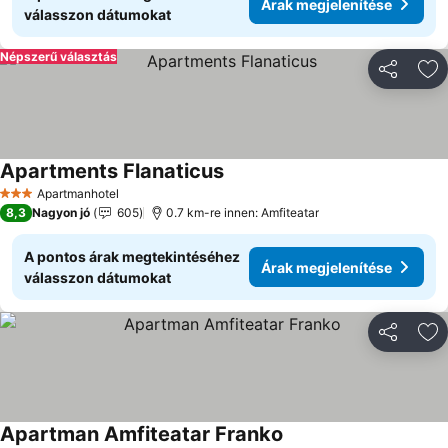
Árak megjelenítése
válasszon dátumokat
Népszerű választás
Megosztá
Ho
Apartments Flanaticus
Apartmanhotel
3 Kategória
8,3
Nagyon jó
605
0.7 km-re innen: Amfiteatar
A pontos árak megtekintéséhez
Árak megjelenítése
válasszon dátumokat
Megosztá
Ho
Apartman Amfiteatar Franko