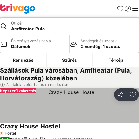
Kedvencek
Bejelen
Me
Úti cél
Amfiteatar, Pula
Érkezés/távozás napja
Vendégek és szobák
Dátumok
2 vendég, 1 szoba.
Rendezés
Szűrés
Térkép
Szállások Pula városában, Amfiteatar (Pula,
Horvátország) közelében
A jutalékfizetés hatása a rendezésre
Népszerű választás
Megosztá
Ho
Crazy House Hostel
Hostel
1 Kategória