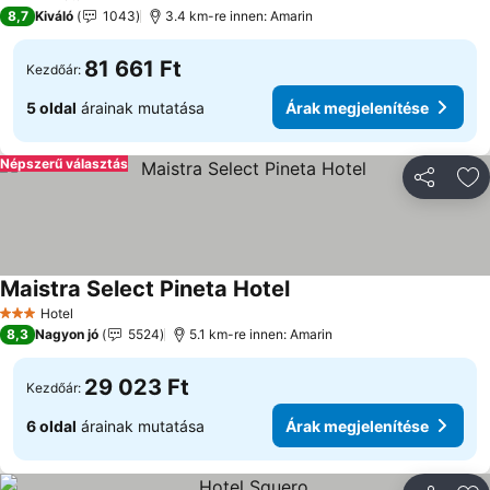
4 Kategória
8,7
Kiváló
1043
3.4 km-re innen: Amarin
81 661 Ft
Kezdőár:
5 oldal
árainak mutatása
Árak megjelenítése
Népszerű választás
Megosztá
Ho
Maistra Select Pineta Hotel
Árak megjelenítése
Hotel
3 Kategória
8,3
Nagyon jó
5524
5.1 km-re innen: Amarin
29 023 Ft
Kezdőár:
6 oldal
árainak mutatása
Árak megjelenítése