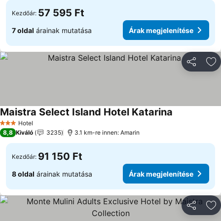
57 595 Ft
Kezdőár:
7 oldal
árainak mutatása
Árak megjelenítése
Megosztá
Ho
Maistra Select Island Hotel Katarina
Árak megjele
Hotel
3 Kategória
8,8
Kiváló
3235
3.1 km-re innen: Amarin
91 150 Ft
Kezdőár:
8 oldal
árainak mutatása
Árak megjelenítése
Megosztá
Ho