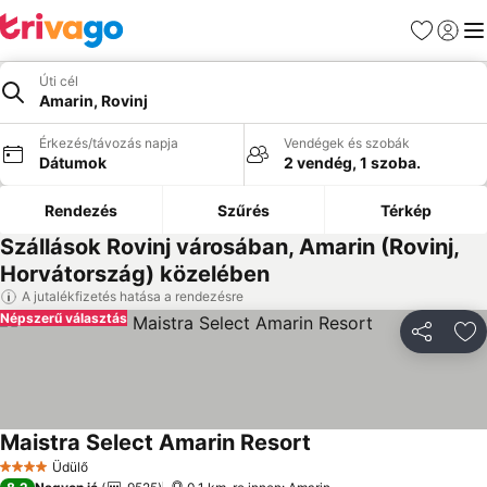
Kedvencek
Bejelen
Me
Úti cél
Amarin, Rovinj
Érkezés/távozás napja
Vendégek és szobák
Dátumok
2 vendég, 1 szoba.
Rendezés
Szűrés
Térkép
Szállások Rovinj városában, Amarin (Rovinj,
Horvátország) közelében
A jutalékfizetés hatása a rendezésre
Népszerű választás
Megosztá
Ho
Maistra Select Amarin Resort
Árak megjelenítése
Üdülő
4 Kategória