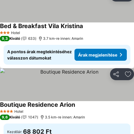
Bed & Breakfast Vila Kristina
Árak megjelenítése
Hotel
3 Kategória
9,3
Kiváló
633
3.7 km-re innen: Amarin
A pontos árak megtekintéséhez
Árak megjelenítése
válasszon dátumokat
Megosztá
Ho
Boutique Residence Arion
Árak megjelenítése
Hotel
4 Kategória
9,6
Kiváló
1047
3.5 km-re innen: Amarin
68 802 Ft
Kezdőár: