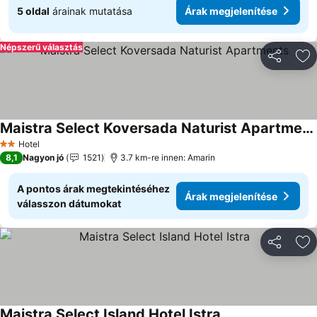
5 oldal
árainak mutatása
Árak megjelenítése
Népszerű választás
Megosztá
Ho
Maistra Select Koversada Naturist Apartments
Árak megjelenítése
Hotel
2 Kategória
8,1
Nagyon jó
1521
3.7 km-re innen: Amarin
A pontos árak megtekintéséhez
Árak megjelenítése
válasszon dátumokat
Megosztá
Ho
Maistra Select Island Hotel Istra