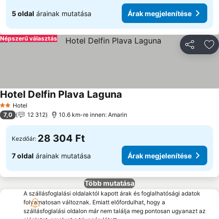
5 oldal
árainak mutatása
Árak megjelenítése
Népszerű választás
Megosztá
Ho
Hotel Delfin Plava Laguna
Árak megjelenítése
Hotel
2 Kategória
7,0
12 312
10.6 km-re innen: Amarin
28 304 Ft
Kezdőár:
7 oldal
árainak mutatása
Árak megjelenítése
Több mutatása
A szállásfoglalási oldalaktól kapott árak és foglalhatósági adatok
folyamatosan változnak. Emiatt előfordulhat, hogy a
szállásfoglalási oldalon már nem találja meg pontosan ugyanazt az