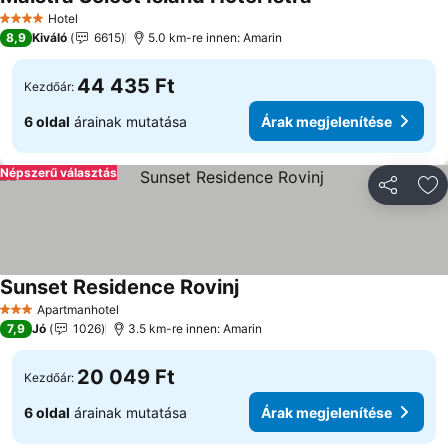
Árak megjelenítés
Hotel
4 Kategória
8,9
Kiváló
6615
5.0 km-re innen: Amarin
44 435 Ft
Kezdőár:
6 oldal
árainak mutatása
Árak megjelenítése
Népszerű választás
Megosztá
Ho
Sunset Residence Rovinj
Árak megjelenítése
Apartmanhotel
3 Kategória
7,9
Jó
1026
3.5 km-re innen: Amarin
20 049 Ft
Kezdőár:
6 oldal
árainak mutatása
Árak megjelenítése