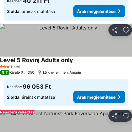
40 211 Ft
Kezdőár:
3 oldal
árainak mutatása
Árak megjelenítése
Megosztá
Ho
Level 5 Rovinj Adults only
Árak megjelenítése
Hotel
3 Kategória
9,7
Kiváló
350
1.5 km-re innen: Amarin
96 053 Ft
Kezdőár:
2 oldal
árainak mutatása
Árak megjelenítése
Népszerű választás
Megosztá
Ho