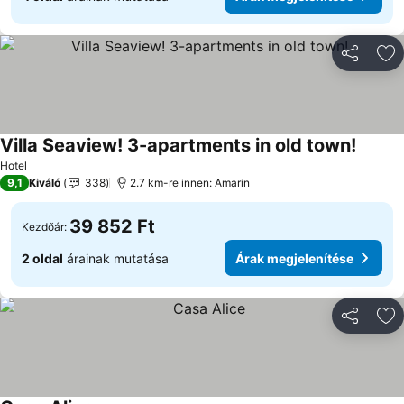
Megosztá
Ho
Villa Seaview! 3-apartments in old town!
Árak m
Hotel
9,1
Kiváló
338
2.7 km-re innen: Amarin
39 852 Ft
Kezdőár:
2 oldal
árainak mutatása
Árak megjelenítése
Megosztá
Ho