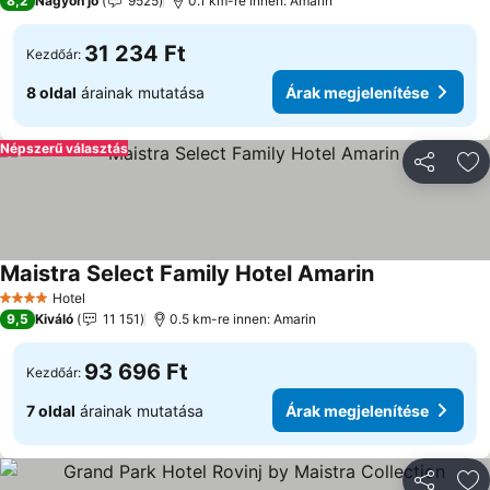
8,2
Nagyon jó
9525
0.1 km-re innen: Amarin
31 234 Ft
Kezdőár:
8 oldal
árainak mutatása
Árak megjelenítése
Népszerű választás
Megosztá
Ho
Maistra Select Family Hotel Amarin
Árak megjelen
Hotel
4 Kategória
9,5
Kiváló
11 151
0.5 km-re innen: Amarin
93 696 Ft
Kezdőár:
7 oldal
árainak mutatása
Árak megjelenítése