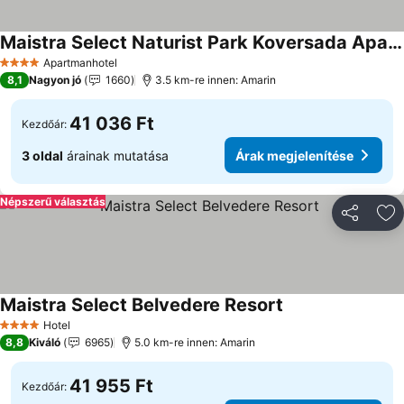
Maistra Select Naturist Park Koversada Apartments
Árak megjelenítése
Apartmanhotel
4 Kategória
8,1
Nagyon jó
1660
3.5 km-re innen: Amarin
41 036 Ft
Kezdőár:
3 oldal
árainak mutatása
Árak megjelenítése
Népszerű választás
Megosztá
Ho
Maistra Select Belvedere Resort
Árak megjeleníté
Hotel
4 Kategória
8,8
Kiváló
6965
5.0 km-re innen: Amarin
41 955 Ft
Kezdőár: