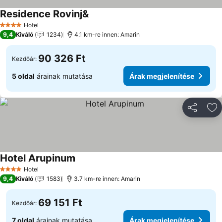
Residence Rovinj&
Árak megjelenítése
Hotel
4 Kategória
9,4
Kiváló
1234
4.1 km-re innen: Amarin
90 326 Ft
Kezdőár:
5 oldal
árainak mutatása
Árak megjelenítése
Megosztá
Ho
Hotel Arupinum
Árak megjelenítése
Hotel
4 Kategória
9,4
Kiváló
1583
3.7 km-re innen: Amarin
69 151 Ft
Kezdőár:
7 oldal
árainak mutatása
Árak megjelenítése