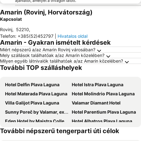
ajánlatot, amelyet a trivagón látott.
Amarin (Rovinj, Horvátország)
Kapcsolat
Rovinj
,
52210
,
Telefon
:
+385(52)452797
|
Hivatalos oldal
Amarin - Gyakran ismételt kérdések
Miért népszerű a/az Amarin Rovinj városában?
Mely szállások találhatóak a/az Amarin közelében?
Milyen egyéb látnivalók találhatóak a/az Amarin közelében?
További TOP szálláshelyek
Hotel Delfin Plava Laguna
Hotel Istra Plava Laguna
Hotel Materada Plava Laguna
Hotel Molindrio Plava Laguna
Villa Galijot Plava Laguna
Valamar Diamant Hotel
Sunny Poreč by Valamar, ex. Crystal
Hotel Parentium Plava Laguna
Eden Hotel by Maistra Collection
Hotel Albatros Plava Laguna
További népszerű tengerparti úti célok
Hotel Gran Vista Plava Laguna
Hotel Plavi Plava Laguna
Hotel Zorna Plava Laguna
Lone Hotel by Maistra Collection