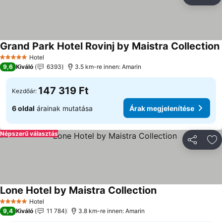
Megosztá
Ho
Grand Park Hotel Rovinj by Maistra Collection
Hotel
5 Kategória
9,6
Kiváló
6393
3.5 km-re innen: Amarin
147 319 Ft
Kezdőár:
6 oldal
árainak mutatása
Árak megjelenítése
Népszerű választás
Megosztá
Ho
Lone Hotel by Maistra Collection
Árak megjeleníté
Hotel
5 Kategória
9,4
Kiváló
11 784
3.8 km-re innen: Amarin