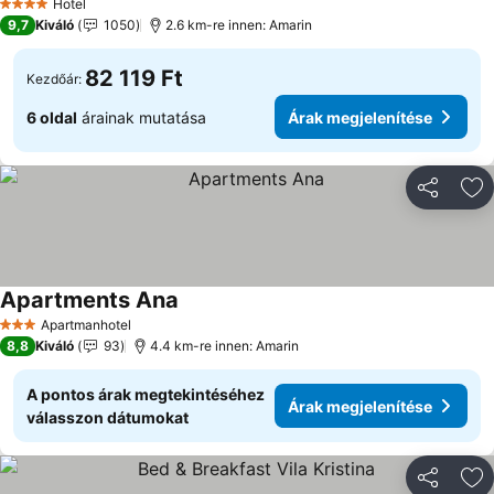
Hotel
4 Kategória
9,7
Kiváló
1050
2.6 km-re innen: Amarin
82 119 Ft
Kezdőár:
6 oldal
árainak mutatása
Árak megjelenítése
Megosztá
Ho
Apartments Ana
Árak megjelenítése
Apartmanhotel
3 Kategória
8,8
Kiváló
93
4.4 km-re innen: Amarin
A pontos árak megtekintéséhez
Árak megjelenítése
válasszon dátumokat
Megosztá
Ho