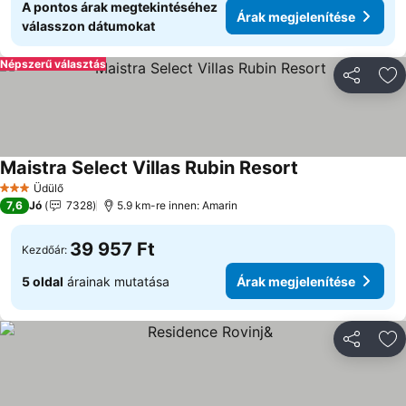
A pontos árak megtekintéséhez
Árak megjelenítése
válasszon dátumokat
Népszerű választás
Megosztá
Ho
Maistra Select Villas Rubin Resort
Árak megjelenít
Üdülő
3 Kategória
7,6
Jó
7328
5.9 km-re innen: Amarin
39 957 Ft
Kezdőár:
5 oldal
árainak mutatása
Árak megjelenítése
Megosztá
Ho