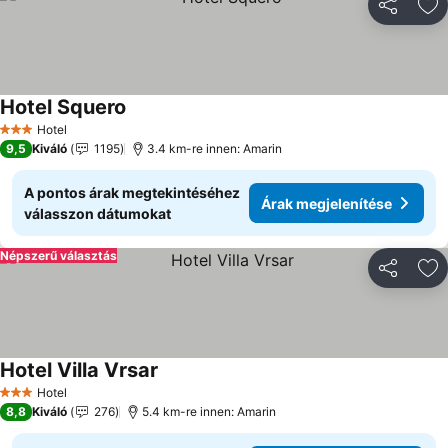
Megosztá
Ho
Hotel Squero
Árak megjelenítése
Hotel
3 Kategória
9,5
Kiváló
1195
3.4 km-re innen: Amarin
A pontos árak megtekintéséhez
Árak megjelenítése
válasszon dátumokat
Népszerű választás
Megosztá
Ho
Hotel Villa Vrsar
Árak megjelenítése
Hotel
3 Kategória
8,8
Kiváló
276
5.4 km-re innen: Amarin