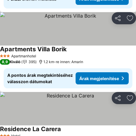
Megosztá
Ho
Apartments Villa Borik
Árak megjelenítése
Apartmanhotel
3 Kategória
8,9
Kiváló
395
1.2 km-re innen: Amarin
A pontos árak megtekintéséhez
Árak megjelenítése
válasszon dátumokat
Megosztá
Ho
Residence La Carera
Árak megjelenítése
Hotel