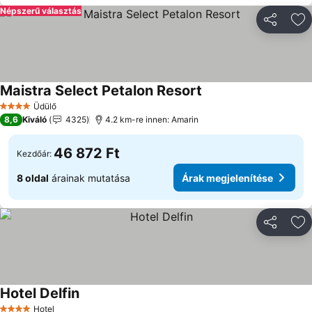
Népszerű választás
Megosztá
Ho
Maistra Select Petalon Resort
Árak megjelenítése
Üdülő
4 Kategória
8,6
Kiváló
4325
4.2 km-re innen: Amarin
46 872 Ft
Kezdőár:
8 oldal
árainak mutatása
Árak megjelenítése
Megosztá
Ho
Hotel Delfin
Árak megjelenítése
Hotel