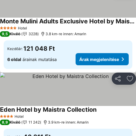
Monte Mulini Adults Exclusive Hotel by Maistra Collection
Árak megjelenítése
Hotel
5 Kategória
9,5
Kiváló
3228
3.8 km-re innen: Amarin
121 048 Ft
Kezdőár:
6 oldal
árainak mutatása
Árak megjelenítése
Megosztá
Ho
Eden Hotel by Maistra Collection
Árak megjeleníté
Hotel
4 Kategória
8,9
Kiváló
11 242
3.9 km-re innen: Amarin