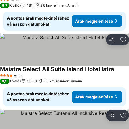
3 Kategória
8,7
Kiváló
181
2.8 km-re innen: Amarin
A pontos árak megtekintéséhez
Árak megjelenítése
válasszon dátumokat
Megosztá
Ho
Maistra Select All Suite Island Hotel Istra
Árak m
Hotel
4 Kategória
8,9
Kiváló
3963
5.0 km-re innen: Amarin
A pontos árak megtekintéséhez
Árak megjelenítése
válasszon dátumokat
Megosztá
Ho