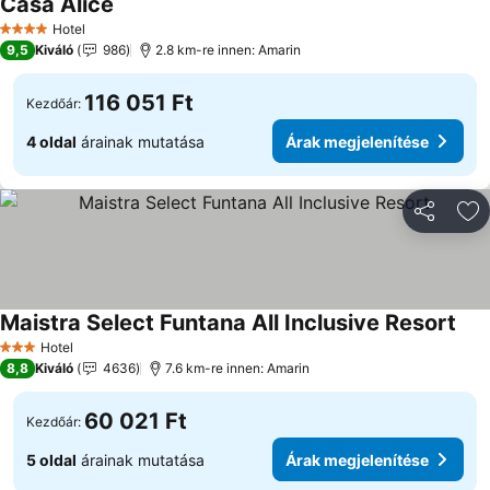
Casa Alice
Árak megjelenítése
Hotel
4 Kategória
9,5
Kiváló
986
2.8 km-re innen: Amarin
116 051 Ft
Kezdőár:
4 oldal
árainak mutatása
Árak megjelenítése
Megosztá
Ho
Maistra Select Funtana All Inclusive Resort
Árak
Hotel
3 Kategória
8,8
Kiváló
4636
7.6 km-re innen: Amarin
60 021 Ft
Kezdőár:
5 oldal
árainak mutatása
Árak megjelenítése