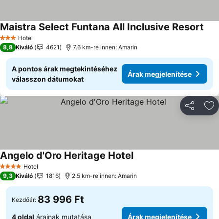
Maistra Select Funtana All Inclusive Resort
Árak
Hotel
3 Kategória
8,8
Kiváló
4621
7.6 km-re innen: Amarin
A pontos árak megtekintéséhez
Árak megjelenítése
válasszon dátumokat
Megosztá
Ho
Angelo d'Oro Heritage Hotel
Árak megjelenítése
Hotel
4 Kategória
9,3
Kiváló
1816
2.5 km-re innen: Amarin
83 996 Ft
Kezdőár:
4 oldal
árainak mutatása
Árak megjelenítése