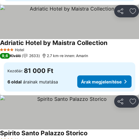
Megosztá
Ho
Adriatic Hotel by Maistra Collection
Árak megjele
Hotel
4 Kategória
9,6
Kiváló
2633
2.7 km-re innen: Amarin
81 000 Ft
Kezdőár:
6 oldal
árainak mutatása
Árak megjelenítése
Megosztá
Ho
Spirito Santo Palazzo Storico
Árak megjelenítése