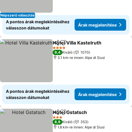
Népszerű választás
A pontos árak megtekintéséhez
Árak megjelenítése
válasszon dátumokat
Hotel Villa Kastelruth
Megosztás
Hozzáadás a kedvencekhez
Árak 
4 Kategória
9,4
Kiváló
1070
3.1 km-re innen: Alpe di Siusi
A pontos árak megtekintéséhez
Árak megjelenítése
válasszon dátumokat
Hotel Gstatsch
Megosztás
Hozzáadás a kedvencekhez
Árak megjel
3 Kategória
8,9
Kiváló
353
1.8 km-re innen: Alpe di Siusi