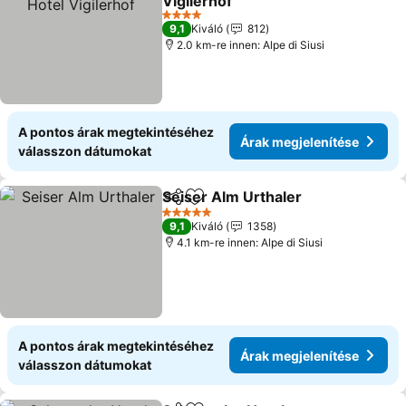
Vigilerhof
Árak megjelenítése
4 Kategória
9,1
Kiváló
812
2.0 km-re innen: Alpe di Siusi
A pontos árak megtekintéséhez
Árak megjelenítése
válasszon dátumokat
Seiser Alm Urthaler
Megosztás
Hozzáadás a kedvencekhez
Árak m
5 Kategória
9,1
Kiváló
1358
4.1 km-re innen: Alpe di Siusi
A pontos árak megtekintéséhez
Árak megjelenítése
válasszon dátumokat