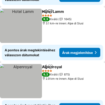
Hotel Lamm
Megosztás
Hozzáadás a kedvencekhez
Árak megjelen
4 Kategória
9,3
Kiváló
1645
3.1 km-re innen: Alpe di Siusi
A pontos árak megtekintéséhez
Árak megjelenítése
válasszon dátumokat
Alpenroyal
Megosztás
Hozzáadás a kedvencekhez
Árak megjelenít
4 Kategória
9,3
Kiváló
875
2.9 km-re innen: Alpe di Siusi