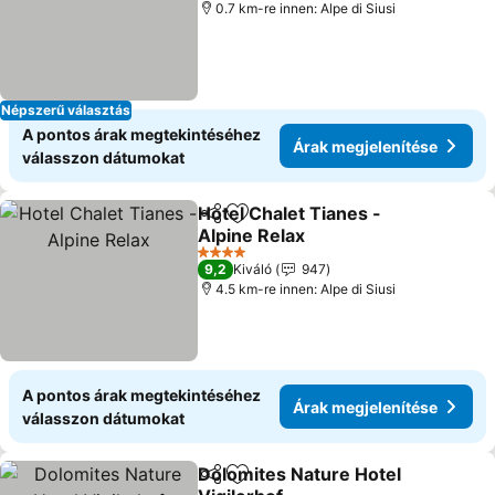
0.7 km-re innen: Alpe di Siusi
Népszerű választás
A pontos árak megtekintéséhez
Árak megjelenítése
válasszon dátumokat
Hotel Chalet Tianes -
Megosztás
Hozzáadás a kedvencekhez
Alpine Relax
Árak megjelenítése
4 Kategória
9,2
Kiváló
947
4.5 km-re innen: Alpe di Siusi
A pontos árak megtekintéséhez
Árak megjelenítése
válasszon dátumokat
Dolomites Nature Hotel
Megosztás
Hozzáadás a kedvencekhez