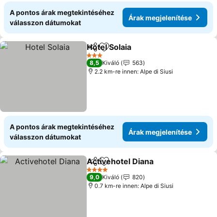
A pontos árak megtekintéséhez
Árak megjelenítése
válasszon dátumokat
Hotel Solaia
Megosztás
Hozzáadás a kedvencekhez
Árak megjelení
3 Kategória
8,5
Kiváló
563
2.2 km-re innen: Alpe di Siusi
A pontos árak megtekintéséhez
Árak megjelenítése
válasszon dátumokat
Activehotel Diana
Megosztás
Hozzáadás a kedvencekhez
Árak meg
4 Kategória
9,0
Kiváló
820
0.7 km-re innen: Alpe di Siusi