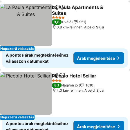
La Paula Apartments &
Megosztás
Hozzáadás a kedvencekhez
Suites
Árak megjelenítése
4 Kategória
9,8
Kiváló
951
0.8 km-re innen: Alpe di Siusi
Népszerű választás
A pontos árak megtekintéséhez
Árak megjelenítése
válasszon dátumokat
Piccolo Hotel Sciliar
Megosztás
Hozzáadás a kedvencekhez
Árak m
3 Kategória
8,1
Nagyon jó
1610
4.0 km-re innen: Alpe di Siusi
Népszerű választás
A pontos árak megtekintéséhez
Árak megjelenítése
válasszon dátumokat