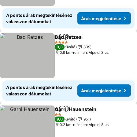
A pontos árak megtekintéséhez
Árak megjelenítése
válasszon dátumokat
Bad Ratzes
Megosztás
Hozzáadás a kedvencekhez
Árak megjelení
4 Kategória
9,3
Kiváló
839
0.9 km-re innen: Alpe di Siusi
A pontos árak megtekintéséhez
Árak megjelenítése
válasszon dátumokat
Garni Hauenstein
Megosztás
Hozzáadás a kedvencekhez
Árak meg
2 Kategória
9,0
Kiváló
951
0.2 km-re innen: Alpe di Siusi