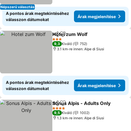
Népszerű választás
A pontos árak megtekintéséhez
Árak megjelenítése
válasszon dátumokat
Hotel zum Wolf
Megosztás
Hozzáadás a kedvencekhez
Árak megje
3 Kategória
9,3
Kiváló
752
3.1 km-re innen: Alpe di Siusi
A pontos árak megtekintéséhez
Árak megjelenítése
válasszon dátumokat
Sonus Alpis - Adults Only
Megosztás
Hozzáadás a kedvencekhez
4 Kategória
9,5
Kiváló
1002
1.3 km-re innen: Alpe di Siusi