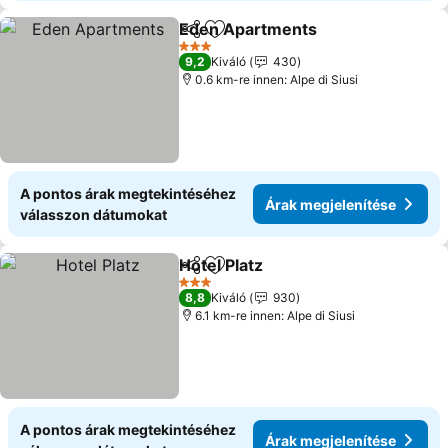
Eden Apartments
Megosztás
Hozzáadás a kedvencekhez
Árak meg
3 Kategória
9,2
Kiváló
430
0.6 km-re innen: Alpe di Siusi
A pontos árak megtekintéséhez
Árak megjelenítése
válasszon dátumokat
Hotel Platz
Megosztás
Hozzáadás a kedvencekhez
Árak megjelenít
3 Kategória
8,8
Kiváló
930
6.1 km-re innen: Alpe di Siusi
A pontos árak megtekintéséhez
Árak megjelenítése