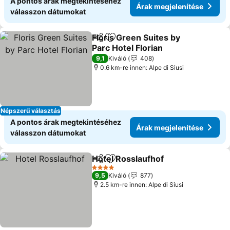
A pontos árak megtekintéséhez
Árak megjelenítése
válasszon dátumokat
Floris Green Suites by
Megosztás
Hozzáadás a kedvencekhez
Parc Hotel Florian
Árak megjelenítése
9,1
Kiváló
408
0.6 km-re innen: Alpe di Siusi
Népszerű választás
A pontos árak megtekintéséhez
Árak megjelenítése
válasszon dátumokat
Hotel Rosslaufhof
Megosztás
Hozzáadás a kedvencekhez
Árak meg
4 Kategória
9,5
Kiváló
877
2.5 km-re innen: Alpe di Siusi