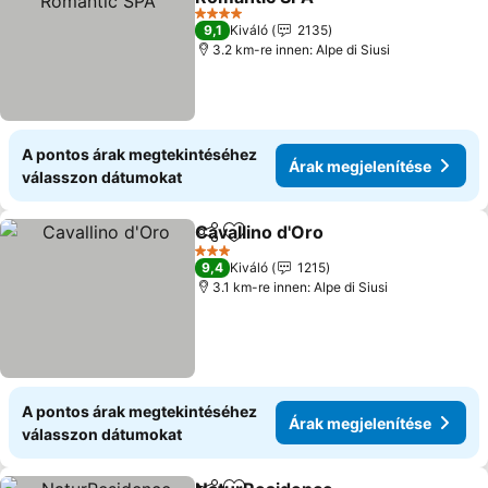
Árak megjelenítése
4 Kategória
9,1
Kiváló
2135
3.2 km-re innen: Alpe di Siusi
A pontos árak megtekintéséhez
Árak megjelenítése
válasszon dátumokat
Cavallino d'Oro
Megosztás
Hozzáadás a kedvencekhez
Árak megje
3 Kategória
9,4
Kiváló
1215
3.1 km-re innen: Alpe di Siusi
A pontos árak megtekintéséhez
Árak megjelenítése
válasszon dátumokat