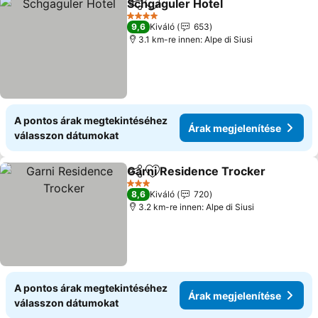
Schgaguler Hotel
Megosztás
Hozzáadás a kedvencekhez
Árak meg
4 Kategória
9,6
Kiváló
653
3.1 km-re innen: Alpe di Siusi
A pontos árak megtekintéséhez
Árak megjelenítése
válasszon dátumokat
Garni Residence Trocker
Megosztás
Hozzáadás a kedvencekhez
Á
3 Kategória
8,6
Kiváló
720
3.2 km-re innen: Alpe di Siusi
A pontos árak megtekintéséhez
Árak megjelenítése
válasszon dátumokat