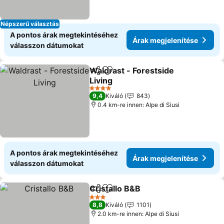
Népszerű választás
A pontos árak megtekintéséhez
Árak megjelenítése
válasszon dátumokat
Waldrast - Forestside
Megosztás
Hozzáadás a kedvencekhez
Living
Árak megjelenítése
4 Kategória
9,4
Kiváló
843
0.4 km-re innen: Alpe di Siusi
A pontos árak megtekintéséhez
Árak megjelenítése
válasszon dátumokat
Cristallo B&B
Megosztás
Hozzáadás a kedvencekhez
Árak megjele
3 Kategória
8,8
Kiváló
1101
2.0 km-re innen: Alpe di Siusi