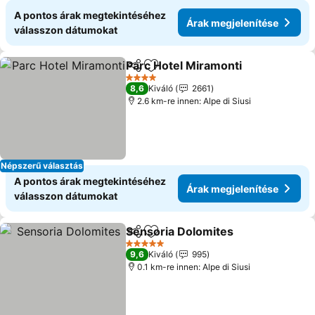
A pontos árak megtekintéséhez
Árak megjelenítése
válasszon dátumokat
Parc Hotel Miramonti
Megosztás
Hozzáadás a kedvencekhez
Árak 
4 Kategória
8,6
Kiváló
2661
2.6 km-re innen: Alpe di Siusi
Népszerű választás
A pontos árak megtekintéséhez
Árak megjelenítése
válasszon dátumokat
Sensoria Dolomites
Megosztás
Hozzáadás a kedvencekhez
Árak m
5 Kategória
9,6
Kiváló
995
0.1 km-re innen: Alpe di Siusi