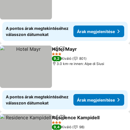
A pontos árak megtekintéséhez
Árak megjelenítése
válasszon dátumokat
Hotel Mayr
Megosztás
Hozzáadás a kedvencekhez
Árak megjelení
3 Kategória
9,2
Kiváló
801
3.0 km-re innen: Alpe di Siusi
A pontos árak megtekintéséhez
Árak megjelenítése
válasszon dátumokat
Residence Kampidell
Megosztás
Hozzáadás a kedvencekhez
Árak 
3 Kategória
9,4
Kiváló
98