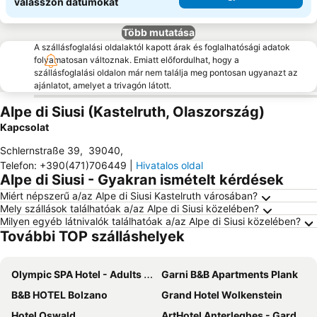
válasszon dátumokat
Több mutatása
A szállásfoglalási oldalaktól kapott árak és foglalhatósági adatok
folyamatosan változnak. Emiatt előfordulhat, hogy a
szállásfoglalási oldalon már nem találja meg pontosan ugyanazt az
ajánlatot, amelyet a trivagón látott.
Alpe di Siusi (Kastelruth, Olaszország)
Kapcsolat
Schlernstraße 39
,
39040
,
Telefon
:
+390(471)706449
|
Hivatalos oldal
Alpe di Siusi - Gyakran ismételt kérdések
Miért népszerű a/az Alpe di Siusi Kastelruth városában?
Mely szállások találhatóak a/az Alpe di Siusi közelében?
Milyen egyéb látnivalók találhatóak a/az Alpe di Siusi közelében?
További TOP szálláshelyek
Olympic SPA Hotel - Adults Only
Garni B&B Apartments Plank
B&B HOTEL Bolzano
Grand Hotel Wolkenstein
Hotel Oswald
ArtHotel Anterleghes - Gardenahotels