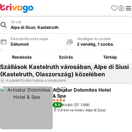
Kedvencek
Bejelen
Me
Úti cél
Alpe di Siusi, Kastelruth
Érkezés/távozás napja
Vendégek és szobák
Dátumok
2 vendég, 1 szoba.
Rendezés
Szűrés
Térkép
Szállások Kastelruth városában, Alpe di Siusi
(Kastelruth, Olaszország) közelében
A jutalékfizetés hatása a rendezésre
Artnatur Dolomites Hotel
Megosztás
Hozzáadás a kedvencekhez
& Spa
Árak megjelenítése
4 Kategória
9,0
Kiváló
1268
0.6 km-re innen: Alpe di Siusi