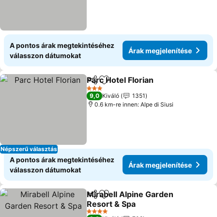
A pontos árak megtekintéséhez
Árak megjelenítése
válasszon dátumokat
Parc Hotel Florian
Megosztás
Hozzáadás a kedvencekhez
Árak meg
3 Kategória
9,0
Kiváló
1351
0.6 km-re innen: Alpe di Siusi
Népszerű választás
A pontos árak megtekintéséhez
Árak megjelenítése
válasszon dátumokat
Mirabell Alpine Garden
Megosztás
Hozzáadás a kedvencekhez
Resort & Spa
Árak megjelenítése
4 Kategória