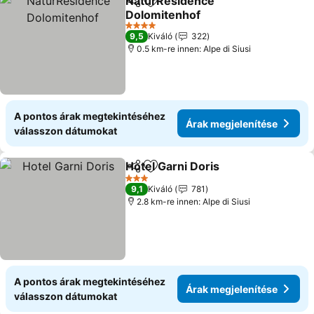
NaturResidence
Megosztás
Hozzáadás a kedvencekhez
Dolomitenhof
Árak megjelenítése
4 Kategória
9,5
Kiváló
322
0.5 km-re innen: Alpe di Siusi
A pontos árak megtekintéséhez
Árak megjelenítése
válasszon dátumokat
Hotel Garni Doris
Megosztás
Hozzáadás a kedvencekhez
Árak meg
3 Kategória
9,1
Kiváló
781
2.8 km-re innen: Alpe di Siusi
A pontos árak megtekintéséhez
Árak megjelenítése
válasszon dátumokat