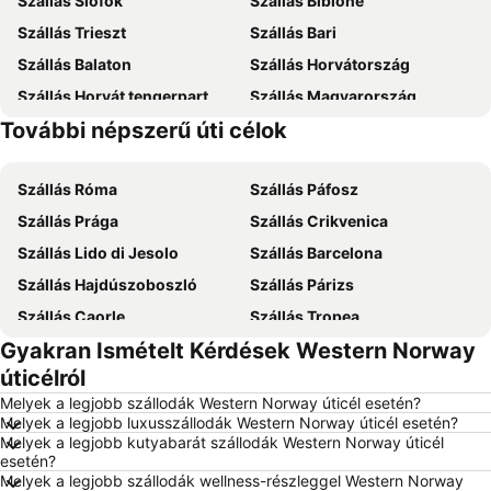
Szállás Siófok
Szállás Bibione
Szállás Trieszt
Szállás Bari
Szállás Balaton
Szállás Horvátország
Szállás Horvát tengerpart
Szállás Magyarország
További népszerű úti célok
Szállás Zakynthos
Szállás Mallorca
Szállás Róma
Szállás Páfosz
Szállás Prága
Szállás Crikvenica
Szállás Lido di Jesolo
Szállás Barcelona
Szállás Hajdúszoboszló
Szállás Párizs
Szállás Caorle
Szállás Tropea
Gyakran Ismételt Kérdések Western Norway
Szállás Dubrovnik
Szállás Eger
úticélról
Szállás Debrecen
Szállás Bécs
Melyek a legjobb szállodák Western Norway úticél esetén?
Szállás Balatonfüred
Szállás London
Melyek a legjobb luxusszállodák Western Norway úticél esetén?
Melyek a legjobb kutyabarát szállodák Western Norway úticél
Szállás Portorož
Szállás Napospart
esetén?
Szállás Alghero
Szállás Rodosz sziget
Melyek a legjobb szállodák wellness-részleggel Western Norway