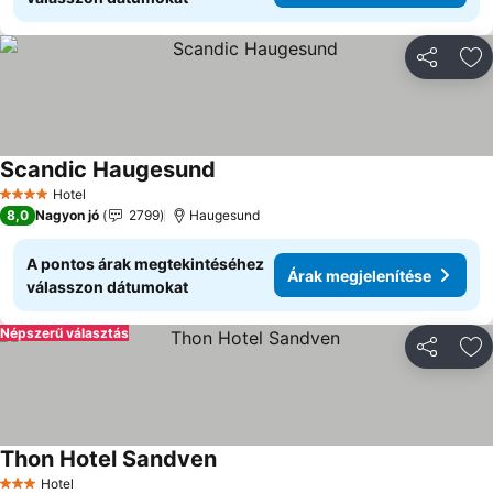
Megosztá
Ho
Scandic Haugesund
Hotel
4 Kategória
8,0
Nagyon jó
2799
Haugesund
A pontos árak megtekintéséhez
Árak megjelenítése
válasszon dátumokat
Népszerű választás
Megosztá
Ho
Thon Hotel Sandven
Hotel
3 Kategória