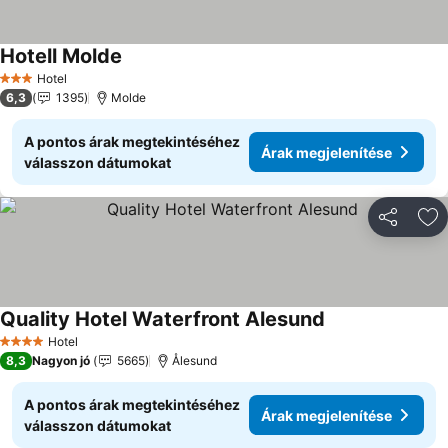
Hotell Molde
Hotel
3 Kategória
6,3
1395
Molde
A pontos árak megtekintéséhez
Árak megjelenítése
válasszon dátumokat
Megosztá
Ho
Quality Hotel Waterfront Alesund
Hotel
4 Kategória
8,3
Nagyon jó
5665
Ålesund
A pontos árak megtekintéséhez
Árak megjelenítése
válasszon dátumokat