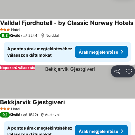
Valldal Fjordhotell - by Classic Norway Hotels
Hotel
3 Kategória
9,3
Kiváló
2244
Norddal
A pontos árak megtekintéséhez
Árak megjelenítése
válasszon dátumokat
Népszerű választás
Megosztá
Ho
Bekkjarvik Gjestgiveri
Hotel
3 Kategória
9,1
Kiváló
1542
Austevoll
A pontos árak megtekintéséhez
Árak megjelenítése
válasszon dátumokat