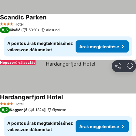
Scandic Parken
Hotel
4 Kategória
8,5
Kiváló
5320
Ålesund
A pontos árak megtekintéséhez
Árak megjelenítése
válasszon dátumokat
Népszerű választás
Megosztá
Ho
Hardangerfjord Hotel
Hotel
4 Kategória
8,2
Nagyon jó
1824
Øystese
A pontos árak megtekintéséhez
Árak megjelenítése
válasszon dátumokat