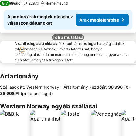
8,7
Kiváló
2297
Norheimsund
A pontos árak megtekintéséhez
Árak megjelenítése
válasszon dátumokat
Több mutatása
A szállásfoglalási oldalaktól kapott árak és foglalhatósági adatok
folyamatosan változnak. Emiatt előfordulhat, hogy a
szállásfoglalási oldalon már nem találja meg pontosan ugyanazt az
ajánlatot, amelyet a trivagón látott.
Ártartomány
Szállások itt: Western Norway -
Ártartomány
kezdőár:
‎36 998 Ft
-
‎36 998 Ft
(price per night)
Western Norway egyéb szállásai