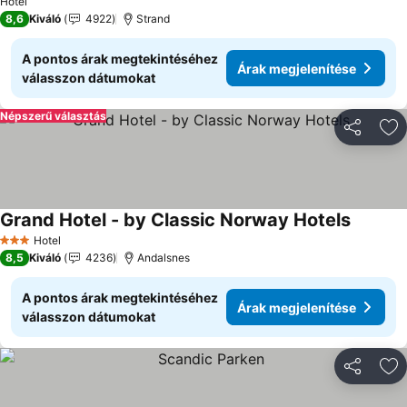
Hotel
8,6
Kiváló
4922
Strand
A pontos árak megtekintéséhez
Árak megjelenítése
válasszon dátumokat
Népszerű választás
Megosztá
Ho
Grand Hotel - by Classic Norway Hotels
Hotel
3 Kategória
8,5
Kiváló
4236
Andalsnes
A pontos árak megtekintéséhez
Árak megjelenítése
válasszon dátumokat
Megosztá
Ho