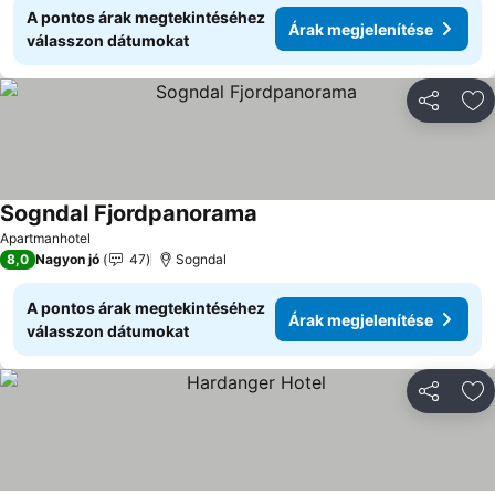
A pontos árak megtekintéséhez
Árak megjelenítése
válasszon dátumokat
Megosztá
Ho
Sogndal Fjordpanorama
Apartmanhotel
8,0
Nagyon jó
47
Sogndal
A pontos árak megtekintéséhez
Árak megjelenítése
válasszon dátumokat
Megosztá
Ho