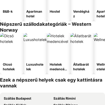
B&B-k
Apartman
Hostel
Vendéghá
Apar
hotel
z
hotel
Népszerű szállodakategóriák – Western
Norway
Olcsó
Luxushote
Hotelek
Állatbarát
Well
hotelek
lek
medencév
hotelek
otele
el
Ezek a népszerű helyek csak egy kattintásra
vannak
Szállás Budapest
Szállás Rimini