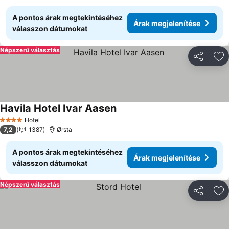
A pontos árak megtekintéséhez
Árak megjelenítése
válasszon dátumokat
Népszerű választás
Megosztá
Ho
Havila Hotel Ivar Aasen
Hotel
4 Kategória
7,2
1387
Ørsta
A pontos árak megtekintéséhez
Árak megjelenítése
válasszon dátumokat
Népszerű választás
Megosztá
Ho