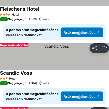
Fleischer's Hotel
Hotel
4 Kategória
8,0
Nagyon jó
4099
Voss
A pontos árak megtekintéséhez
Árak megjelenítése
válasszon dátumokat
Népszerű választás
Megosztá
Ho
Scandic Voss
Hotel
3 Kategória
8,3
Nagyon jó
4704
Voss
A pontos árak megtekintéséhez
Árak megjelenítése
válasszon dátumokat