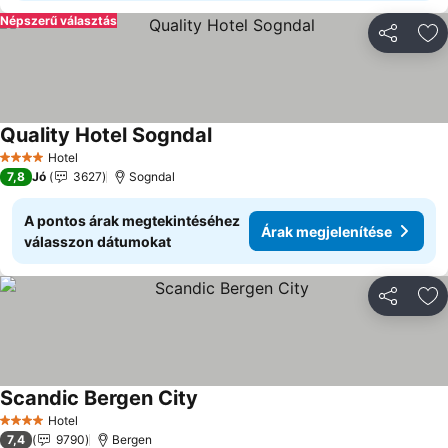
Népszerű választás
Megosztá
Ho
Quality Hotel Sogndal
Hotel
4 Kategória
7,8
Jó
3627
Sogndal
A pontos árak megtekintéséhez
Árak megjelenítése
válasszon dátumokat
Megosztá
Ho
Scandic Bergen City
Hotel
4 Kategória
7,4
9790
Bergen