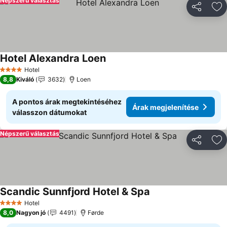
Népszerű választás
Megosztá
Ho
Hotel Alexandra Loen
Hotel
4 Kategória
8,8
Kiváló
3632
Loen
A pontos árak megtekintéséhez
Árak megjelenítése
válasszon dátumokat
Népszerű választás
Megosztá
Ho
Scandic Sunnfjord Hotel & Spa
Hotel
4 Kategória
8,0
Nagyon jó
4491
Førde