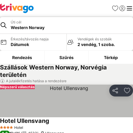
Kedvencek
Bejelen
Me
Úti cél
Western Norway
Érkezés/távozás napja
Vendégek és szobák
Dátumok
2 vendég, 1 szoba.
Rendezés
Szűrés
Térkép
Szállások Western Norway, Norvégia
területén
A jutalékfizetés hatása a rendezésre
Népszerű választás
Megosztá
Ho
Hotel Ullensvang
Hotel
4 Kategória