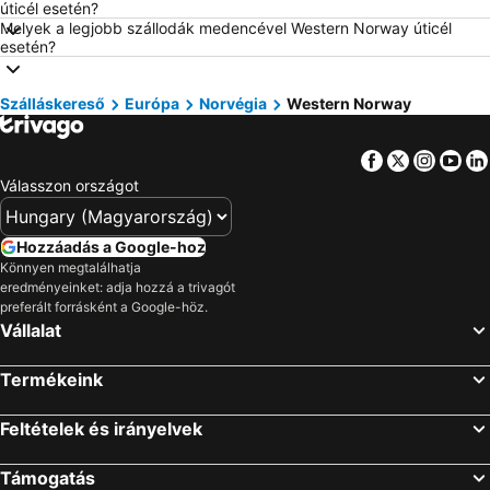
úticél esetén?
Szállás Olaszország
Szállás Málta
Melyek a legjobb szállodák medencével Western Norway úticél
esetén?
Szállás Korfu
Szállás Szardínia
Szállás Görögország
Szállás Szlovénia
Szálláskereső
Európa
Norvégia
Western Norway
Szállás Török Riviéra
Szállás Krk-sziget
Szállás Kréta
Szállás Isztria
Facebook
Twitter
Insta
Yo
Szállás Balaton déli part
Szállás Kefalonia
Válasszon országot
Szállás Montenegró
Szállás Menorca
Szállás Tenerife
Szállás Szicília
Hozzáadás a Google-hoz
Könnyen megtalálhatja
Szállás Garda-tó
Szállás Észak-Olaszország
eredményeinket: adja hozzá a trivagót
preferált forrásként a Google-höz.
Vállalat
Termékeink
Feltételek és irányelvek
Támogatás