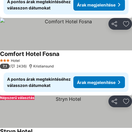
A pontos árak megtekintéséhez
Árak megjelenítése
válasszon dátumokat
Megosztá
Ho
Comfort Hotel Fosna
Hotel
3 Kategória
7,1
2436
Kristiansund
A pontos árak megtekintéséhez
Árak megjelenítése
válasszon dátumokat
Népszerű választás
Megosztá
Ho
Stryn Hotel