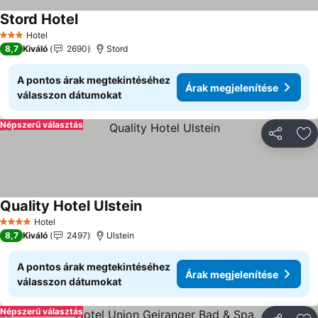
Stord Hotel
Hotel
3 Kategória
8,7
Kiváló
2690
Stord
A pontos árak megtekintéséhez
Árak megjelenítése
válasszon dátumokat
Népszerű választás
Megosztá
Ho
Quality Hotel Ulstein
Hotel
4 Kategória
8,7
Kiváló
2497
Ulstein
A pontos árak megtekintéséhez
Árak megjelenítése
válasszon dátumokat
Népszerű választás