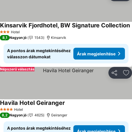
Kinsarvik Fjordhotel, BW Signature Collection
Hotel
3 Kategória
8,1
Nagyon jó
1543
Kinsarvik
A pontos árak megtekintéséhez
Árak megjelenítése
válasszon dátumokat
Népszerű választás
Megosztá
Ho
Havila Hotel Geiranger
Hotel
4 Kategória
8,2
Nagyon jó
4625
Geiranger
A pontos árak megtekintéséhez
Árak megjelenítése