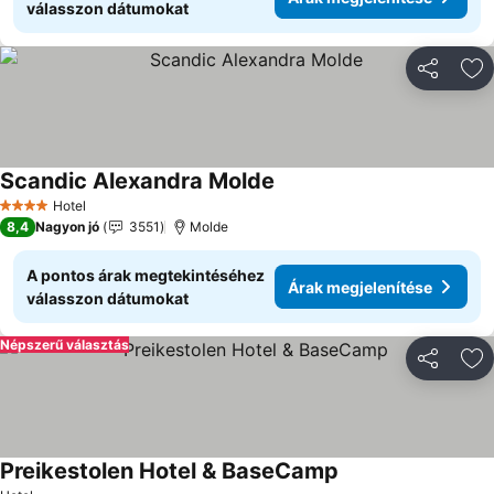
válasszon dátumokat
Megosztá
Ho
Scandic Alexandra Molde
Hotel
4 Kategória
8,4
Nagyon jó
3551
Molde
A pontos árak megtekintéséhez
Árak megjelenítése
válasszon dátumokat
Népszerű választás
Megosztá
Ho
Preikestolen Hotel & BaseCamp