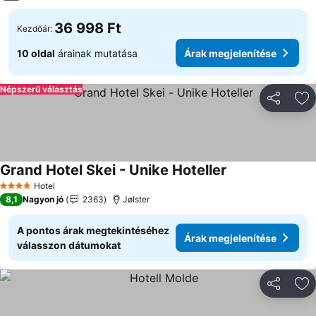
36 998 Ft
Kezdőár:
10 oldal
árainak mutatása
Árak megjelenítése
Népszerű választás
Megosztá
Ho
Grand Hotel Skei - Unike Hoteller
Hotel
4 Kategória
8,1
Nagyon jó
2363
Jølster
A pontos árak megtekintéséhez
Árak megjelenítése
válasszon dátumokat
Megosztá
Ho