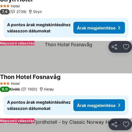
Hotel
3 Kategória
7,4
2739
Stryn
A pontos árak megtekintéséhez
Árak megjelenítése
válasszon dátumokat
Népszerű választás
Megosztá
Ho
Thon Hotel Fosnavåg
Hotel
3 Kategória
9,0
Kiváló
1920
Herøy
A pontos árak megtekintéséhez
Árak megjelenítése
válasszon dátumokat
Népszerű választás
Megosztá
Ho