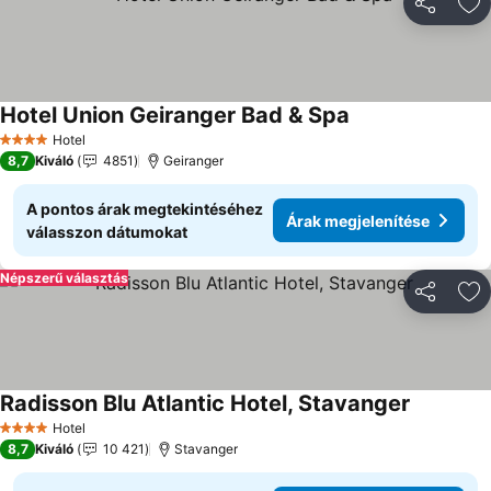
Megosztá
Ho
Hotel Union Geiranger Bad & Spa
Hotel
4 Kategória
8,7
Kiváló
4851
Geiranger
A pontos árak megtekintéséhez
Árak megjelenítése
válasszon dátumokat
Népszerű választás
Megosztá
Ho
Radisson Blu Atlantic Hotel, Stavanger
Hotel
4 Kategória
8,7
Kiváló
10 421
Stavanger