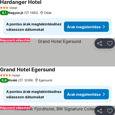
Hardanger Hotel
Hotel
3 Kategória
8,1
Nagyon jó
1682
Odda
A pontos árak megtekintéséhez
Árak megjelenítése
válasszon dátumokat
Népszerű választás
Megosztá
Ho
Grand Hotel Egersund
Hotel
4 Kategória
8,6
Kiváló
3069
Egersund
A pontos árak megtekintéséhez
Árak megjelenítése
válasszon dátumokat
Népszerű választás
Megosztá
Ho