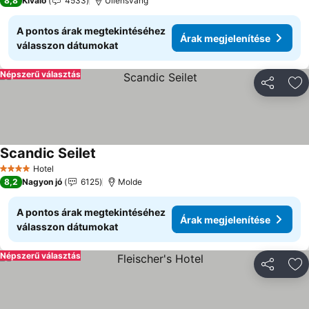
8,8
Kiváló
4533
Ullensvang
A pontos árak megtekintéséhez
Árak megjelenítése
válasszon dátumokat
Népszerű választás
Megosztá
Ho
Scandic Seilet
Hotel
4 Kategória
8,2
Nagyon jó
6125
Molde
A pontos árak megtekintéséhez
Árak megjelenítése
válasszon dátumokat
Népszerű választás
Megosztá
Ho