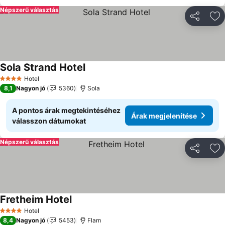
Népszerű választás
Megosztá
Ho
Sola Strand Hotel
Hotel
4 Kategória
8,1
Nagyon jó
5360
Sola
A pontos árak megtekintéséhez
Árak megjelenítése
válasszon dátumokat
Népszerű választás
Megosztá
Ho
Fretheim Hotel
Hotel
4 Kategória
8,4
Nagyon jó
5453
Flam