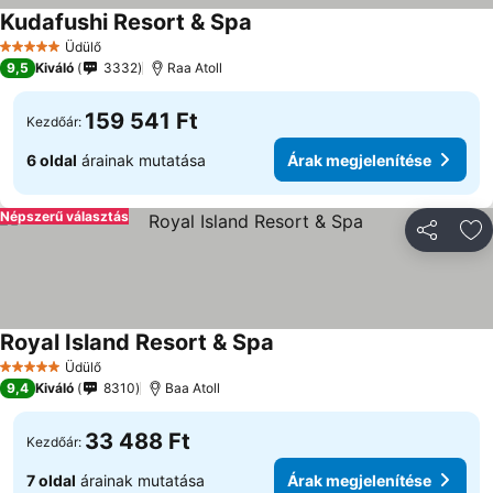
Kudafushi Resort & Spa
Árak megjelenítése
Üdülő
5 Kategória
9,5
Kiváló
3332
Raa Atoll
159 541 Ft
Kezdőár:
6 oldal
árainak mutatása
Árak megjelenítése
Népszerű választás
Megosztá
Ho
Royal Island Resort & Spa
Árak megjelenítése
Üdülő
5 Kategória
9,4
Kiváló
8310
Baa Atoll
33 488 Ft
Kezdőár:
7 oldal
árainak mutatása
Árak megjelenítése