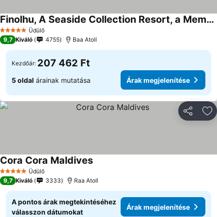
Finolhu, A Seaside Collection Resort, a Member of Design Hotels
Árak megjelenítése
Üdülő
5 Kategória
9,7
Kiváló
4755
Baa Atoll
207 462 Ft
Kezdőár:
5 oldal
árainak mutatása
Árak megjelenítése
Megosztá
Ho
Cora Cora Maldives
Árak megjelenítése
Üdülő
5 Kategória
9,7
Kiváló
3333
Raa Atoll
A pontos árak megtekintéséhez
Árak megjelenítése
válasszon dátumokat