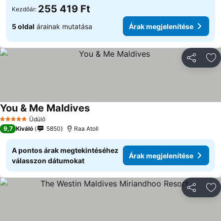
255 419 Ft
Kezdőár:
5 oldal
árainak mutatása
Árak megjelenítése
Megosztá
Ho
You & Me Maldives
Árak megjelenítése
Üdülő
5 Kategória
9,7
Kiváló
5850
Raa Atoll
A pontos árak megtekintéséhez
Árak megjelenítése
válasszon dátumokat
Megosztá
Ho