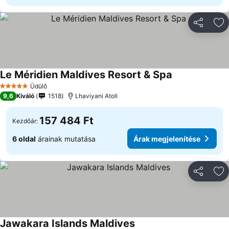
Megosztá
Ho
Le Méridien Maldives Resort & Spa
Árak megjelení
Üdülő
5 Kategória
9,6
Kiváló
1518
Lhaviyani Atoll
157 484 Ft
Kezdőár:
6 oldal
árainak mutatása
Árak megjelenítése
Megosztá
Ho
Jawakara Islands Maldives