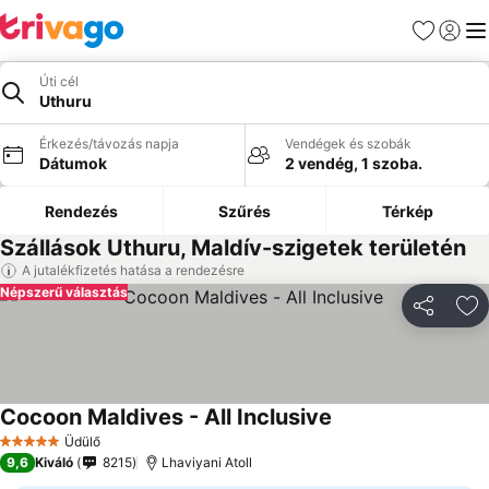
Kedvencek
Bejelen
Me
Úti cél
Uthuru
Érkezés/távozás napja
Vendégek és szobák
Dátumok
2 vendég, 1 szoba.
Rendezés
Szűrés
Térkép
Szállások Uthuru, Maldív-szigetek területén
A jutalékfizetés hatása a rendezésre
Népszerű választás
Megosztá
Ho
Cocoon Maldives - All Inclusive
Árak megjelenítése
Üdülő
5 Kategória
9,6
Kiváló
8215
Lhaviyani Atoll