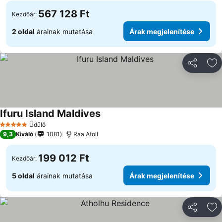
567 128 Ft
Kezdőár:
2 oldal
árainak mutatása
Árak megjelenítése
Megosztá
Ho
Ifuru Island Maldives
Árak megjelenítése
Üdülő
5 Kategória
9,3
Kiváló
1081
Raa Atoll
199 012 Ft
Kezdőár:
5 oldal
árainak mutatása
Árak megjelenítése
Megosztá
Ho