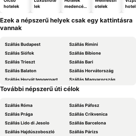
Olcsó
Luxushote
Hotelek
Wellnessh
Vízpa
hotelek
lek
medencév
otelek
hote
el
Ezek a népszerű helyek csak egy kattintásra
vannak
Szállás Budapest
Szállás Rimini
Szállás Siófok
Szállás Bibione
Szállás Trieszt
Szállás Bari
Szállás Balaton
Szállás Horvátország
Szállás Horvát tengerpart
Szállás Magyarország
További népszerű úti célok
Szállás Zakynthos
Szállás Mallorca
Szállás Róma
Szállás Páfosz
Szállás Prága
Szállás Crikvenica
Szállás Lido di Jesolo
Szállás Barcelona
Szállás Hajdúszoboszló
Szállás Párizs