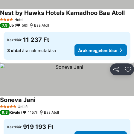
Nest by Hawks Hotels Kamadhoo Baa Atoll
Árak
Hotel
4 Kategória
7,9
Jó
56
Baa Atoll
11 237 Ft
Kezdőár:
3 oldal
árainak mutatása
Árak megjelenítése
Megosztá
Ho
Soneva Jani
Árak megjelenítése
Üdülő
5 Kategória
9,3
Kiváló
1157
Baa Atoll
919 193 Ft
Kezdőár: