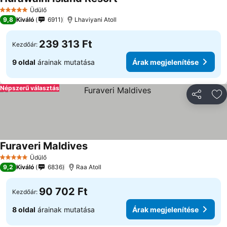
Árak megjelenítése
Üdülő
5 Kategória
9,8
Kiváló
6911
Lhaviyani Atoll
239 313 Ft
Kezdőár:
9 oldal
árainak mutatása
Árak megjelenítése
Népszerű választás
Megosztá
Ho
Furaveri Maldives
Árak megjelenítése
Üdülő
5 Kategória
9,2
Kiváló
6836
Raa Atoll
90 702 Ft
Kezdőár:
8 oldal
árainak mutatása
Árak megjelenítése