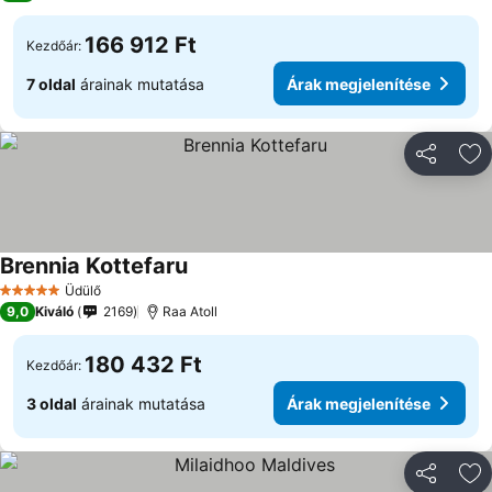
166 912 Ft
Kezdőár:
7 oldal
árainak mutatása
Árak megjelenítése
Megosztá
Ho
Brennia Kottefaru
Árak megjelenítése
Üdülő
5 Kategória
9,0
Kiváló
2169
Raa Atoll
180 432 Ft
Kezdőár:
3 oldal
árainak mutatása
Árak megjelenítése
Megosztá
Ho