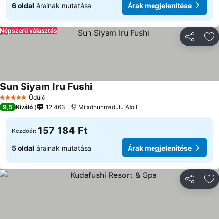
6 oldal
árainak mutatása
Árak megjelenítése
Népszerű választás
Megosztá
Ho
Sun Siyam Iru Fushi
Árak megjelenítése
Üdülő
5 Kategória
9,5
Kiváló
12 463
Miladhunmadulu Atoll
157 184 Ft
Kezdőár:
5 oldal
árainak mutatása
Árak megjelenítése
Megosztá
Ho