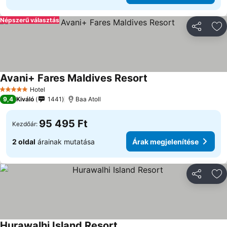
Népszerű választás
Megosztá
Ho
Avani+ Fares Maldives Resort
Árak megjelenítése
Hotel
5 Kategória
9,4
Kiváló
1441
Baa Atoll
95 495 Ft
Kezdőár:
2 oldal
árainak mutatása
Árak megjelenítése
Megosztá
Ho
Hurawalhi Island Resort