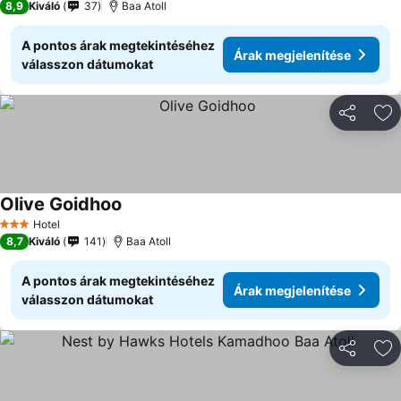
8,9
Kiváló
37
Baa Atoll
A pontos árak megtekintéséhez
Árak megjelenítése
válasszon dátumokat
Megosztá
Ho
Olive Goidhoo
Árak megjelenítése
Hotel
3 Kategória
8,7
Kiváló
141
Baa Atoll
A pontos árak megtekintéséhez
Árak megjelenítése
válasszon dátumokat
Megosztá
Ho