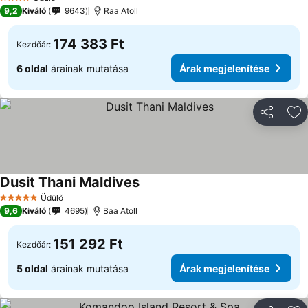
4 Kategória
9,2
Kiváló
9643
Raa Atoll
174 383 Ft
Kezdőár:
6 oldal
árainak mutatása
Árak megjelenítése
Megosztá
Ho
Dusit Thani Maldives
Árak megjelenítése
Üdülő
5 Kategória
9,6
Kiváló
4695
Baa Atoll
151 292 Ft
Kezdőár:
5 oldal
árainak mutatása
Árak megjelenítése