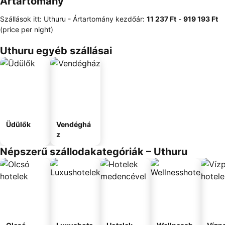
Ártartomány
Szállások itt: Uthuru -
Ártartomány
kezdőár:
‎11 237 Ft
-
‎919 193 Ft
(price per night)
Uthuru egyéb szállásai
Üdülők
Vendéghá
z
Népszerű szállodakategóriák – Uthuru