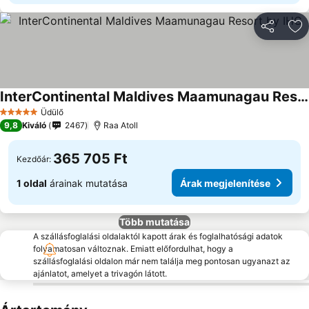
Megosztá
Ho
InterContinental Maldives Maamunagau Resort by IHG
Árak megjelenítése
Üdülő
5 Kategória
9,8
Kiváló
2467
Raa Atoll
365 705 Ft
Kezdőár:
1 oldal
árainak mutatása
Árak megjelenítése
Több mutatása
A szállásfoglalási oldalaktól kapott árak és foglalhatósági adatok
folyamatosan változnak. Emiatt előfordulhat, hogy a
szállásfoglalási oldalon már nem találja meg pontosan ugyanazt az
ajánlatot, amelyet a trivagón látott.