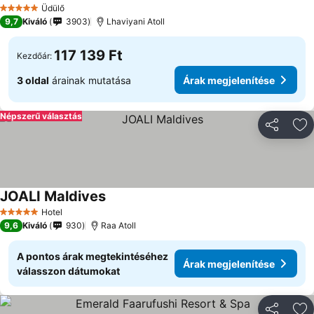
Árak megjelenítése
Üdülő
5 Kategória
9,7
Kiváló
3903
Lhaviyani Atoll
117 139 Ft
Kezdőár:
3 oldal
árainak mutatása
Árak megjelenítése
Népszerű választás
Megosztá
Ho
JOALI Maldives
Árak megjelenítése
Hotel
5 Kategória
9,6
Kiváló
930
Raa Atoll
A pontos árak megtekintéséhez
Árak megjelenítése
válasszon dátumokat