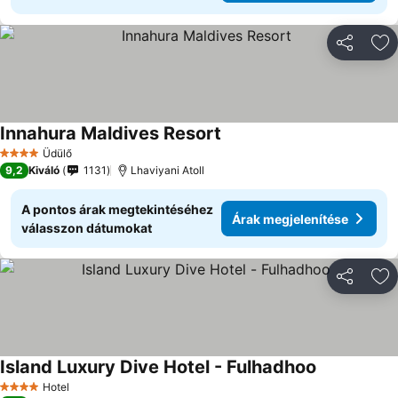
Megosztá
Ho
Innahura Maldives Resort
Árak megjelenítése
Üdülő
4 Kategória
9,2
Kiváló
1131
Lhaviyani Atoll
A pontos árak megtekintéséhez
Árak megjelenítése
válasszon dátumokat
Megosztá
Ho
Island Luxury Dive Hotel - Fulhadhoo
Árak megjel
Hotel
4 Kategória