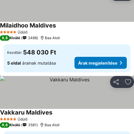
Milaidhoo Maldives
Árak megjelenítése
Üdülő
5 Kategória
9,8
Kiváló
2488
Baa Atoll
548 030 Ft
Kezdőár:
5 oldal
árainak mutatása
Árak megjelenítése
Megosztá
Ho
Vakkaru Maldives
Árak megjelenítése
Üdülő
5 Kategória
9,8
Kiváló
3581
Baa Atoll