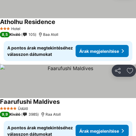
Atholhu Residence
Árak megjelenítése
Hotel
3 Kategória
8,5
Kiváló
105
Baa Atoll
A pontos árak megtekintéséhez
Árak megjelenítése
válasszon dátumokat
Megosztá
Ho
Faarufushi Maldives
Árak megjelenítése
Üdülő
5 Kategória
9,9
Kiváló
3985
Raa Atoll
A pontos árak megtekintéséhez
Árak megjelenítése
válasszon dátumokat