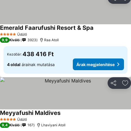
Megosztá
Ho
Emerald Faarufushi Resort & Spa
Árak megjeleníté
Üdülő
5 Kategória
9,9
Kiváló
3923
Raa Atoll
438 416 Ft
Kezdőár:
4 oldal
árainak mutatása
Árak megjelenítése
Megosztá
Ho
Meyyafushi Maldives
Árak megjelenítése
Üdülő
5 Kategória
9,4
Kiváló
167
Lhaviyani Atoll