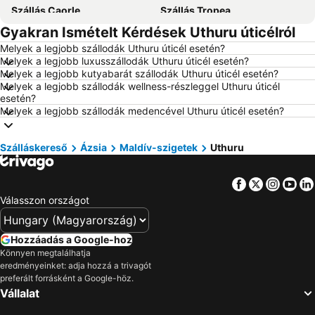
Szállás Caorle
Szállás Tropea
Gyakran Ismételt Kérdések Uthuru úticélról
Szállás Dubrovnik
Szállás Eger
Melyek a legjobb szállodák Uthuru úticél esetén?
Szállás Debrecen
Szállás Bécs
Melyek a legjobb luxusszállodák Uthuru úticél esetén?
Szállás Balatonfüred
Szállás London
Melyek a legjobb kutyabarát szállodák Uthuru úticél esetén?
Melyek a legjobb szállodák wellness-részleggel Uthuru úticél
Szállás Portorož
Szállás Napospart
esetén?
Melyek a legjobb szállodák medencével Uthuru úticél esetén?
Szállás Alghero
Szállás Rodosz sziget
Szállás Olaszország
Szállás Málta
Szálláskereső
Ázsia
Maldív-szigetek
Uthuru
Szállás Korfu
Szállás Szardínia
Szállás Görögország
Szállás Szlovénia
Facebook
Twitter
Insta
Yo
Szállás Török Riviéra
Szállás Krk-sziget
Válasszon országot
Szállás Kréta
Szállás Isztria
Szállás Balaton déli part
Szállás Kefalonia
Hozzáadás a Google-hoz
Könnyen megtalálhatja
Szállás Montenegró
Szállás Menorca
eredményeinket: adja hozzá a trivagót
Szállás Tenerife
Szállás Szicília
preferált forrásként a Google-höz.
Vállalat
Szállás Garda-tó
Szállás Észak-Olaszország