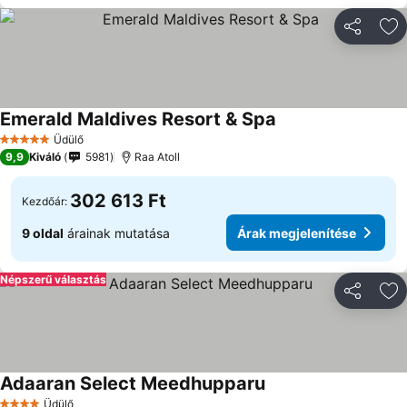
Megosztá
Ho
Emerald Maldives Resort & Spa
Árak megjelenítése
Üdülő
5 Kategória
9,9
Kiváló
5981
Raa Atoll
302 613 Ft
Kezdőár:
9 oldal
árainak mutatása
Árak megjelenítése
Népszerű választás
Megosztá
Ho
Adaaran Select Meedhupparu
Árak megjelenítése
Üdülő