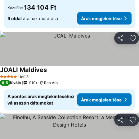
134 104 Ft
Kezdőár:
9 oldal
árainak mutatása
Árak megjelenítése
Megosztá
Ho
JOALI Maldives
Árak megjelenítése
Üdülő
5 Kategória
9,5
Kiváló
910
Raa Atoll
A pontos árak megtekintéséhez
Árak megjelenítése
válasszon dátumokat
Megosztá
Ho