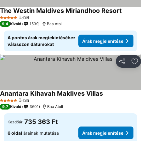
The Westin Maldives Miriandhoo Resort
Árak me
Üdülő
5 Kategória
9,4
Kiváló
1539
Baa Atoll
A pontos árak megtekintéséhez
Árak megjelenítése
válasszon dátumokat
Megosztá
Ho
Anantara Kihavah Maldives Villas
Árak megjelenít
Üdülő
5 Kategória
9,7
Kiváló
3601
Baa Atoll
735 363 Ft
Kezdőár:
6 oldal
árainak mutatása
Árak megjelenítése