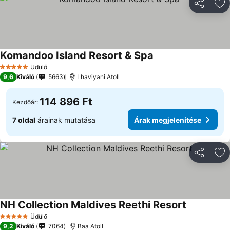
Megosztá
Ho
Komandoo Island Resort & Spa
Árak megjelenítése
Üdülő
5 Kategória
9,6
Kiváló
5663
Lhaviyani Atoll
114 896 Ft
Kezdőár:
7 oldal
árainak mutatása
Árak megjelenítése
Megosztá
Ho
NH Collection Maldives Reethi Resort
Árak megje
Üdülő
5 Kategória
9,2
Kiváló
7064
Baa Atoll