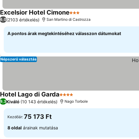
Excelsior Hotel Cimone
3 Kategória
Árak megjelenítése
(2103 értékelés)
6,0
San Martino di Castrozza
A pontos árak megtekintéséhez válasszon dátumokat
Népszerű választás
Hotel Lago di Garda
4 Kategória
Árak megjelenítése
Kiváló
(10 143 értékelés)
9,3
Nago Torbole
75 173 Ft
Kezdőár:
8 oldal
árainak mutatása