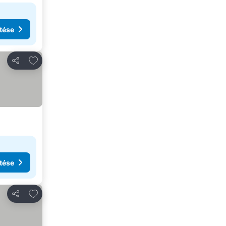
tése
Hozzáadás a kedvencekhez
Megosztás
tése
Hozzáadás a kedvencekhez
Megosztás