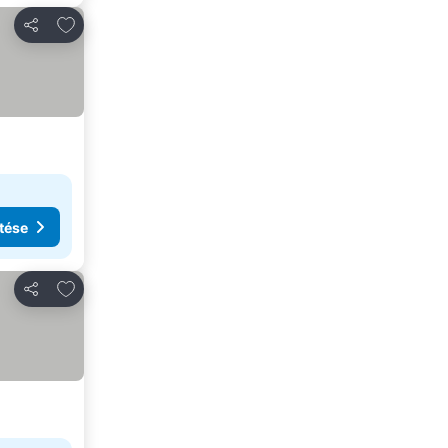
Hozzáadás a kedvencekhez
Megosztás
tése
Hozzáadás a kedvencekhez
Megosztás