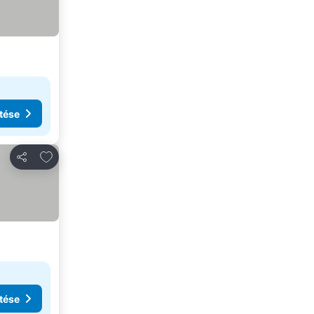
tése
Hozzáadás a kedvencekhez
Megosztás
tése