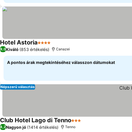
Hotel Astoria
4 Kategória
Árak megjelenítése
Kiváló
(853 értékelés)
9,0
Canazei
A pontos árak megtekintéséhez válasszon dátumokat
Népszerű választás
Club Hotel Lago di Tenno
3 Kategória
Árak megjelenítése
Nagyon jó
(1414 értékelés)
8,2
Tenno