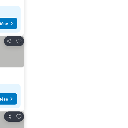
tése
Hozzáadás a kedvencekhez
Megosztás
tése
Hozzáadás a kedvencekhez
Megosztás