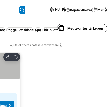
HU · Ft
Menü
Bejelentkezés
Megtekintés térképen
nce
Reggeli az árban
Spa
Háziállat megengedett
Parkoló
Apartm
A jutalékfizetés hatása a rendezésre
Hozzáadás a kedvencekhez
Megosztás
tése