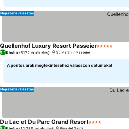
Népszerű választás
Quellenhof Luxury Resort Passeier
5 Kategória
Árak m
Kiváló
(6172 értékelés)
9,4
St. Martin in Passeier
A pontos árak megtekintéséhez válasszon dátumokat
Népszerű választás
Du Lac et Du Parc Grand Resort
4 Kategória
Árak megjel
Kiváló
(12 789 értékelés)
9,3
Riva del Garda