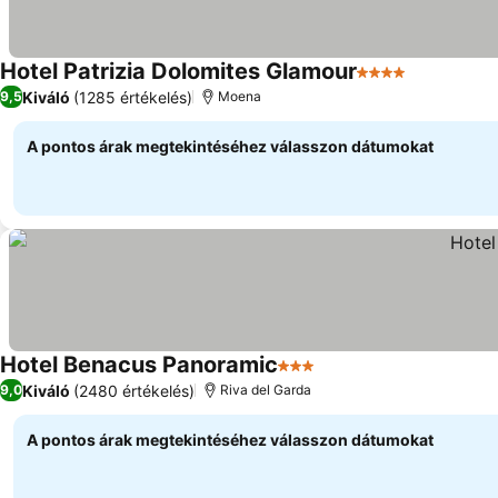
Hotel Patrizia Dolomites Glamour
4 Kategória
Árak megje
Kiváló
(1285 értékelés)
9,5
Moena
A pontos árak megtekintéséhez válasszon dátumokat
Hotel Benacus Panoramic
3 Kategória
Árak megjelenítése
Kiváló
(2480 értékelés)
9,0
Riva del Garda
A pontos árak megtekintéséhez válasszon dátumokat