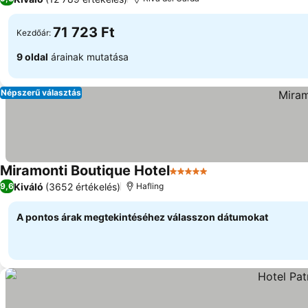
71 723 Ft
Kezdőár:
9 oldal
árainak mutatása
Népszerű választás
Miramonti Boutique Hotel
5 Kategória
Árak megjelenítés
Kiváló
(3652 értékelés)
9,6
Hafling
A pontos árak megtekintéséhez válasszon dátumokat