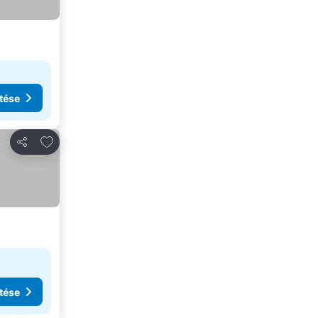
tése
Hozzáadás a kedvencekhez
Megosztás
tése