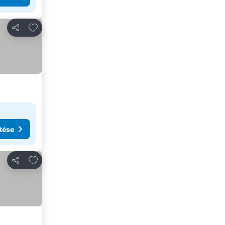
Hozzáadás a kedvencekhez
Megosztás
tése
Hozzáadás a kedvencekhez
Megosztás