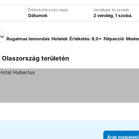
Érkezés/távozás napja
Vendégek és szobák
Dátumok
2 vendég, 1 szoba.
Rugalmas lemondás
Hotelek
Értékelés: 8,0+
Félpanzió
Mede
, Olaszország területén
Árak megjelení