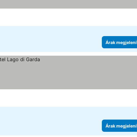
Árak megjelení
Árak megjelení