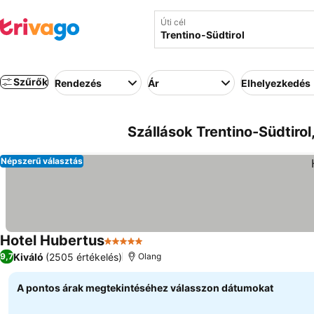
Úti cél
Szűrők
Rendezés
Ár
Elhelyezkedés
Szállások Trentino-Südtirol
Népszerű választás
Hotel Hubertus
5 Kategória
Árak megjelenítése
Kiváló
(2505 értékelés)
9,7
Olang
A pontos árak megtekintéséhez válasszon dátumokat