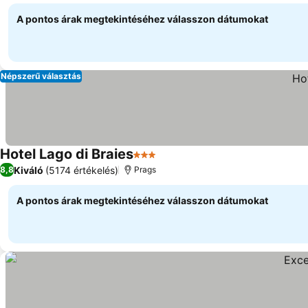
A pontos árak megtekintéséhez válasszon dátumokat
Népszerű választás
Hotel Lago di Braies
3 Kategória
Árak megjelenítése
Kiváló
(5174 értékelés)
8,8
Prags
A pontos árak megtekintéséhez válasszon dátumokat