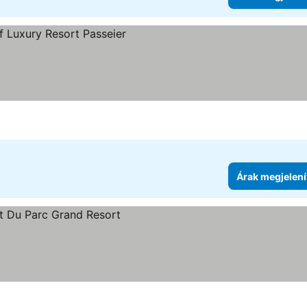
egjelenítése
Árak megjelení
enítése