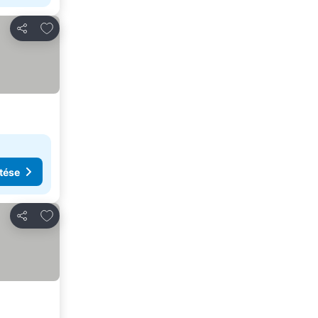
Hozzáadás a kedvencekhez
Megosztás
tése
Hozzáadás a kedvencekhez
Megosztás