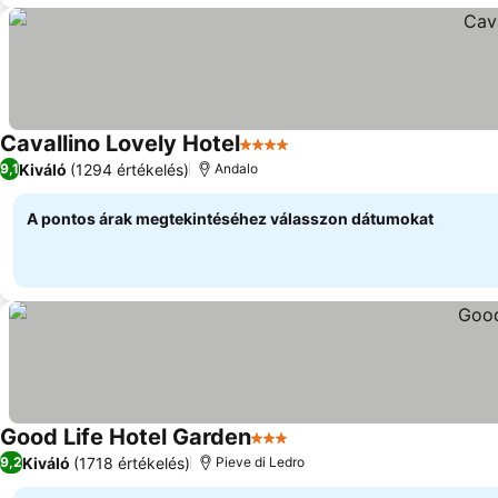
Cavallino Lovely Hotel
4 Kategória
Árak megjelenítése
Kiváló
(1294 értékelés)
9,1
Andalo
A pontos árak megtekintéséhez válasszon dátumokat
Good Life Hotel Garden
3 Kategória
Árak megjelenítése
Kiváló
(1718 értékelés)
9,2
Pieve di Ledro