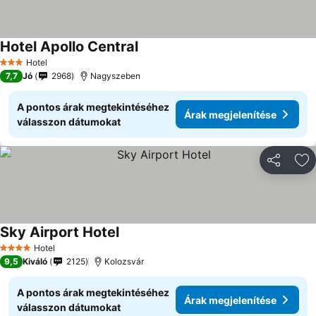
Hotel Apollo Central
Hotel
3 Kategória
7,7
Jó
2968
Nagyszeben
A pontos árak megtekintéséhez
Árak megjelenítése
válasszon dátumokat
Megosztá
Ho
Sky Airport Hotel
Hotel
4 Kategória
9,5
Kiváló
2125
Kolozsvár
A pontos árak megtekintéséhez
Árak megjelenítése
válasszon dátumokat