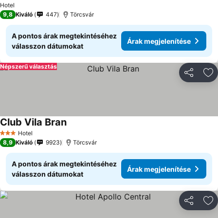
Hotel
9,8
Kiváló
447
Törcsvár
A pontos árak megtekintéséhez
Árak megjelenítése
válasszon dátumokat
Népszerű választás
Megosztá
Ho
Club Vila Bran
Hotel
3 Kategória
8,9
Kiváló
9923
Törcsvár
A pontos árak megtekintéséhez
Árak megjelenítése
válasszon dátumokat
Megosztá
Ho