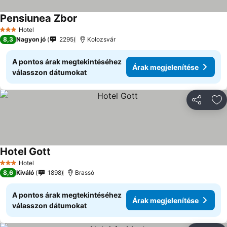
Pensiunea Zbor
Hotel
3 Kategória
8,3
Nagyon jó
2295
Kolozsvár
A pontos árak megtekintéséhez
Árak megjelenítése
válasszon dátumokat
Megosztá
Ho
Hotel Gott
Hotel
3 Kategória
8,6
Kiváló
1898
Brassó
A pontos árak megtekintéséhez
Árak megjelenítése
válasszon dátumokat