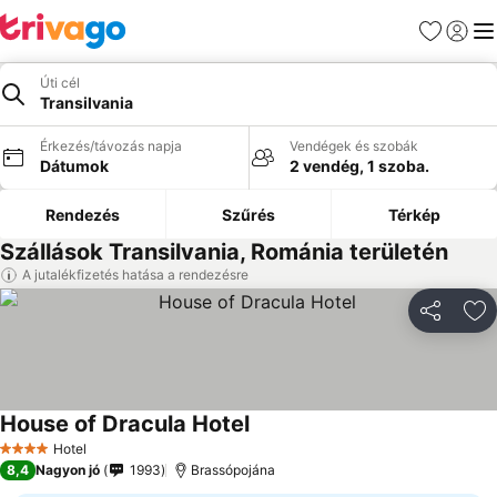
Kedvencek
Bejelen
Me
Úti cél
Transilvania
Érkezés/távozás napja
Vendégek és szobák
Dátumok
2 vendég, 1 szoba.
Rendezés
Szűrés
Térkép
Szállások Transilvania, Románia területén
A jutalékfizetés hatása a rendezésre
Megosztá
Ho
House of Dracula Hotel
Hotel
4 Kategória
8,4
Nagyon jó
1993
Brassópojána