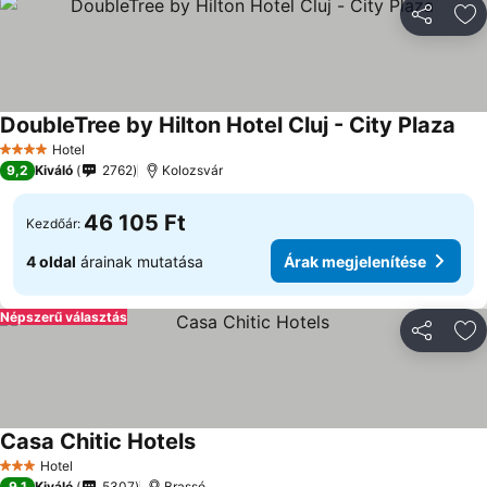
Megosztá
Ho
DoubleTree by Hilton Hotel Cluj - City Plaza
Hotel
4 Kategória
9,2
Kiváló
2762
Kolozsvár
46 105 Ft
Kezdőár:
4 oldal
árainak mutatása
Árak megjelenítése
Népszerű választás
Megosztá
Ho
Casa Chitic Hotels
Hotel
3 Kategória
9,1
Kiváló
5307
Brassó