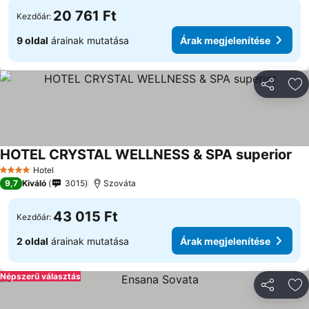
20 761 Ft
Kezdőár:
9 oldal
árainak mutatása
Árak megjelenítése
Megosztá
Ho
HOTEL CRYSTAL WELLNESS & SPA superior
Hotel
4 Kategória
9,7
Kiváló
3015
Szováta
43 015 Ft
Kezdőár:
2 oldal
árainak mutatása
Árak megjelenítése
Népszerű választás
Megosztá
Ho