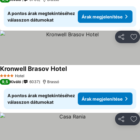
A pontos árak megtekintéséhez
Árak megjelenítése
válasszon dátumokat
Megosztá
Ho
Kronwell Brasov Hotel
Hotel
4 Kategória
9,5
Kiváló
6037
Brassó
A pontos árak megtekintéséhez
Árak megjelenítése
válasszon dátumokat
Megosztá
Ho