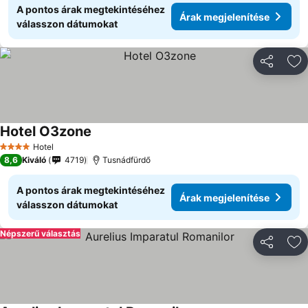
A pontos árak megtekintéséhez
Árak megjelenítése
válasszon dátumokat
Megosztá
Ho
Hotel O3zone
Hotel
4 Kategória
8,6
Kiváló
4719
Tusnádfürdő
A pontos árak megtekintéséhez
Árak megjelenítése
válasszon dátumokat
Népszerű választás
Megosztá
Ho