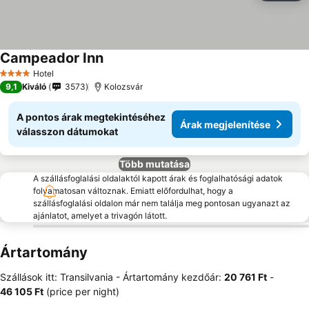
Campeador Inn
Hotel
4 Kategória
9,1
Kiváló
3573
Kolozsvár
A pontos árak megtekintéséhez
Árak megjelenítése
válasszon dátumokat
Több mutatása
A szállásfoglalási oldalaktól kapott árak és foglalhatósági adatok
folyamatosan változnak. Emiatt előfordulhat, hogy a
szállásfoglalási oldalon már nem találja meg pontosan ugyanazt az
ajánlatot, amelyet a trivagón látott.
Ártartomány
Szállások itt: Transilvania -
Ártartomány
kezdőár:
‎20 761 Ft
-
‎46 105 Ft
(price per night)