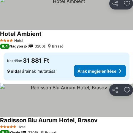
Megosztá
Ho
Hotel Ambient
Hotel
4 Kategória
8,4
Nagyon jó
3200
Brassó
31 881 Ft
Kezdőár:
9 oldal
árainak mutatása
Árak megjelenítése
Megosztá
Ho
Radisson Blu Aurum Hotel, Brasov
Hotel
5 Kategória
9,4
Kiváló
3705
Brassó