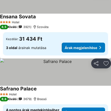
Ensana Sovata
Hotel
4 Kategória
8,5
Kiváló
3921
Szováta
31 434 Ft
Kezdőár:
3 oldal
árainak mutatása
Árak megjelenítése
Megosztá
Ho
Safrano Palace
Hotel
3 Kategória
8,8
Kiváló
3679
Brassó
A pontos árak megtekintéséhez