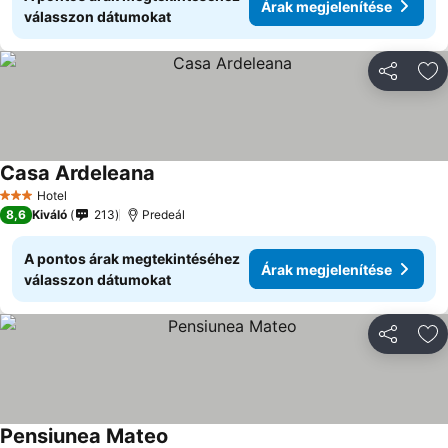
Árak megjelenítése
válasszon dátumokat
Megosztá
Ho
Casa Ardeleana
Hotel
3 Kategória
8,6
Kiváló
213
Predeál
A pontos árak megtekintéséhez
Árak megjelenítése
válasszon dátumokat
Megosztá
Ho
Pensiunea Mateo