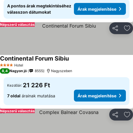
A pontos árak megtekintéséhez
Árak megjelenítése
válasszon dátumokat
Népszerű választás
Megosztá
Ho
Continental Forum Sibiu
Hotel
4 Kategória
8,4
Nagyon jó
8555
Nagyszeben
21 226 Ft
Kezdőár:
7 oldal
árainak mutatása
Árak megjelenítése
Népszerű választás
Megosztá
Ho