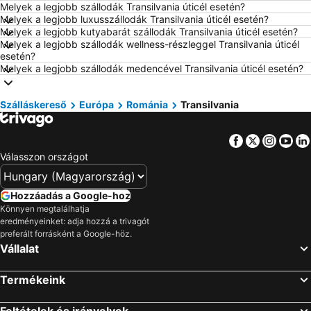
Melyek a legjobb szállodák Transilvania úticél esetén?
Szállás Balatonfüred
Szállás London
Melyek a legjobb luxusszállodák Transilvania úticél esetén?
Melyek a legjobb kutyabarát szállodák Transilvania úticél esetén?
Szállás Portorož
Szállás Napospart
Melyek a legjobb szállodák wellness-részleggel Transilvania úticél
Szállás Alghero
Szállás Rodosz sziget
esetén?
Melyek a legjobb szállodák medencével Transilvania úticél esetén?
Szállás Olaszország
Szállás Málta
Szállás Korfu
Szállás Szardínia
Szálláskereső
Európa
Románia
Transilvania
Szállás Görögország
Szállás Szlovénia
Szállás Török Riviéra
Szállás Krk-sziget
Facebook
Twitter
Insta
Yo
Szállás Kréta
Szállás Isztria
Válasszon országot
Szállás Balaton déli part
Szállás Kefalonia
Szállás Montenegró
Szállás Menorca
Hozzáadás a Google-hoz
Könnyen megtalálhatja
Szállás Tenerife
Szállás Szicília
eredményeinket: adja hozzá a trivagót
Szállás Garda-tó
Szállás Észak-Olaszország
preferált forrásként a Google-höz.
Vállalat
Termékeink
Feltételek és irányelvek