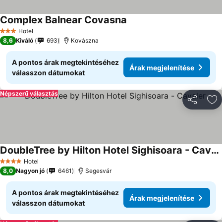
Complex Balnear Covasna
Hotel
3 Kategória
8,6
Kiváló
693
Kovászna
A pontos árak megtekintéséhez
Árak megjelenítése
válasszon dátumokat
Népszerű választás
Megosztá
Ho
DoubleTree by Hilton Hotel Sighisoara - Cavaler
Hotel
4 Kategória
8,0
Nagyon jó
6461
Segesvár
A pontos árak megtekintéséhez
Árak megjelenítése
válasszon dátumokat