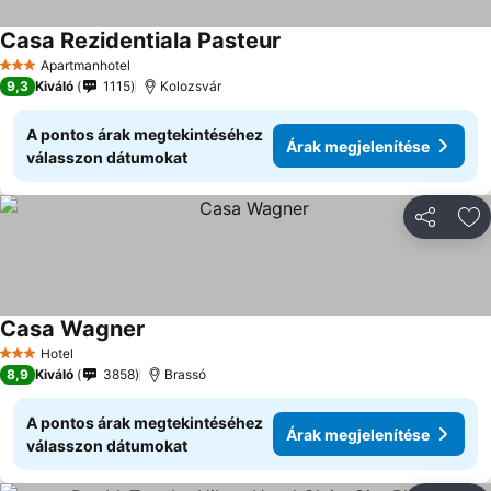
Casa Rezidentiala Pasteur
Apartmanhotel
3 Kategória
9,3
Kiváló
1115
Kolozsvár
A pontos árak megtekintéséhez
Árak megjelenítése
válasszon dátumokat
Megosztá
Ho
Casa Wagner
Hotel
3 Kategória
8,9
Kiváló
3858
Brassó
A pontos árak megtekintéséhez
Árak megjelenítése
válasszon dátumokat