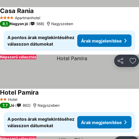
Casa Rania
Apartmanhotel
4 Kategória
8,1
Nagyon jó
568
Nagyszeben
A pontos árak megtekintéséhez
Árak megjelenítése
válasszon dátumokat
Népszerű választás
Megosztá
Ho
Hotel Pamira
Hotel
2 Kategória
7,7
Jó
862
Nagyszeben
A pontos árak megtekintéséhez
Árak megjelenítése
válasszon dátumokat
Népszerű választás