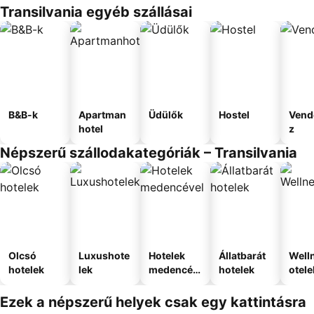
Transilvania egyéb szállásai
B&B-k
Apartman
Üdülők
Hostel
Vend
hotel
z
Népszerű szállodakategóriák – Transilvania
Olcsó
Luxushote
Hotelek
Állatbarát
Well
hotelek
lek
medencév
hotelek
otele
el
Ezek a népszerű helyek csak egy kattintásra