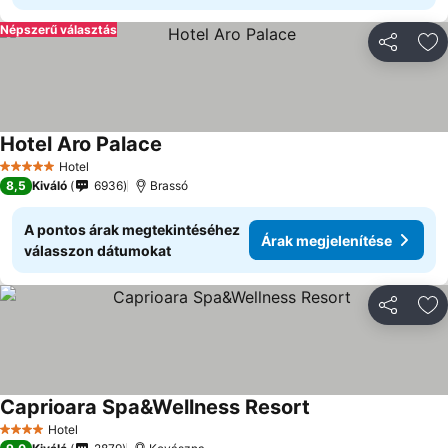
Népszerű választás
Megosztá
Ho
Hotel Aro Palace
Hotel
5 Kategória
8,5
Kiváló
6936
Brassó
A pontos árak megtekintéséhez
Árak megjelenítése
válasszon dátumokat
Megosztá
Ho
Caprioara Spa&Wellness Resort
Hotel
4 Kategória