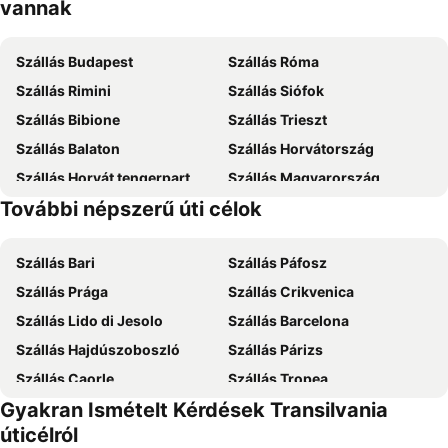
vannak
Szállás Budapest
Szállás Róma
Szállás Rimini
Szállás Siófok
Szállás Bibione
Szállás Trieszt
Szállás Balaton
Szállás Horvátország
Szállás Horvát tengerpart
Szállás Magyarország
További népszerű úti célok
Szállás Zakynthos
Szállás Mallorca
Szállás Bari
Szállás Páfosz
Szállás Prága
Szállás Crikvenica
Szállás Lido di Jesolo
Szállás Barcelona
Szállás Hajdúszoboszló
Szállás Párizs
Szállás Caorle
Szállás Tropea
Gyakran Ismételt Kérdések Transilvania
Szállás Dubrovnik
Szállás Eger
úticélról
Szállás Debrecen
Szállás Bécs