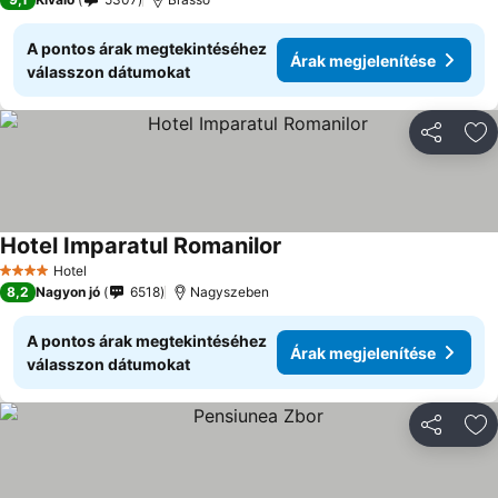
A pontos árak megtekintéséhez
Árak megjelenítése
válasszon dátumokat
Megosztá
Ho
Hotel Imparatul Romanilor
Hotel
4 Kategória
8,2
Nagyon jó
6518
Nagyszeben
A pontos árak megtekintéséhez
Árak megjelenítése
válasszon dátumokat
Megosztá
Ho