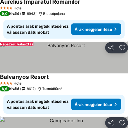
Aurelius Imparatul Romanilor
Hotel
4 Kategória
9,0
Kiváló
6943
Brassópojána
A pontos árak megtekintéséhez
Árak megjelenítése
válasszon dátumokat
Népszerű választás
Megosztá
Ho
Balvanyos Resort
Hotel
4 Kategória
8,6
Kiváló
8617
Tusnádfürdő
A pontos árak megtekintéséhez
Árak megjelenítése
válasszon dátumokat
Megosztá
Ho