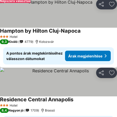
Népszerű választás
Megosztá
Ho
Hampton by Hilton Cluj-Napoca
Hotel
3 Kategória
9,3
Kiváló
4779
Kolozsvár
A pontos árak megtekintéséhez
Árak megjelenítése
válasszon dátumokat
Megosztá
Ho
Residence Central Annapolis
Hotel
3 Kategória
8,4
Nagyon jó
1709
Brassó