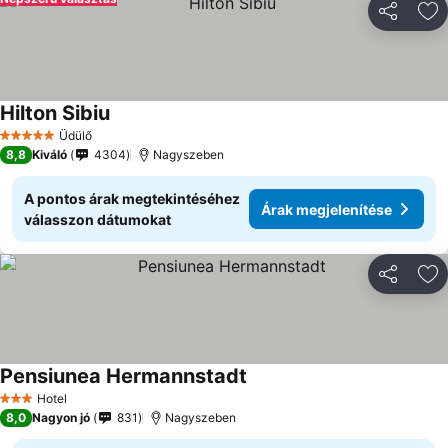
Megosztá
Ho
Hilton Sibiu
Üdülő
5 Kategória
8,8
Kiváló
4304
Nagyszeben
A pontos árak megtekintéséhez
Árak megjelenítése
válasszon dátumokat
Megosztá
Ho
Pensiunea Hermannstadt
Hotel
3 Kategória
8,0
Nagyon jó
831
Nagyszeben