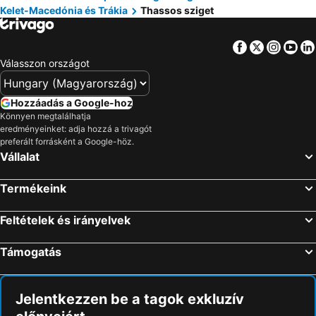
Kelet-Macedónia és Trákia
Thassos sziget
Facebook
Twitter
Insta
Yo
Válasszon országot
Hozzáadás a Google-hoz
Könnyen megtalálhatja
eredményeinket: adja hozzá a trivagót
preferált forrásként a Google-höz.
Vállalat
Termékeink
Feltételek és irányelvek
Támogatás
Jelentkezzen be a tagok exkluzív