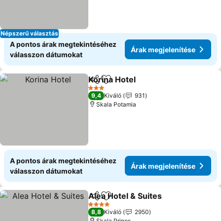
Népszerű választás
A pontos árak megtekintéséhez
Árak megjelenítése
válasszon dátumokat
Korina Hotel
Megosztás
Hozzáadás a kedvencekhez
3 Kategória
9,4
Kiváló
931
Skala Potamia
A pontos árak megtekintéséhez
Árak megjelenítése
válasszon dátumokat
Alea Hotel & Suites
Megosztás
Hozzáadás a kedvencekhez
4 Kategória
8,8
Kiváló
2950
Skala Prinos