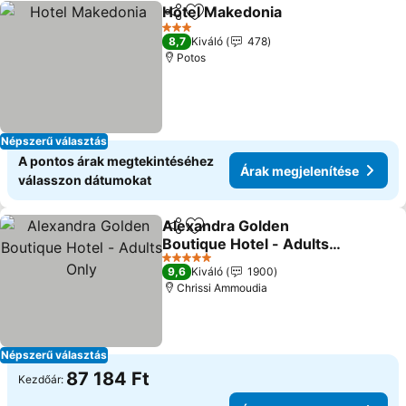
Hotel Makedonia
Megosztás
Hozzáadás a kedvencekhez
3 Kategória
8,7
Kiváló
478
Potos
Népszerű választás
A pontos árak megtekintéséhez
Árak megjelenítése
válasszon dátumokat
Alexandra Golden
Megosztás
Hozzáadás a kedvencekhez
Boutique Hotel - Adults
Only
5 Kategória
9,6
Kiváló
1900
Chrissi Ammoudia
Népszerű választás
87 184 Ft
Kezdőár: