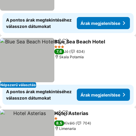
A pontos árak megtekintéséhez
Árak megjelenítése
válasszon dátumokat
Blue Sea Beach Hotel
Megosztás
Hozzáadás a kedvencekhez
3 Kategória
7,6
Jó
634
Skala Potamia
Népszerű választás
A pontos árak megtekintéséhez
Árak megjelenítése
válasszon dátumokat
Hotel Asterias
Megosztás
Hozzáadás a kedvencekhez
1 Kategória
8,5
Kiváló
704
Limenaria