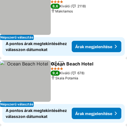
4 Kategória
8,6
Kiváló
2118
Makriamos
Népszerű választás
A pontos árak megtekintéséhez
Árak megjelenítése
válasszon dátumokat
Ocean Beach Hotel
Megosztás
Hozzáadás a kedvencekhez
4 Kategória
9,4
Kiváló
678
Skala Potamia
Népszerű választás
A pontos árak megtekintéséhez
Árak megjelenítése
válasszon dátumokat