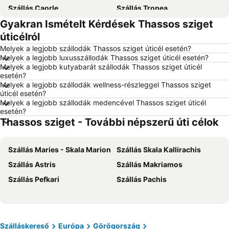
Szállás Caorle
Szállás Tropea
Gyakran Ismételt Kérdések Thassos sziget
Szállás Dubrovnik
Szállás Eger
úticélról
Szállás Debrecen
Szállás Bécs
Melyek a legjobb szállodák Thassos sziget úticél esetén?
Szállás Balatonfüred
Szállás London
Melyek a legjobb luxusszállodák Thassos sziget úticél esetén?
Melyek a legjobb kutyabarát szállodák Thassos sziget úticél
Szállás Portorož
Szállás Napospart
esetén?
Szállás Alghero
Szállás Rodosz sziget
Melyek a legjobb szállodák wellness-részleggel Thassos sziget
úticél esetén?
Szállás Olaszország
Szállás Málta
Melyek a legjobb szállodák medencével Thassos sziget úticél
esetén?
Szállás Korfu
Szállás Szardínia
Thassos sziget - További népszerű úti célok
Szállás Görögország
Szállás Szlovénia
Szállás Török Riviéra
Szállás Krk-sziget
Szállás Maries - Skala Marion
Szállás Skala Kallirachis
Szállás Kréta
Szállás Isztria
Szállás Astris
Szállás Makriamos
Szállás Balaton déli part
Szállás Kefalonia
Szállás Pefkari
Szállás Pachis
Szállás Montenegró
Szállás Menorca
Szállás Tenerife
Szállás Szicília
Szállás Garda-tó
Szállás Észak-Olaszország
Szálláskereső
Európa
Görögország