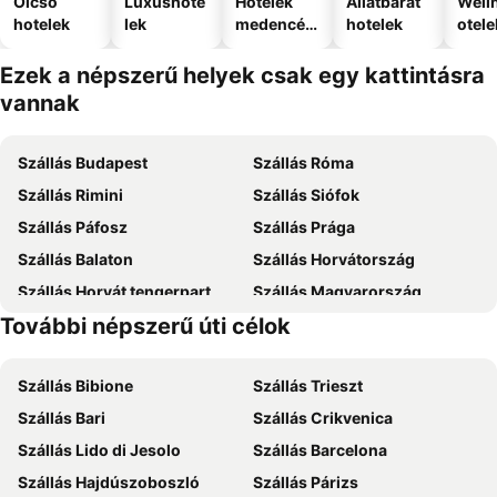
Olcsó
Luxushote
Hotelek
Állatbarát
Well
hotelek
lek
medencév
hotelek
otele
el
Ezek a népszerű helyek csak egy kattintásra
vannak
Szállás Budapest
Szállás Róma
Szállás Rimini
Szállás Siófok
Szállás Páfosz
Szállás Prága
Szállás Balaton
Szállás Horvátország
Szállás Horvát tengerpart
Szállás Magyarország
További népszerű úti célok
Szállás Zakynthos
Szállás Mallorca
Szállás Bibione
Szállás Trieszt
Szállás Bari
Szállás Crikvenica
Szállás Lido di Jesolo
Szállás Barcelona
Szállás Hajdúszoboszló
Szállás Párizs