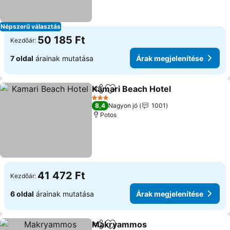
Népszerű választás
50 185 Ft
Kezdőár:
7 oldal
árainak mutatása
Árak megjelenítése
Kamari Beach Hotel
Megosztás
Hozzáadás a kedvencekhez
3 Kategória
8,4
Nagyon jó
1001
Potos
41 472 Ft
Kezdőár:
6 oldal
árainak mutatása
Árak megjelenítése
Makryammos
Megosztás
Hozzáadás a kedvencekhez