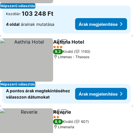
Népszerű választás
103 248 Ft
Kezdőár:
4 oldal
árainak mutatása
Árak megjelenítése
Aethria Hotel
Megosztás
Hozzáadás a kedvencekhez
3 Kategória
9,2
Kiváló
1193
Limenas - Thassos
Népszerű választás
A pontos árak megtekintéséhez
Árak megjelenítése
válasszon dátumokat
Reverie
Megosztás
Hozzáadás a kedvencekhez
2 Kategória
8,9
Kiváló
607
Limenaria