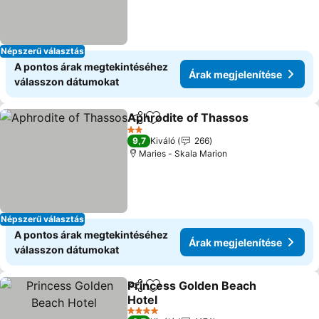
Népszerű választás
A pontos árak megtekintéséhez
Árak megjelenítése
válasszon dátumokat
Aphrodite of Thassos
Megosztás
Hozzáadás a kedvencekhez
2 Kategória
9,7
Kiváló
266
Maries - Skala Marion
Népszerű választás
A pontos árak megtekintéséhez
Árak megjelenítése
válasszon dátumokat
Princess Golden Beach
Megosztás
Hozzáadás a kedvencekhez
Hotel
4 Kategória