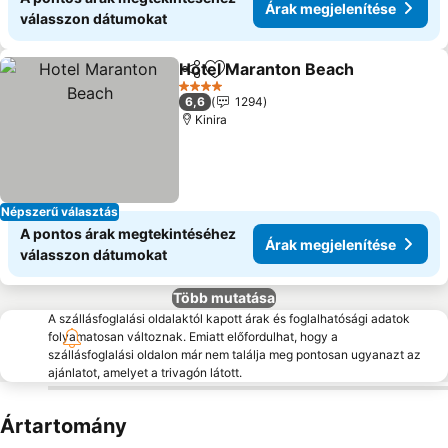
Árak megjelenítése
válasszon dátumokat
Hotel Maranton Beach
Megosztás
Hozzáadás a kedvencekhez
4 Kategória
6,6
1294
Kinira
Népszerű választás
A pontos árak megtekintéséhez
Árak megjelenítése
válasszon dátumokat
Több mutatása
A szállásfoglalási oldalaktól kapott árak és foglalhatósági adatok
folyamatosan változnak. Emiatt előfordulhat, hogy a
szállásfoglalási oldalon már nem találja meg pontosan ugyanazt az
ajánlatot, amelyet a trivagón látott.
Ártartomány