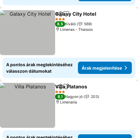
Galaxy City Hotel
Megosztás
Hozzáadás a kedvencekhez
3 Kategória
8,5
Kiváló
569
Limenas - Thassos
A pontos árak megtekintéséhez
Árak megjelenítése
válasszon dátumokat
Villa Platanos
Megosztás
Hozzáadás a kedvencekhez
3 Kategória
8,1
Nagyon jó
203
Limenaria
A pontos árak megtekintéséhez