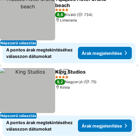
Megosztás
Hozzáadás a kedvencekhez
beach
4 Kategória
8,6
Kiváló
734
Limenaria
Népszerű választás
A pontos árak megtekintéséhez
Árak megjelenítése
válasszon dátumokat
King Studios
Megosztás
Hozzáadás a kedvencekhez
4 Kategória
8,2
Nagyon jó
75
Kinira
Népszerű választás
A pontos árak megtekintéséhez
Árak megjelenítése
válasszon dátumokat