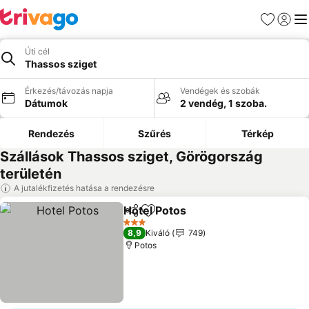
Kedvencek
Bejelen
Me
Úti cél
Thassos sziget
Érkezés/távozás napja
Vendégek és szobák
Dátumok
2 vendég, 1 szoba.
Rendezés
Szűrés
Térkép
Szállások Thassos sziget, Görögország
területén
A jutalékfizetés hatása a rendezésre
Hotel Potos
Megosztás
Hozzáadás a kedvencekhez
3 Kategória
8,9
Kiváló
749
Potos