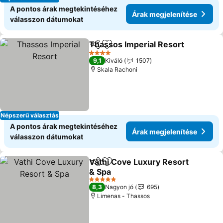
A pontos árak megtekintéséhez
Árak megjelenítése
válasszon dátumokat
Thassos Imperial Resort
Megosztás
Hozzáadás a kedvencekhez
4 Kategória
9,1
Kiváló
1507
Skala Rachoni
Népszerű választás
A pontos árak megtekintéséhez
Árak megjelenítése
válasszon dátumokat
Vathi Cove Luxury Resort
Megosztás
Hozzáadás a kedvencekhez
& Spa
5 Kategória
8,3
Nagyon jó
695
Limenas - Thassos