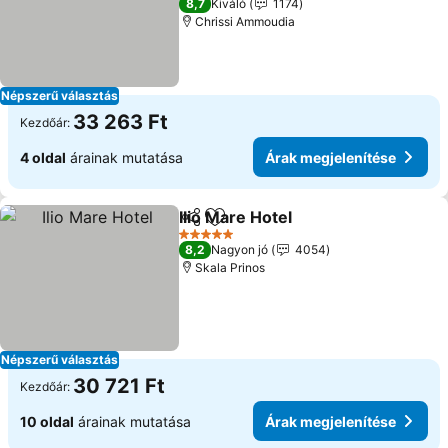
8,7
Kiváló
1174
Chrissi Ammoudia
Népszerű választás
33 263 Ft
Kezdőár:
4 oldal
árainak mutatása
Árak megjelenítése
Ilio Mare Hotel
Megosztás
Hozzáadás a kedvencekhez
5 Kategória
8,2
Nagyon jó
4054
Skala Prinos
Népszerű választás
30 721 Ft
Kezdőár:
10 oldal
árainak mutatása
Árak megjelenítése