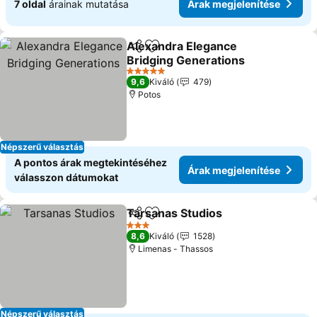
7 oldal
árainak mutatása
Árak megjelenítése
Alexandra Elegance
Megosztás
Hozzáadás a kedvencekhez
Bridging Generations
5 Kategória
9,6
Kiváló
479
Potos
Népszerű választás
A pontos árak megtekintéséhez
Árak megjelenítése
válasszon dátumokat
Tarsanas Studios
Megosztás
Hozzáadás a kedvencekhez
3 Kategória
8,6
Kiváló
1528
Limenas - Thassos
Népszerű választás