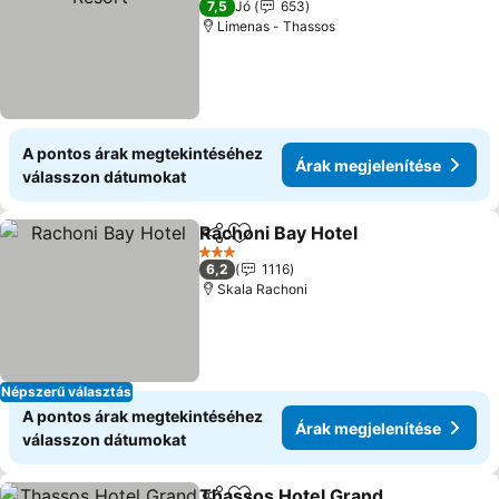
7,5
Jó
653
Limenas - Thassos
A pontos árak megtekintéséhez
Árak megjelenítése
válasszon dátumokat
Rachoni Bay Hotel
Megosztás
Hozzáadás a kedvencekhez
3 Kategória
6,2
1116
Skala Rachoni
Népszerű választás
A pontos árak megtekintéséhez
Árak megjelenítése
válasszon dátumokat
Thassos Hotel Grand