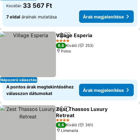
33 567 Ft
Kezdőár:
7 oldal
árainak mutatása
Árak megjelenítése
Village Esperia
Megosztás
Hozzáadás a kedvencekhez
4 Kategória
9,6
Kiváló
253
Potos
Népszerű választás
A pontos árak megtekintéséhez
Árak megjelenítése
válasszon dátumokat
Zest Thassos Luxury
Megosztás
Hozzáadás a kedvencekhez
Retreat
4 Kategória
9,6
Kiváló
361
Limenaria