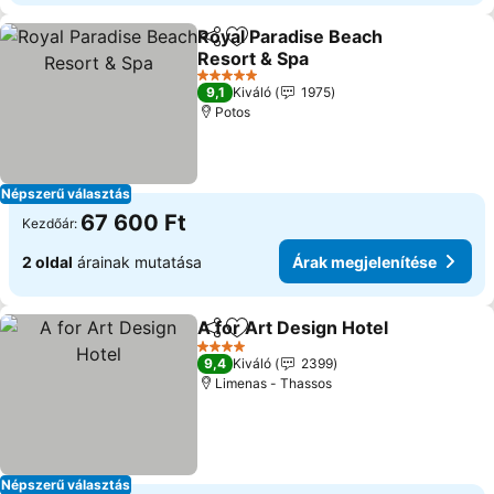
Royal Paradise Beach
Megosztás
Hozzáadás a kedvencekhez
Resort & Spa
5 Kategória
9,1
Kiváló
1975
Potos
Népszerű választás
67 600 Ft
Kezdőár:
2 oldal
árainak mutatása
Árak megjelenítése
A for Art Design Hotel
Megosztás
Hozzáadás a kedvencekhez
4 Kategória
9,4
Kiváló
2399
Limenas - Thassos
Népszerű választás