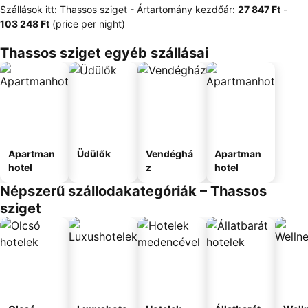
Szállások itt: Thassos sziget -
Ártartomány
kezdőár:
‎27 847 Ft
-
‎103 248 Ft
(price per night)
Thassos sziget egyéb szállásai
Apartman
Üdülők
Vendéghá
Apartman
hotel
z
hotel
Népszerű szállodakategóriák – Thassos
sziget