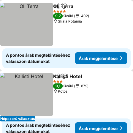
Oli Terra
Megosztás
Hozzáadás a kedvencekhez
4 Kategória
9,7
Kiváló
402
Skala Potamia
A pontos árak megtekintéséhez
Árak megjelenítése
válasszon dátumokat
Kallisti Hotel
Megosztás
Hozzáadás a kedvencekhez
3 Kategória
9,1
Kiváló
879
Potos
Népszerű választás
A pontos árak megtekintéséhez
Árak megjelenítése
válasszon dátumokat