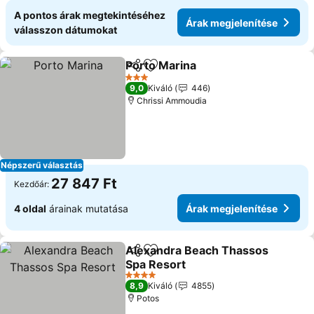
A pontos árak megtekintéséhez
Árak megjelenítése
válasszon dátumokat
Porto Marina
Megosztás
Hozzáadás a kedvencekhez
3 Kategória
9,0
Kiváló
446
Chrissi Ammoudia
Népszerű választás
27 847 Ft
Kezdőár:
4 oldal
árainak mutatása
Árak megjelenítése
Alexandra Beach Thassos
Megosztás
Hozzáadás a kedvencekhez
Spa Resort
4 Kategória
8,9
Kiváló
4855
Potos