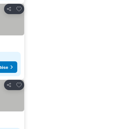
Hozzáadás a kedvencekhez
Megosztás
tése
Hozzáadás a kedvencekhez
Megosztás