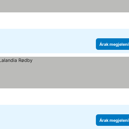
Árak megjelení
Árak megjelení