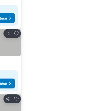
tése
Hozzáadás a kedvencekhez
Megosztás
tése
Hozzáadás a kedvencekhez
Megosztás