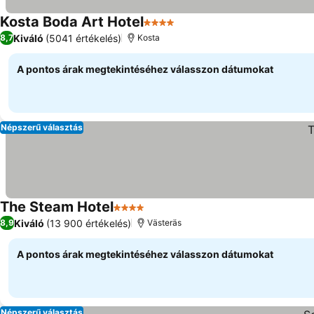
Kosta Boda Art Hotel
4 Kategória
Kiváló
(5041 értékelés)
8,7
Kosta
A pontos árak megtekintéséhez válasszon dátumokat
Népszerű választás
The Steam Hotel
4 Kategória
Kiváló
(13 900 értékelés)
8,9
Västeräs
A pontos árak megtekintéséhez válasszon dátumokat
Népszerű választás