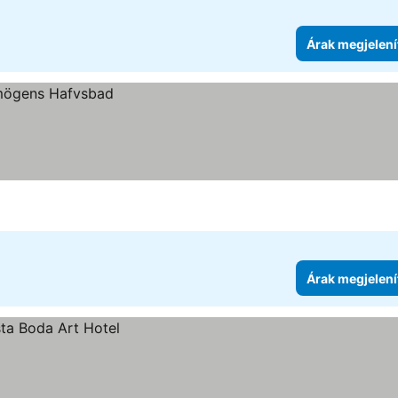
Árak megjelení
Árak megjelení