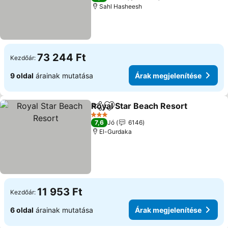
Sahl Hasheesh
73 244 Ft
Kezdőár:
9 oldal
árainak mutatása
Árak megjelenítése
Royal Star Beach Resort
Megosztás
Hozzáadás a kedvencekhez
3 Kategória
7,6
Jó
6146
El-Gurdaka
11 953 Ft
Kezdőár:
6 oldal
árainak mutatása
Árak megjelenítése