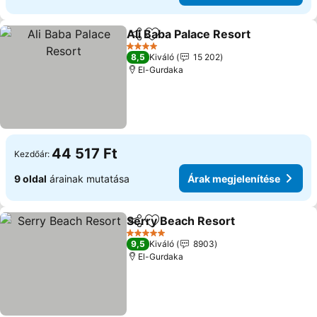
Ali Baba Palace Resort
Megosztás
Hozzáadás a kedvencekhez
4 Kategória
8,5
Kiváló
15 202
El-Gurdaka
44 517 Ft
Kezdőár:
9 oldal
árainak mutatása
Árak megjelenítése
Serry Beach Resort
Megosztás
Hozzáadás a kedvencekhez
5 Kategória
9,5
Kiváló
8903
El-Gurdaka