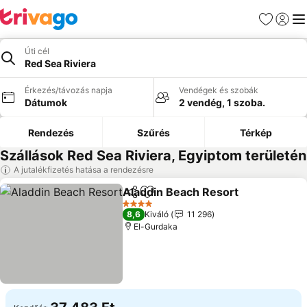
Kedvencek
Bejelen
Me
Úti cél
Red Sea Riviera
Érkezés/távozás napja
Vendégek és szobák
Dátumok
2 vendég, 1 szoba.
Rendezés
Szűrés
Térkép
Szállások Red Sea Riviera, Egyiptom területén
A jutalékfizetés hatása a rendezésre
Aladdin Beach Resort
Megosztás
Hozzáadás a kedvencekhez
4 Kategória
8,6
Kiváló
11 296
El-Gurdaka