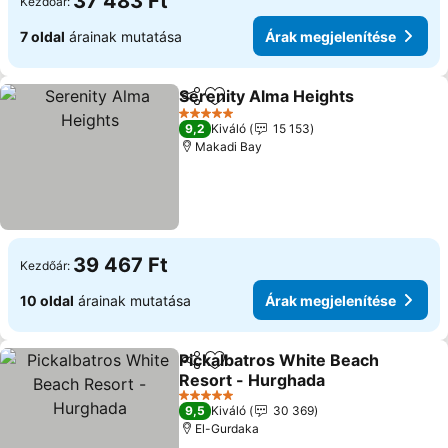
37 483 Ft
Kezdőár:
7 oldal
árainak mutatása
Árak megjelenítése
Serenity Alma Heights
Megosztás
Hozzáadás a kedvencekhez
5 Kategória
9,2
Kiváló
15 153
Makadi Bay
39 467 Ft
Kezdőár:
10 oldal
árainak mutatása
Árak megjelenítése
Pickalbatros White Beach
Megosztás
Hozzáadás a kedvencekhez
Resort - Hurghada
5 Kategória
9,5
Kiváló
30 369
El-Gurdaka