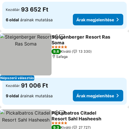
93 652 Ft
Kezdőár:
6 oldal
árainak mutatása
Árak megjelenítése
Steigenberger Resort Ras
Megosztás
Hozzáadás a kedvencekhez
Soma
5 Kategória
9,6
Kiváló
13 330
Safaga
Népszerű választás
91 006 Ft
Kezdőár:
9 oldal
árainak mutatása
Árak megjelenítése
Pickalbatros Citadel
Megosztás
Hozzáadás a kedvencekhez
Resort Sahl Hasheesh
5 Kategória
9,3
Kiváló
27 727