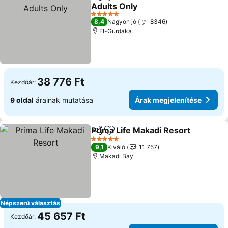
Megosztás
Hozzáadás a kedvencekhez
Adults Only
5 Kategória
8,4
Nagyon jó
8346
El-Gurdaka
38 776 Ft
Kezdőár:
9 oldal
árainak mutatása
Árak megjelenítése
Prima Life Makadi Resort
Megosztás
Hozzáadás a kedvencekhez
5 Kategória
9,1
Kiváló
11 757
Makadi Bay
Népszerű választás
45 657 Ft
Kezdőár: