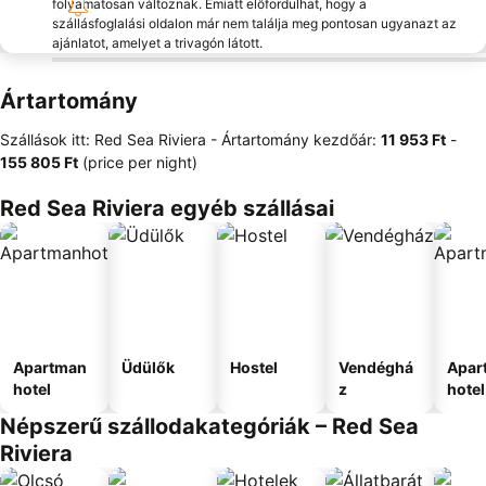
folyamatosan változnak. Emiatt előfordulhat, hogy a
szállásfoglalási oldalon már nem találja meg pontosan ugyanazt az
ajánlatot, amelyet a trivagón látott.
Ártartomány
Szállások itt: Red Sea Riviera -
Ártartomány
kezdőár:
‎11 953 Ft
-
‎155 805 Ft
(price per night)
Red Sea Riviera egyéb szállásai
Apartman
Üdülők
Hostel
Vendéghá
Apar
hotel
z
hotel
Népszerű szállodakategóriák – Red Sea
Riviera