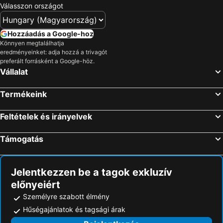
Szállás Balaton déli part
Szállás Kefalonia
Válasszon országot
Szállás Montenegró
Szállás Menorca
Szállás Tenerife
Szállás Szicília
Hozzáadás a Google-hoz
Könnyen megtalálhatja
Szállás Garda-tó
Szállás Észak-Olaszország
eredményeinket: adja hozzá a trivagót
preferált forrásként a Google-höz.
Vállalat
Termékeink
Feltételek és irányelvek
Támogatás
Jelentkezzen be a tagok exkluzív
előnyeiért
Személyre szabott élmény
Hűségajánlatok és tagsági árak