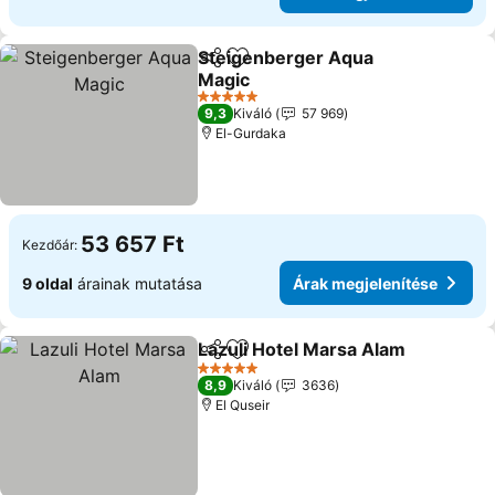
Steigenberger Aqua
Megosztás
Hozzáadás a kedvencekhez
Magic
5 Kategória
9,3
Kiváló
57 969
El-Gurdaka
53 657 Ft
Kezdőár:
9 oldal
árainak mutatása
Árak megjelenítése
Lazuli Hotel Marsa Alam
Megosztás
Hozzáadás a kedvencekhez
5 Kategória
8,9
Kiváló
3636
El Quseir