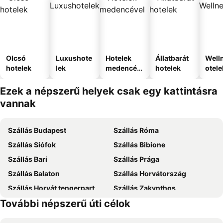
Olcsó
Luxushote
Hotelek
Állatbarát
Well
hotelek
lek
medencév
hotelek
otele
el
Ezek a népszerű helyek csak egy kattintásra
vannak
Szállás Budapest
Szállás Róma
Szállás Siófok
Szállás Bibione
Szállás Bari
Szállás Prága
Szállás Balaton
Szállás Horvátország
Szállás Horvát tengerpart
Szállás Zakynthos
További népszerű úti célok
Szállás Rodosz sziget
Szállás Olaszország