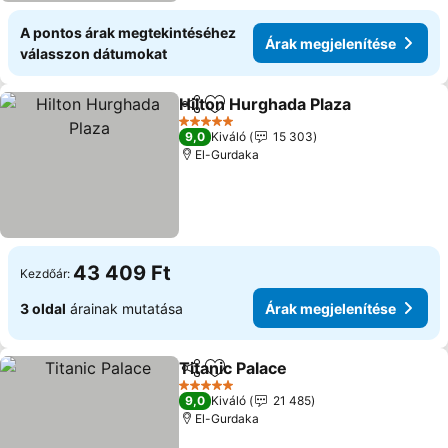
A pontos árak megtekintéséhez
Árak megjelenítése
válasszon dátumokat
Hilton Hurghada Plaza
Megosztás
Hozzáadás a kedvencekhez
5 Kategória
9,0
Kiváló
15 303
El-Gurdaka
43 409 Ft
Kezdőár:
3 oldal
árainak mutatása
Árak megjelenítése
Titanic Palace
Megosztás
Hozzáadás a kedvencekhez
5 Kategória
9,0
Kiváló
21 485
El-Gurdaka