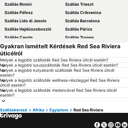
Szállás Rimini
Szállás Trieszt
Szállás Páfosz
Szállás Crikvenica
Szállás Lido di Jesolo
Szállás Barcelona
Szállás Hajdúszoboszló
Szállás Párizs
Szállás Caorle
Szállás Tropea
Gyakran Ismételt Kérdések Red Sea Riviera
Szállás Dubrovnik
Szállás Eger
úticélról
Szállás Debrecen
Szállás Bécs
Melyek a legjobb szállodák Red Sea Riviera úticél esetén?
Szállás Balatonfüred
Szállás London
Melyek a legjobb luxusszállodák Red Sea Riviera úticél esetén?
Melyek a legjobb kutyabarát szállodák Red Sea Riviera úticél
Szállás Portorož
Szállás Napospart
esetén?
Szállás Alghero
Szállás Magyarország
Melyek a legjobb szállodák wellness-részleggel Red Sea Riviera
úticél esetén?
Szállás Mallorca
Szállás Málta
Melyek a legjobb szállodák medencével Red Sea Riviera úticél
esetén?
Szállás Korfu
Szállás Szardínia
Szállás Görögország
Szállás Szlovénia
Szálláskereső
Afrika
Egyiptom
Red Sea Riviera
Szállás Török Riviéra
Szállás Krk-sziget
Szállás Kréta
Szállás Isztria
Facebook
Twitter
Insta
Yo