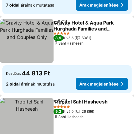
7 oldal
árainak mutatása
Árak megjelenítése
Gravity Hotel & Aqua Park
Megosztás
Hozzáadás a kedvencekhez
Hurghada Families and
Couples Only
5 Kategória
8,9
Kiváló
6081
Sahl Hasheesh
44 813 Ft
Kezdőár:
2 oldal
árainak mutatása
Árak megjelenítése
Tropitel Sahl Hasheesh
Megosztás
Hozzáadás a kedvencekhez
5 Kategória
9,2
Kiváló
26 866
Sahl Hasheesh