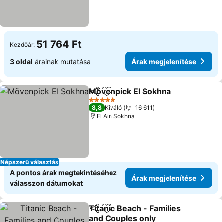
51 764 Ft
Kezdőár:
3 oldal
árainak mutatása
Árak megjelenítése
Mövenpick El Sokhna
Megosztás
Hozzáadás a kedvencekhez
5 Kategória
8,8
Kiváló
16 611
El Ain Sokhna
Népszerű választás
A pontos árak megtekintéséhez
Árak megjelenítése
válasszon dátumokat
Titanic Beach - Families
Megosztás
Hozzáadás a kedvencekhez
and Couples only