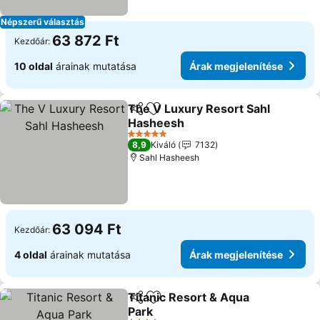
Népszerű választás
63 872 Ft
Kezdőár:
10 oldal
árainak mutatása
Árak megjelenítése
The V Luxury Resort Sahl
Megosztás
Hozzáadás a kedvencekhez
Hasheesh
5 Kategória
8,9
Kiváló
7132
Sahl Hasheesh
63 094 Ft
Kezdőár:
4 oldal
árainak mutatása
Árak megjelenítése
Titanic Resort & Aqua
Megosztás
Hozzáadás a kedvencekhez
Park