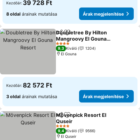
39 728 Ft
Kezdőár:
8 oldal
árainak mutatása
Árak megjelenítése
Doubletree By Hilton
Megosztás
Hozzáadás a kedvencekhez
Mangroovy El Gouna
Resort
4 Kategória
9,3
Kiváló
1204
El Gouna
82 572 Ft
Kezdőár:
3 oldal
árainak mutatása
Árak megjelenítése
Mövenpick Resort El
Megosztás
Hozzáadás a kedvencekhez
Quseir
4 Kategória
9,4
Kiváló
9566
El Quseir