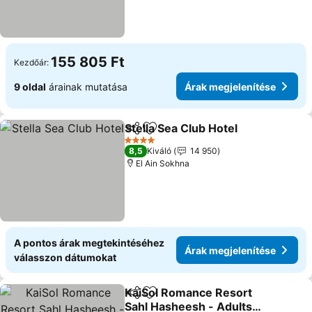
155 805 Ft
Kezdőár:
9 oldal
árainak mutatása
Árak megjelenítése
Stella Sea Club Hotel
Megosztás
Hozzáadás a kedvencekhez
4 Kategória
8,5
Kiváló
14 950
El Ain Sokhna
A pontos árak megtekintéséhez
Árak megjelenítése
válasszon dátumokat
KaiSol Romance Resort
Megosztás
Hozzáadás a kedvencekhez
Sahl Hasheesh - Adults