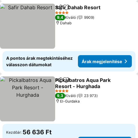
Safir Dahab Resort
Megosztás
Hozzáadás a kedvencekhez
4 Kategória
9,4
Kiváló
9909
Dahab
A pontos árak megtekintéséhez
Árak megjelenítése
válasszon dátumokat
Pickalbatros Aqua Park
Megosztás
Hozzáadás a kedvencekhez
Resort - Hurghada
4 Kategória
9,3
Kiváló
23 973
El-Gurdaka
56 636 Ft
Kezdőár: