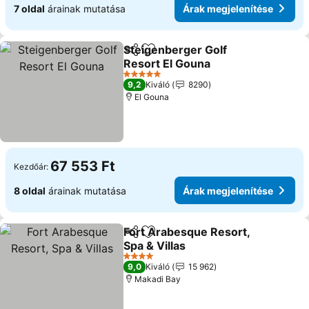
7 oldal
árainak mutatása
Árak megjelenítése
Steigenberger Golf
Megosztás
Hozzáadás a kedvencekhez
Resort El Gouna
5 Kategória
9,2
Kiváló
8290
El Gouna
67 553 Ft
Kezdőár:
8 oldal
árainak mutatása
Árak megjelenítése
Fort Arabesque Resort,
Megosztás
Hozzáadás a kedvencekhez
Spa & Villas
4 Kategória
9,0
Kiváló
15 962
Makadi Bay