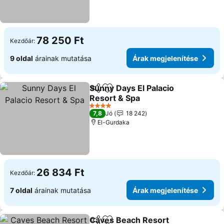
78 250 Ft
Kezdőár:
9 oldal
árainak mutatása
Árak megjelenítése
Sunny Days El Palacio
Megosztás
Hozzáadás a kedvencekhez
Resort & Spa
4 Kategória
7,8
Jó
18 242
El-Gurdaka
26 834 Ft
Kezdőár:
7 oldal
árainak mutatása
Árak megjelenítése
Caves Beach Resort