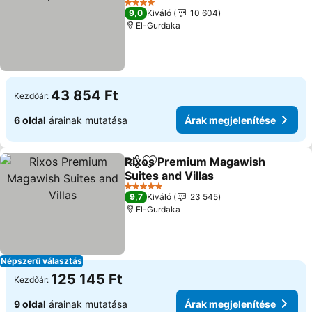
4 Kategória
9,0
Kiváló
10 604
El-Gurdaka
43 854 Ft
Kezdőár:
6 oldal
árainak mutatása
Árak megjelenítése
Rixos Premium Magawish
Megosztás
Hozzáadás a kedvencekhez
Suites and Villas
5 Kategória
9,7
Kiváló
23 545
El-Gurdaka
Népszerű választás
125 145 Ft
Kezdőár:
9 oldal
árainak mutatása
Árak megjelenítése