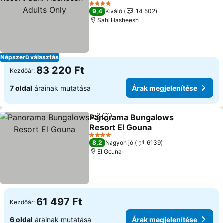
Only
4 Kategória
9,4
Kiváló
14 502
Sahl Hasheesh
Népszerű választás
83 220 Ft
Kezdőár:
7 oldal
árainak mutatása
Árak megjelenítése
Panorama Bungalows
Megosztás
Hozzáadás a kedvencekhez
Resort El Gouna
4 Kategória
8,2
Nagyon jó
6139
El Gouna
61 497 Ft
Kezdőár:
6 oldal
árainak mutatása
Árak megjelenítése