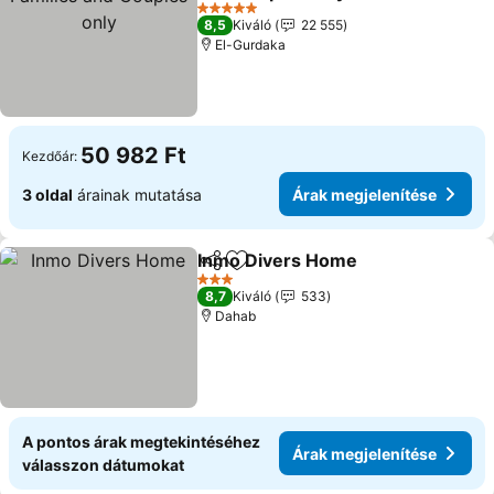
5 Kategória
8,5
Kiváló
22 555
El-Gurdaka
50 982 Ft
Kezdőár:
3 oldal
árainak mutatása
Árak megjelenítése
Inmo Divers Home
Megosztás
Hozzáadás a kedvencekhez
3 Kategória
8,7
Kiváló
533
Dahab
A pontos árak megtekintéséhez
Árak megjelenítése
válasszon dátumokat