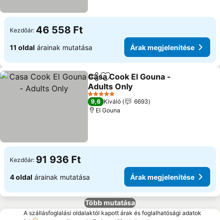
46 558 Ft
Kezdőár:
11 oldal
árainak mutatása
Árak megjelenítése
Casa Cook El Gouna -
Megosztás
Hozzáadás a kedvencekhez
Adults Only
5 Kategória
9,6
Kiváló
6693
El Gouna
91 936 Ft
Kezdőár:
4 oldal
árainak mutatása
Árak megjelenítése
Több mutatása
A szállásfoglalási oldalaktól kapott árak és foglalhatósági adatok