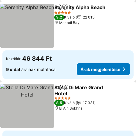
Serenity Alpha Beach
Megosztás
Hozzáadás a kedvencekhez
5 Kategória
9,2
Kiváló
22 015
Makadi Bay
46 844 Ft
Kezdőár:
9 oldal
árainak mutatása
Árak megjelenítése
Stella Di Mare Grand
Megosztás
Hozzáadás a kedvencekhez
Hotel
5 Kategória
8,5
Kiváló
17 331
El Ain Sokhna