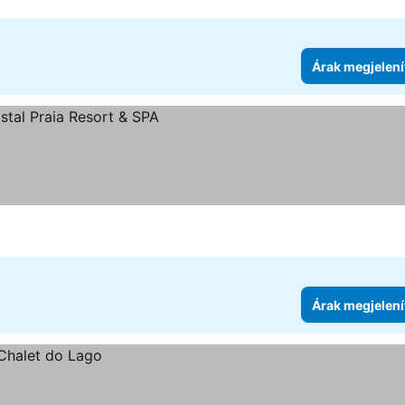
Árak megjelení
Árak megjelení