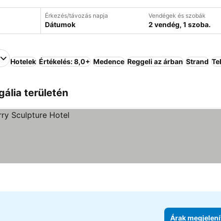
Érkezés/távozás napja
Vendégek és szobák
Dátumok
2 vendég, 1 szoba.
Hotelek
Értékelés: 8,0+
Medence
Reggeli az árban
Strand
Tel
gália területén
Árak megjelení