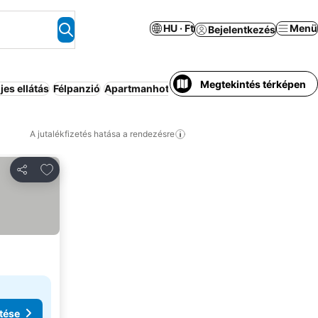
HU · Ft
Menü
Bejelentkezés
Megtekintés térképen
jes ellátás
Félpanzió
Apartmanhotel
Üdülő
Spa
A jutalékfizetés hatása a rendezésre
Hozzáadás a kedvencekhez
Megosztás
tése