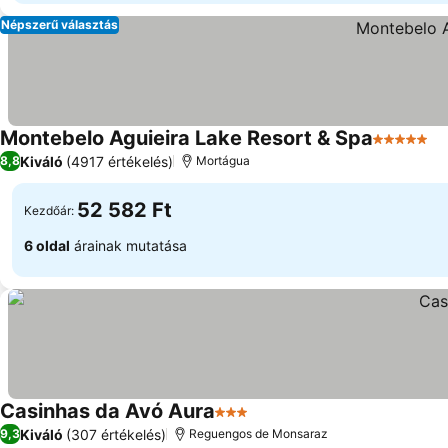
Népszerű választás
Montebelo Aguieira Lake Resort & Spa
5 Kategór
Kiváló
(4917 értékelés)
8,8
Mortágua
52 582 Ft
Kezdőár:
6 oldal
árainak mutatása
Casinhas da Avó Aura
3 Kategória
Kiváló
(307 értékelés)
9,3
Reguengos de Monsaraz