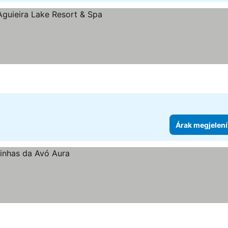
ia
Árak megjelení