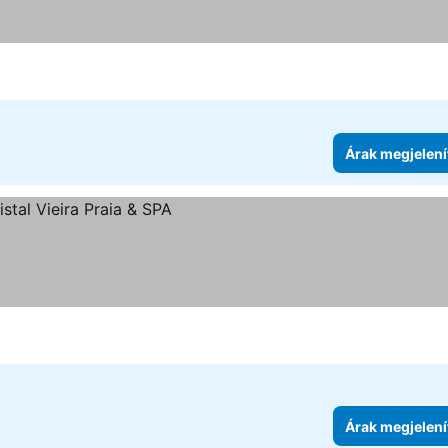
Árak megjelení
Árak megjelení