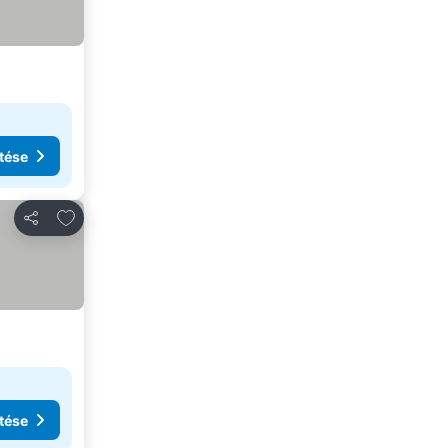
tése
Hozzáadás a kedvencekhez
Megosztás
tése