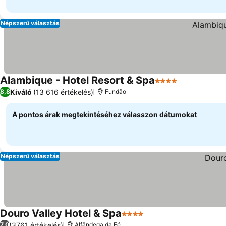
Népszerű választás
Alambique - Hotel Resort & Spa
4 Kategória
Kiváló
(13 616 értékelés)
8,8
Fundão
A pontos árak megtekintéséhez válasszon dátumokat
Népszerű választás
Douro Valley Hotel & Spa
4 Kategória
(3761 értékelés)
7,0
Alfândega da Fé