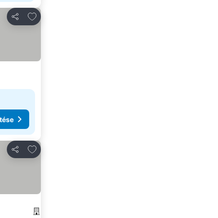
Hozzáadás a kedvencekhez
Megosztás
tése
Hozzáadás a kedvencekhez
Megosztás