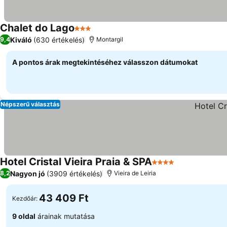
Chalet do Lago
3 Kategória
Kiváló
(630 értékelés)
9,4
Montargil
A pontos árak megtekintéséhez válasszon dátumokat
Népszerű választás
Hotel Cristal Vieira Praia & SPA
4 Kategória
Nagyon jó
(3909 értékelés)
8,2
Vieira de Leiria
43 409 Ft
Kezdőár:
9 oldal
árainak mutatása