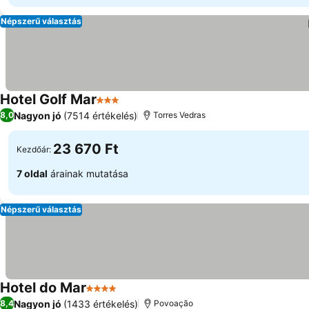
Népszerű választás
Hotel Golf Mar
3 Kategória
Nagyon jó
(7514 értékelés)
8,0
Torres Vedras
23 670 Ft
Kezdőár:
7 oldal
árainak mutatása
Népszerű választás
Hotel do Mar
4 Kategória
Nagyon jó
(1433 értékelés)
8,4
Povoação