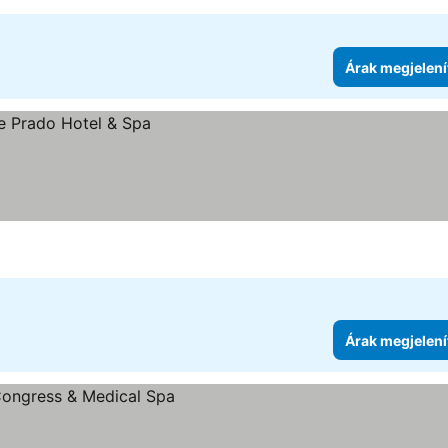
Árak megjelení
Árak megjelení