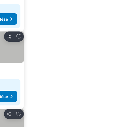
tése
Hozzáadás a kedvencekhez
Megosztás
tése
Hozzáadás a kedvencekhez
Megosztás