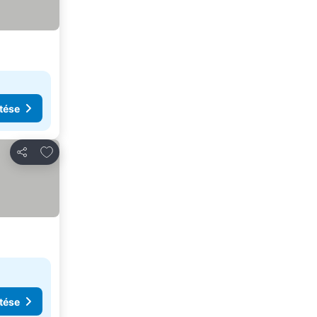
tése
Hozzáadás a kedvencekhez
Megosztás
tése