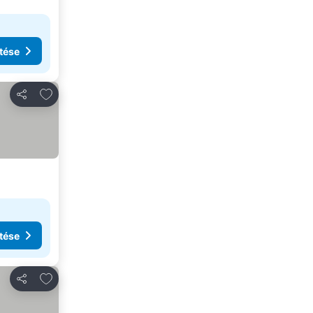
tése
Hozzáadás a kedvencekhez
Megosztás
tése
Hozzáadás a kedvencekhez
Megosztás