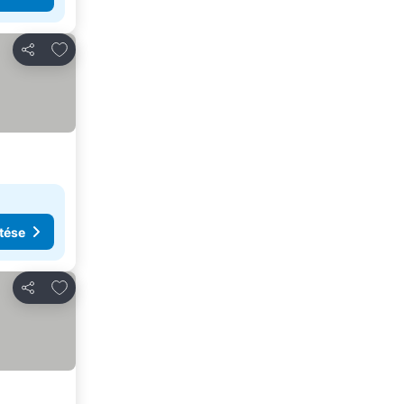
Hozzáadás a kedvencekhez
Megosztás
tése
Hozzáadás a kedvencekhez
Megosztás