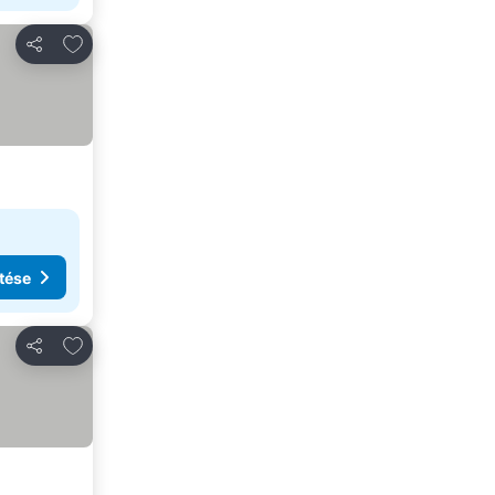
Hozzáadás a kedvencekhez
Megosztás
tése
Hozzáadás a kedvencekhez
Megosztás