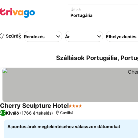
Úti cél
Szűrők
Rendezés
Ár
Elhelyezkedés
Szállások Portugália, Portu
Cherry Sculpture Hotel
4 Kategória
Kiváló
(1766 értékelés)
8,7
Covilhâ
A pontos árak megtekintéséhez válasszon dátumokat