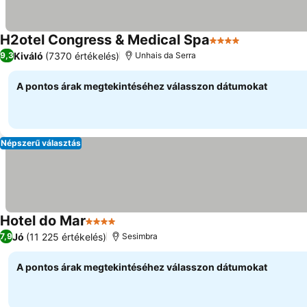
H2otel Congress & Medical Spa
4 Kategória
Kiváló
(7370 értékelés)
9,3
Unhais da Serra
A pontos árak megtekintéséhez válasszon dátumokat
Népszerű választás
Hotel do Mar
4 Kategória
Jó
(11 225 értékelés)
7,9
Sesimbra
A pontos árak megtekintéséhez válasszon dátumokat