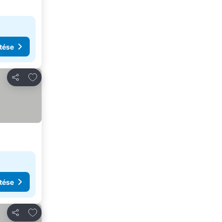
tése
Hozzáadás a kedvencekhez
Megosztás
tése
Hozzáadás a kedvencekhez
Megosztás