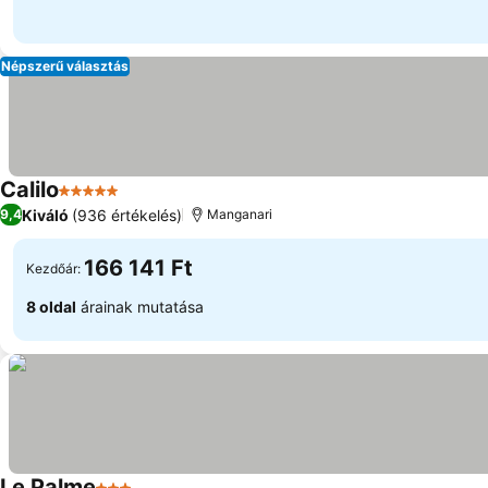
Népszerű választás
Calilo
5 Kategória
Kiváló
(936 értékelés)
9,4
Manganari
166 141 Ft
Kezdőár:
8 oldal
árainak mutatása
Le Palme