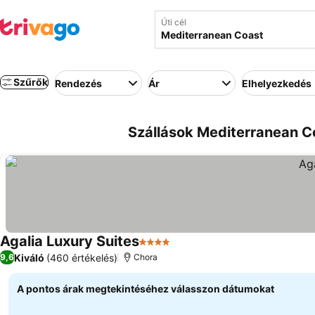
Úti cél
Szűrők
Rendezés
Ár
Elhelyezkedés
Szállások Mediterranean Co
Agalia Luxury Suites
4 Kategória
Kiváló
(460 értékelés)
9,6
Chora
A pontos árak megtekintéséhez válasszon dátumokat