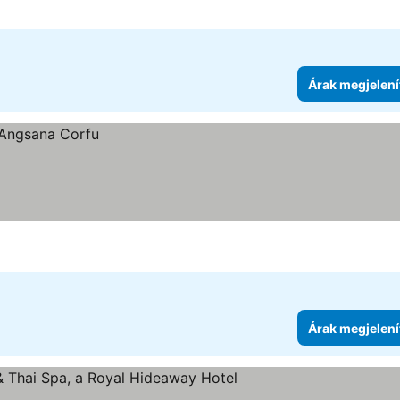
Árak megjelení
Árak megjelení