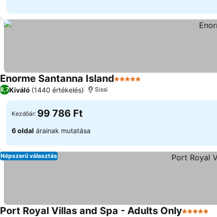
Enorme Santanna Island
5 Kategória
Kiváló
(1440 értékelés)
8,7
Sissi
99 786 Ft
Kezdőár:
6 oldal
árainak mutatása
Népszerű választás
Port Royal Villas and Spa - Adults Only
5 Kategór