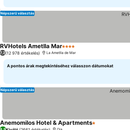
Népszerű választás
RVHotels Ametlla Mar
4 Kategória
(12 978 értékelés)
7,2
La Ametlla de Mar
A pontos árak megtekintéséhez válasszon dátumokat
Népszerű választás
Anemomilos Hotel & Apartments
1 Kategória
Kiváló
(2661 értékelés)
8,9
Oia