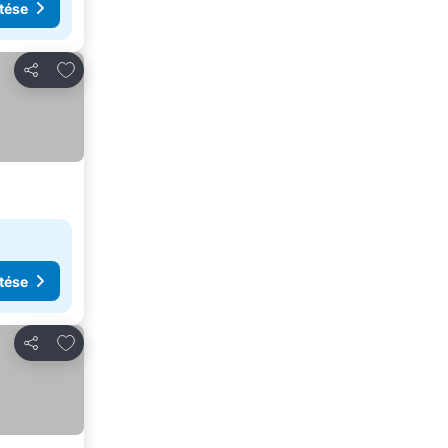
tése
Hozzáadás a kedvencekhez
Megosztás
tése
Hozzáadás a kedvencekhez
Megosztás