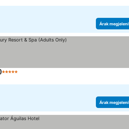
Árak megjelení
)
5 Kategória
Árak megjelení