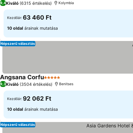
Kiváló
(6315 értékelés)
9,4
Kolymbia
63 460 Ft
Kezdőár:
10 oldal
árainak mutatása
Népszerű választás
Angsana Corfu
5 Kategória
Kiváló
(3504 értékelés)
9,3
Benitses
92 062 Ft
Kezdőár:
10 oldal
árainak mutatása
Népszerű választás