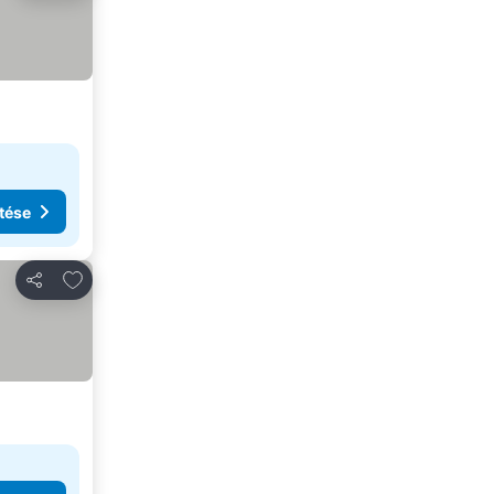
tése
Hozzáadás a kedvencekhez
Megosztás