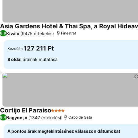
Asia Gardens Hotel & Thai Spa, a Royal Hidea
Kiváló
(9475 értékelés)
8,9
Finestrat
127 211 Ft
Kezdőár:
8 oldal
árainak mutatása
Cortijo El Paraiso
4 Kategória
Nagyon jó
(1347 értékelés)
8,4
Cabo de Gata
A pontos árak megtekintéséhez válasszon dátumokat