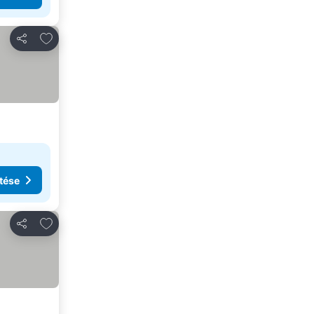
Hozzáadás a kedvencekhez
Megosztás
tése
Hozzáadás a kedvencekhez
Megosztás