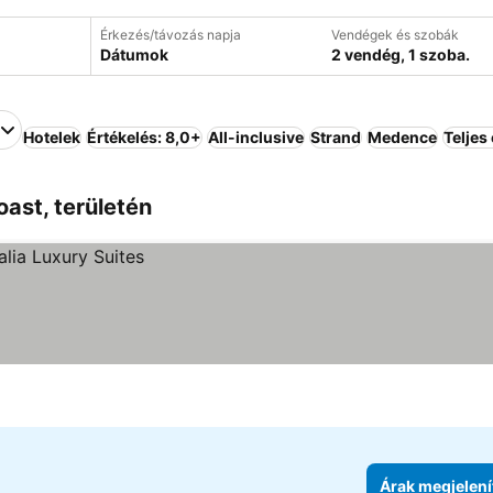
Érkezés/távozás napja
Vendégek és szobák
Dátumok
2 vendég, 1 szoba.
Hotelek
Értékelés: 8,0+
All-inclusive
Strand
Medence
Teljes 
ast, területén
Árak megjelení