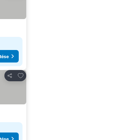
tése
Hozzáadás a kedvencekhez
Megosztás
tése