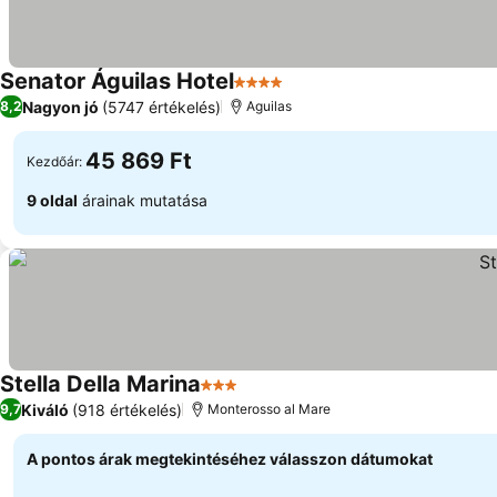
Senator Águilas Hotel
4 Kategória
Nagyon jó
(5747 értékelés)
8,2
Aguilas
45 869 Ft
Kezdőár:
9 oldal
árainak mutatása
Stella Della Marina
3 Kategória
Kiváló
(918 értékelés)
9,7
Monterosso al Mare
A pontos árak megtekintéséhez válasszon dátumokat