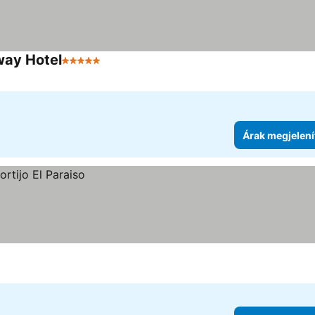
way Hotel
5 Kategória
Árak megjelení