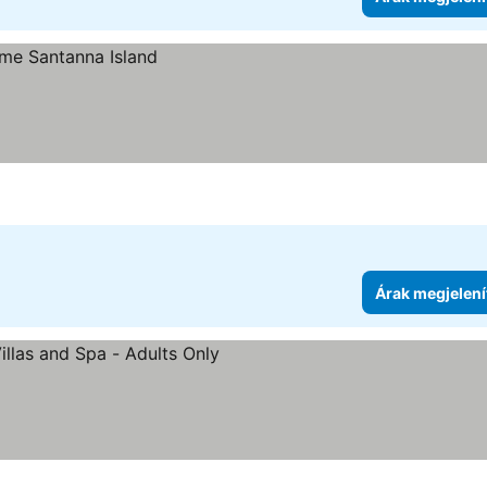
Árak megjelení
ia