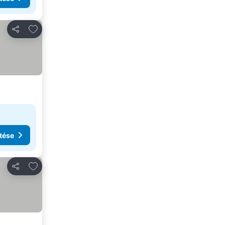
Hozzáadás a kedvencekhez
Megosztás
tése
Hozzáadás a kedvencekhez
Megosztás