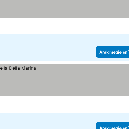
Árak megjelení
Árak megjelení