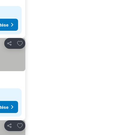
tése
Hozzáadás a kedvencekhez
Megosztás
tése
Hozzáadás a kedvencekhez
Megosztás