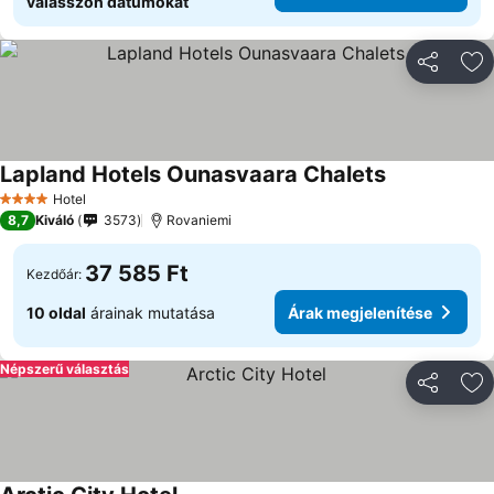
válasszon dátumokat
Megosztá
Ho
Lapland Hotels Ounasvaara Chalets
Árak megjele
Hotel
4 Kategória
8,7
Kiváló
3573
Rovaniemi
37 585 Ft
Kezdőár:
10 oldal
árainak mutatása
Árak megjelenítése
Népszerű választás
Megosztá
Ho