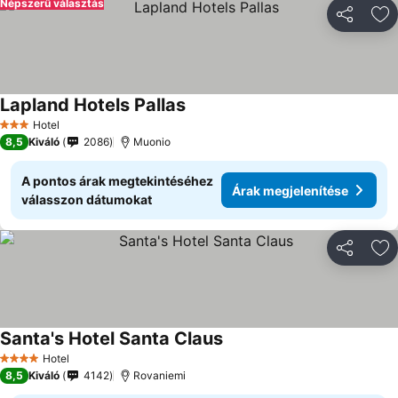
Népszerű választás
Megosztá
Ho
Lapland Hotels Pallas
Árak megjelenítése
Hotel
3 Kategória
8,5
Kiváló
2086
Muonio
A pontos árak megtekintéséhez
Árak megjelenítése
válasszon dátumokat
Megosztá
Ho
Santa's Hotel Santa Claus
Árak megjelenítése
Hotel
4 Kategória
8,5
Kiváló
4142
Rovaniemi