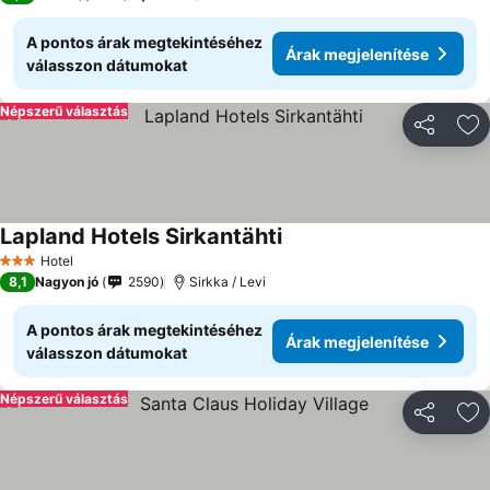
A pontos árak megtekintéséhez
Árak megjelenítése
válasszon dátumokat
Népszerű választás
Megosztá
Ho
Lapland Hotels Sirkantähti
Árak megjelenítése
Hotel
3 Kategória
8,1
Nagyon jó
2590
Sirkka / Levi
A pontos árak megtekintéséhez
Árak megjelenítése
válasszon dátumokat
Népszerű választás
Megosztá
Ho