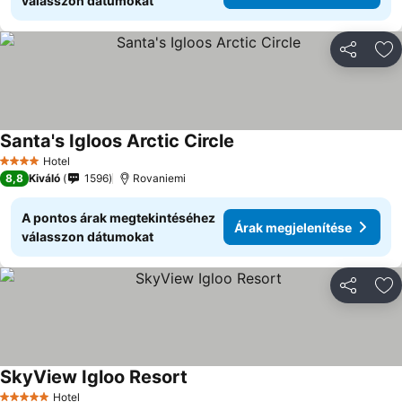
válasszon dátumokat
Megosztá
Ho
Santa's Igloos Arctic Circle
Árak megjelenítése
Hotel
4 Kategória
8,8
Kiváló
1596
Rovaniemi
A pontos árak megtekintéséhez
Árak megjelenítése
válasszon dátumokat
Megosztá
Ho
SkyView Igloo Resort
Árak megjelenítése
Hotel