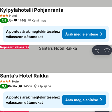
Kylpylähotelli Pohjanranta
Árak megjelenítése
Hotel
3 Kategória
7,8
Jó
1746
Keminmaa
A pontos árak megtekintéséhez
Árak megjelenítése
válasszon dátumokat
Népszerű választás
Megosztá
Ho
Santa's Hotel Rakka
Árak megjelenítése
Hotel
4 Kategória
9,1
Kiváló
1450
Kilpisjärvi
A pontos árak megtekintéséhez
Árak megjelenítése
válasszon dátumokat