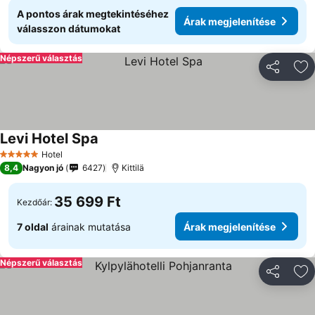
A pontos árak megtekintéséhez
Árak megjelenítése
válasszon dátumokat
Népszerű választás
Megosztá
Ho
Levi Hotel Spa
Árak megjelenítése
Hotel
5 Kategória
8,4
Nagyon jó
6427
Kittilä
35 699 Ft
Kezdőár:
7 oldal
árainak mutatása
Árak megjelenítése
Népszerű választás
Megosztá
Ho