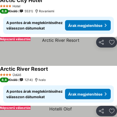
Arctic City Hotel
Árak megjelenítése
Hotel
4 Kategória
8,6
Kiváló
5531
Rovaniemi
A pontos árak megtekintéséhez
Árak megjelenítése
válasszon dátumokat
Népszerű választás
Megosztá
Ho
Arctic River Resort
Árak megjelenítése
Üdülő
4 Kategória
8,8
Kiváló
1214
Ivalo
A pontos árak megtekintéséhez
Árak megjelenítése
válasszon dátumokat
Népszerű választás
Megosztá
Ho