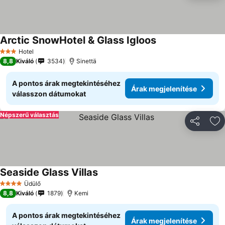
Arctic SnowHotel & Glass Igloos
Árak megjelenítés
Hotel
3 Kategória
8,8
Kiváló
3534
Sinettä
A pontos árak megtekintéséhez
Árak megjelenítése
válasszon dátumokat
Népszerű választás
Megosztá
Ho
Seaside Glass Villas
Árak megjelenítése
Üdülő
4 Kategória
8,8
Kiváló
1879
Kemi
A pontos árak megtekintéséhez
Árak megjelenítése