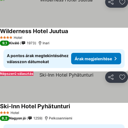
Megosztá
Ho
Wilderness Hotel Juutua
Árak megjelenítése
Hotel
4 Kategória
9,1
Kiváló
1973
Inari
A pontos árak megtekintéséhez
Árak megjelenítése
válasszon dátumokat
Népszerű választás
Megosztá
Ho
Ski-Inn Hotel Pyhätunturi
Árak megjelenítése
Hotel
3 Kategória
8,2
Nagyon jó
1259
Pelkosenniemi