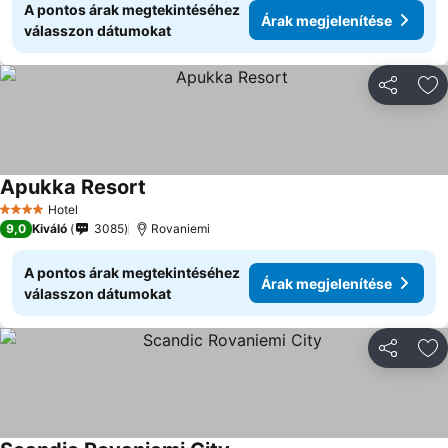
A pontos árak megtekintéséhez
Árak megjelenítése
válasszon dátumokat
Megosztá
Ho
Apukka Resort
Árak megjelenítése
Hotel
4 Kategória
9,0
Kiváló
3085
Rovaniemi
A pontos árak megtekintéséhez
Árak megjelenítése
válasszon dátumokat
Megosztá
Ho