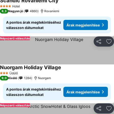
Scandic Rovaniemi City
Árak megjelenítése
Hotel
4 Kategória
8,3
Nagyon jó
4860
Rovaniemi
A pontos árak megtekintéséhez
Árak megjelenítése
válasszon dátumokat
Népszerű választás
Megosztá
Ho
Nuorgam Holiday Village
Árak megjelenítése
Üdülő
3 Kategória
9,0
Kiváló
1284
Nuorgam
A pontos árak megtekintéséhez
Árak megjelenítése
válasszon dátumokat
Népszerű választás
Megosztá
Ho