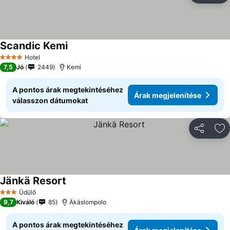
Scandic Kemi
Árak megjelenítése
Hotel
4 Kategória
7,5
Jó
2449
Kemi
A pontos árak megtekintéséhez
Árak megjelenítése
válasszon dátumokat
Megosztá
Ho
Jänkä Resort
Árak megjelenítése
Üdülő
3 Kategória
9,7
Kiváló
85
Äkäslompolo
A pontos árak megtekintéséhez