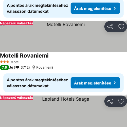
A pontos árak megtekintéséhez
Árak megjelenítése
válasszon dátumokat
Népszerű választás
Megosztá
Ho
Motelli Rovaniemi
Árak megjelenítése
Motel
3 Kategória
7,9
Jó
3712
Rovaniemi
A pontos árak megtekintéséhez
Árak megjelenítése
válasszon dátumokat
Népszerű választás
Megosztá
Ho