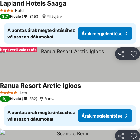
Lapland Hotels Saaga
Árak megjelenítése
Hotel
4 Kategória
8,7
Kiváló
3153
Ylläsjärvi
A pontos árak megtekintéséhez
Árak megjelenítése
válasszon dátumokat
Népszerű választás
Megosztá
Ho
Ranua Resort Arctic Igloos
Árak megjelenítése
Hotel
5 Kategória
9,1
Kiváló
562
Ranua
A pontos árak megtekintéséhez
Árak megjelenítése
válasszon dátumokat
Megosztá
Ho