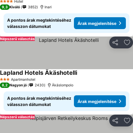
Hotel
4 Kategória
9,3
Kiváló
3852
Inari
A pontos árak megtekintéséhez
Árak megjelenítése
válasszon dátumokat
Népszerű választás
Megosztá
Ho
Lapland Hotels Äkäshotelli
Árak megjelenítése
Apartmanhotel
3 Kategória
8,2
Nagyon jó
2430
Äkäslompolo
A pontos árak megtekintéséhez
Árak megjelenítése
válasszon dátumokat
Népszerű választás
Megosztá
Ho