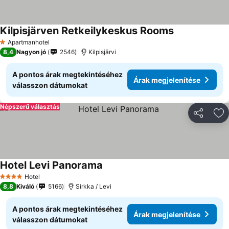
Kilpisjärven Retkeilykeskus Rooms
Árak megjelen
Apartmanhotel
1 Kategória
8,4
Nagyon jó
2546
Kilpisjärvi
A pontos árak megtekintéséhez
Árak megjelenítése
válasszon dátumokat
Népszerű választás
Megosztá
Ho
Hotel Levi Panorama
Árak megjelenítése
Hotel
4 Kategória
8,8
Kiváló
5166
Sirkka / Levi
A pontos árak megtekintéséhez
Árak megjelenítése
válasszon dátumokat