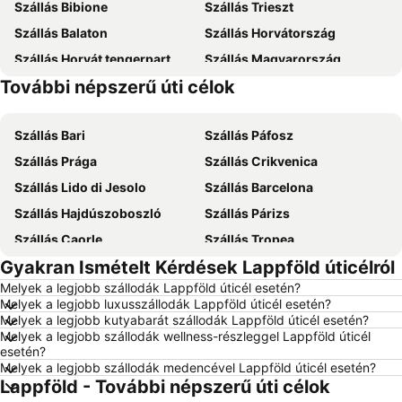
Szállás Bibione
Szállás Trieszt
Szállás Balaton
Szállás Horvátország
Szállás Horvát tengerpart
Szállás Magyarország
További népszerű úti célok
Szállás Zakynthos
Szállás Mallorca
Szállás Bari
Szállás Páfosz
Szállás Prága
Szállás Crikvenica
Szállás Lido di Jesolo
Szállás Barcelona
Szállás Hajdúszoboszló
Szállás Párizs
Szállás Caorle
Szállás Tropea
Gyakran Ismételt Kérdések Lappföld úticélról
Szállás Dubrovnik
Szállás Eger
Melyek a legjobb szállodák Lappföld úticél esetén?
Szállás Debrecen
Szállás Bécs
Melyek a legjobb luxusszállodák Lappföld úticél esetén?
Szállás Balatonfüred
Szállás London
Melyek a legjobb kutyabarát szállodák Lappföld úticél esetén?
Melyek a legjobb szállodák wellness-részleggel Lappföld úticél
Szállás Portorož
Szállás Napospart
esetén?
Melyek a legjobb szállodák medencével Lappföld úticél esetén?
Szállás Alghero
Szállás Rodosz sziget
Lappföld - További népszerű úti célok
Szállás Olaszország
Szállás Málta