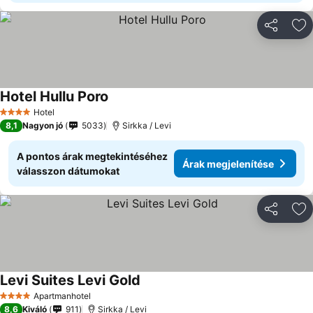
Megosztá
Ho
Hotel Hullu Poro
Árak megjelenítése
Hotel
4 Kategória
8,1
Nagyon jó
5033
Sirkka / Levi
A pontos árak megtekintéséhez
Árak megjelenítése
válasszon dátumokat
Megosztá
Ho
Levi Suites Levi Gold
Árak megjelenítése
Apartmanhotel
4 Kategória
8,6
Kiváló
911
Sirkka / Levi