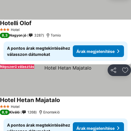
Hotelli Olof
Árak megjelenítése
Hotel
3 Kategória
8,3
Nagyon jó
3287
Tornio
A pontos árak megtekintéséhez
Árak megjelenítése
válasszon dátumokat
Népszerű választás
Megosztá
Ho
Hotel Hetan Majatalo
Árak megjelenítése
Hotel
3 Kategória
8,9
Kiváló
1268
Enontekiö
A pontos árak megtekintéséhez
Árak megjelenítése