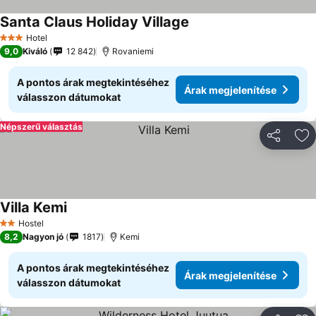
Santa Claus Holiday Village
Árak megjelenítése
Hotel
3 Kategória
9,0
Kiváló
12 842
Rovaniemi
A pontos árak megtekintéséhez
Árak megjelenítése
válasszon dátumokat
Népszerű választás
Megosztá
Ho
Villa Kemi
Árak megjelenítése
Hostel
2 Kategória
8,2
Nagyon jó
1817
Kemi
A pontos árak megtekintéséhez
Árak megjelenítése
válasszon dátumokat