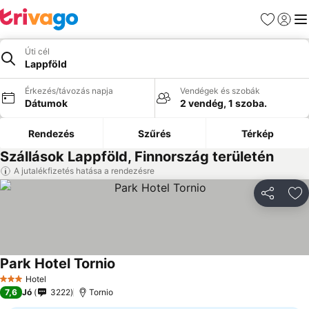
Kedvencek
Bejelen
Me
Úti cél
Lappföld
Érkezés/távozás napja
Vendégek és szobák
Dátumok
2 vendég, 1 szoba.
Rendezés
Szűrés
Térkép
Szállások Lappföld, Finnország területén
A jutalékfizetés hatása a rendezésre
Megosztá
Ho
Park Hotel Tornio
Árak megjelenítése
Hotel
3 Kategória
7,6
Jó
3222
Tornio