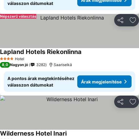
Árak megjelenítése
válasszon dátumokat
Népszerű választás
Megosztá
Ho
Lapland Hotels Riekonlinna
Árak megjelenítése
Hotel
4 Kategória
8,0
Nagyon jó
3282
Saariselkä
A pontos árak megtekintéséhez
Árak megjelenítése
válasszon dátumokat
Megosztá
Ho
Wilderness Hotel Inari
Árak megjelenítése