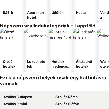
B&B-k
Apartman
Üdülők
Hostel
Vend
hotel
z
Népszerű szállodakategóriák – Lappföld
Olcsó
Luxushote
Hotelek
Állatbarát
Well
hotelek
lek
medencév
hotelek
otele
el
Ezek a népszerű helyek csak egy kattintásra
vannak
Szállás Budapest
Szállás Róma
Szállás Rimini
Szállás Siófok