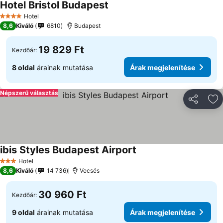
Hotel Bristol Budapest
Hotel
4 Kategória
8,6
Kiváló
6810
Budapest
19 829 Ft
Kezdőár:
8 oldal
árainak mutatása
Árak megjelenítése
Népszerű választás
Megosztá
Ho
ibis Styles Budapest Airport
Hotel
3 Kategória
8,6
Kiváló
14 736
Vecsés
30 960 Ft
Kezdőár:
9 oldal
árainak mutatása
Árak megjelenítése