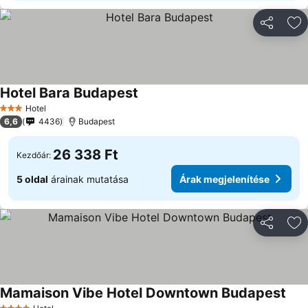
Megosztá
Ho
Hotel Bara Budapest
Hotel
3 Kategória
6,6
4436
Budapest
26 338 Ft
Kezdőár:
5 oldal
árainak mutatása
Árak megjelenítése
Megosztá
Ho
Mamaison Vibe Hotel Downtown Budapest