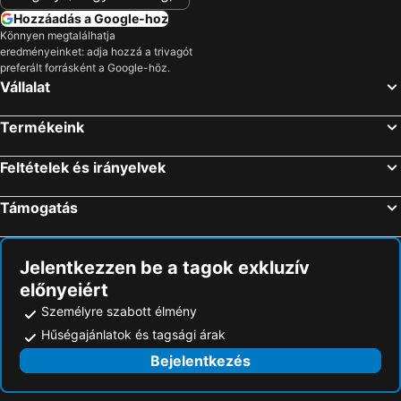
Szállás Kisoroszi
Szállás Budakeszi
Hozzáadás a Google-hoz
Szállás Szob
Szállás Pomáz
Könnyen megtalálhatja
eredményeinket: adja hozzá a trivagót
Szállás Telki
Szállás Pilisvörösvár
preferált forrásként a Google-höz.
Szállás Szigetmonostor
Szállás Aszód
Vállalat
Szállás Bugyi
Szállás Domonyvölgy
Termékeink
Szállás Budakalász
Szállás Halásztelek
Szállás Dunaharaszti
Szállás Fót
Feltételek és irányelvek
Szállás Tápiógyörgye
Szállás Isaszeg
Támogatás
Szállás Tököl
Szállás Százhalombatta
Szállás Törökbálint
Szállás Szokolya
Jelentkezzen be a tagok exkluzív
előnyeiért
Személyre szabott élmény
Hűségajánlatok és tagsági árak
Bejelentkezés