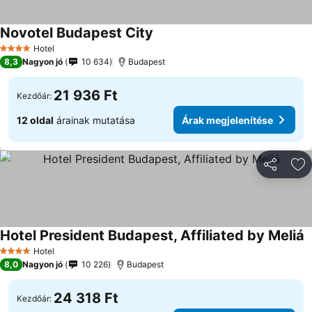
Novotel Budapest City
Hotel
4 Kategória
8,3
Nagyon jó
10 634
Budapest
21 936 Ft
Kezdőár:
12 oldal
árainak mutatása
Árak megjelenítése
Megosztá
Ho
Hotel President Budapest, Affiliated by Meliá
Hotel
4 Kategória
8,0
Nagyon jó
10 226
Budapest
24 318 Ft
Kezdőár: