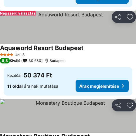
Népszerű választás
Megosztá
Ho
Aquaworld Resort Budapest
Üdülő
4 Kategória
8,8
Kiváló
30 630
Budapest
50 374 Ft
Kezdőár:
11 oldal
árainak mutatása
Árak megjelenítése
Megosztá
Ho