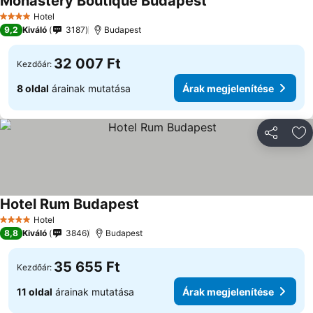
Monastery Boutique Budapest
Hotel
4 Kategória
9,2
Kiváló
3187
Budapest
32 007 Ft
Kezdőár:
8 oldal
árainak mutatása
Árak megjelenítése
Megosztá
Ho
Hotel Rum Budapest
Hotel
4 Kategória
8,8
Kiváló
3846
Budapest
35 655 Ft
Kezdőár:
11 oldal
árainak mutatása
Árak megjelenítése