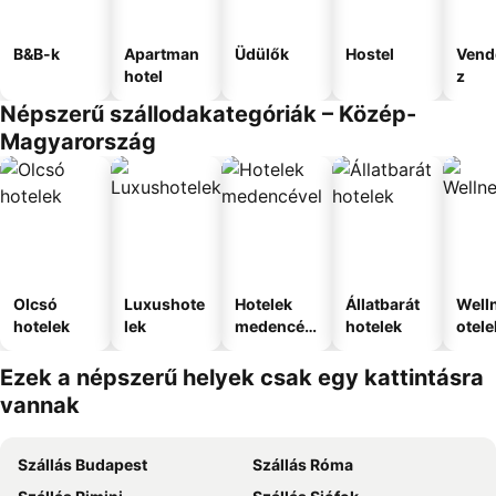
B&B-k
Apartman
Üdülők
Hostel
Vend
hotel
z
Népszerű szállodakategóriák – Közép-
Magyarország
Olcsó
Luxushote
Hotelek
Állatbarát
Well
hotelek
lek
medencév
hotelek
otele
el
Ezek a népszerű helyek csak egy kattintásra
vannak
Szállás Budapest
Szállás Róma