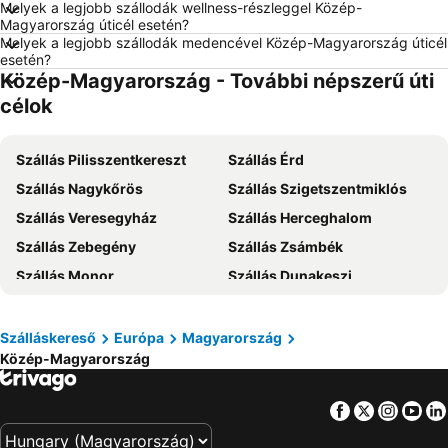
Melyek a legjobb szállodák wellness-részleggel Közép-
Szállás Olaszország
Szállás Málta
Magyarország úticél esetén?
Melyek a legjobb szállodák medencével Közép-Magyarország úticél
Szállás Korfu
Szállás Szardínia
esetén?
Szállás Görögország
Szállás Szlovénia
Közép-Magyarország - További népszerű úti
Szállás Török Riviéra
Szállás Krk-sziget
célok
Szállás Kréta
Szállás Isztria
Szállás Balaton déli part
Szállás Pilisszentkereszt
Szállás Kefalonia
Szállás Érd
Szállás Montenegró
Szállás Nagykőrös
Szállás Menorca
Szállás Szigetszentmiklós
Szállás Tenerife
Szállás Veresegyház
Szállás Szicília
Szállás Herceghalom
Szállás Garda-tó
Szállás Zebegény
Szállás Észak-Olaszország
Szállás Zsámbék
Szállás Monor
Szállás Dunakeszi
Szállás Mogyoród
Szállás Nagybörzsöny
Szállás Budaörs
Szállás Nagymaros
Szálláskereső
Európa
Magyarország
Közép-Magyarország
Szállás Dabas
Szállás Dunavarsány
Szállás Verőce
Szállás Taksony
Facebook
Twitter
Insta
Yo
Szállás Kiskunlacháza
Szállás Gyömrő