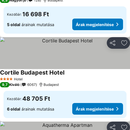
8,3
Nagyon jó
128
Budapest
16 698 Ft
Kezdőár:
5 oldal
árainak mutatása
Árak megjelenítése
Megosztá
Ho
Cortile Budapest Hotel
Hotel
4 Kategória
9,7
Kiváló
6067
Budapest
48 705 Ft
Kezdőár:
6 oldal
árainak mutatása
Árak megjelenítése