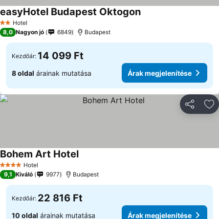
easyHotel Budapest Oktogon
Hotel
2 Kategória
8,0
Nagyon jó
6849
Budapest
14 099 Ft
Kezdőár:
8 oldal
árainak mutatása
Árak megjelenítése
Megosztá
Ho
Bohem Art Hotel
Hotel
4 Kategória
9,1
Kiváló
9977
Budapest
22 816 Ft
Kezdőár:
10 oldal
árainak mutatása
Árak megjelenítése