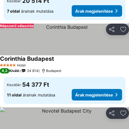
20 514 Ft
Kezdőár:
7 oldal
árainak mutatása
Árak megjelenítése
Népszerű választás
Megosztá
Ho
Corinthia Budapest
Hotel
5 Kategória
9,2
Kiváló
24 814
Budapest
54 377 Ft
Kezdőár:
11 oldal
árainak mutatása
Árak megjelenítése
Megosztá
Ho