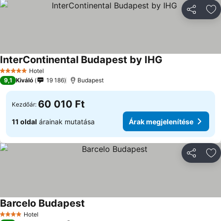
Megosztá
Ho
InterContinental Budapest by IHG
Hotel
5 Kategória
9,1
Kiváló
19 186
Budapest
60 010 Ft
Kezdőár:
11 oldal
árainak mutatása
Árak megjelenítése
Megosztá
Ho
Barcelo Budapest
Hotel
4 Kategória