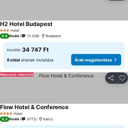
H2 Hotel Budapest
Hotel
3 Kategória
8,9
Kiváló
13 328
Budapest
34 747 Ft
Kezdőár:
9 oldal
árainak mutatása
Árak megjelenítése
Népszerű választás
Megosztá
Ho
Flow Hotel & Conference
Hotel
4 Kategória
9,3
Kiváló
3773
Inárcs