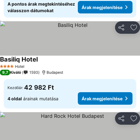
A pontos árak megtekintéséhez
Árak megjelenítése
válasszon dátumokat
Megosztá
Ho
Basiliq Hotel
Hotel
4 Kategória
9,7
Kiváló
1593
Budapest
42 982 Ft
Kezdőár:
4 oldal
árainak mutatása
Árak megjelenítése
Megosztá
Ho