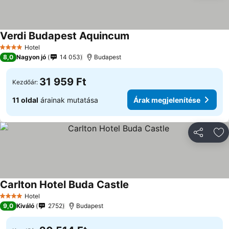
Verdi Budapest Aquincum
Hotel
4 Kategória
8,0
Nagyon jó
14 053
Budapest
31 959 Ft
Kezdőár:
11 oldal
árainak mutatása
Árak megjelenítése
Megosztá
Ho
Carlton Hotel Buda Castle
Hotel
4 Kategória
9,0
Kiváló
2752
Budapest