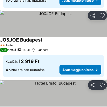
10 oldal
árainak mutatása
Árak megjelenítése
Megosztá
Ho
JO&JOE Budapest
Hotel
2 Kategória
9,2
Kiváló
1584
Budapest
12 919 Ft
Kezdőár:
4 oldal
árainak mutatása
Árak megjelenítése
Megosztá
Ho