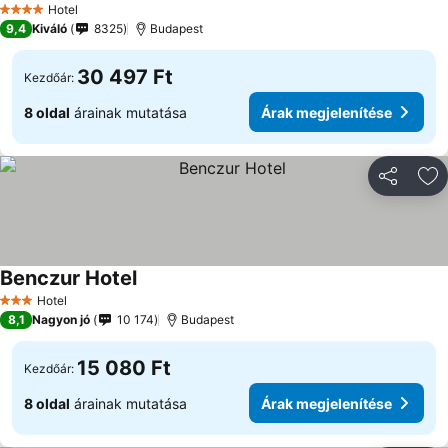
Hotel
4 Kategória
9,4
Kiváló
8325
Budapest
30 497 Ft
Kezdőár:
8 oldal
árainak mutatása
Árak megjelenítése
Megosztá
Ho
Benczur Hotel
Hotel
3 Kategória
8,1
Nagyon jó
10 174
Budapest
15 080 Ft
Kezdőár:
8 oldal
árainak mutatása
Árak megjelenítése