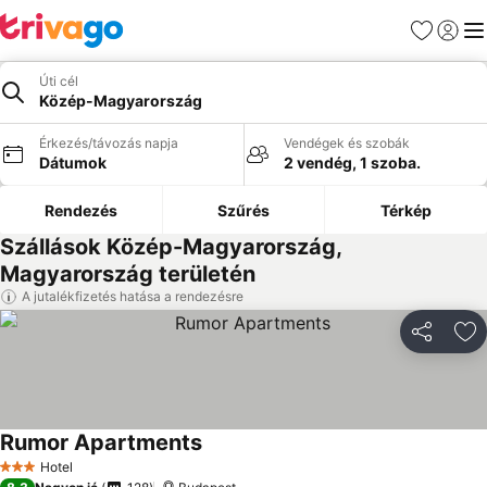
Kedvencek
Bejelen
Me
Úti cél
Közép-Magyarország
Érkezés/távozás napja
Vendégek és szobák
Dátumok
2 vendég, 1 szoba.
Rendezés
Szűrés
Térkép
Szállások Közép-Magyarország,
Magyarország területén
A jutalékfizetés hatása a rendezésre
Megosztá
Ho
Rumor Apartments
Hotel
3 Kategória