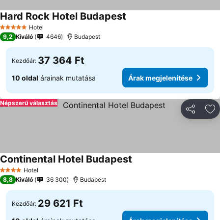
Hard Rock Hotel Budapest
Hotel
5 Kategória
9,2
Kiváló
4646
Budapest
37 364 Ft
Kezdőár:
10 oldal
árainak mutatása
Árak megjelenítése
Népszerű választás
Megosztá
Ho
Continental Hotel Budapest
Hotel
4 Kategória
8,8
Kiváló
36 300
Budapest
29 621 Ft
Kezdőár: