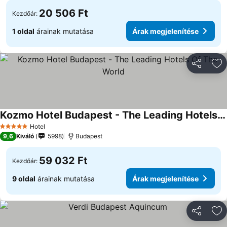
20 506 Ft
Kezdőár:
1 oldal
árainak mutatása
Árak megjelenítése
Megosztá
Ho
Kozmo Hotel Budapest - The Leading Hotels Of The World
Hotel
5 Kategória
9,6
Kiváló
5998
Budapest
59 032 Ft
Kezdőár:
9 oldal
árainak mutatása
Árak megjelenítése
Megosztá
Ho