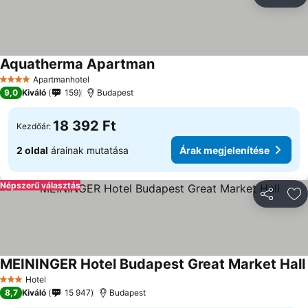
Megosztá
Ho
Aquatherma Apartman
Apartmanhotel
4 Kategória
9,0
Kiváló
159
Budapest
18 392 Ft
Kezdőár:
2 oldal
árainak mutatása
Árak megjelenítése
Népszerű választás
Megosztá
Ho
MEININGER Hotel Budapest Great Market Hall
Hotel
3 Kategória
8,7
Kiváló
15 947
Budapest