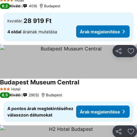
Hotel
4 Kategória
9,2
Kiváló
409
Budapest
28 919 Ft
Kezdőár:
4 oldal
árainak mutatása
Árak megjelenítése
Megosztá
Ho
Budapest Museum Central
Hotel
3 Kategória
8,5
Kiváló
2905
Budapest
A pontos árak megtekintéséhez
Árak megjelenítése
válasszon dátumokat
Megosztá
Ho