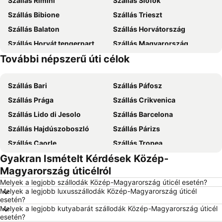
Szállás Rimini
Szállás Siófok
Szállás Bibione
Szállás Trieszt
Szállás Balaton
Szállás Horvátország
Szállás Horvát tengerpart
Szállás Magyarország
További népszerű úti célok
Szállás Zakynthos
Szállás Mallorca
Szállás Bari
Szállás Páfosz
Szállás Prága
Szállás Crikvenica
Szállás Lido di Jesolo
Szállás Barcelona
Szállás Hajdúszoboszló
Szállás Párizs
Szállás Caorle
Szállás Tropea
Gyakran Ismételt Kérdések Közép-
Szállás Dubrovnik
Szállás Eger
Magyarország úticélról
Szállás Debrecen
Szállás Bécs
Melyek a legjobb szállodák Közép-Magyarország úticél esetén?
Szállás Balatonfüred
Szállás London
Melyek a legjobb luxusszállodák Közép-Magyarország úticél
esetén?
Szállás Portorož
Szállás Napospart
Melyek a legjobb kutyabarát szállodák Közép-Magyarország úticél
Szállás Alghero
Szállás Rodosz sziget
esetén?