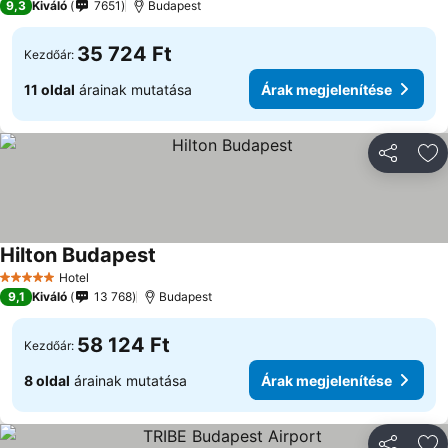
9,3
Kiváló
7651
Budapest
35 724 Ft
Kezdőár:
11 oldal
árainak mutatása
Árak megjelenítése
Megosztá
Ho
Hilton Budapest
Hotel
5 Kategória
9,1
Kiváló
13 768
Budapest
58 124 Ft
Kezdőár:
8 oldal
árainak mutatása
Árak megjelenítése