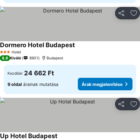
Megosztá
Ho
Dormero Hotel Budapest
Hotel
3 Kategória
8,6
Kiváló
8901
Budapest
24 662 Ft
Kezdőár:
9 oldal
árainak mutatása
Árak megjelenítése
Megosztá
Ho
Up Hotel Budapest