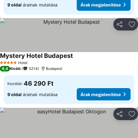
9 oldal
árainak mutatása
Árak megjelenítése
Megosztá
Ho
Mystery Hotel Budapest
Hotel
5 Kategória
9,4
Kiváló
5214
Budapest
46 290 Ft
Kezdőár:
9 oldal
árainak mutatása
Árak megjelenítése
Megosztá
Ho