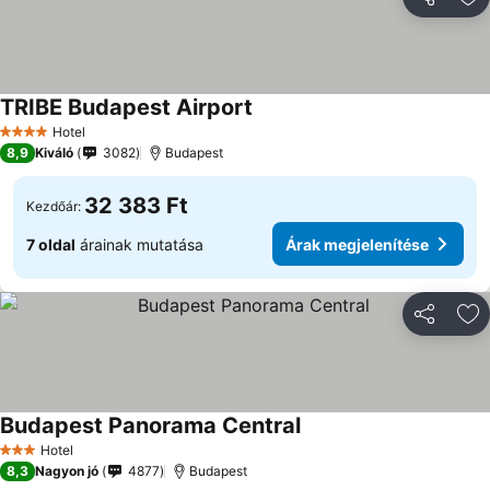
Megosztá
Ho
TRIBE Budapest Airport
Hotel
4 Kategória
8,9
Kiváló
3082
Budapest
32 383 Ft
Kezdőár:
7 oldal
árainak mutatása
Árak megjelenítése
Megosztá
Ho
Budapest Panorama Central
Hotel
3 Kategória
8,3
Nagyon jó
4877
Budapest