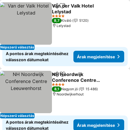
Van der Valk Hotel
Megosztás
Hozzáadás a kedvencekhez
Lelystad
Árak megjelenítése
4 Kategória
8,7
Kiváló
5120
Lelystad
Népszerű választás
A pontos árak megtekintéséhez
Árak megjelenítése
válasszon dátumokat
NH Noordwijk
Megosztás
Hozzáadás a kedvencekhez
Conference Centre
Leeuwenhorst
Árak megjelenítése
4 Kategória
8,1
Nagyon jó
15 486
Noordwijkerhout
Népszerű választás
A pontos árak megtekintéséhez
Árak megjelenítése
válasszon dátumokat