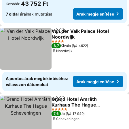
43 752 Ft
Kezdőár:
7 oldal
árainak mutatása
Árak megjelenítése
Van der Valk Palace Hotel
Megosztás
Hozzáadás a kedvencekhez
Noordwijk
Árak megjelenítése
4 Kategória
8,7
Kiváló
4622
Noordwijk
A pontos árak megtekintéséhez
Árak megjelenítése
válasszon dátumokat
Grand Hotel Amrâth
Megosztás
Hozzáadás a kedvencekhez
Kurhaus The Hague
Scheveningen
Árak megjelenítése
5 Kategória
7,6
Jó
17 949
Scheveningen