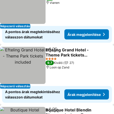
Vianen
Népszerű választás
A pontos árak megtekintéséhez
Árak megjelenítése
válasszon dátumokat
Efteling Grand Hotel -
Megosztás
Hozzáadás a kedvencekhez
Theme Park tickets
included
Árak megjelenítése
4 Kategória
9,7
Kiváló
27
Loon op Zand
Népszerű választás
A pontos árak megtekintéséhez
Árak megjelenítése
válasszon dátumokat
Boutique Hotel Blendin
Megosztás
Hozzáadás a kedvencekhez