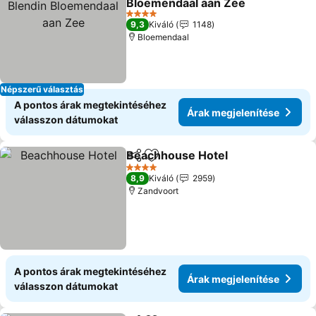
Bloemendaal aan Zee
Árak megjelenítése
4 Kategória
9,3
Kiváló
1148
Bloemendaal
Népszerű választás
A pontos árak megtekintéséhez
Árak megjelenítése
válasszon dátumokat
Beachhouse Hotel
Megosztás
Hozzáadás a kedvencekhez
Árak me
4 Kategória
8,9
Kiváló
2959
Zandvoort
A pontos árak megtekintéséhez
Árak megjelenítése
válasszon dátumokat