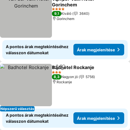
Megosztás
Hozzáadás a kedvencekhez
Gorinchem
Árak megjelenítése
4 Kategória
9,1
Kiváló
3640
Gorinchem
A pontos árak megtekintéséhez
Árak megjelenítése
válasszon dátumokat
Badhotel Rockanje
Megosztás
Hozzáadás a kedvencekhez
Árak me
3 Kategória
8,3
Nagyon jó
5756
Rockanje
Népszerű választás
A pontos árak megtekintéséhez
Árak megjelenítése
válasszon dátumokat