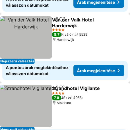
Árak megjelenítése
válasszon dátumokat
Van der Valk Hotel
Megosztás
Hozzáadás a kedvencekhez
Harderwijk
Árak megjelenítése
4 Kategória
8,7
Kiváló
5529
Harderwijk
Népszerű választás
A pontos árak megtekintéséhez
Árak megjelenítése
válasszon dátumokat
Strandhotel Vigilante
Megosztás
Hozzáadás a kedvencekhez
Árak 
4 Kategória
7,9
Jó
4956
Makkum
Népszerű választás