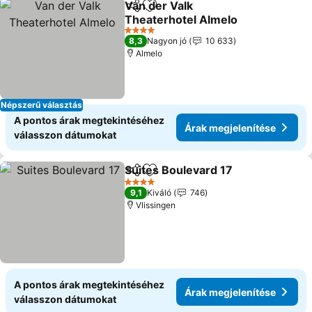
Van der Valk
Megosztás
Hozzáadás a kedvencekhez
Theaterhotel Almelo
Árak megjelenítése
4 Kategória
8,3
Nagyon jó
10 633
Almelo
Népszerű választás
A pontos árak megtekintéséhez
Árak megjelenítése
válasszon dátumokat
Suites Boulevard 17
Megosztás
Hozzáadás a kedvencekhez
Árak m
4 Kategória
9,1
Kiváló
746
Vlissingen
A pontos árak megtekintéséhez
Árak megjelenítése
válasszon dátumokat