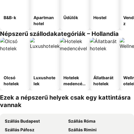
B&B-k
Apartman
Üdülők
Hostel
Vend
hotel
z
Népszerű szállodakategóriák – Hollandia
Olcsó
Luxushote
Hotelek
Állatbarát
Well
hotelek
lek
medencév
hotelek
otele
el
Ezek a népszerű helyek csak egy kattintásra
vannak
Szállás Budapest
Szállás Róma
Szállás Páfosz
Szállás Rimini