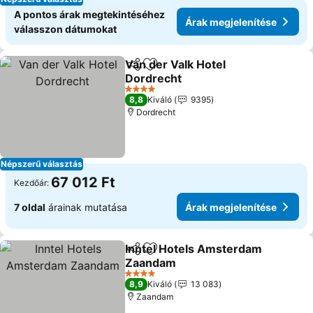
A pontos árak megtekintéséhez
Árak megjelenítése
válasszon dátumokat
Van der Valk Hotel
Megosztás
Hozzáadás a kedvencekhez
Dordrecht
Árak megjelenítése
4 Kategória
8,8
Kiváló
9395
Dordrecht
Népszerű választás
67 012 Ft
Kezdőár:
7 oldal
árainak mutatása
Árak megjelenítése
Inntel Hotels Amsterdam
Megosztás
Hozzáadás a kedvencekhez
Zaandam
Árak megjelenítése
4 Kategória
8,9
Kiváló
13 083
Zaandam