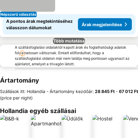
Népszerű választás
A pontos árak megtekintéséhez
Árak megjelenítése
válasszon dátumokat
Több mutatása
A szállásfoglalási oldalaktól kapott árak és foglalhatósági adatok
folyamatosan változnak. Emiatt előfordulhat, hogy a
szállásfoglalási oldalon már nem találja meg pontosan ugyanazt az
ajánlatot, amelyet a trivagón látott.
Ártartomány
Szállások itt: Hollandia -
Ártartomány
kezdőár:
‎28 845 Ft
-
‎67 012 Ft
(price per night)
Hollandia egyéb szállásai