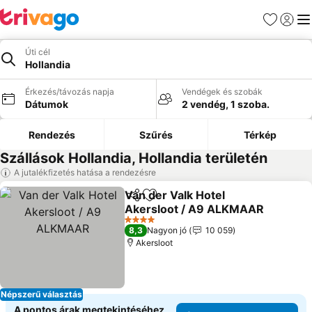
Kedvencek
Bejelen
Me
Úti cél
Hollandia
Érkezés/távozás napja
Vendégek és szobák
Dátumok
2 vendég, 1 szoba.
Rendezés
Szűrés
Térkép
Szállások Hollandia, Hollandia területén
A jutalékfizetés hatása a rendezésre
Van der Valk Hotel
Megosztás
Hozzáadás a kedvencekhez
Akersloot / A9 ALKMAAR
Árak megjelenítése
4 Kategória
8,3
Nagyon jó
10 059
Akersloot
Népszerű választás
A pontos árak megtekintéséhez