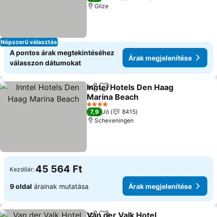
Gilze
Népszerű választás
A pontos árak megtekintéséhez
Árak megjelenítése
válasszon dátumokat
Inntel Hotels Den Haag
Megosztás
Hozzáadás a kedvencekhez
Marina Beach
Árak megjelenítése
4 Kategória
7,9
Jó
8415
Scheveningen
45 564 Ft
Kezdőár:
9 oldal
árainak mutatása
Árak megjelenítése
Van der Valk Hotel