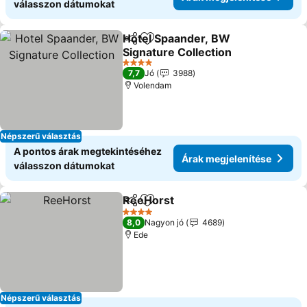
válasszon dátumokat
Hotel Spaander, BW
Megosztás
Hozzáadás a kedvencekhez
Signature Collection
Árak megjelenítése
4 Kategória
7,7
Jó
3988
Volendam
Népszerű választás
A pontos árak megtekintéséhez
Árak megjelenítése
válasszon dátumokat
ReeHorst
Megosztás
Hozzáadás a kedvencekhez
Árak megjeleníté
4 Kategória
8,0
Nagyon jó
4689
Ede
Népszerű választás