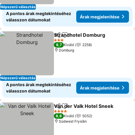
Népszerű választás
A pontos árak megtekintéséhez
Árak megjelenítése
válasszon dátumokat
Strandhotel Domburg
Megosztás
Hozzáadás a kedvencekhez
Árak
3 Kategória
8,7
Kiváló
2258
Domburg
Népszerű választás
A pontos árak megtekintéséhez
Árak megjelenítése
válasszon dátumokat
Van der Valk Hotel Sneek
Megosztás
Hozzáadás a kedvencekhez
Á
4 Kategória
8,8
Kiváló
5052
Súdwest Fryslân