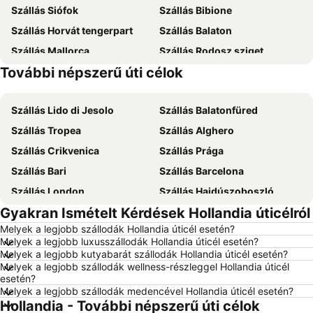
Szállás Siófok
Szállás Bibione
Szállás Horvát tengerpart
Szállás Balaton
Szállás Mallorca
Szállás Rodosz sziget
További népszerű úti célok
Szállás Krk-sziget
Szállás Olaszország
Szállás Lido di Jesolo
Szállás Balatonfüred
Szállás Tropea
Szállás Alghero
Szállás Crikvenica
Szállás Prága
Szállás Bari
Szállás Barcelona
Szállás London
Szállás Hajdúszoboszló
Gyakran Ismételt Kérdések Hollandia úticélról
Szállás Debrecen
Szállás Abbázia
Melyek a legjobb szállodák Hollandia úticél esetén?
Szállás Bécs
Szállás Alicante
Melyek a legjobb luxusszállodák Hollandia úticél esetén?
Szállás Antalya
Szállás Sharm el-Sheikh
Melyek a legjobb kutyabarát szállodák Hollandia úticél esetén?
Melyek a legjobb szállodák wellness-részleggel Hollandia úticél
Szállás Dubrovnik
Szállás Nizza
esetén?
Melyek a legjobb szállodák medencével Hollandia úticél esetén?
Szállás Trieszt
Szállás Horvátország
Hollandia - További népszerű úti célok
Szállás Magyarország
Szállás Málta