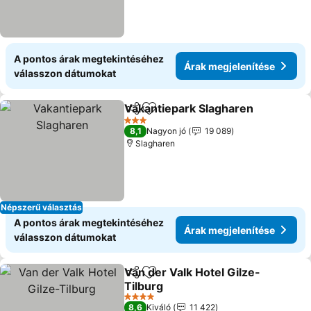
A pontos árak megtekintéséhez
Árak megjelenítése
válasszon dátumokat
Vakantiepark Slagharen
Megosztás
Hozzáadás a kedvencekhez
Ár
3 Kategória
8,1
Nagyon jó
19 089
Slagharen
Népszerű választás
A pontos árak megtekintéséhez
Árak megjelenítése
válasszon dátumokat
Van der Valk Hotel Gilze-
Megosztás
Hozzáadás a kedvencekhez
Tilburg
Árak megjelenítése
4 Kategória
8,6
Kiváló
11 422