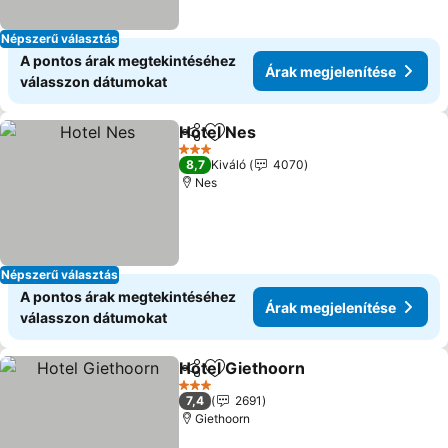
Népszerű választás
A pontos árak megtekintéséhez
Árak megjelenítése
válasszon dátumokat
Hotel Nes
Megosztás
Hozzáadás a kedvencekhez
Árak megjeleníté
3 Kategória
8,7
Kiváló
4070
Nes
Népszerű választás
A pontos árak megtekintéséhez
Árak megjelenítése
válasszon dátumokat
Hotel Giethoorn
Megosztás
Hozzáadás a kedvencekhez
Árak megj
3 Kategória
7,4
2691
Giethoorn