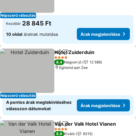
Népszerű választás
28 845 Ft
Kezdőár:
10 oldal
árainak mutatása
Árak megjelenítése
Hotel Zuiderduin
Megosztás
Hozzáadás a kedvencekhez
Árak megj
4 Kategória
8,4
Nagyon jó
12 586
Egmond aan Zee
Népszerű választás
A pontos árak megtekintéséhez
Árak megjelenítése
válasszon dátumokat
Van der Valk Hotel Vianen
Megosztás
Hozzáadás a kedvencekhez
4 Kategória
8,6
Kiváló
9315