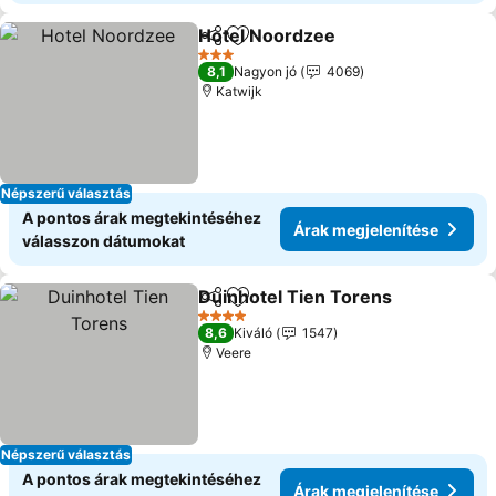
Hotel Noordzee
Megosztás
Hozzáadás a kedvencekhez
Árak megje
3 Kategória
8,1
Nagyon jó
4069
Katwijk
Népszerű választás
A pontos árak megtekintéséhez
Árak megjelenítése
válasszon dátumokat
Duinhotel Tien Torens
Megosztás
Hozzáadás a kedvencekhez
Ára
4 Kategória
8,6
Kiváló
1547
Veere
Népszerű választás
A pontos árak megtekintéséhez
Árak megjelenítése