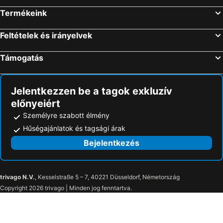
Szállás Alkmaar
Szállás Valkenswaard
Termékeink
Szállás Vlaardingen
Szállás Oegstgeest
Szállás Helmond
Szállás Deventer
Feltételek és irányelvek
Szállás Venlo
Szállás Volendam
Támogatás
Szállás Badhoevedorp
Szállás Leende
Szállás Roosendaal
Szállás Oosterhout
Jelentkezzen be a tagok exkluzív
előnyeiért
Személyre szabott élmény
Hűségajánlatok és tagsági árak
Bejelentkezés
trivago N.V.
, Kesselstraße 5 – 7, 40221 Düsseldorf, Németország
Copyright 2026 trivago | Minden jog fenntartva.