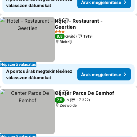
Árak megjelenítése
válasszon dátumokat
Hotel - Restaurant -
Megosztás
Hozzáadás a kedvencekhez
Geertien
Árak megjelenítése
3 Kategória
8,8
Kiváló
1919
Blokzijl
Népszerű választás
A pontos árak megtekintéséhez
Árak megjelenítése
válasszon dátumokat
Center Parcs De Eemhof
Megosztás
Hozzáadás a kedvencekhez
Á
7,5
Jó
17 322
Zeewolde
Népszerű választás