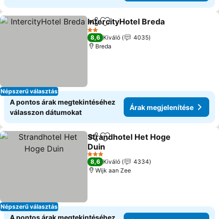
IntercityHotel Breda
Megosztás
Hozzáadás a kedvencekhez
Árak 
2 Kategória
8,6
Kiváló
4035
Breda
Népszerű választás
A pontos árak megtekintéséhez
Árak megjelenítése
válasszon dátumokat
Strandhotel Het Hoge
Megosztás
Hozzáadás a kedvencekhez
Duin
Árak megjelenítése
3 Kategória
8,6
Kiváló
4334
Wijk aan Zee
Népszerű választás
A pontos árak megtekintéséhez