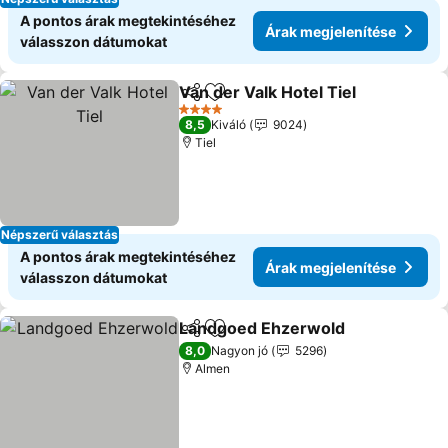
A pontos árak megtekintéséhez
Árak megjelenítése
válasszon dátumokat
Van der Valk Hotel Tiel
Megosztás
Hozzáadás a kedvencekhez
Ára
4 Kategória
8,5
Kiváló
9024
Tiel
Népszerű választás
A pontos árak megtekintéséhez
Árak megjelenítése
válasszon dátumokat
Landgoed Ehzerwold
Megosztás
Hozzáadás a kedvencekhez
Árak
8,0
Nagyon jó
5296
Almen