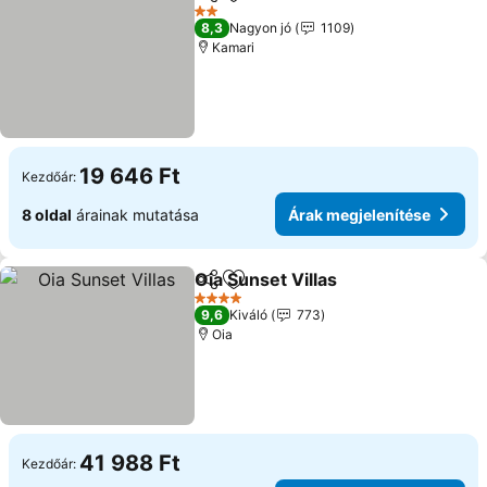
Megosztás
Hozzáadás a kedvencekhez
2 Kategória
8,3
Nagyon jó
1109
Kamari
19 646 Ft
Kezdőár:
8 oldal
árainak mutatása
Árak megjelenítése
Oia Sunset Villas
Megosztás
Hozzáadás a kedvencekhez
4 Kategória
9,6
Kiváló
773
Oia
41 988 Ft
Kezdőár: