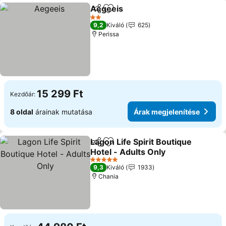
Aegeeis
Megosztás
Hozzáadás a kedvencekhez
2 Kategória
9,2
Kiváló
625
Perissa
15 299 Ft
Kezdőár:
8 oldal
árainak mutatása
Árak megjelenítése
Lagon Life Spirit Boutique
Megosztás
Hozzáadás a kedvencekhez
Hotel - Adults Only
5 Kategória
9,3
Kiváló
1933
Chania