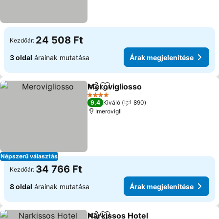
24 508 Ft
Kezdőár:
3 oldal
árainak mutatása
Árak megjelenítése
Merovigliosso
Megosztás
Hozzáadás a kedvencekhez
4 Kategória
9,4
Kiváló
890
Imerovigli
Népszerű választás
34 766 Ft
Kezdőár:
8 oldal
árainak mutatása
Árak megjelenítése
Narkissos Hotel