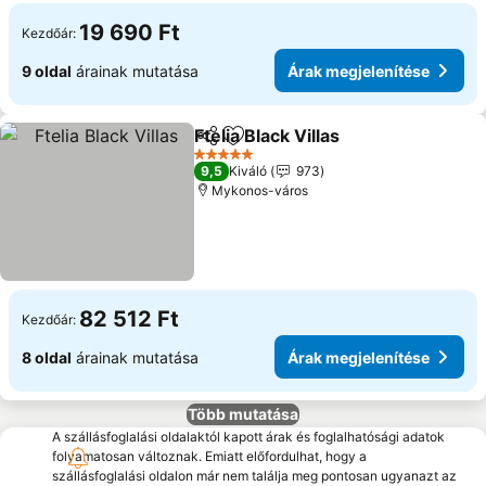
19 690 Ft
Kezdőár:
9 oldal
árainak mutatása
Árak megjelenítése
Ftelia Black Villas
Megosztás
Hozzáadás a kedvencekhez
5 Kategória
9,5
Kiváló
973
Mykonos-város
82 512 Ft
Kezdőár:
8 oldal
árainak mutatása
Árak megjelenítése
Több mutatása
A szállásfoglalási oldalaktól kapott árak és foglalhatósági adatok
folyamatosan változnak. Emiatt előfordulhat, hogy a
szállásfoglalási oldalon már nem találja meg pontosan ugyanazt az