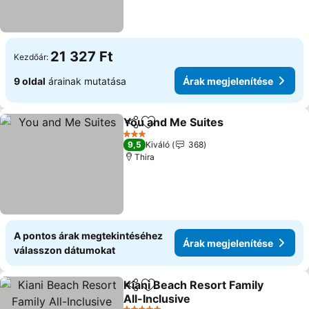
21 327 Ft
Kezdőár:
9 oldal
árainak mutatása
Árak megjelenítése
You and Me Suites
Megosztás
Hozzáadás a kedvencekhez
3 Kategória
9,5
Kiváló
368
Thira
A pontos árak megtekintéséhez
Árak megjelenítése
válasszon dátumokat
Kiani Beach Resort Family
Megosztás
Hozzáadás a kedvencekhez
All-Inclusive