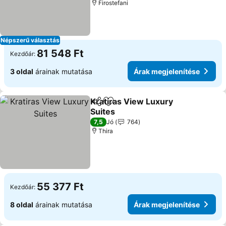
Firostefani
Népszerű választás
81 548 Ft
Kezdőár:
3 oldal
árainak mutatása
Árak megjelenítése
Kratiras View Luxury
Megosztás
Hozzáadás a kedvencekhez
Suites
7,5
Jó
764
Thira
55 377 Ft
Kezdőár:
8 oldal
árainak mutatása
Árak megjelenítése