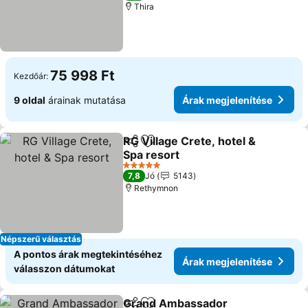
Thira
75 998 Ft
Kezdőár:
9 oldal
árainak mutatása
Árak megjelenítése
RG Village Crete, hotel &
Megosztás
Hozzáadás a kedvencekhez
Spa resort
5 Kategória
7,8
Jó
5143
Rethymnon
Népszerű választás
A pontos árak megtekintéséhez
Árak megjelenítése
válasszon dátumokat
Grand Ambassador