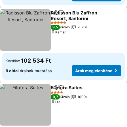
Radisson Blu Zaffron
Megosztás
Hozzáadás a kedvencekhez
Resort, Santorini
5 Kategória
9,5
Kiváló
2026
Kamari
102 534 Ft
Kezdőár:
9 oldal
árainak mutatása
Árak megjelenítése
Filotera Suites
Megosztás
Hozzáadás a kedvencekhez
4 Kategória
9,7
Kiváló
1009
Oia