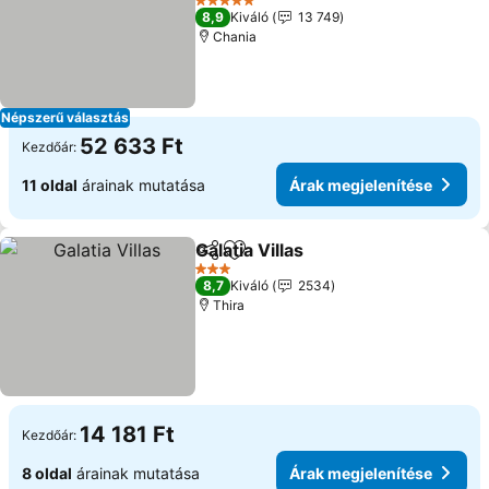
5 Kategória
8,9
Kiváló
13 749
Chania
Népszerű választás
52 633 Ft
Kezdőár:
11 oldal
árainak mutatása
Árak megjelenítése
Galatia Villas
Megosztás
Hozzáadás a kedvencekhez
3 Kategória
8,7
Kiváló
2534
Thira
14 181 Ft
Kezdőár:
8 oldal
árainak mutatása
Árak megjelenítése