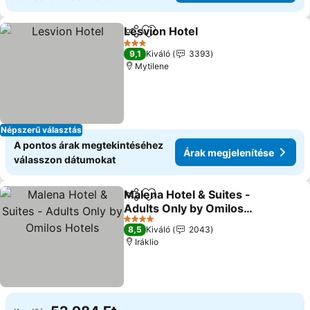
Lesvion Hotel
Megosztás
Hozzáadás a kedvencekhez
3 Kategória
9,1
Kiváló
3393
Mytilene
Népszerű választás
A pontos árak megtekintéséhez
Árak megjelenítése
válasszon dátumokat
Malena Hotel & Suites -
Megosztás
Hozzáadás a kedvencekhez
Adults Only by Omilos
Hotels
4 Kategória
8,5
Kiváló
2043
Iráklio