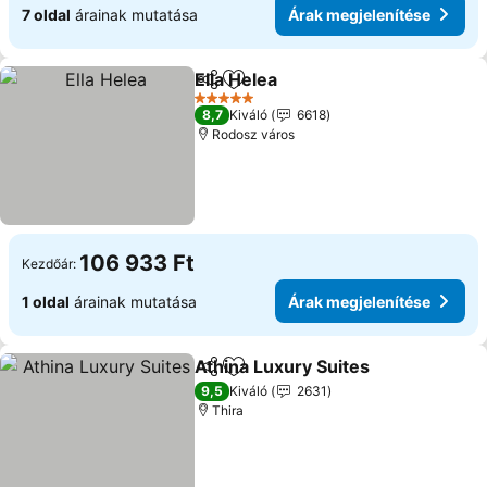
7 oldal
árainak mutatása
Árak megjelenítése
Ella Helea
Megosztás
Hozzáadás a kedvencekhez
5 Kategória
8,7
Kiváló
6618
Rodosz város
106 933 Ft
Kezdőár:
1 oldal
árainak mutatása
Árak megjelenítése
Athina Luxury Suites
Megosztás
Hozzáadás a kedvencekhez
9,5
Kiváló
2631
Thira