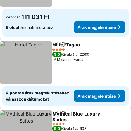
111 031 Ft
Kezdőár:
9 oldal
árainak mutatása
Árak megjelenítése
Hotel Tagoo
Megosztás
Hozzáadás a kedvencekhez
4 Kategória
9,5
Kiváló
2269
Mykonos-város
A pontos árak megtekintéséhez
Árak megjelenítése
válasszon dátumokat
Mythical Blue Luxury
Megosztás
Hozzáadás a kedvencekhez
Suites
4 Kategória
9,0
Kiváló
908