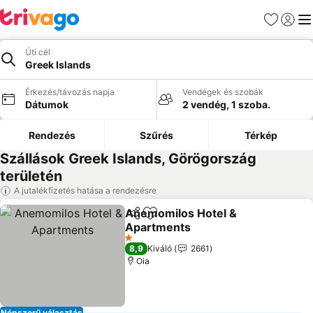
Kedvencek
Bejelen
Me
Úti cél
Greek Islands
Érkezés/távozás napja
Vendégek és szobák
Dátumok
2 vendég, 1 szoba.
Rendezés
Szűrés
Térkép
Szállások Greek Islands, Görögország
területén
A jutalékfizetés hatása a rendezésre
Anemomilos Hotel &
Megosztás
Hozzáadás a kedvencekhez
Apartments
1 Kategória
8,9
Kiváló
2661
Oia
Népszerű választás