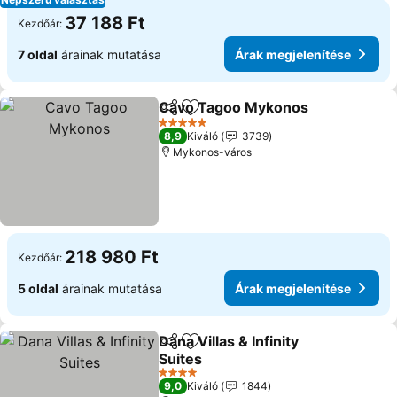
37 188 Ft
Kezdőár:
7 oldal
árainak mutatása
Árak megjelenítése
Cavo Tagoo Mykonos
Megosztás
Hozzáadás a kedvencekhez
5 Kategória
8,9
Kiváló
3739
Mykonos-város
218 980 Ft
Kezdőár:
5 oldal
árainak mutatása
Árak megjelenítése
Dana Villas & Infinity
Megosztás
Hozzáadás a kedvencekhez
Suites
4 Kategória
9,0
Kiváló
1844