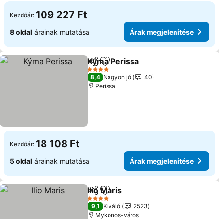
109 227 Ft
Kezdőár:
8 oldal
árainak mutatása
Árak megjelenítése
Kýma Perissa
Megosztás
Hozzáadás a kedvencekhez
4 Kategória
8,4
Nagyon jó
40
Perissa
18 108 Ft
Kezdőár:
5 oldal
árainak mutatása
Árak megjelenítése
Ilio Maris
Megosztás
Hozzáadás a kedvencekhez
4 Kategória
9,1
Kiváló
2523
Mykonos-város