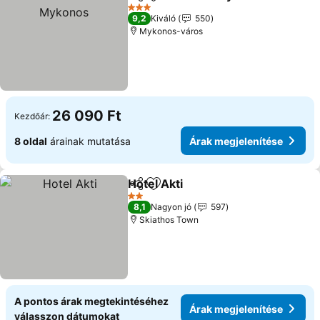
Megosztás
Hozzáadás a kedvencekhez
3 Kategória
9,2
Kiváló
550
Mykonos-város
26 090 Ft
Kezdőár:
8 oldal
árainak mutatása
Árak megjelenítése
Hotel Akti
Megosztás
Hozzáadás a kedvencekhez
2 Kategória
8,1
Nagyon jó
597
Skiathos Town
A pontos árak megtekintéséhez
Árak megjelenítése
válasszon dátumokat