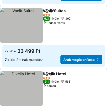
Vanik Suites
Megosztás
Hozzáadás a kedvencekhez
3 Kategória
9,3
Kiváló
392
Rodosz város
33 499 Ft
Kezdőár:
7 oldal
árainak mutatása
Árak megjelenítése
Divelia Hotel
Megosztás
Hozzáadás a kedvencekhez
3 Kategória
9,1
Kiváló
563
Kamari