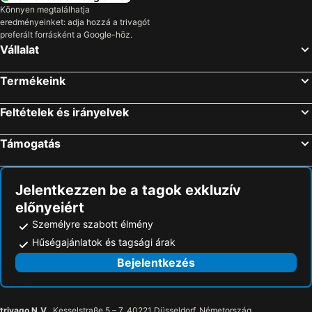
Szállás Tenerife
Szállás Szicília
Könnyen megtalálhatja
eredményeinket: adja hozzá a trivagót
Szállás Garda-tó
Szállás Észak-Olaszország
preferált forrásként a Google-höz.
Vállalat
Termékeink
Feltételek és irányelvek
Támogatás
Jelentkezzen be a tagok exkluzív
előnyeiért
Személyre szabott élmény
Hűségajánlatok és tagsági árak
Bejelentkezés
trivago N.V.
, Kesselstraße 5 – 7, 40221 Düsseldorf, Németország