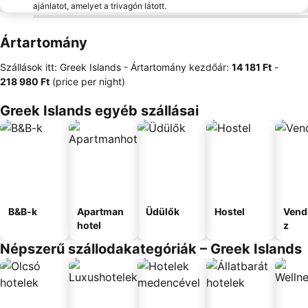
ajánlatot, amelyet a trivagón látott.
Ártartomány
Szállások itt: Greek Islands -
Ártartomány
kezdőár:
‎14 181 Ft
-
‎218 980 Ft
(price per night)
Greek Islands egyéb szállásai
B&B-k
Apartman
Üdülők
Hostel
Vend
hotel
z
Népszerű szállodakategóriák – Greek Islands