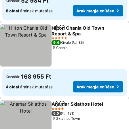
52 984 Ft
Kezdőár:
8 oldal
árainak mutatása
Árak megjelenítése
Hilton Chania Old Town
Megosztás
Hozzáadás a kedvencekhez
Resort & Spa
5 Kategória
9,4
Kiváló
86
Chania
168 955 Ft
Kezdőár:
4 oldal
árainak mutatása
Árak megjelenítése
Anamar Skiathos Hotel
Megosztás
Hozzáadás a kedvencekhez
4 Kategória
6,5
181
Skiathos Town