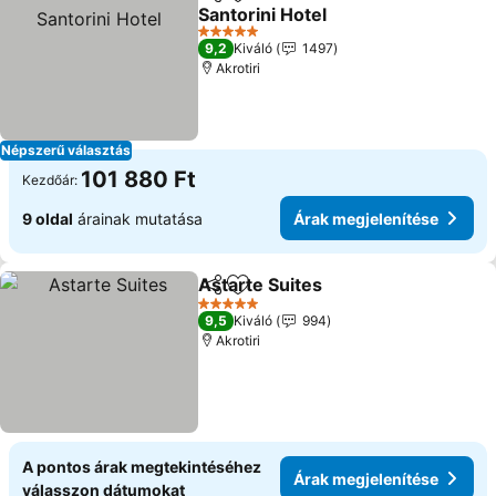
Megosztás
Hozzáadás a kedvencekhez
Santorini Hotel
5 Kategória
9,2
Kiváló
1497
Akrotiri
Népszerű választás
101 880 Ft
Kezdőár:
9 oldal
árainak mutatása
Árak megjelenítése
Astarte Suites
Megosztás
Hozzáadás a kedvencekhez
5 Kategória
9,5
Kiváló
994
Akrotiri
A pontos árak megtekintéséhez
Árak megjelenítése
válasszon dátumokat