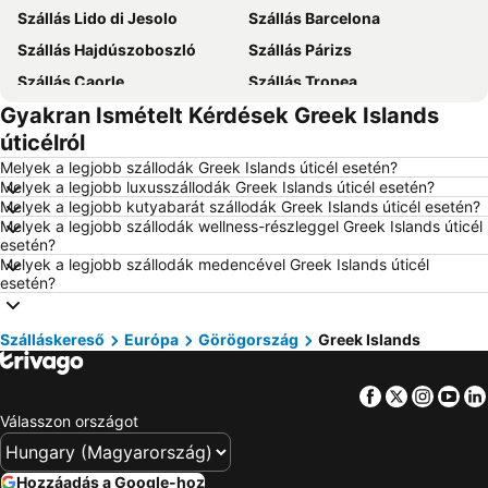
Szállás Lido di Jesolo
Szállás Barcelona
Szállás Hajdúszoboszló
Szállás Párizs
Szállás Caorle
Szállás Tropea
Gyakran Ismételt Kérdések Greek Islands
Szállás Dubrovnik
Szállás Eger
úticélról
Szállás Debrecen
Szállás Bécs
Melyek a legjobb szállodák Greek Islands úticél esetén?
Szállás Balatonfüred
Szállás London
Melyek a legjobb luxusszállodák Greek Islands úticél esetén?
Melyek a legjobb kutyabarát szállodák Greek Islands úticél esetén?
Szállás Portorož
Szállás Napospart
Melyek a legjobb szállodák wellness-részleggel Greek Islands úticél
Szállás Alghero
Szállás Mallorca
esetén?
Melyek a legjobb szállodák medencével Greek Islands úticél
Szállás Olaszország
Szállás Málta
esetén?
Szállás Korfu
Szállás Szardínia
Szállás Görögország
Szállás Szlovénia
Szálláskereső
Európa
Görögország
Greek Islands
Szállás Török Riviéra
Szállás Krk-sziget
Facebook
Twitter
Insta
Yo
Szállás Kréta
Szállás Isztria
Válasszon országot
Szállás Balaton déli part
Szállás Kefalonia
Szállás Montenegró
Szállás Menorca
Hozzáadás a Google-hoz