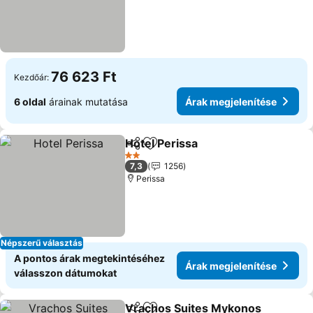
76 623 Ft
Kezdőár:
6 oldal
árainak mutatása
Árak megjelenítése
Hotel Perissa
Megosztás
Hozzáadás a kedvencekhez
2 Kategória
7,3
1256
Perissa
Népszerű választás
A pontos árak megtekintéséhez
Árak megjelenítése
válasszon dátumokat
Vrachos Suites Mykonos