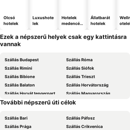
Olcsó
Luxushote
Hotelek
Állatbarát
Well
hotelek
lek
medencév
hotelek
otele
el
Ezek a népszerű helyek csak egy kattintásra
vannak
Szállás Budapest
Szállás Róma
Szállás Rimini
Szállás Siófok
Szállás Bibione
Szállás Trieszt
Szállás Balaton
Szállás Horvátország
Szállás Horvát tengerpart
Szállás Magyarország
További népszerű úti célok
Szállás Zakynthos
Szállás Rodosz sziget
Szállás Bari
Szállás Páfosz
Szállás Prága
Szállás Crikvenica