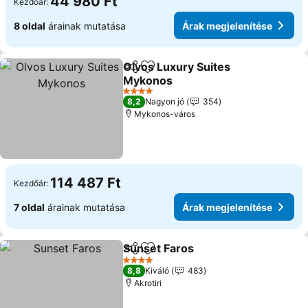
44 980 Ft
Kezdőár:
8 oldal
árainak mutatása
Árak megjelenítése
Olvos Luxury Suites
Megosztás
Hozzáadás a kedvencekhez
Mykonos
4 Kategória
8,2
Nagyon jó
354
Mykonos-város
114 487 Ft
Kezdőár:
7 oldal
árainak mutatása
Árak megjelenítése
Sunset Faros
Megosztás
Hozzáadás a kedvencekhez
4 Kategória
8,8
Kiváló
483
Akrotiri