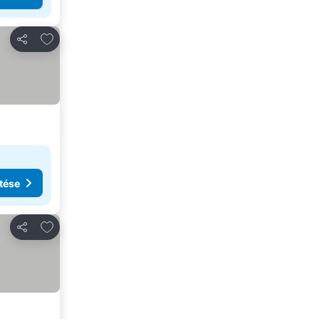
Hozzáadás a kedvencekhez
Megosztás
tése
Hozzáadás a kedvencekhez
Megosztás