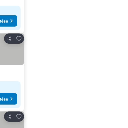
tése
Hozzáadás a kedvencekhez
Megosztás
tése
Hozzáadás a kedvencekhez
Megosztás