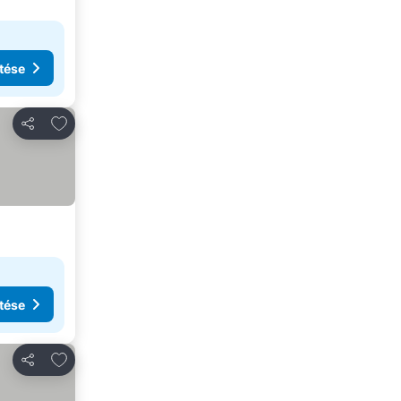
tése
Hozzáadás a kedvencekhez
Megosztás
tése
Hozzáadás a kedvencekhez
Megosztás