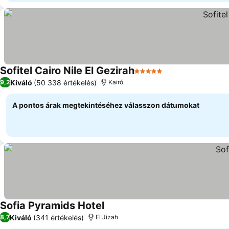
Sofitel Cairo Nile El Gezirah
5 Kategória
Kiváló
(50 338 értékelés)
9,2
Kairó
A pontos árak megtekintéséhez válasszon dátumokat
Sofia Pyramids Hotel
Kiváló
(341 értékelés)
8,7
El Jizah