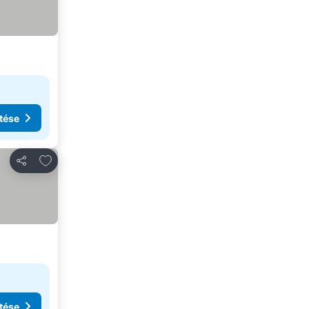
tése
Hozzáadás a kedvencekhez
Megosztás
tése