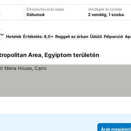
Érkezés/távozás napja
Vendégek és szobák
Dátumok
2 vendég, 1 szoba.
Hotelek
Értékelés: 8,0+
Reggeli az árban
Üdülő
Félpanzió
Ap
tropolitan Area, Egyiptom területén
Árak megjelení