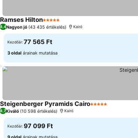
Ramses Hilton
5 Kategória
Nagyon jó
(43 435 értékelés)
8,4
Kairó
77 565 Ft
Kezdőár:
3 oldal
árainak mutatása
Steigenberger Pyramids Cairo
5 Kategória
Kiváló
(10 598 értékelés)
8,7
Kairó
97 099 Ft
Kezdőár:
9 oldal
árainak mutatása