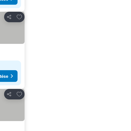
Hozzáadás a kedvencekhez
Megosztás
tése
Hozzáadás a kedvencekhez
Megosztás