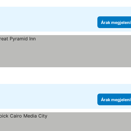
Árak megjelení
Árak megjelení