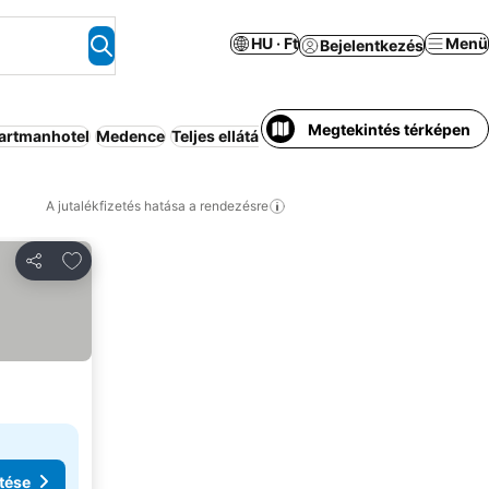
HU · Ft
Menü
Bejelentkezés
Megtekintés térképen
artmanhotel
Medence
Teljes ellátás
Családok
Strand
Konyha
A jutalékfizetés hatása a rendezésre
Hozzáadás a kedvencekhez
Megosztás
tése