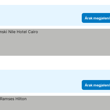
Árak megjelení
Árak megjelení