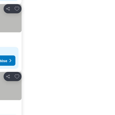
Hozzáadás a kedvencekhez
Megosztás
tése
Hozzáadás a kedvencekhez
Megosztás