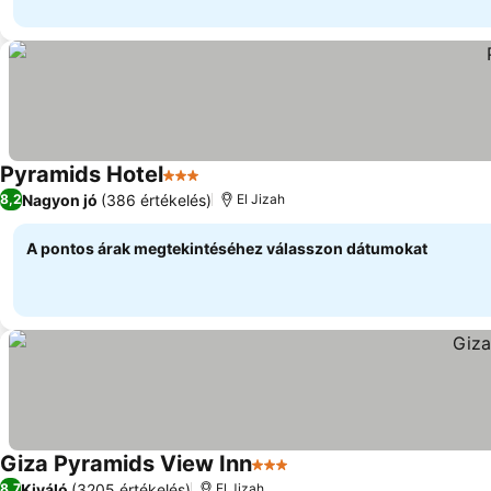
Pyramids Hotel
3 Kategória
Nagyon jó
(386 értékelés)
8,2
El Jizah
A pontos árak megtekintéséhez válasszon dátumokat
Giza Pyramids View Inn
3 Kategória
Kiváló
(3205 értékelés)
8,7
El Jizah