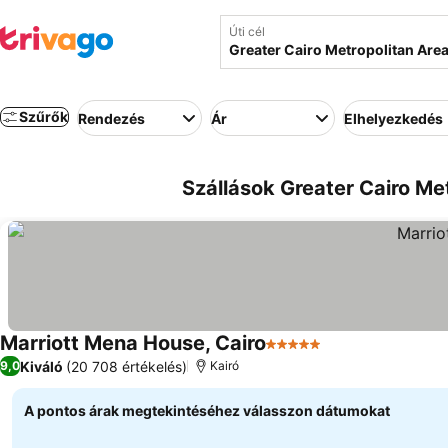
Úti cél
Szűrők
Rendezés
Ár
Elhelyezkedés
Szállások Greater Cairo Me
Marriott Mena House, Cairo
5 Kategória
Kiváló
(20 708 értékelés)
9,0
Kairó
A pontos árak megtekintéséhez válasszon dátumokat