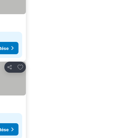
tése
Hozzáadás a kedvencekhez
Megosztás
tése