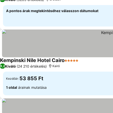
A pontos árak megtekintéséhez válasszon dátumokat
Kempinski Nile Hotel Cairo
5 Kategória
Kiváló
(24 210 értékelés)
9,2
Kairó
53 855 Ft
Kezdőár:
1 oldal
árainak mutatása