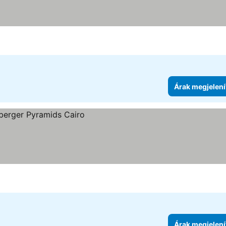
Árak megjelení
Árak megjelení