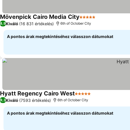
Mövenpick Cairo Media City
5 Kategória
Kiváló
(16 831 értékelés)
8,9
6th of October City
A pontos árak megtekintéséhez válasszon dátumokat
Hyatt Regency Cairo West
5 Kategória
Kiváló
(7593 értékelés)
9,3
6th of October City
A pontos árak megtekintéséhez válasszon dátumokat