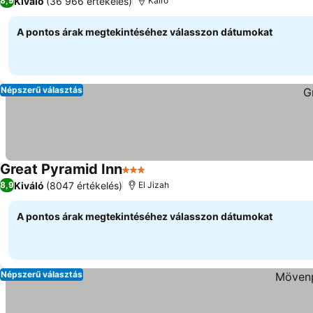
Kiváló
(36 966 értékelés)
8,9
Kairó
A pontos árak megtekintéséhez válasszon dátumokat
Népszerű választás
Great Pyramid Inn
3 Kategória
Kiváló
(8047 értékelés)
8,9
El Jizah
A pontos árak megtekintéséhez válasszon dátumokat
Népszerű választás