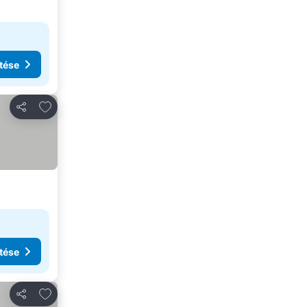
tése
Hozzáadás a kedvencekhez
Megosztás
tése
Hozzáadás a kedvencekhez
Megosztás