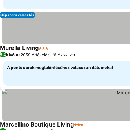
Népszerű választás
Murella Living
3 Kategória
Kiváló
(2059 értékelés)
9,2
Marsalforn
A pontos árak megtekintéséhez válasszon dátumokat
Marcellino Boutique Living
3 Kategória