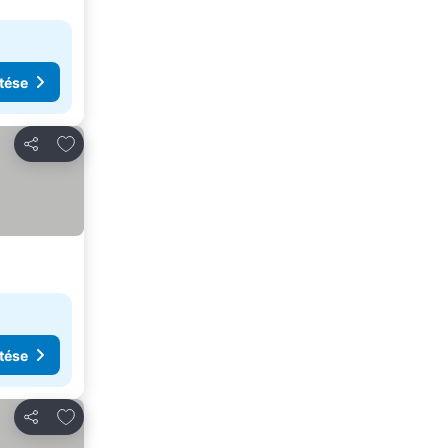
tése
Hozzáadás a kedvencekhez
Megosztás
tése
Hozzáadás a kedvencekhez
Megosztás