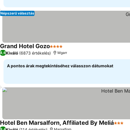
Népszerű választás
Grand Hotel Gozo
4 Kategória
Kiváló
(6873 értékelés)
8,6
Mgarr
A pontos árak megtekintéséhez válasszon dátumokat
Hotel Ben Marsalforn, Affiliated By Meliá
3 Kateg
Kiváló
(114 értékelés)
9,4
Marsalforn