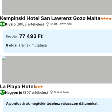
Kempinski Hotel San Lawrenz Gozo Malta
5 Kat
Kiváló
(6068 értékelés)
9,0
Saint Lawrence
77 493 Ft
Kezdőár:
8 oldal
árainak mutatása
La Playa Hotel
3 Kategória
Nagyon jó
(807 értékelés)
8,2
Marsalforn
A pontos árak megtekintéséhez válasszon dátumokat