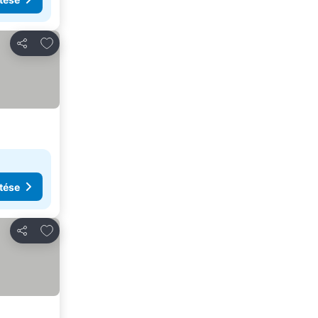
Hozzáadás a kedvencekhez
Megosztás
tése
Hozzáadás a kedvencekhez
Megosztás