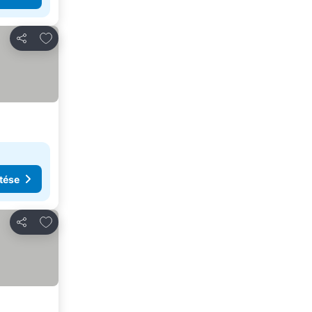
Hozzáadás a kedvencekhez
Megosztás
tése
Hozzáadás a kedvencekhez
Megosztás