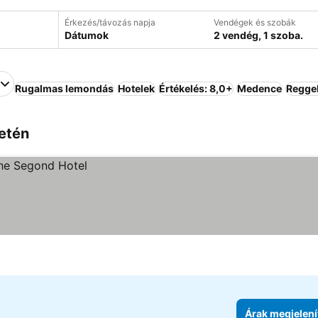
Érkezés/távozás napja
Vendégek és szobák
Dátumok
2 vendég, 1 szoba.
Rugalmas lemondás
Hotelek
Értékelés: 8,0+
Medence
Reggel
letén
Árak megjelení