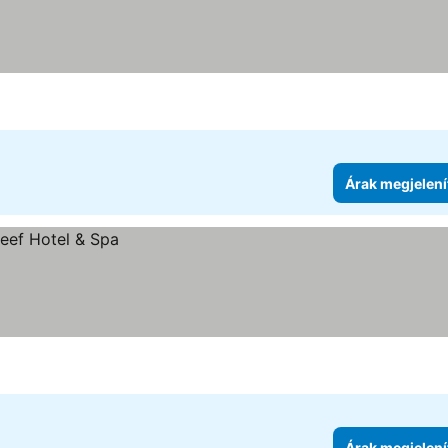
Árak megjelení
Árak megjelení