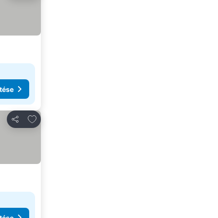
tése
Hozzáadás a kedvencekhez
Megosztás
tése