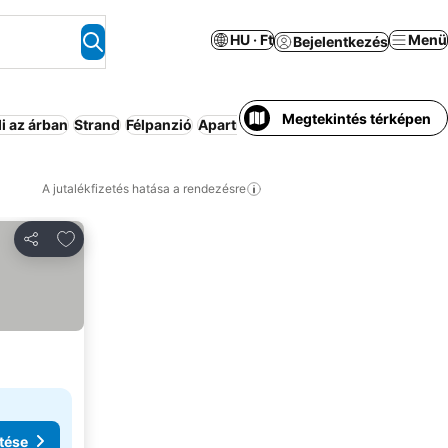
HU · Ft
Menü
Bejelentkezés
Megtekintés térképen
i az árban
Strand
Félpanzió
Apartmanhotel
Kiadó ház/apartman
A jutalékfizetés hatása a rendezésre
Hozzáadás a kedvencekhez
Megosztás
tése