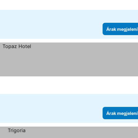
Árak megjelení
Árak megjelení