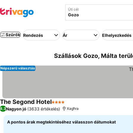
Úti cél
Szűrők
Rendezés
Ár
Elhelyezkedés
Szállások Gozo, Málta terü
Népszerű választás
The Segond Hotel
4 Kategória
Nagyon jó
(3633 értékelés)
8,3
Xagħra
A pontos árak megtekintéséhez válasszon dátumokat