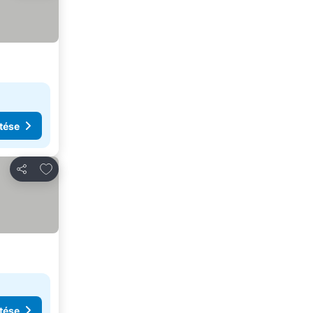
tése
Hozzáadás a kedvencekhez
Megosztás
tése