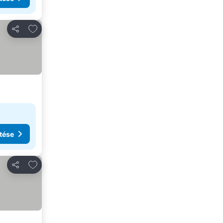
Hozzáadás a kedvencekhez
Megosztás
tése
Hozzáadás a kedvencekhez
Megosztás