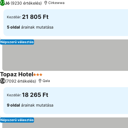
Jó
(9230 értékelés)
7,7
Cirkewwa
21 805 Ft
Kezdőár:
5 oldal
árainak mutatása
Népszerű választás
Topaz Hotel
3 Kategória
(7092 értékelés)
7,4
Qala
18 265 Ft
Kezdőár:
9 oldal
árainak mutatása
Népszerű választás