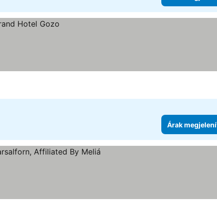
Árak megjelení
ória