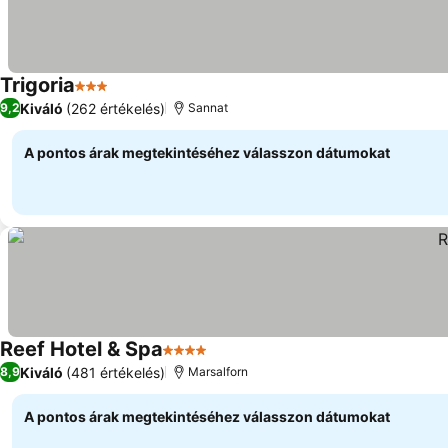
Trigoria
3 Kategória
Kiváló
(262 értékelés)
9,2
Sannat
A pontos árak megtekintéséhez válasszon dátumokat
Reef Hotel & Spa
4 Kategória
Kiváló
(481 értékelés)
8,9
Marsalforn
A pontos árak megtekintéséhez válasszon dátumokat