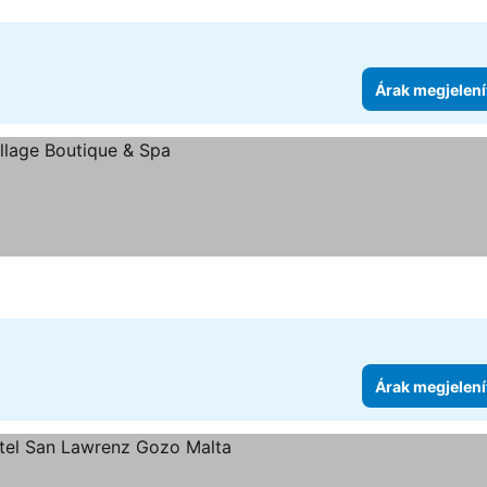
Árak megjelení
Árak megjelení