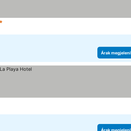
egória
Árak megjelení
Árak megjelení