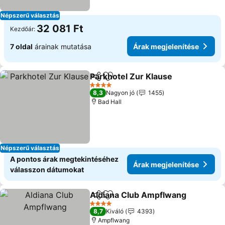
Népszerű választás
32 081 Ft
Kezdőár:
7 oldal
árainak mutatása
Árak megjelenítése
Parkhotel Zur Klause
Megosztás
Hozzáadás a kedvencekhez
Árak 
4 Kategória
8,3
Nagyon jó
1455
Bad Hall
Népszerű választás
A pontos árak megtekintéséhez
Árak megjelenítése
válasszon dátumokat
Aldiana Club Ampflwang
Megosztás
Hozzáadás a kedvencekhez
Á
4 Kategória
8,7
Kiváló
4393
Ampflwang