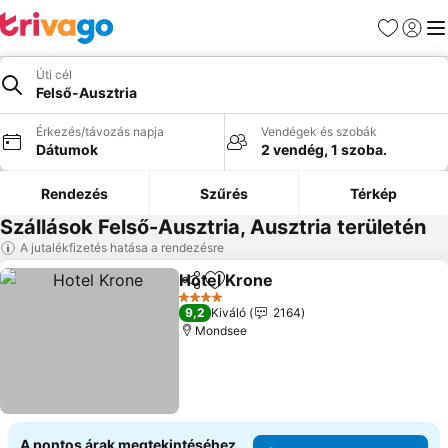
Kedvencek
Bejelen
Me
Úti cél
Felső-Ausztria
Érkezés/távozás napja
Vendégek és szobák
Dátumok
2 vendég, 1 szoba.
Rendezés
Szűrés
Térkép
Szállások Felső-Ausztria, Ausztria területén
A jutalékfizetés hatása a rendezésre
Hotel Krone
Megosztás
Hozzáadás a kedvencekhez
Árak megjelen
4 Kategória
9,2
Kiváló
2164
Mondsee
A pontos árak megtekintéséhez