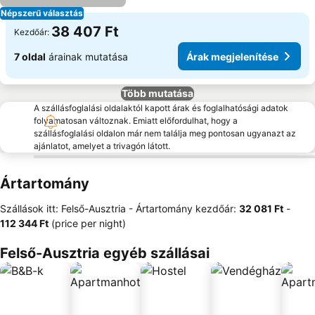
Népszerű választás
38 407 Ft
Kezdőár:
7 oldal
árainak mutatása
Árak megjelenítése
Több mutatása
A szállásfoglalási oldalaktól kapott árak és foglalhatósági adatok
folyamatosan változnak. Emiatt előfordulhat, hogy a
szállásfoglalási oldalon már nem találja meg pontosan ugyanazt az
ajánlatot, amelyet a trivagón látott.
Ártartomány
Szállások itt: Felső-Ausztria -
Ártartomány
kezdőár:
‎32 081 Ft
-
‎112 344 Ft
(price per night)
Felső-Ausztria egyéb szállásai