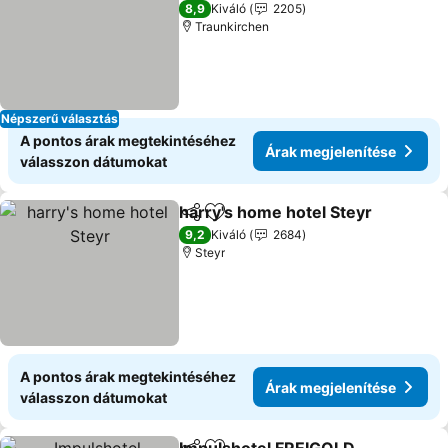
4 Kategória
8,9
Kiváló
2205
Traunkirchen
Népszerű választás
A pontos árak megtekintéséhez
Árak megjelenítése
válasszon dátumokat
harry's home hotel Steyr
Megosztás
Hozzáadás a kedvencekhez
Á
9,2
Kiváló
2684
Steyr
A pontos árak megtekintéséhez
Árak megjelenítése
válasszon dátumokat