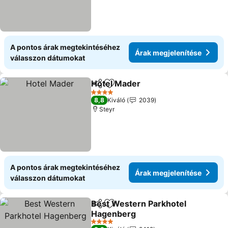
A pontos árak megtekintéséhez
Árak megjelenítése
válasszon dátumokat
Hotel Mader
Megosztás
Hozzáadás a kedvencekhez
Árak megjelen
4 Kategória
8,8
Kiváló
2039
Steyr
A pontos árak megtekintéséhez
Árak megjelenítése
válasszon dátumokat
Best Western Parkhotel
Megosztás
Hozzáadás a kedvencekhez
Hagenberg
Árak megjelenítése
4 Kategória