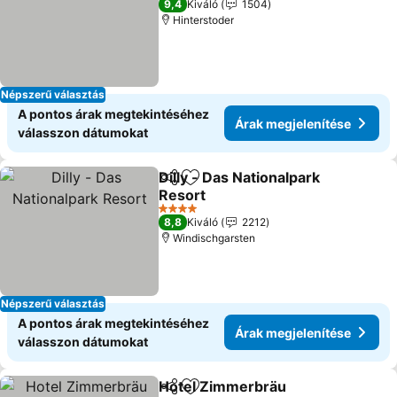
Árak megjelenítése
9,4
Kiváló
1504
Hinterstoder
Népszerű választás
A pontos árak megtekintéséhez
Árak megjelenítése
válasszon dátumokat
Dilly - Das Nationalpark
Megosztás
Hozzáadás a kedvencekhez
Resort
Árak megjelenítése
4 Kategória
8,8
Kiváló
2212
Windischgarsten
Népszerű választás
A pontos árak megtekintéséhez
Árak megjelenítése
válasszon dátumokat
Hotel Zimmerbräu
Megosztás
Hozzáadás a kedvencekhez
Árak me