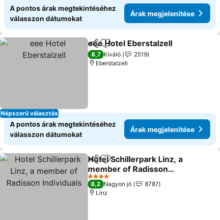
A pontos árak megtekintéséhez
Árak megjelenítése
válasszon dátumokat
eee Hotel Eberstalzell
Megosztás
Hozzáadás a kedvencekhez
Árak
8,7
Kiváló
2519
Eberstalzell
Népszerű választás
A pontos árak megtekintéséhez
Árak megjelenítése
válasszon dátumokat
Hotel Schillerpark Linz, a
Megosztás
Hozzáadás a kedvencekhez
member of Radisson
Individuals
Árak megjelenítése
4 Kategória
8,2
Nagyon jó
8787
Linz