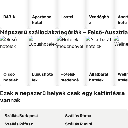
B&B-k
Apartman
Hostel
Vendéghá
Apar
hotel
z
hotel
Népszerű szállodakategóriák – Felső-Ausztria
Olcsó
Luxushote
Hotelek
Állatbarát
Well
hotelek
lek
medencév
hotelek
otele
el
Ezek a népszerű helyek csak egy kattintásra
vannak
Szállás Budapest
Szállás Róma
Szállás Páfosz
Szállás Rimini