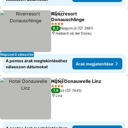
Riverresort
Megosztás
Hozzáadás a kedvencekhez
Donauschlinge
Árak megjelenítése
4 Kategória
8,2
Nagyon jó
2661
Haibach ob der Donau
Népszerű választás
A pontos árak megtekintéséhez
Árak megjelenítése
válasszon dátumokat
Hotel Donauwelle Linz
Megosztás
Hozzáadás a kedvencekhez
Ára
4 Kategória
7,9
Jó
7445
Linz