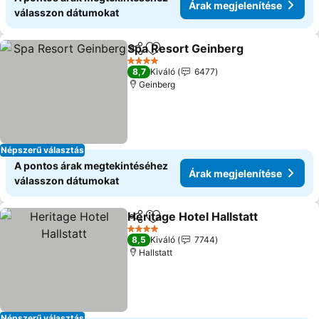
Árak megjelenítése
válasszon dátumokat
Spa Resort Geinberg
Megosztás
Hozzáadás a kedvencekhez
Árak 
4 Kategória
8,7
Kiváló
6477
Geinberg
Népszerű választás
A pontos árak megtekintéséhez
Árak megjelenítése
válasszon dátumokat
Heritage Hotel Hallstatt
Megosztás
Hozzáadás a kedvencekhez
Ár
4 Kategória
8,5
Kiváló
7744
Hallstatt
Népszerű választás