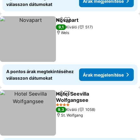
Árak megjelenítése
válasszon dátumokat
Novapart
Megosztás
Hozzáadás a kedvencekhez
Árak megjeleníté
9,1
Kiváló
517
Wels
A pontos árak megtekintéséhez
Árak megjelenítése
válasszon dátumokat
Hotel Seevilla
Megosztás
Hozzáadás a kedvencekhez
Wolfgangsee
Árak megjelenítése
4 Kategória
9,3
Kiváló
1058
St. Wolfgang