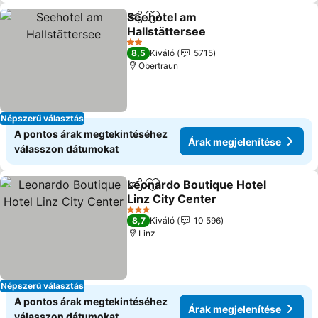
Seehotel am
Megosztás
Hozzáadás a kedvencekhez
Hallstättersee
Árak megjelenítése
2 Kategória
8,5
Kiváló
5715
Obertraun
Népszerű választás
A pontos árak megtekintéséhez
Árak megjelenítése
válasszon dátumokat
Leonardo Boutique Hotel
Megosztás
Hozzáadás a kedvencekhez
Linz City Center
Árak megjelenítése
3 Kategória
8,7
Kiváló
10 596
Linz
Népszerű választás
A pontos árak megtekintéséhez
Árak megjelenítése
válasszon dátumokat