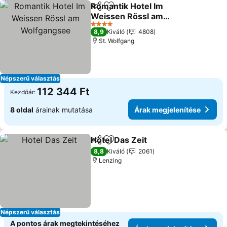
Romantik Hotel Im
Megosztás
Hozzáadás a kedvencekhez
Weissen Rössl am
Wolfgangsee
Árak megjelenítése
4 Kategória
8,9
Kiváló
4808
St. Wolfgang
Népszerű választás
112 344 Ft
Kezdőár:
8 oldal
árainak mutatása
Árak megjelenítése
Hotel Das Zeit
Megosztás
Hozzáadás a kedvencekhez
Árak megjel
8,8
Kiváló
2061
Lenzing
Népszerű választás
A pontos árak megtekintéséhez