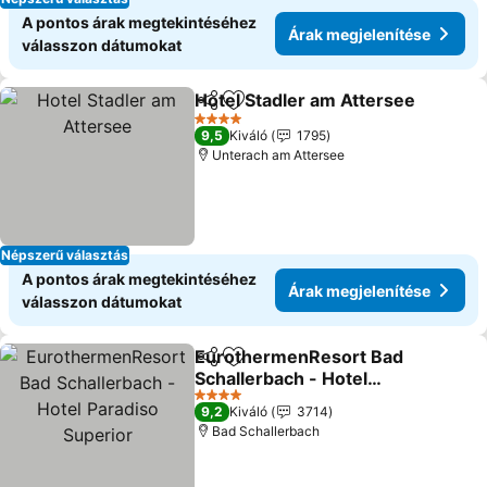
A pontos árak megtekintéséhez
Árak megjelenítése
válasszon dátumokat
Hotel Stadler am Attersee
Megosztás
Hozzáadás a kedvencekhez
4 Kategória
9,5
Kiváló
1795
Unterach am Attersee
Népszerű választás
A pontos árak megtekintéséhez
Árak megjelenítése
válasszon dátumokat
EurothermenResort Bad
Megosztás
Hozzáadás a kedvencekhez
Schallerbach - Hotel
Paradiso Superior
Árak megjelenítése
4 Kategória
9,2
Kiváló
3714
Bad Schallerbach