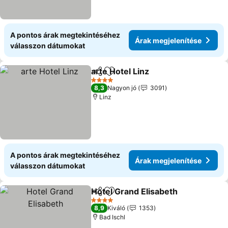
A pontos árak megtekintéséhez
Árak megjelenítése
válasszon dátumokat
arte Hotel Linz
Megosztás
Hozzáadás a kedvencekhez
Árak megjel
4 Kategória
8,3
Nagyon jó
3091
Linz
A pontos árak megtekintéséhez
Árak megjelenítése
válasszon dátumokat
Hotel Grand Elisabeth
Megosztás
Hozzáadás a kedvencekhez
Árak
4 Kategória
8,9
Kiváló
1353
Bad Ischl