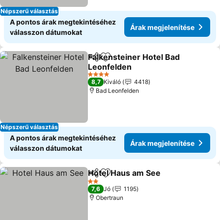
Népszerű választás
A pontos árak megtekintéséhez
Árak megjelenítése
válasszon dátumokat
Falkensteiner Hotel Bad
Megosztás
Hozzáadás a kedvencekhez
Leonfelden
Árak megjelenítése
4 Kategória
8,7
Kiváló
4418
Bad Leonfelden
Népszerű választás
A pontos árak megtekintéséhez
Árak megjelenítése
válasszon dátumokat
Hotel Haus am See
Megosztás
Hozzáadás a kedvencekhez
Árak me
2 Kategória
7,6
Jó
1195
Obertraun