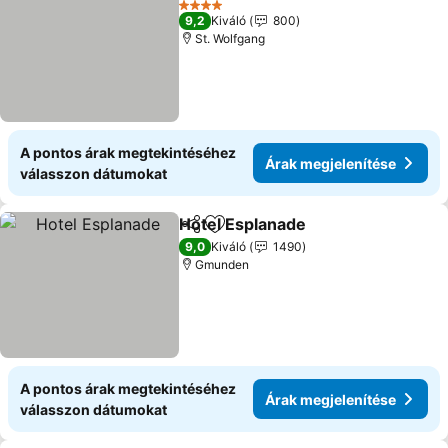
4 Kategória
9,2
Kiváló
800
St. Wolfgang
A pontos árak megtekintéséhez
Árak megjelenítése
válasszon dátumokat
Hotel Esplanade
Megosztás
Hozzáadás a kedvencekhez
Árak megj
9,0
Kiváló
1490
Gmunden
A pontos árak megtekintéséhez
Árak megjelenítése
válasszon dátumokat