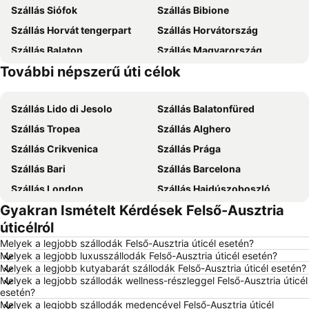
Szállás Siófok
Szállás Bibione
Szállás Horvát tengerpart
Szállás Horvátország
Szállás Balaton
Szállás Magyarország
További népszerű úti célok
Szállás Mallorca
Szállás Rodosz sziget
Szállás Lido di Jesolo
Szállás Balatonfüred
Szállás Tropea
Szállás Alghero
Szállás Crikvenica
Szállás Prága
Szállás Bari
Szállás Barcelona
Szállás London
Szállás Hajdúszoboszló
Gyakran Ismételt Kérdések Felső-Ausztria
Szállás Debrecen
Szállás Abbázia
úticélról
Szállás Bécs
Szállás Alicante
Melyek a legjobb szállodák Felső-Ausztria úticél esetén?
Szállás Antalya
Szállás Sharm el-Sheikh
Melyek a legjobb luxusszállodák Felső-Ausztria úticél esetén?
Melyek a legjobb kutyabarát szállodák Felső-Ausztria úticél esetén?
Szállás Dubrovnik
Szállás Nizza
Melyek a legjobb szállodák wellness-részleggel Felső-Ausztria úticél
Szállás Trieszt
Szállás Krk-sziget
esetén?
Melyek a legjobb szállodák medencével Felső-Ausztria úticél
Szállás Olaszország
Szállás Málta