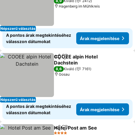
8,9
Kiváló
2412
Hagenberg im Mühlkreis
Népszerű választás
A pontos árak megtekintéséhez
Árak megjelenítése
válasszon dátumokat
COOEE alpin Hotel
Megosztás
Hozzáadás a kedvencekhez
Dachstein
Árak megjelenítése
8,6
Kiváló
7161
Gosau
Népszerű választás
A pontos árak megtekintéséhez
Árak megjelenítése
válasszon dátumokat
Hotel Post am See
Megosztás
Hozzáadás a kedvencekhez
Árak me