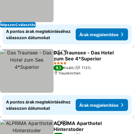
Népszerű választás
A pontos árak megtekintéséhez
Árak megjelenítése
válasszon dátumokat
Das Traunsee - Das Hotel
Megosztás
Hozzáadás a kedvencekhez
zum See 4*Superior
Árak megjelenítése
4 Kategória
9,1
Kiváló
1131
Traunkirchen
A pontos árak megtekintéséhez
Árak megjelenítése
válasszon dátumokat
ALPRIMA Aparthotel
Megosztás
Hozzáadás a kedvencekhez
Hinterstoder