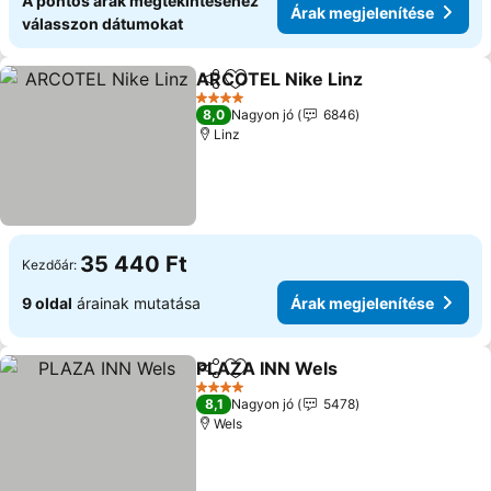
A pontos árak megtekintéséhez
Árak megjelenítése
válasszon dátumokat
ARCOTEL Nike Linz
Megosztás
Hozzáadás a kedvencekhez
Árak m
4 Kategória
8,0
Nagyon jó
6846
Linz
35 440 Ft
Kezdőár:
9 oldal
árainak mutatása
Árak megjelenítése
PLAZA INN Wels
Megosztás
Hozzáadás a kedvencekhez
Árak megj
4 Kategória
8,1
Nagyon jó
5478
Wels