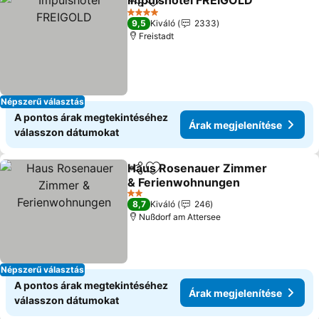
Impulshotel FREIGOLD
Megosztás
Hozzáadás a kedvencekhez
Ára
4 Kategória
9,5
Kiváló
2333
Freistadt
Népszerű választás
A pontos árak megtekintéséhez
Árak megjelenítése
válasszon dátumokat
Haus Rosenauer Zimmer
Megosztás
Hozzáadás a kedvencekhez
& Ferienwohnungen
Árak megjelenítése
2 Kategória
8,7
Kiváló
246
Nußdorf am Attersee
Népszerű választás
A pontos árak megtekintéséhez
Árak megjelenítése
válasszon dátumokat