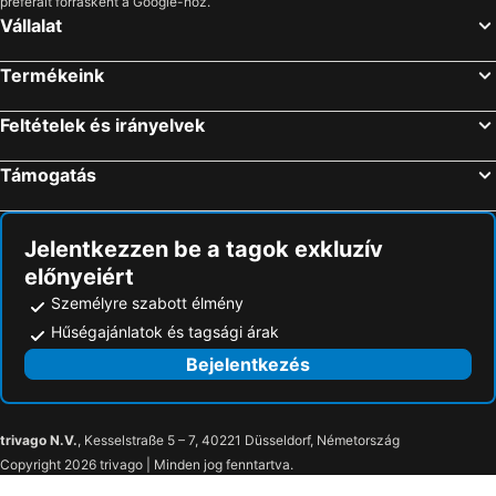
preferált forrásként a Google-höz.
Szállás Steinbach am Attersee
Szállás Bad Schallerbach
Vállalat
Szállás Braunau am Inn
Szállás Seewalchen am Attersee
Termékeink
Szállás Enns
Szállás Zell am Moos
Szállás Marchtrenk
Szállás Engelhartszell
Feltételek és irányelvek
Szállás Schwanenstadt
Szállás Asten
Támogatás
Szállás Vorchdorf
Szállás Sattledt
Szállás Kremsmünster
Szállás Aigen-Schlägl
Jelentkezzen be a tagok exkluzív
előnyeiért
Személyre szabott élmény
Hűségajánlatok és tagsági árak
Bejelentkezés
trivago N.V.
, Kesselstraße 5 – 7, 40221 Düsseldorf, Németország
Copyright 2026 trivago | Minden jog fenntartva.