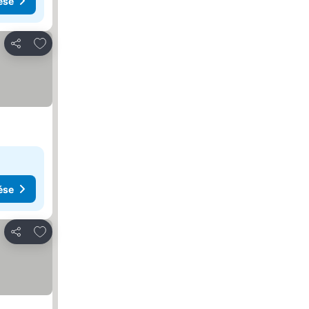
ése
Hozzáadás a kedvencekhez
Megosztás
ése
Hozzáadás a kedvencekhez
Megosztás