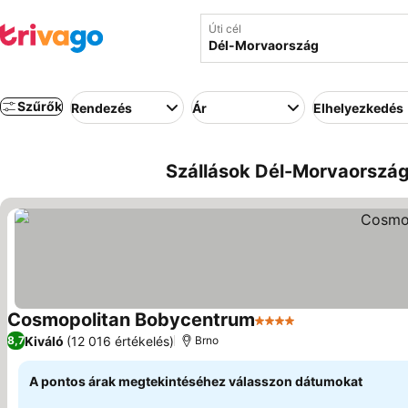
Úti cél
Szűrők
Rendezés
Ár
Elhelyezkedés
Szállások Dél-Morvaország
Cosmopolitan Bobycentrum
4 Kategória
Árak megjelenít
Kiváló
(12 016 értékelés)
8,7
Brno
A pontos árak megtekintéséhez válasszon dátumokat