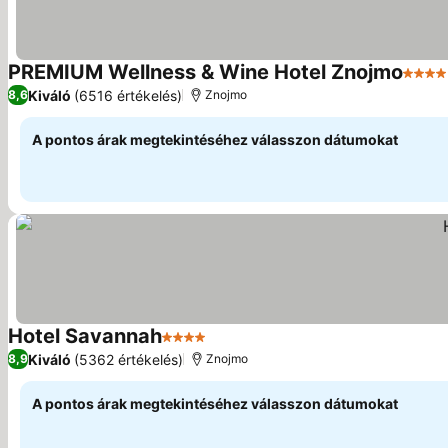
PREMIUM Wellness & Wine Hotel Znojmo
4 Kat
Kiváló
(6516 értékelés)
8,6
Znojmo
A pontos árak megtekintéséhez válasszon dátumokat
Hotel Savannah
4 Kategória
Árak megjelenítése
Kiváló
(5362 értékelés)
8,9
Znojmo
A pontos árak megtekintéséhez válasszon dátumokat