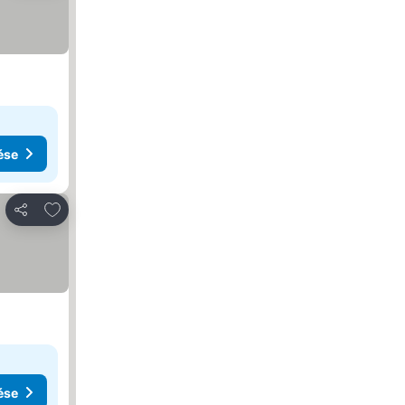
ése
Hozzáadás a kedvencekhez
Megosztás
ése