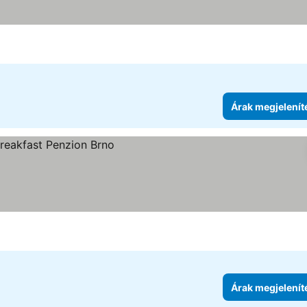
Árak megjelenít
tése
Árak megjelenít