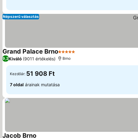
Népszerű választás
Grand Palace Brno
5 Kategória
Árak megjelenítése
Kiváló
(9011 értékelés)
9,2
Brno
51 908 Ft
Kezdőár:
7 oldal
árainak mutatása
Jacob Brno