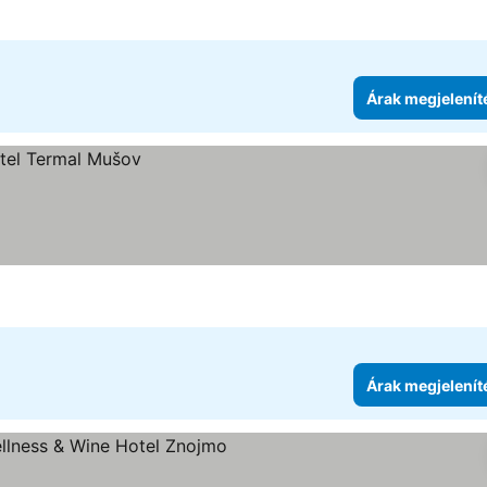
Árak megjelenít
Árak megjelenít