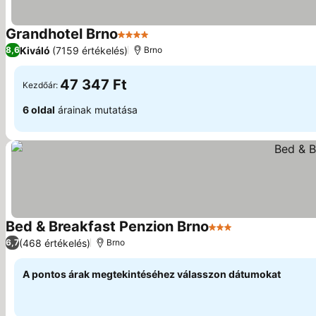
Grandhotel Brno
4 Kategória
Árak megjelenítése
Kiváló
(7159 értékelés)
8,6
Brno
47 347 Ft
Kezdőár:
6 oldal
árainak mutatása
Bed & Breakfast Penzion Brno
3 Kategória
Árak megjelení
(468 értékelés)
6,7
Brno
A pontos árak megtekintéséhez válasszon dátumokat