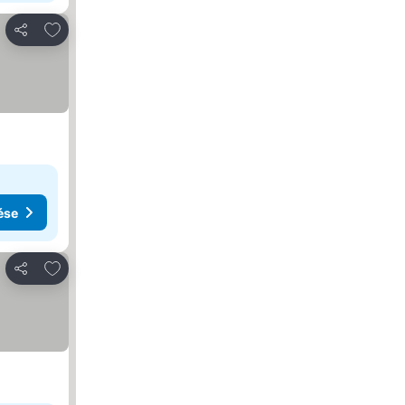
Hozzáadás a kedvencekhez
Megosztás
ése
Hozzáadás a kedvencekhez
Megosztás