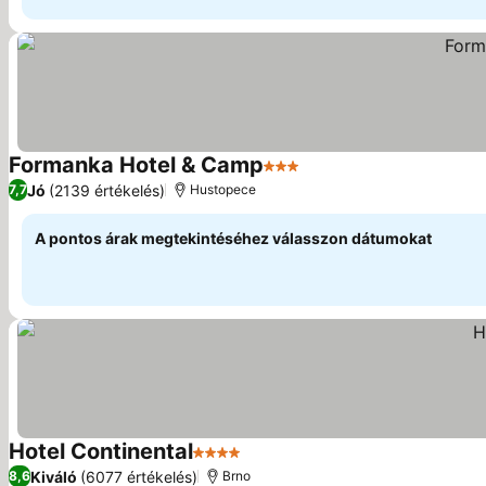
Formanka Hotel & Camp
3 Kategória
Árak megjelenítése
Jó
(2139 értékelés)
7,7
Hustopece
A pontos árak megtekintéséhez válasszon dátumokat
Hotel Continental
4 Kategória
Árak megjelenítése
Kiváló
(6077 értékelés)
8,6
Brno