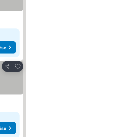
ése
Hozzáadás a kedvencekhez
Megosztás
ése