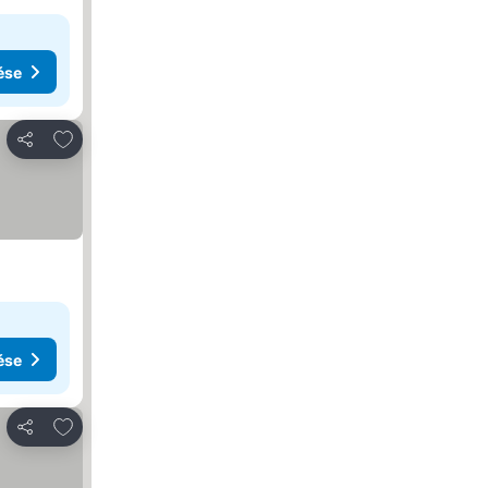
ése
Hozzáadás a kedvencekhez
Megosztás
ése
Hozzáadás a kedvencekhez
Megosztás