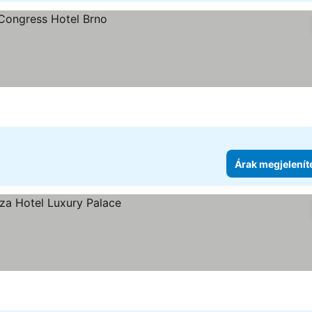
e
Árak megjelenít
enítése