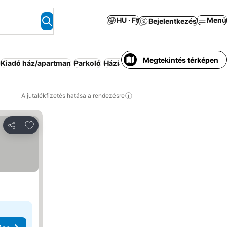
HU · Ft
Menü
Bejelentkezés
Megtekintés térképen
Kiadó ház/apartman
Parkoló
Háziállat megengedett
Vendégház
A jutalékfizetés hatása a rendezésre
Hozzáadás a kedvencekhez
Megosztás