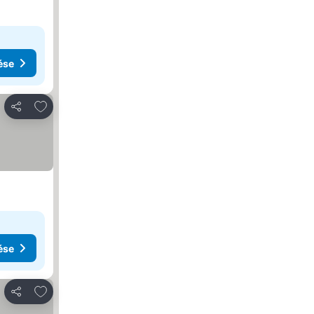
ése
Hozzáadás a kedvencekhez
Megosztás
ése
Hozzáadás a kedvencekhez
Megosztás