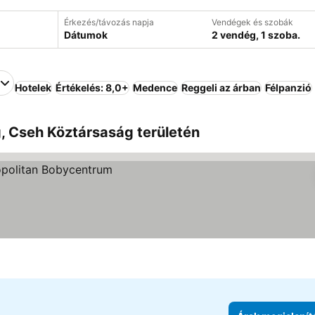
Érkezés/távozás napja
Vendégek és szobák
Dátumok
2 vendég, 1 szoba.
Hotelek
Értékelés: 8,0+
Medence
Reggeli az árban
Félpanzió
, Cseh Köztársaság területén
ése