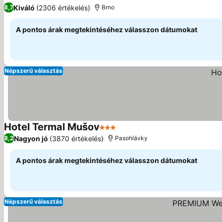
Árak megjelenítése
Kiváló
(2306 értékelés)
8,7
Brno
A pontos árak megtekintéséhez válasszon dátumokat
Népszerű választás
Hotel Termal Mušov
3 Kategória
Árak megjelenítése
Nagyon jó
(3870 értékelés)
8,2
Pasohlávky
A pontos árak megtekintéséhez válasszon dátumokat
Népszerű választás