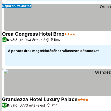
Népszerű választás
Orea Congress Hotel Brno
4 Kategória
Árak megjelenítés
Kiváló
(15 964 értékelés)
8,8
Brno
A pontos árak megtekintéséhez válasszon dátumokat
Grandezza Hotel Luxury Palace
4 Kategória
Árak megjel
Kiváló
(6773 értékelés)
9,2
Brno