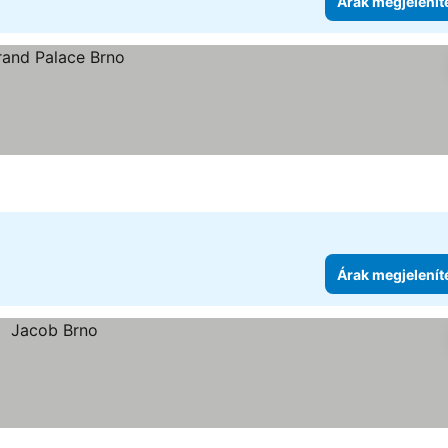
Árak megjelenít
Árak megjelenít