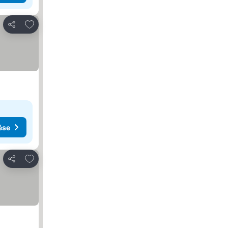
Hozzáadás a kedvencekhez
Megosztás
ése
Hozzáadás a kedvencekhez
Megosztás