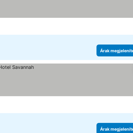
egória
Árak megjelenítése
Árak megjelenít
Árak megjelenít