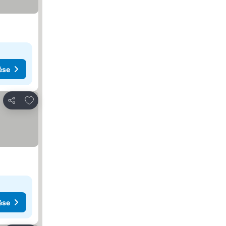
ése
Hozzáadás a kedvencekhez
Megosztás
ése