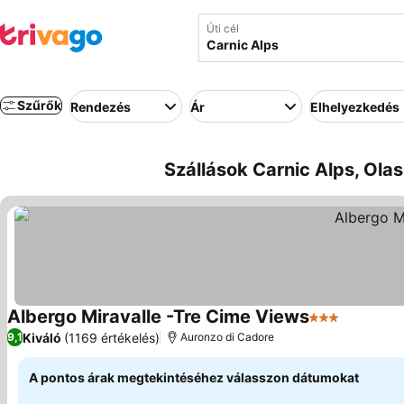
Úti cél
Szűrők
Rendezés
Ár
Elhelyezkedés
Szállások Carnic Alps, Ola
Albergo Miravalle -Tre Cime Views
3 Kategória
Kiváló
(1169 értékelés)
9,1
Auronzo di Cadore
A pontos árak megtekintéséhez válasszon dátumokat