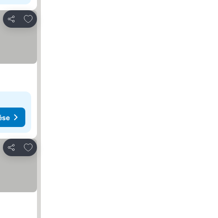
Hozzáadás a kedvencekhez
Megosztás
ése
Hozzáadás a kedvencekhez
Megosztás