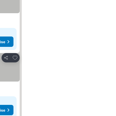
ése
Hozzáadás a kedvencekhez
Megosztás
ése