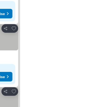
ése
Hozzáadás a kedvencekhez
Megosztás
ése
Hozzáadás a kedvencekhez
Megosztás