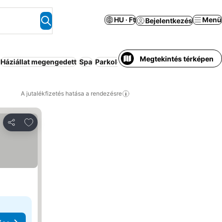
HU · Ft
Menü
Bejelentkezés
Megtekintés térképen
Háziállat megengedett
Spa
Parkoló
Rugalmas lemondás
Kiadó 
A jutalékfizetés hatása a rendezésre
Hozzáadás a kedvencekhez
Megosztás