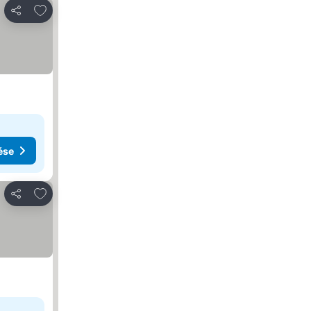
Hozzáadás a kedvencekhez
Megosztás
ése
Hozzáadás a kedvencekhez
Megosztás