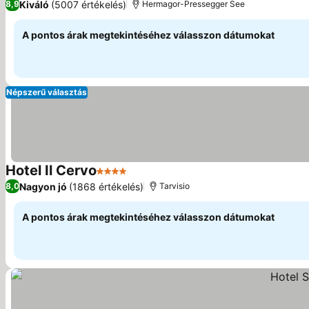
Kiváló
(5007 értékelés)
8,9
Hermagor-Pressegger See
A pontos árak megtekintéséhez válasszon dátumokat
Népszerű választás
Hotel Il Cervo
4 Kategória
Nagyon jó
(1868 értékelés)
8,0
Tarvisio
A pontos árak megtekintéséhez válasszon dátumokat