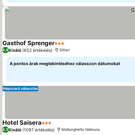
Gasthof Sprenger
3 Kategória
Kiváló
(652 értékelés)
8,9
Sillian
A pontos árak megtekintéséhez válasszon dátumokat
Népszerű választás
Hotel Saisera
3 Kategória
Kiváló
(1097 értékelés)
8,5
Malborghetto Valbruna