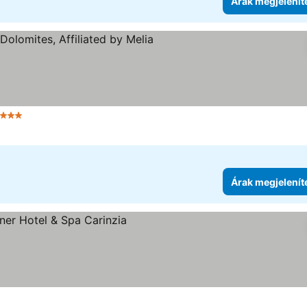
Árak megjelenít
 Kategória
Árak megjelenít