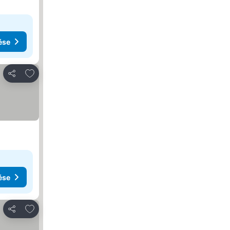
ése
Hozzáadás a kedvencekhez
Megosztás
ése
Hozzáadás a kedvencekhez
Megosztás