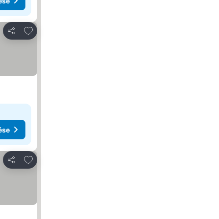
ése
Hozzáadás a kedvencekhez
Megosztás
ése
Hozzáadás a kedvencekhez
Megosztás