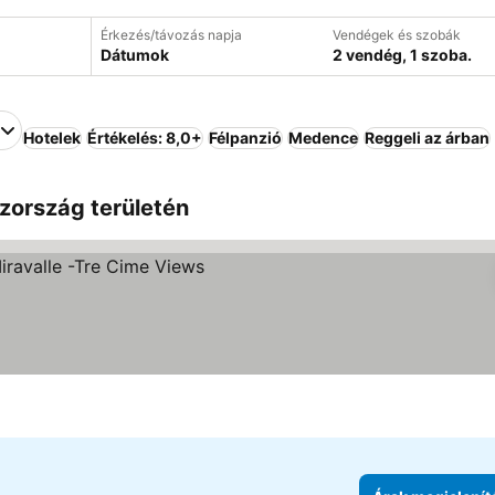
Érkezés/távozás napja
Vendégek és szobák
Dátumok
2 vendég, 1 szoba.
Hotelek
Értékelés: 8,0+
Félpanzió
Medence
Reggeli az árban
szország területén