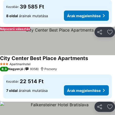
39 585 Ft
Kezdőár:
8 oldal
árainak mutatása
Árak megjelenítése
Népszerű választás
Megosztá
Ho
City Center Best Place Apartments
Apartmanhotel
3 Kategória
8,3
Nagyon jó
9358
Pozsony
22 514 Ft
Kezdőár:
7 oldal
árainak mutatása
Árak megjelenítése
Megosztá
Ho