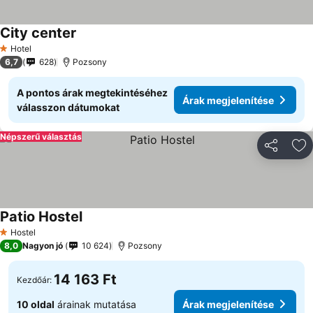
City center
Hotel
1 Kategória
6,7
628
Pozsony
A pontos árak megtekintéséhez
Árak megjelenítése
válasszon dátumokat
Népszerű választás
Megosztá
Ho
Patio Hostel
Hostel
1 Kategória
8,0
Nagyon jó
10 624
Pozsony
14 163 Ft
Kezdőár:
10 oldal
árainak mutatása
Árak megjelenítése