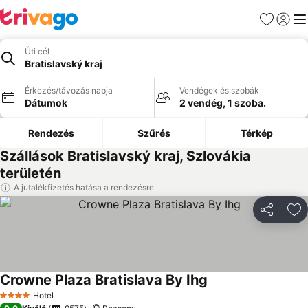
Kedvencek
Bejelen
Me
Úti cél
Bratislavský kraj
Érkezés/távozás napja
Vendégek és szobák
Dátumok
2 vendég, 1 szoba.
Rendezés
Szűrés
Térkép
Szállások Bratislavský kraj, Szlovákia
területén
A jutalékfizetés hatása a rendezésre
Megosztá
Ho
Crowne Plaza Bratislava By Ihg
Hotel
4 Kategória