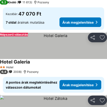
9,2
Kiváló
11 613
Pozsony
47 070 Ft
Kezdőár:
7 oldal
árainak mutatása
Árak megjelenítése
Népszerű választás
Megosztá
Ho
Hotel Galeria
Hotel
2 Kategória
6,4
2008
Pozsony
A pontos árak megtekintéséhez
Árak megjelenítése
válasszon dátumokat
Megosztá
Ho