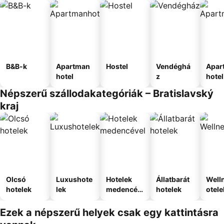
B&B-k
Apartman
Hostel
Vendéghá
Apar
hotel
z
hotel
Népszerű szállodakategóriák – Bratislavský
kraj
Olcsó
Luxushote
Hotelek
Állatbarát
Well
hotelek
lek
medencév
hotelek
otele
el
Ezek a népszerű helyek csak egy kattintásra