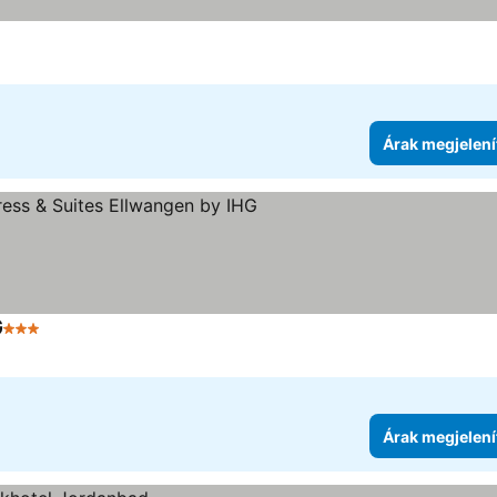
ia
k megjelenítése
Árak megjelení
G
3 Kategória
Árak megjelenítése
Árak megjelení