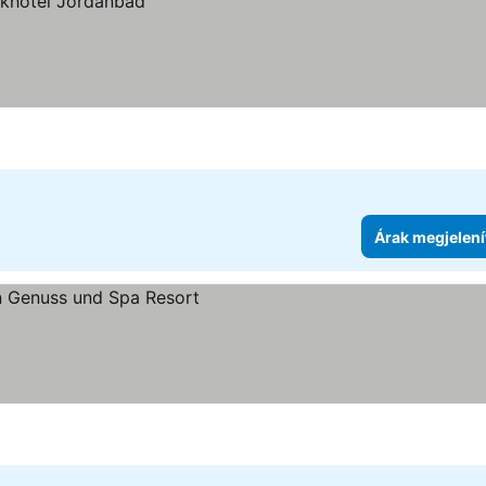
Árak megjelení
jelenítése