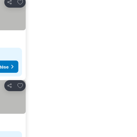
Hozzáadás a kedvencekhez
Megosztás
tése
Hozzáadás a kedvencekhez
Megosztás