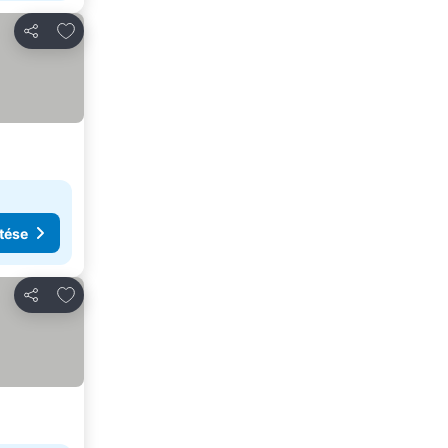
Hozzáadás a kedvencekhez
Megosztás
tése
Hozzáadás a kedvencekhez
Megosztás