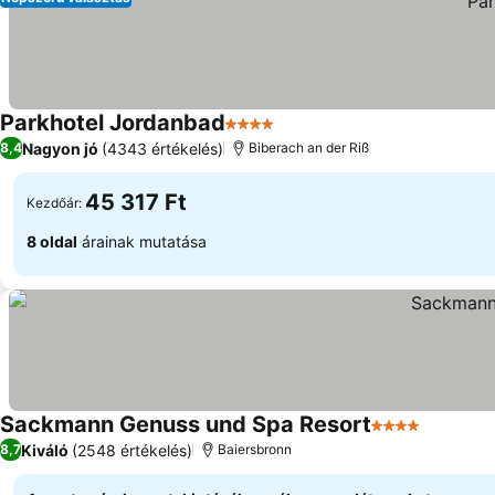
Parkhotel Jordanbad
4 Kategória
Árak megjelenítése
Nagyon jó
(4343 értékelés)
8,4
Biberach an der Riß
45 317 Ft
Kezdőár:
8 oldal
árainak mutatása
Sackmann Genuss und Spa Resort
4 Kategória
Árak meg
Kiváló
(2548 értékelés)
8,7
Baiersbronn