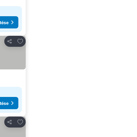
tése
Hozzáadás a kedvencekhez
Megosztás
tése
Hozzáadás a kedvencekhez
Megosztás