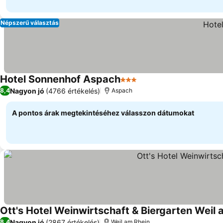
Népszerű választás
Hotel Sonnenhof Aspach
3 Kategória
Árak megjelenítése
Nagyon jó
(4766 értékelés)
8,4
Aspach
A pontos árak megtekintéséhez válasszon dátumokat
Ott's Hotel Weinwirtschaft & Biergarten Weil
Nagyon jó
(2867 értékelés)
8,4
Weil am Rhein