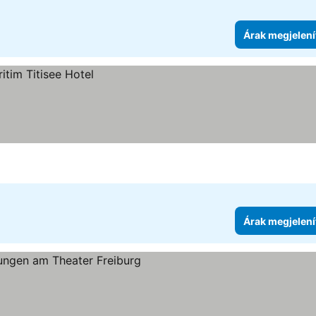
Árak megjelení
Árak megjelení