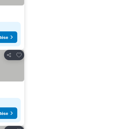
tése
Hozzáadás a kedvencekhez
Megosztás
tése