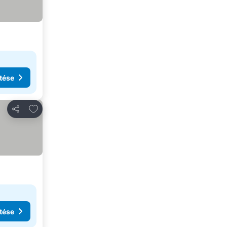
tése
Hozzáadás a kedvencekhez
Megosztás
tése