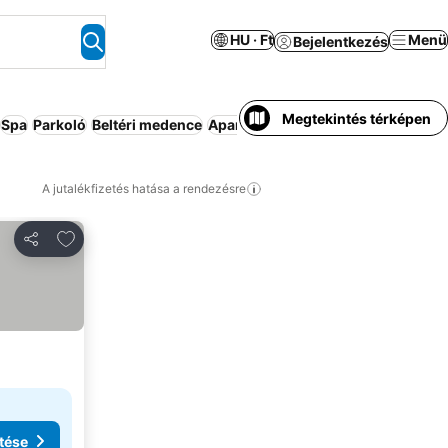
HU · Ft
Menü
Bejelentkezés
Megtekintés térképen
Spa
Parkoló
Beltéri medence
Apartmanhotel
Szauna
Légkondic
A jutalékfizetés hatása a rendezésre
Hozzáadás a kedvencekhez
Megosztás
tése