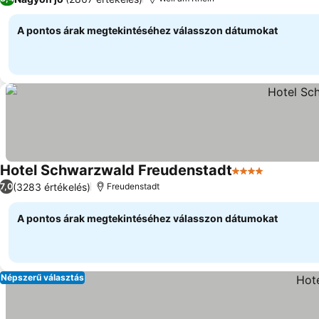
A pontos árak megtekintéséhez válasszon dátumokat
Hotel Schwarzwald Freudenstadt
4 Kategória
Árak megj
(3283 értékelés)
7,0
Freudenstadt
A pontos árak megtekintéséhez válasszon dátumokat
Népszerű választás