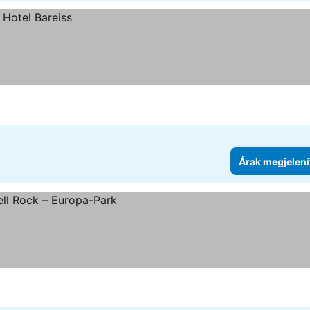
Árak megjelení
tése