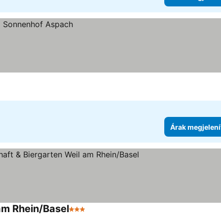
Árak megjelení
 am Rhein/Basel
3 Kategória
Árak megjelenítése