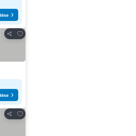
tése
Hozzáadás a kedvencekhez
Megosztás
tése
Hozzáadás a kedvencekhez
Megosztás