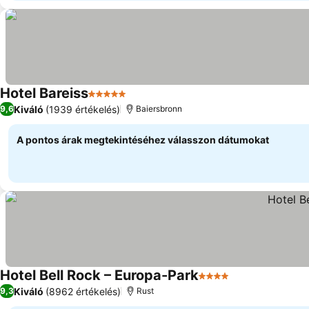
Hotel Bareiss
5 Kategória
Árak megjelenítése
Kiváló
(1939 értékelés)
9,6
Baiersbronn
A pontos árak megtekintéséhez válasszon dátumokat
Hotel Bell Rock – Europa-Park
4 Kategória
Árak megjelení
Kiváló
(8962 értékelés)
9,3
Rust