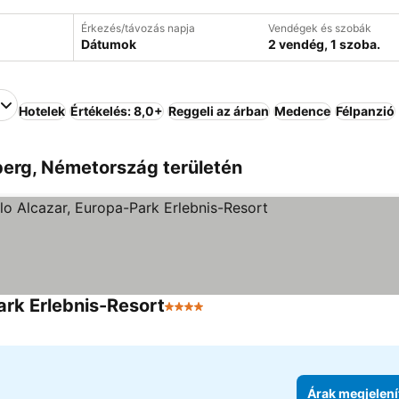
Érkezés/távozás napja
Vendégek és szobák
Dátumok
2 vendég, 1 szoba.
Hotelek
Értékelés: 8,0+
Reggeli az árban
Medence
Félpanzió
erg, Németország területén
ark Erlebnis-Resort
4 Kategória
Árak megjelenítése
Árak megjelení