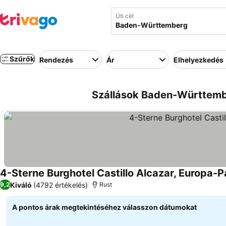
Úti cél
Szűrők
Rendezés
Ár
Elhelyezkedés
Szállások Baden-Württemb
4-Sterne Burghotel Castillo Alcazar, Europa-P
Kiváló
(4792 értékelés)
9,2
Rust
A pontos árak megtekintéséhez válasszon dátumokat