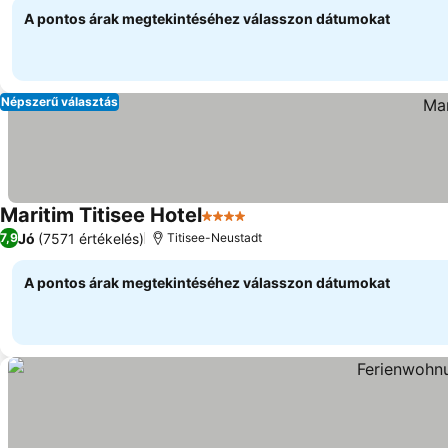
A pontos árak megtekintéséhez válasszon dátumokat
Népszerű választás
Maritim Titisee Hotel
4 Kategória
Árak megjelenítése
Jó
(7571 értékelés)
7,9
Titisee-Neustadt
A pontos árak megtekintéséhez válasszon dátumokat