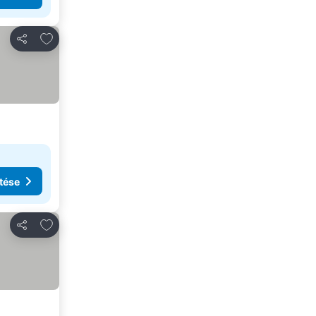
Hozzáadás a kedvencekhez
Megosztás
tése
Hozzáadás a kedvencekhez
Megosztás