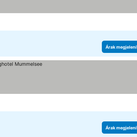
Árak megjelení
Árak megjelení