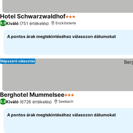
Hotel Schwarzwaldhof
3 Kategória
Árak megjelenítése
Kiváló
(751 értékelés)
8,9
Enzklösterle
A pontos árak megtekintéséhez válasszon dátumokat
Népszerű választás
Berghotel Mummelsee
3 Kategória
Árak megjelenítése
Kiváló
(6726 értékelés)
8,8
Seebach
A pontos árak megtekintéséhez válasszon dátumokat