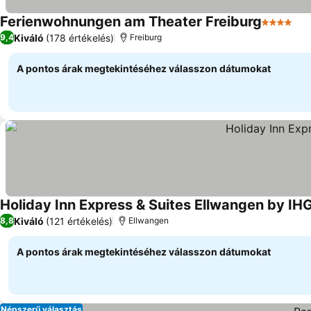
Ferienwohnungen am Theater Freiburg
4 Kategór
Ára
Kiváló
(178 értékelés)
9,4
Freiburg
A pontos árak megtekintéséhez válasszon dátumokat
Holiday Inn Express & Suites Ellwangen by IH
Kiváló
(121 értékelés)
8,8
Ellwangen
A pontos árak megtekintéséhez válasszon dátumokat
Népszerű választás