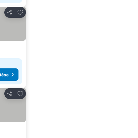
Hozzáadás a kedvencekhez
Megosztás
tése
Hozzáadás a kedvencekhez
Megosztás