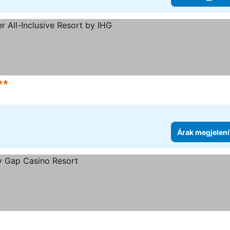
ategória
Árak megjelení