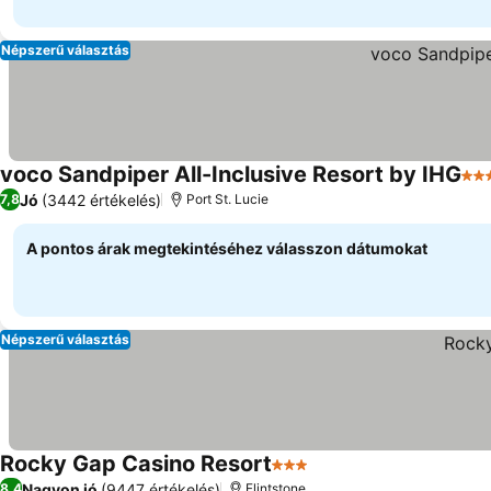
Népszerű választás
voco Sandpiper All-Inclusive Resort by IHG
4 K
Jó
(3442 értékelés)
7,8
Port St. Lucie
A pontos árak megtekintéséhez válasszon dátumokat
Népszerű választás
Rocky Gap Casino Resort
3 Kategória
Nagyon jó
(9447 értékelés)
8,4
Flintstone