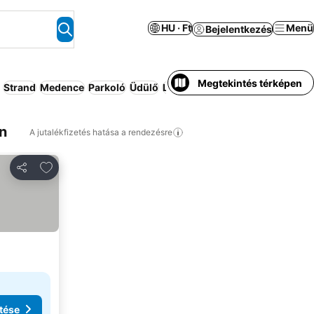
HU · Ft
Menü
Bejelentkezés
Megtekintés térképen
Strand
Medence
Parkoló
Üdülő
Légkondicionáló
Wifi
Étterem
n
A jutalékfizetés hatása a rendezésre
Hozzáadás a kedvencekhez
Megosztás
tése