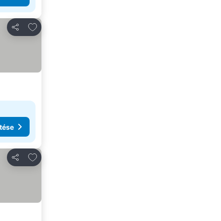
Hozzáadás a kedvencekhez
Megosztás
tése
Hozzáadás a kedvencekhez
Megosztás