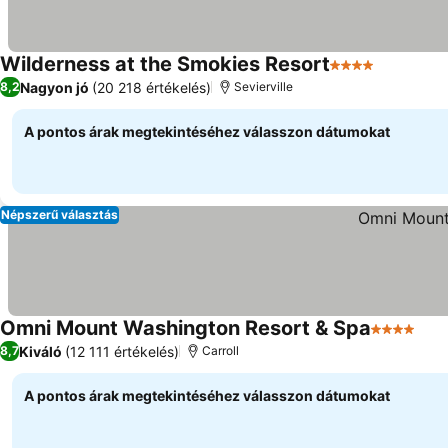
Wilderness at the Smokies Resort
4 Kategória
Nagyon jó
(20 218 értékelés)
8,2
Sevierville
A pontos árak megtekintéséhez válasszon dátumokat
Népszerű választás
Omni Mount Washington Resort & Spa
4 Kategór
Kiváló
(12 111 értékelés)
8,7
Carroll
A pontos árak megtekintéséhez válasszon dátumokat