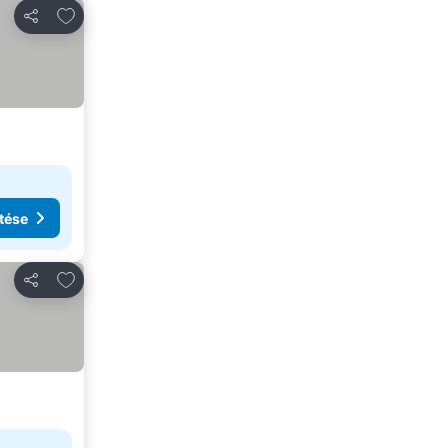
Hozzáadás a kedvencekhez
Megosztás
tése
Hozzáadás a kedvencekhez
Megosztás