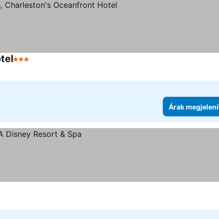
tel
3 Kategória
Árak megjelení