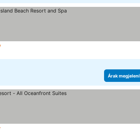
egória
Árak megjelení
egória