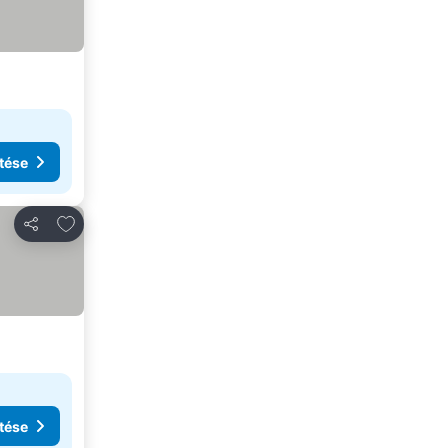
tése
Hozzáadás a kedvencekhez
Megosztás
tése