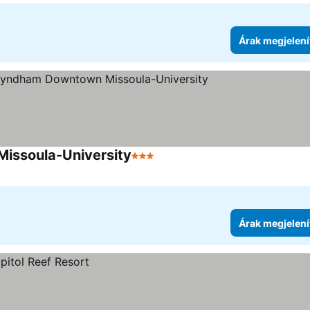
Árak megjelení
issoula-University
3 Kategória
Árak megjelení