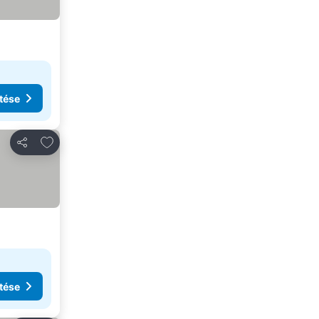
tése
Hozzáadás a kedvencekhez
Megosztás
tése