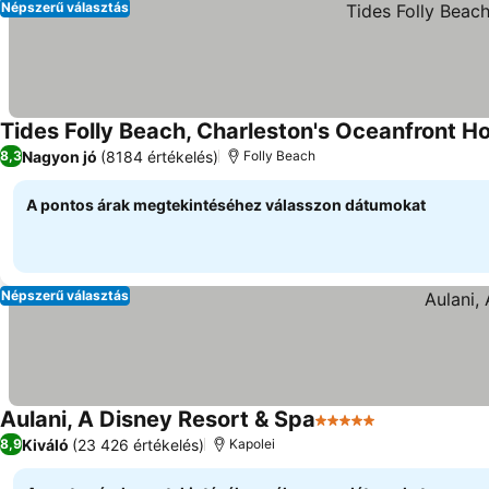
Népszerű választás
Tides Folly Beach, Charleston's Oceanfront Ho
Nagyon jó
(8184 értékelés)
8,3
Folly Beach
A pontos árak megtekintéséhez válasszon dátumokat
Népszerű választás
Aulani, A Disney Resort & Spa
5 Kategória
Kiváló
(23 426 értékelés)
8,9
Kapolei