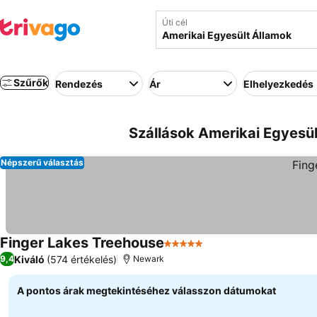
Úti cél
Szűrők
Rendezés
Ár
Elhelyezkedés
Szállások Amerikai Egyesül
Népszerű választás
Finger Lakes Treehouse
5 Kategória
Kiváló
(574 értékelés)
9,4
Newark
A pontos árak megtekintéséhez válasszon dátumokat