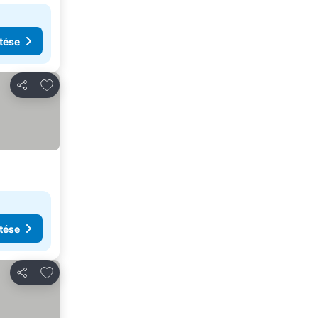
tése
Hozzáadás a kedvencekhez
Megosztás
tése
Hozzáadás a kedvencekhez
Megosztás