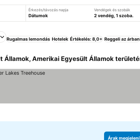
Érkezés/távozás napja
Vendégek és szobák
Dátumok
2 vendég, 1 szoba.
Rugalmas lemondás
Hotelek
Értékelés: 8,0+
Reggeli az árban
t Államok, Amerikai Egyesült Államok területé
Árak megjelení