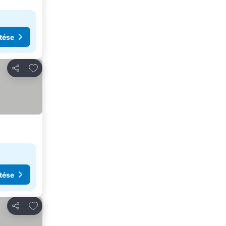
tése
Hozzáadás a kedvencekhez
Megosztás
tése
Hozzáadás a kedvencekhez
Megosztás