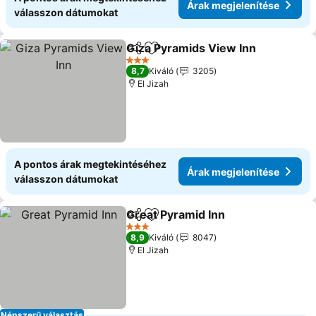
Árak megjelenítése
válasszon dátumokat
Giza Pyramids View Inn
Megosztás
Hozzáadás a kedvencekhez
Ár
3 Kategória
8,7
Kiváló
3205
El Jizah
A pontos árak megtekintéséhez
Árak megjelenítése
válasszon dátumokat
Great Pyramid Inn
Megosztás
Hozzáadás a kedvencekhez
Árak meg
3 Kategória
8,9
Kiváló
8047
El Jizah
Népszerű választás