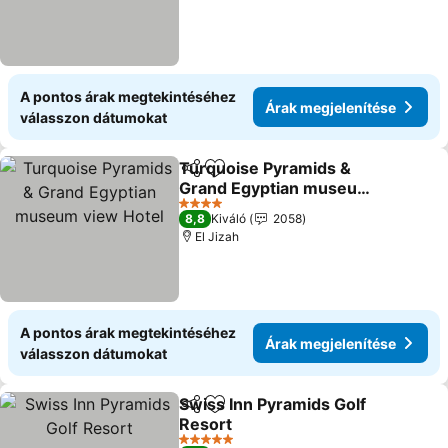
A pontos árak megtekintéséhez
Árak megjelenítése
válasszon dátumokat
Turquoise Pyramids &
Megosztás
Hozzáadás a kedvencekhez
Grand Egyptian museum
view Hotel
Árak megjelenítése
4 Kategória
8,8
Kiváló
2058
El Jizah
A pontos árak megtekintéséhez
Árak megjelenítése
válasszon dátumokat
Swiss Inn Pyramids Golf
Megosztás
Hozzáadás a kedvencekhez
Resort
Árak megjelenítése
5 Kategória