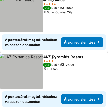
Giza Palace
Megosztás
Hozzáadás a kedvencekhez
Árak megjelení
5 Kategória
9,4
Kiváló
1069
6th of October City
A pontos árak megtekintéséhez
Árak megjelenítése
válasszon dátumokat
JAZ Pyramids Resort
Megosztás
Hozzáadás a kedvencekhez
Árak
4 Kategória
9,3
Kiváló
7670
El Jizah
A pontos árak megtekintéséhez
Árak megjelenítése
válasszon dátumokat