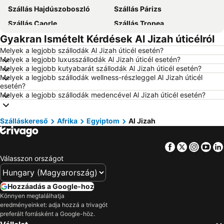
Szállás Hajdúszoboszló
Szállás Párizs
Szállás Caorle
Szállás Tropea
Gyakran Ismételt Kérdések Al Jizah úticélról
Szállás Dubrovnik
Szállás Eger
Melyek a legjobb szállodák Al Jizah úticél esetén?
Szállás Debrecen
Szállás Bécs
Melyek a legjobb luxusszállodák Al Jizah úticél esetén?
Szállás Balatonfüred
Szállás London
Melyek a legjobb kutyabarát szállodák Al Jizah úticél esetén?
Melyek a legjobb szállodák wellness-részleggel Al Jizah úticél
Szállás Portorož
Szállás Napospart
esetén?
Melyek a legjobb szállodák medencével Al Jizah úticél esetén?
Szállás Alghero
Szállás Zakynthos
Szállás Olaszország
Szállás Málta
Szálláskereső
Afrika
Egyiptom
Al Jizah
Szállás Korfu
Szállás Szardínia
Szállás Görögország
Szállás Szlovénia
Facebook
Twitter
Insta
Yo
Szállás Török Riviéra
Szállás Krk-sziget
Válasszon országot
Szállás Kréta
Szállás Isztria
Szállás Balaton déli part
Szállás Kefalonia
Hozzáadás a Google-hoz
Könnyen megtalálhatja
Szállás Montenegró
Szállás Menorca
eredményeinket: adja hozzá a trivagót
Szállás Tenerife
Szállás Szicília
preferált forrásként a Google-höz.