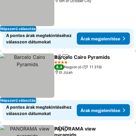
6th of October City
Népszerű választás
A pontos árak megtekintéséhez
Árak megjelenítése
válasszon dátumokat
Barcelo Cairo Pyramids
Megosztás
Hozzáadás a kedvencekhez
Ár
4 Kategória
8,4
Nagyon jó
11 319
El Jizah
Népszerű választás
A pontos árak megtekintéséhez
Árak megjelenítése
válasszon dátumokat
PANORAMA view
Megosztás
Hozzáadás a kedvencekhez
pyramids