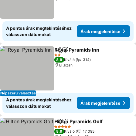
A pontos árak megtekintéséhez
Árak megjelenítése
válasszon dátumokat
Royal Pyramids Inn
Megosztás
Hozzáadás a kedvencekhez
Árak me
2 Kategória
8,9
Kiváló
314
El Jizah
Népszerű választás
A pontos árak megtekintéséhez
Árak megjelenítése
válasszon dátumokat
Hilton Pyramids Golf
Megosztás
Hozzáadás a kedvencekhez
Árak 
5 Kategória
8,9
Kiváló
17 095