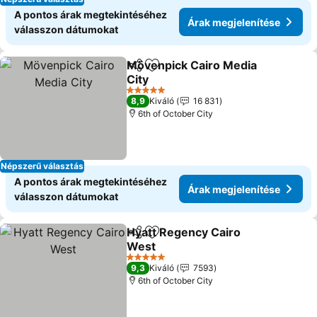
A pontos árak megtekintéséhez
Árak megjelenítése
válasszon dátumokat
Mövenpick Cairo Media
Megosztás
Hozzáadás a kedvencekhez
City
Árak megjelenítése
5 Kategória
8,9
Kiváló
16 831
6th of October City
Népszerű választás
A pontos árak megtekintéséhez
Árak megjelenítése
válasszon dátumokat
Hyatt Regency Cairo
Megosztás
Hozzáadás a kedvencekhez
West
Árak megjelenítése
5 Kategória
9,3
Kiváló
7593
6th of October City