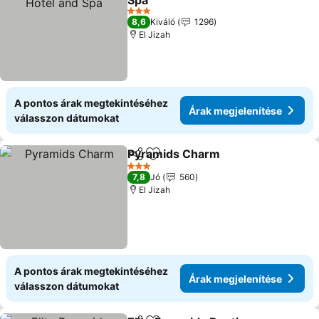
Spa
Árak megjelenítése
3 Kategória
8,6
Kiváló
1296
El Jizah
A pontos árak megtekintéséhez
Árak megjelenítése
válasszon dátumokat
Pyramids Charm
Megosztás
Hozzáadás a kedvencekhez
Árak megj
3 Kategória
7,8
Jó
560
El Jizah
A pontos árak megtekintéséhez
Árak megjelenítése
válasszon dátumokat