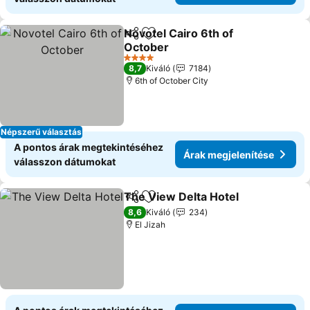
Novotel Cairo 6th of
Megosztás
Hozzáadás a kedvencekhez
October
Árak megjelenítése
4 Kategória
8,7
Kiváló
7184
6th of October City
Népszerű választás
A pontos árak megtekintéséhez
Árak megjelenítése
válasszon dátumokat
The View Delta Hotel
Megosztás
Hozzáadás a kedvencekhez
Árak
8,6
Kiváló
234
El Jizah