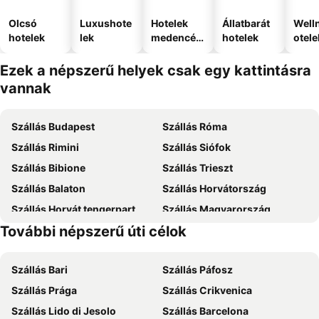
Olcsó
Luxushote
Hotelek
Állatbarát
Well
hotelek
lek
medencév
hotelek
otele
el
Ezek a népszerű helyek csak egy kattintásra
vannak
Szállás Budapest
Szállás Róma
Szállás Rimini
Szállás Siófok
Szállás Bibione
Szállás Trieszt
Szállás Balaton
Szállás Horvátország
Szállás Horvát tengerpart
Szállás Magyarország
További népszerű úti célok
Szállás Mallorca
Szállás Rodosz sziget
Szállás Bari
Szállás Páfosz
Szállás Prága
Szállás Crikvenica
Szállás Lido di Jesolo
Szállás Barcelona