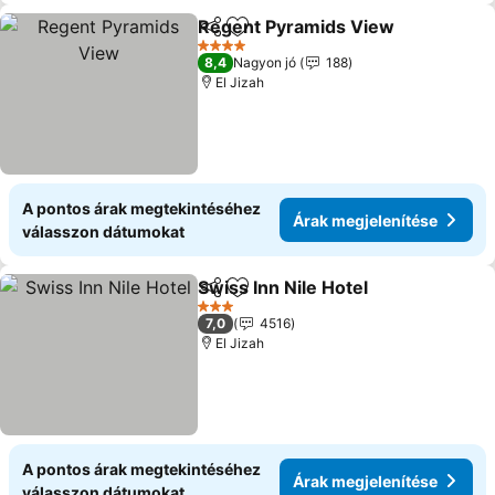
Regent Pyramids View
Megosztás
Hozzáadás a kedvencekhez
Ára
4 Kategória
8,4
Nagyon jó
188
El Jizah
A pontos árak megtekintéséhez
Árak megjelenítése
válasszon dátumokat
Swiss Inn Nile Hotel
Megosztás
Hozzáadás a kedvencekhez
Árak m
3 Kategória
7,0
4516
El Jizah
A pontos árak megtekintéséhez
Árak megjelenítése
válasszon dátumokat