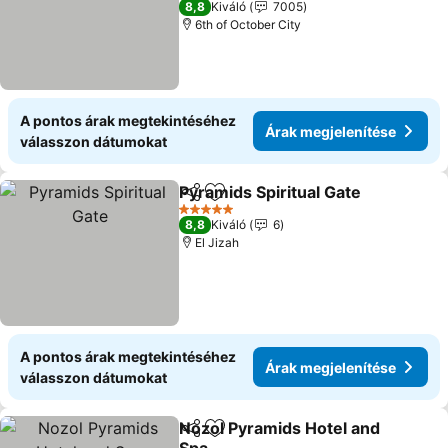
8,8
Kiváló
7005
6th of October City
A pontos árak megtekintéséhez
Árak megjelenítése
válasszon dátumokat
Pyramids Spiritual Gate
Megosztás
Hozzáadás a kedvencekhez
Ár
5 Kategória
8,8
Kiváló
6
El Jizah
A pontos árak megtekintéséhez
Árak megjelenítése
válasszon dátumokat
Nozol Pyramids Hotel and
Megosztás
Hozzáadás a kedvencekhez