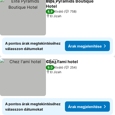
Elite Pyramids Boutique
Megosztás
Hozzáadás a kedvencekhez
Hotel
Árak megjelenítése
8,9
Kiváló
758
El Jizah
A pontos árak megtekintéséhez
Árak megjelenítése
válasszon dátumokat
Chez l'ami hotel
Megosztás
Hozzáadás a kedvencekhez
Árak megje
9,0
Kiváló
254
El Jizah
A pontos árak megtekintéséhez
Árak megjelenítése
válasszon dátumokat