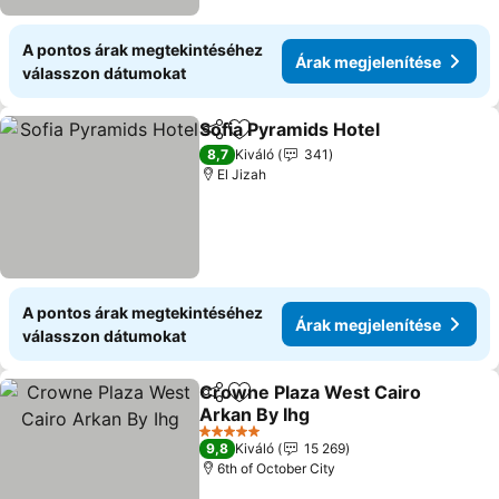
A pontos árak megtekintéséhez
Árak megjelenítése
válasszon dátumokat
Sofia Pyramids Hotel
Megosztás
Hozzáadás a kedvencekhez
Árak 
8,7
Kiváló
341
El Jizah
A pontos árak megtekintéséhez
Árak megjelenítése
válasszon dátumokat
Crowne Plaza West Cairo
Megosztás
Hozzáadás a kedvencekhez
Arkan By Ihg
Árak megjelenítése
5 Kategória
9,8
Kiváló
15 269
6th of October City