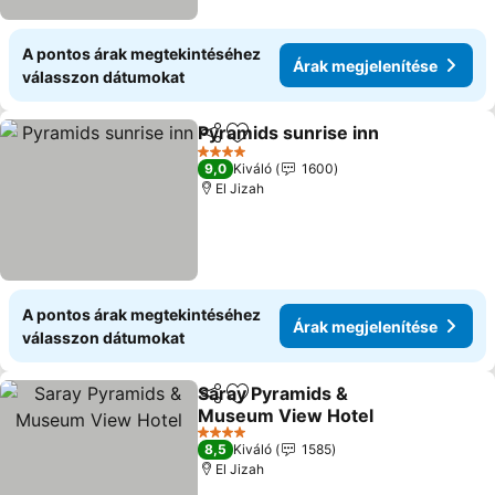
A pontos árak megtekintéséhez
Árak megjelenítése
válasszon dátumokat
Pyramids sunrise inn
Megosztás
Hozzáadás a kedvencekhez
Árak 
4 Kategória
9,0
Kiváló
1600
El Jizah
A pontos árak megtekintéséhez
Árak megjelenítése
válasszon dátumokat
Saray Pyramids &
Megosztás
Hozzáadás a kedvencekhez
Museum View Hotel
Árak megjelenítése
4 Kategória
8,5
Kiváló
1585
El Jizah