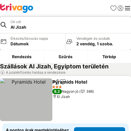
Kedvencek
Bejelen
Me
Úti cél
Al Jizah
Érkezés/távozás napja
Vendégek és szobák
Dátumok
2 vendég, 1 szoba.
Rendezés
Szűrés
Térkép
Szállások Al Jizah, Egyiptom területén
A jutalékfizetés hatása a rendezésre
Pyramids Hotel
Megosztás
Hozzáadás a kedvencekhez
Árak megje
3 Kategória
8,2
Nagyon jó
386
El Jizah
A pontos árak megtekintéséhez