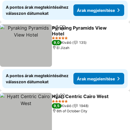
A pontos árak megtekintéséhez
Árak megjelenítése
válasszon dátumokat
Pyraking Pyramids View
Megosztás
Hozzáadás a kedvencekhez
Hotel
Árak megjelenítése
5 Kategória
9,0
Kiváló
135
El Jizah
A pontos árak megtekintéséhez
Árak megjelenítése
válasszon dátumokat
Hyatt Centric Cairo West
Megosztás
Hozzáadás a kedvencekhez
Á
5 Kategória
9,5
Kiváló
1948
6th of October City