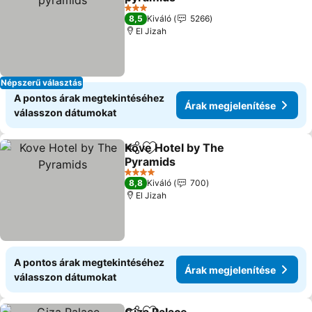
Árak megjelenítése
3 Kategória
8,5
Kiváló
5266
El Jizah
Népszerű választás
A pontos árak megtekintéséhez
Árak megjelenítése
válasszon dátumokat
Kove Hotel by The
Megosztás
Hozzáadás a kedvencekhez
Pyramids
Árak megjelenítése
4 Kategória
8,8
Kiváló
700
El Jizah
A pontos árak megtekintéséhez
Árak megjelenítése
válasszon dátumokat