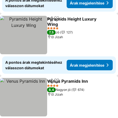
A pontos árak megtekintéséhez
Árak megjelenítése
válasszon dátumokat
Pyramids Height Luxury
Megosztás
Hozzáadás a kedvencekhez
Wing
Árak megjelenítése
4 Kategória
7,5
Jó
127
El Jizah
A pontos árak megtekintéséhez
Árak megjelenítése
válasszon dátumokat
Venus Pyramids Inn
Megosztás
Hozzáadás a kedvencekhez
Árak m
4 Kategória
8,4
Nagyon jó
674
El Jizah