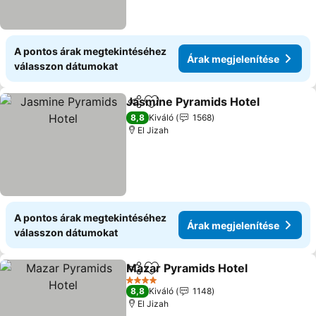
A pontos árak megtekintéséhez
Árak megjelenítése
válasszon dátumokat
Jasmine Pyramids Hotel
Megosztás
Hozzáadás a kedvencekhez
Ár
8,8
Kiváló
1568
El Jizah
A pontos árak megtekintéséhez
Árak megjelenítése
válasszon dátumokat
Mazar Pyramids Hotel
Megosztás
Hozzáadás a kedvencekhez
Árak
4 Kategória
8,8
Kiváló
1148
El Jizah