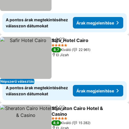
A pontos árak megtekintéséhez
Árak megjelenítése
válasszon dátumokat
Safir Hotel Cairo
Megosztás
Hozzáadás a kedvencekhez
Árak megj
5 Kategória
8,7
Kiváló
22 961
El Jizah
Népszerű választás
A pontos árak megtekintéséhez
Árak megjelenítése
válasszon dátumokat
Sheraton Cairo Hotel &
Megosztás
Hozzáadás a kedvencekhez
Casino
Árak megjelenítése
5 Kategória
8,9
Kiváló
15 282
El Jizah