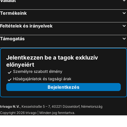
Vállalat
Szállás Garda-tó
Szállás Észak-Olaszország
Termékeink
Feltételek és irányelvek
Támogatás
Jelentkezzen be a tagok exkluzív
előnyeiért
Személyre szabott élmény
Hűségajánlatok és tagsági árak
Bejelentkezés
trivago N.V.
, Kesselstraße 5 – 7, 40221 Düsseldorf, Németország
Copyright 2026 trivago | Minden jog fenntartva.