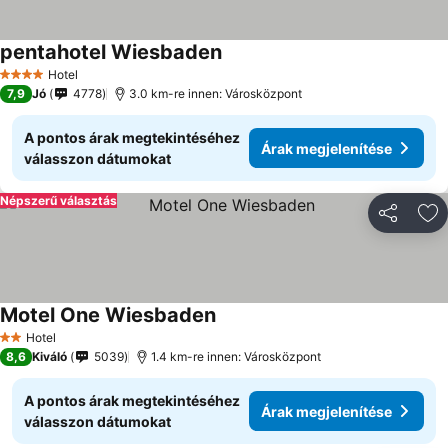
pentahotel Wiesbaden
Hotel
4 Kategória
7,9
Jó
4778
3.0 km-re innen: Városközpont
A pontos árak megtekintéséhez
Árak megjelenítése
válasszon dátumokat
Népszerű választás
Megosztá
Ho
Motel One Wiesbaden
Hotel
2 Kategória
8,6
Kiváló
5039
1.4 km-re innen: Városközpont
A pontos árak megtekintéséhez
Árak megjelenítése
válasszon dátumokat