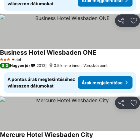
Árak megjelenítése
válasszon dátumokat
Megosztá
Ho
Business Hotel Wiesbaden ONE
Hotel
3 Kategória
8,0
Nagyon jó
2012
0.5 km-re innen: Városközpont
A pontos árak megtekintéséhez
Árak megjelenítése
válasszon dátumokat
Megosztá
Ho
Mercure Hotel Wiesbaden City