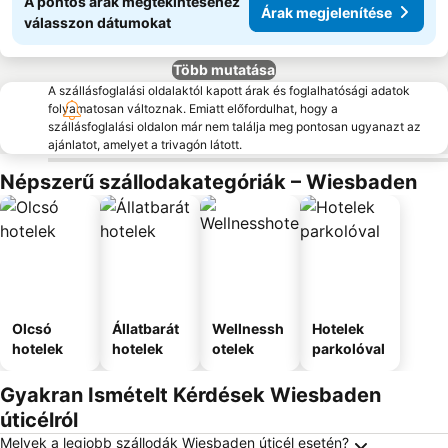
A pontos árak megtekintéséhez
Árak megjelenítése
válasszon dátumokat
Több mutatása
A szállásfoglalási oldalaktól kapott árak és foglalhatósági adatok
folyamatosan változnak. Emiatt előfordulhat, hogy a
szállásfoglalási oldalon már nem találja meg pontosan ugyanazt az
ajánlatot, amelyet a trivagón látott.
Népszerű szállodakategóriák – Wiesbaden
Olcsó
Állatbarát
Wellnessh
Hotelek
hotelek
hotelek
otelek
parkolóval
Gyakran Ismételt Kérdések Wiesbaden
úticélról
Melyek a legjobb szállodák Wiesbaden úticél esetén?