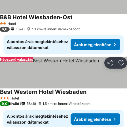
B&B Hotel Wiesbaden-Ost
Hotel
2 Kategória
6,6
1574
7.0 km-re innen: Városközpont
A pontos árak megtekintéséhez
Árak megjelenítése
válasszon dátumokat
Népszerű választás
Megosztá
Ho
Best Western Hotel Wiesbaden
Hotel
3 Kategória
9,0
Kiváló
5848
1.5 km-re innen: Városközpont
A pontos árak megtekintéséhez
Árak megjelenítése
válasszon dátumokat