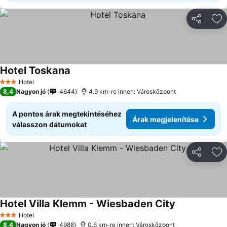
Megosztá
Ho
Hotel Toskana
Hotel
3 Kategória
8,4
Nagyon jó
4644
4.9 km-re innen: Városközpont
A pontos árak megtekintéséhez
Árak megjelenítése
válasszon dátumokat
Megosztá
Ho
Hotel Villa Klemm - Wiesbaden City
Hotel
3 Kategória
8,4
Nagyon jó
4988
0.6 km-re innen: Városközpont