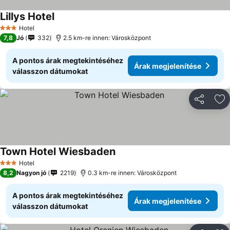
Lillys Hotel
Hotel
3 Kategória
7,8
Jó
332
2.5 km-re innen: Városközpont
A pontos árak megtekintéséhez
Árak megjelenítése
válasszon dátumokat
Megosztá
Ho
Town Hotel Wiesbaden
Hotel
3 Kategória
8,2
Nagyon jó
2219
0.3 km-re innen: Városközpont
A pontos árak megtekintéséhez
Árak megjelenítése
válasszon dátumokat