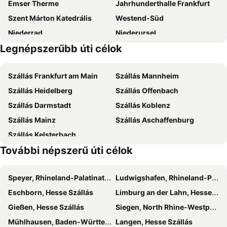
Emser Therme
Jahrhunderthalle Frankfurt
Etap Wiesbaden
H2 Hotel Mainz
Szent Márton Katedrális
Westend-Süd
LEGERE HOTEL Wiesbaden-Taunusstein
H+ Hotel Wiesbaden Niedernhausen
Niederrad
Niederursel
IntercityHotel Mainz
Hotel Schlangenbader Hof
Legnépszerűbb úti célok
Ginnheim
Lorelei
Hotel Victoria
Hyatt Regency Mainz
Altes Standesamt
Wiesbadener Sternschnuppenmarkt
ibis Mainz City
Trip Inn Bristol Hotel Mainz
Szállás Frankfurt am Main
Szállás Mannheim
Lumen
Hessischer Landtag
B&B Hotel Mainz-Hechtsheim
Flörsheimer Hof
Szállás Heidelberg
Szállás Offenbach
Marktkirche Wiesbaden
Wilhelmstraße
Arkaden Hotel
Hotel Post
Szállás Darmstadt
Szállás Koblenz
Bergkirchenviertel
Spielbank Wiesbaden
Amedia Frankfurt Russelsheim Trademark Collection by Wyndham
NH Frankfurt Airport West
Szállás Mainz
Szállás Aschaffenburg
Kurhaus
Roter Ochse
Hey Lou Hotel Frankfurt Airport
Koenigshof Bed and Breakfast
Szállás Kelsterbach
Burg Reichenstein
Innenstadt
H+ Hotel Bad Soden
További népszerű úti célok
Darmstadtium
Blumenkorso & Bartholomäusmarkt
Einsiedel
Schützenhaus
Speyer, Rhineland-Palatinate Szállás
Ludwigshafen, Rhineland-Palatinate Szállás
Halloween Burg Frankenstein
Zur Krone
Eschborn, Hesse Szállás
Limburg an der Lahn, Hesse Szállás
Gießen, Hesse Szállás
Siegen, North Rhine-Westphalia Szállás
Mühlhausen, Baden-Württemberg Szállás
Langen, Hesse Szállás