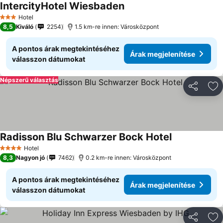
IntercityHotel Wiesbaden
Hotel
3 Kategória
8,5
Kiváló
2254
1.5 km-re innen: Városközpont
A pontos árak megtekintéséhez
Árak megjelenítése
válasszon dátumokat
Népszerű választás
Megosztá
Ho
Radisson Blu Schwarzer Bock Hotel
Hotel
4 Kategória
8,3
Nagyon jó
7462
0.2 km-re innen: Városközpont
A pontos árak megtekintéséhez
Árak megjelenítése
válasszon dátumokat
Megosztá
Ho