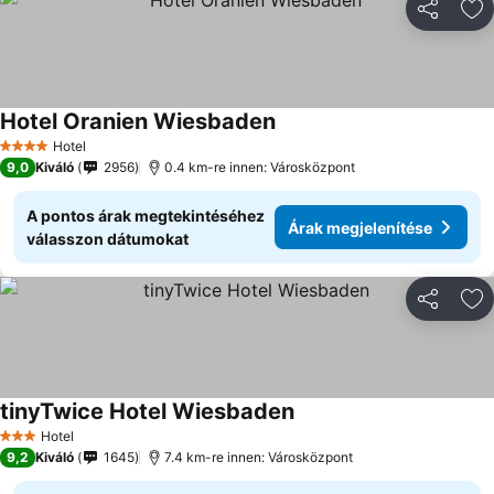
Megosztá
Ho
Hotel Oranien Wiesbaden
Hotel
4 Kategória
9,0
Kiváló
2956
0.4 km-re innen: Városközpont
A pontos árak megtekintéséhez
Árak megjelenítése
válasszon dátumokat
Megosztá
Ho
tinyTwice Hotel Wiesbaden
Hotel
3 Kategória
9,2
Kiváló
1645
7.4 km-re innen: Városközpont