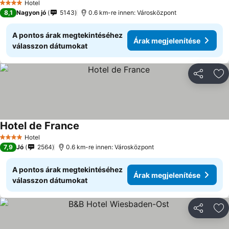
Hotel
4 Kategória
8,1
Nagyon jó
5143
0.6 km-re innen: Városközpont
A pontos árak megtekintéséhez
Árak megjelenítése
válasszon dátumokat
Megosztá
Ho
Hotel de France
Hotel
4 Kategória
7,9
Jó
2564
0.6 km-re innen: Városközpont
A pontos árak megtekintéséhez
Árak megjelenítése
válasszon dátumokat
Megosztá
Ho