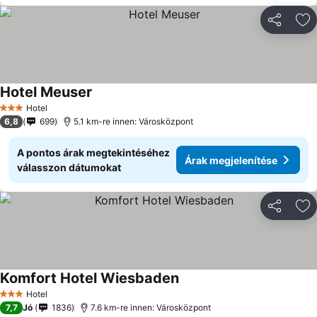
Megosztá
Ho
Hotel Meuser
Hotel
3 Kategória
6,8
699
5.1 km-re innen: Városközpont
A pontos árak megtekintéséhez
Árak megjelenítése
válasszon dátumokat
Megosztá
Ho
Komfort Hotel Wiesbaden
Hotel
3 Kategória
7,7
Jó
1836
7.6 km-re innen: Városközpont