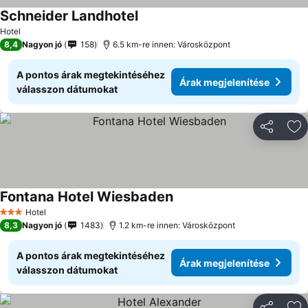
Schneider Landhotel
Hotel
8,4
Nagyon jó
158
6.5 km-re innen: Városközpont
A pontos árak megtekintéséhez
Árak megjelenítése
válasszon dátumokat
Megosztá
Ho
Fontana Hotel Wiesbaden
Hotel
3 Kategória
8,3
Nagyon jó
1483
1.2 km-re innen: Városközpont
A pontos árak megtekintéséhez
Árak megjelenítése
válasszon dátumokat