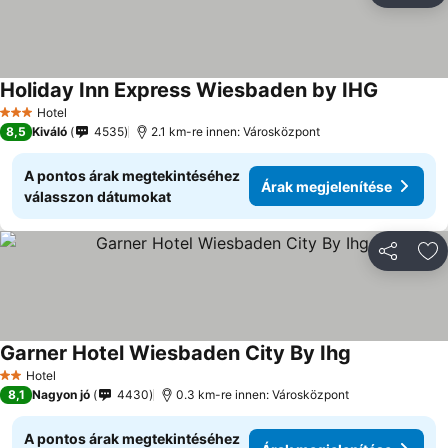
Holiday Inn Express Wiesbaden by IHG
Hotel
3 Kategória
8,5
Kiváló
4535
2.1 km-re innen: Városközpont
A pontos árak megtekintéséhez
Árak megjelenítése
válasszon dátumokat
Megosztá
Ho
Garner Hotel Wiesbaden City By Ihg
Hotel
2 Kategória
8,1
Nagyon jó
4430
0.3 km-re innen: Városközpont
A pontos árak megtekintéséhez