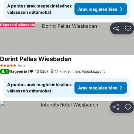
A pontos árak megtekintéséhez
Árak megjelenítése
válasszon dátumokat
Népszerű választás
Megosztá
Ho
Dorint Pallas Wiesbaden
Hotel
5 Kategória
8,4
Nagyon jó
13 520
1.1 km-re innen: Városközpont
A pontos árak megtekintéséhez
Árak megjelenítése
válasszon dátumokat
Megosztá
Ho