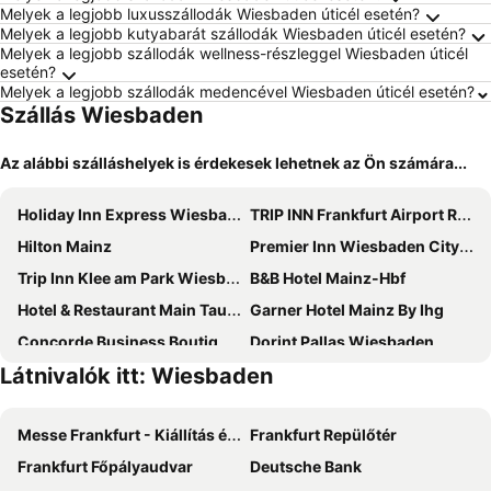
Melyek a legjobb luxusszállodák Wiesbaden úticél esetén?
Melyek a legjobb kutyabarát szállodák Wiesbaden úticél esetén?
Melyek a legjobb szállodák wellness-részleggel Wiesbaden úticél
esetén?
Melyek a legjobb szállodák medencével Wiesbaden úticél esetén?
Szállás Wiesbaden
Az alábbi szálláshelyek is érdekesek lehetnek az Ön számára...
Holiday Inn Express Wiesbaden by IHG
TRIP INN Frankfurt Airport Rüsselsheim
Hilton Mainz
Premier Inn Wiesbaden City Centre
Trip Inn Klee am Park Wiesbaden
B&B Hotel Mainz-Hbf
Hotel & Restaurant Main Taunus
Garner Hotel Mainz By Ihg
Concorde Business Boutique Hotel
Dorint Pallas Wiesbaden
Látnivalók itt: Wiesbaden
Business Hotel Wiesbaden ONE
Hotel de France
Best Western Hotel Wiesbaden
Hotel Toskana
Messe Frankfurt - Kiállítás és Vásár
Frankfurt Repülőtér
Business Hotel Wiesbaden Prime
B&B HOTEL Wiesbaden-Hbf
Frankfurt Főpályaudvar
Deutsche Bank
Komfort Hotel Wiesbaden
Wiesbaden