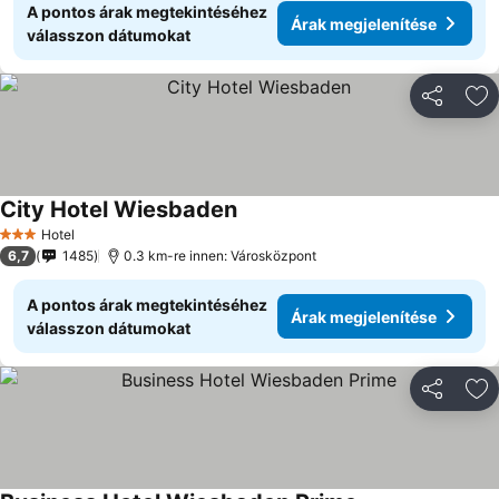
A pontos árak megtekintéséhez
Árak megjelenítése
válasszon dátumokat
Megosztá
Ho
City Hotel Wiesbaden
Hotel
3 Kategória
6,7
1485
0.3 km-re innen: Városközpont
A pontos árak megtekintéséhez
Árak megjelenítése
válasszon dátumokat
Megosztá
Ho