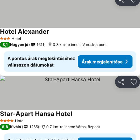
Megosztá
Ho
Hotel Alexander
Hotel
3 Kategória
8,1
Nagyon jó
1611
0.8 km-re innen: Városközpont
A pontos árak megtekintéséhez
Árak megjelenítése
válasszon dátumokat
Megosztá
Ho
Star-Apart Hansa Hotel
Hotel
4 Kategória
8,8
Kiváló
1265
0.7 km-re innen: Városközpont