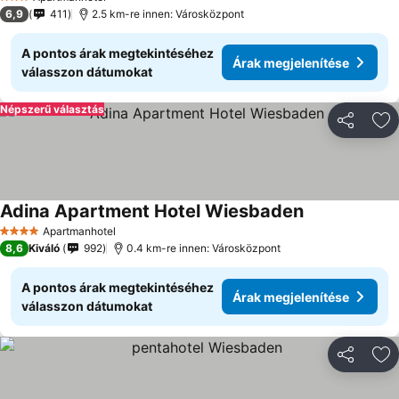
3 Kategória
6,9
411
2.5 km-re innen: Városközpont
A pontos árak megtekintéséhez
Árak megjelenítése
válasszon dátumokat
Népszerű választás
Megosztá
Ho
Adina Apartment Hotel Wiesbaden
Apartmanhotel
4 Kategória
8,6
Kiváló
992
0.4 km-re innen: Városközpont
A pontos árak megtekintéséhez
Árak megjelenítése
válasszon dátumokat
Megosztá
Ho