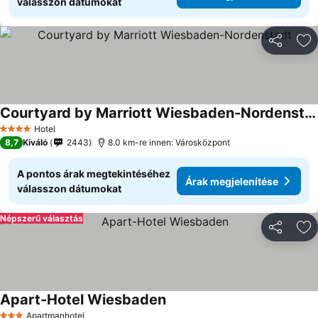
válasszon dátumokat
Megosztá
Ho
Courtyard by Marriott Wiesbaden-Nordenstadt
Hotel
4 Kategória
8,7
Kiváló
2443
8.0 km-re innen: Városközpont
A pontos árak megtekintéséhez
Árak megjelenítése
válasszon dátumokat
Népszerű választás
Megosztá
Ho
Apart-Hotel Wiesbaden
Apartmanhotel