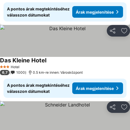
A pontos árak megtekintéséhez
Árak megjelenítése
válasszon dátumokat
Megosztá
Ho
Das Kleine Hotel
Hotel
3 Kategória
6,7
1000
0.5 km-re innen: Városközpont
A pontos árak megtekintéséhez
Árak megjelenítése
válasszon dátumokat
Megosztá
Ho