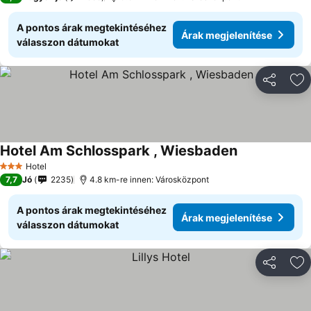
A pontos árak megtekintéséhez
Árak megjelenítése
válasszon dátumokat
Megosztá
Ho
Hotel Am Schlosspark , Wiesbaden
Hotel
3 Kategória
7,7
Jó
2235
4.8 km-re innen: Városközpont
A pontos árak megtekintéséhez
Árak megjelenítése
válasszon dátumokat
Megosztá
Ho