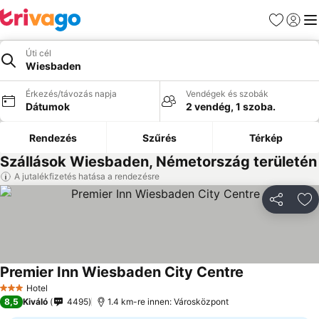
Kedvencek
Bejelen
Me
Úti cél
Wiesbaden
Érkezés/távozás napja
Vendégek és szobák
Dátumok
2 vendég, 1 szoba.
Rendezés
Szűrés
Térkép
Szállások Wiesbaden, Németország területén
A jutalékfizetés hatása a rendezésre
Megosztá
Ho
Premier Inn Wiesbaden City Centre
Hotel
3 Kategória
8,5
Kiváló
4495
1.4 km-re innen: Városközpont