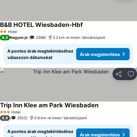
B&B HOTEL Wiesbaden-Hbf
Hotel
2 Kategória
8,0
Nagyon jó
3566
2.2 km-re innen: Városközpont
A pontos árak megtekintéséhez
Árak megjelenítése
válasszon dátumokat
Megosztá
Ho
Trip Inn Klee am Park Wiesbaden
Hotel
3 Kategória
6,9
2553
0.6 km-re innen: Városközpont
A pontos árak megtekintéséhez
Árak megjelenítése