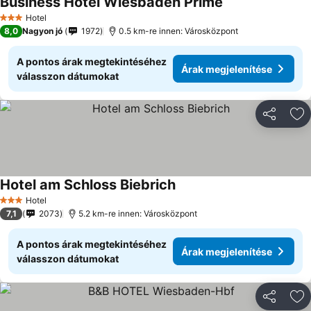
Business Hotel Wiesbaden Prime
Hotel
3 Kategória
8,0
Nagyon jó
1972
0.5 km-re innen: Városközpont
A pontos árak megtekintéséhez
Árak megjelenítése
válasszon dátumokat
Megosztá
Ho
Hotel am Schloss Biebrich
Hotel
3 Kategória
7,1
2073
5.2 km-re innen: Városközpont
A pontos árak megtekintéséhez
Árak megjelenítése
válasszon dátumokat
Megosztá
Ho