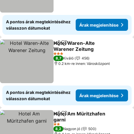
A pontos árak megtekintéséhez
Árak megjelenítése
válasszon dátumokat
Hotel Waren-Alte
Megosztás
Hozzáadás a kedvencekhez
Warener Zeitung
Árak megjelenítése
3 Kategória
8,7
Kiváló
456
0.2 km-re innen: Városközpont
A pontos árak megtekintéséhez
Árak megjelenítése
válasszon dátumokat
Hotel Am Müritzhafen
Megosztás
Hozzáadás a kedvencekhez
garni
Árak megjelenítése
2 Kategória
8,2
Nagyon jó
500