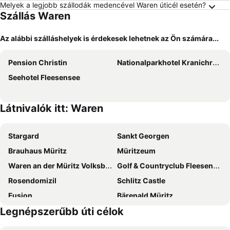
Melyek a legjobb szállodák medencével Waren úticél esetén?
Szállás Waren
Az alábbi szálláshelyek is érdekesek lehetnek az Ön számára...
Pension Christin
Nationalparkhotel Kranichrast
Seehotel Fleesensee
Látnivalók itt: Waren
Stargard
Sankt Georgen
Brauhaus Müritz
Müritzeum
Waren an der Müritz Volksbad
Golf & Countryclub Fleesensee
Rosendomizil
Schlitz Castle
Fusion
Bärenald Müritz
Legnépszerűbb úti célok
Neubrandenburg Strandbad Broda
Schloss Güstrow
Rheinsberg Castle
Neustrelitz Glambecker See