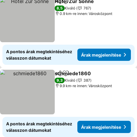
Hotel Zur Sonne
Megosztás
Hozzáadás a kedvencekhez
Árak megj
8,5
Kiváló
767
0.9 km-re innen: Városközpont
A pontos árak megtekintéséhez
Árak megjelenítése
válasszon dátumokat
schmiede1860
Megosztás
Hozzáadás a kedvencekhez
Árak megje
9,3
Kiváló
387
9.9 km-re innen: Városközpont
A pontos árak megtekintéséhez
Árak megjelenítése
válasszon dátumokat