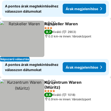
A pontos árak megtekintéséhez
Árak megjelenítése
válasszon dátumokat
Ratskeller Waren
Megosztás
Hozzáadás a kedvencekhez
Árak meg
3 Kategória
8,7
Kiváló
2903
0.0 km-re innen: Városközpont
Népszerű választás
A pontos árak megtekintéséhez
Árak megjelenítése
válasszon dátumokat
Kurzentrum Waren
Megosztás
Hozzáadás a kedvencekhez
(Müritz)
Árak megjelenítése
4 Kategória
8,8
Kiváló
1018
0.9 km-re innen: Városközpont