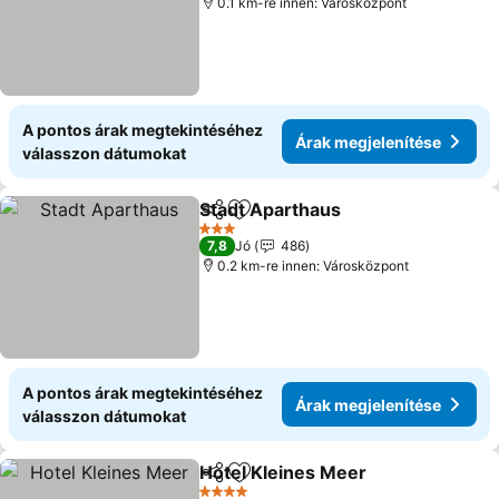
0.1 km-re innen: Városközpont
A pontos árak megtekintéséhez
Árak megjelenítése
válasszon dátumokat
Stadt Aparthaus
Megosztás
Hozzáadás a kedvencekhez
Árak megj
3 Kategória
7,8
Jó
486
0.2 km-re innen: Városközpont
A pontos árak megtekintéséhez
Árak megjelenítése
válasszon dátumokat
Hotel Kleines Meer
Megosztás
Hozzáadás a kedvencekhez
Árak m