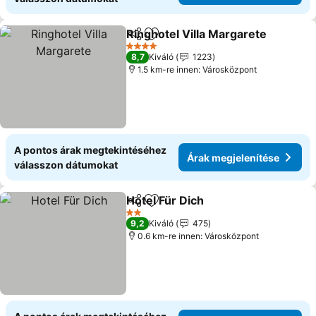
Ringhotel Villa Margarete
Megosztás
Hozzáadás a kedvencekhez
4 Kategória
8,7
Kiváló
1223
1.5 km-re innen: Városközpont
A pontos árak megtekintéséhez
Árak megjelenítése
válasszon dátumokat
Hotel Für Dich
Megosztás
Hozzáadás a kedvencekhez
Árak megjel
2 Kategória
9,2
Kiváló
475
0.6 km-re innen: Városközpont