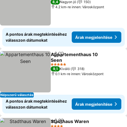
8,4
Nagyon jó
150
4.2 km-re innen: Városközpont
A pontos árak megtekintéséhez
Árak megjelenítése
válasszon dátumokat
Appartementhaus 10
Megosztás
Hozzáadás a kedvencekhez
Seen
Árak megjelenítése
5 Kategória
9,1
Kiváló
318
0.1 km-re innen: Városközpont
Népszerű választás
A pontos árak megtekintéséhez
Árak megjelenítése
válasszon dátumokat
Stadthaus Waren
Megosztás
Hozzáadás a kedvencekhez
Árak meg