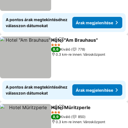
A pontos árak megtekintéséhez
Árak megjelenítése
válasszon dátumokat
Hotel "Am Brauhaus"
Megosztás
Hozzáadás a kedvencekhez
Árak 
3 Kategória
8,6
Kiváló
778
0.3 km-re innen: Városközpont
A pontos árak megtekintéséhez
Árak megjelenítése
válasszon dátumokat
Hotel Müritzperle
Megosztás
Hozzáadás a kedvencekhez
Árak meg
3 Kategória
8,9
Kiváló
850
0.3 km-re innen: Városközpont