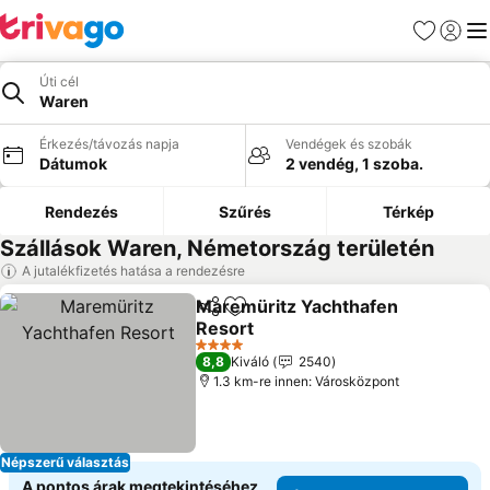
Kedvencek
Bejelen
Me
Úti cél
Waren
Érkezés/távozás napja
Vendégek és szobák
Dátumok
2 vendég, 1 szoba.
Rendezés
Szűrés
Térkép
Szállások Waren, Németország területén
A jutalékfizetés hatása a rendezésre
Maremüritz Yachthafen
Megosztás
Hozzáadás a kedvencekhez
Resort
Árak megjelenítése
4 Kategória
8,8
Kiváló
2540
1.3 km-re innen: Városközpont
Népszerű választás
A pontos árak megtekintéséhez