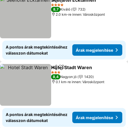
Seehotel Ecktannen
Megosztás
Hozzáadás a kedvencekhez
Árak m
4 Kategória
8,7
Kiváló
732
2.0 km-re innen: Városközpont
A pontos árak megtekintéséhez
Árak megjelenítése
válasszon dátumokat
Hotel Stadt Waren
Megosztás
Hozzáadás a kedvencekhez
Árak me
3 Kategória
8,4
Nagyon jó
1420
0.1 km-re innen: Városközpont
A pontos árak megtekintéséhez
Árak megjelenítése
válasszon dátumokat