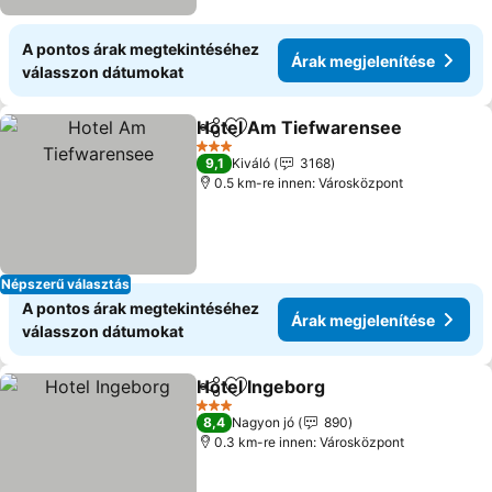
A pontos árak megtekintéséhez
Árak megjelenítése
válasszon dátumokat
Hotel Am Tiefwarensee
Megosztás
Hozzáadás a kedvencekhez
Ár
3 Kategória
9,1
Kiváló
3168
0.5 km-re innen: Városközpont
Népszerű választás
A pontos árak megtekintéséhez
Árak megjelenítése
válasszon dátumokat
Hotel Ingeborg
Megosztás
Hozzáadás a kedvencekhez
Árak megjel
3 Kategória
8,4
Nagyon jó
890
0.3 km-re innen: Városközpont