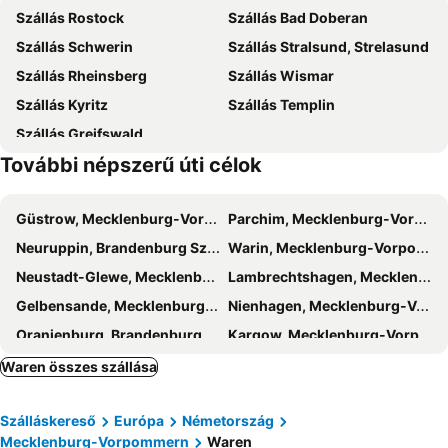
Szállás Rostock
Szállás Bad Doberan
Weißer See
Kletterpark
Szállás Schwerin
Szállás Stralsund, Strelasund
Szállás Rheinsberg
Szállás Wismar
Szállás Kyritz
Szállás Templin
Szállás Greifswald
További népszerű úti célok
Güstrow, Mecklenburg-Vorpommern Szállás
Parchim, Mecklenburg-Vorpommern Szállás
Neuruppin, Brandenburg Szállás
Warin, Mecklenburg-Vorpommern Szállás
Neustadt-Glewe, Mecklenburg-Vorpommern Szállás
Lambrechtshagen, Mecklenburg-Vorpommern Szállás
Gelbensande, Mecklenburg-Vorpommern Szállás
Nienhagen, Mecklenburg-Vorpommern Szállás
Oranienburg, Brandenburg Szállás
Kargow, Mecklenburg-Vorpommern Szállás
Klink, Mecklenburg-Vorpommern Szállás
Gotthun, Mecklenburg-Vorpommern Szállás
Waren összes szállása
Göhren-Lebbin, Mecklenburg-Vorpommern Szállás
Klein Vielen, Mecklenburg-Vorpommern Szállás
Szálláskereső
Európa
Németország
Mirow, Mecklenburg-Vorpommern Szállás
Teterow, Mecklenburg-Vorpommern Szállás
Mecklenburg-Vorpommern
Waren