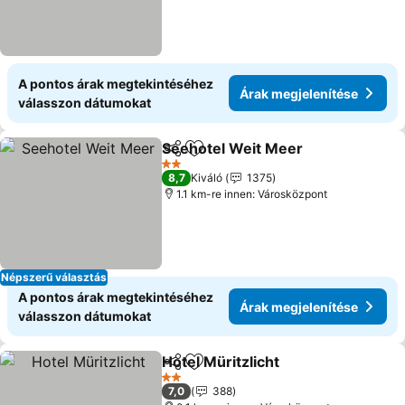
A pontos árak megtekintéséhez
Árak megjelenítése
válasszon dátumokat
Seehotel Weit Meer
Megosztás
Hozzáadás a kedvencekhez
Árak m
2 Kategória
8,7
Kiváló
1375
1.1 km-re innen: Városközpont
Népszerű választás
A pontos árak megtekintéséhez
Árak megjelenítése
válasszon dátumokat
Hotel Müritzlicht
Megosztás
Hozzáadás a kedvencekhez
Árak megj
2 Kategória
7,0
388