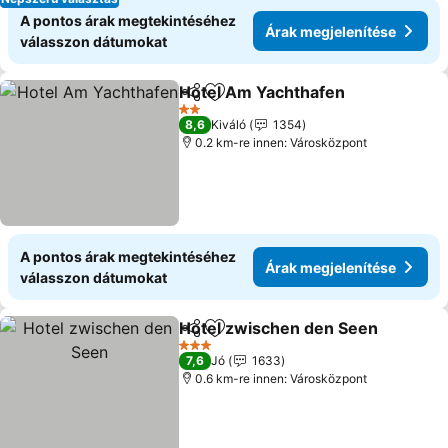
A pontos árak megtekintéséhez
Árak megjelenítése
válasszon dátumokat
Hotel Am Yachthafen
Megosztás
Hozzáadás a kedvencekhez
Árak
2 Kategória
8,6
Kiváló
1354
0.2 km-re innen: Városközpont
A pontos árak megtekintéséhez
Árak megjelenítése
válasszon dátumokat
Hotel zwischen den Seen
Megosztás
Hozzáadás a kedvencekhez
3 Kategória
7,6
Jó
1633
0.6 km-re innen: Városközpont