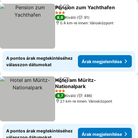
Pension zum Yachthafen
Megosztás
Hozzáadás a kedvencekhez
Á
3 Kategória
8,9
Kiváló
91
0.4 km-re innen: Városközpont
A pontos árak megtekintéséhez
Árak megjelenítése
válasszon dátumokat
Hotel am Müritz-
Megosztás
Hozzáadás a kedvencekhez
Nationalpark
Árak megjelenítése
3 Kategória
8,7
Kiváló
486
2.1 km-re innen: Városközpont
A pontos árak megtekintéséhez
Árak megjelenítése
válasszon dátumokat