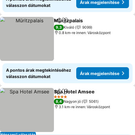
Árak megjelenítése
válasszon dátumokat
Müritzpalais
Megosztás
Hozzáadás a kedvencekhez
Árak megjelen
9,3
Kiváló
9099
0.8 km-re innen: Városközpont
A pontos árak megtekintéséhez
Árak megjelenítése
válasszon dátumokat
Spa Hotel Amsee
Megosztás
Hozzáadás a kedvencekhez
Árak meg
4 Kategória
8,4
Nagyon jó
5061
3.1 km-re innen: Városközpont
Népszerű választás