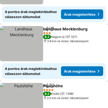
A pontos árak megtekintéséhez
Árak megjelenítése
válasszon dátumokat
Landhaus Mecklenburg
Megosztás
Hozzáadás a kedvencekhez
Ár
3 Kategória
8,2
Nagyon jó
527
3.8 km-re innen: Városközpont
A pontos árak megtekintéséhez
Árak megjelenítése
válasszon dátumokat
Paulshöhe
Megosztás
Hozzáadás a kedvencekhez
Árak megjelenít
4 Kategória
9,2
Kiváló
1398
2.0 km-re innen: Városközpont