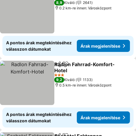
4 Kategória
8,9
Kiváló
2641
0.2 km-re innen: Városközpont
A pontos árak megtekintéséhez
Árak megjelenítése
válasszon dátumokat
Radlon Fahrrad-Komfort-
Megosztás
Hozzáadás a kedvencekhez
Hotel
Árak megjelenítése
3 Kategória
9,2
Kiváló
1133
0.5 km-re innen: Városközpont
A pontos árak megtekintéséhez
Árak megjelenítése
válasszon dátumokat