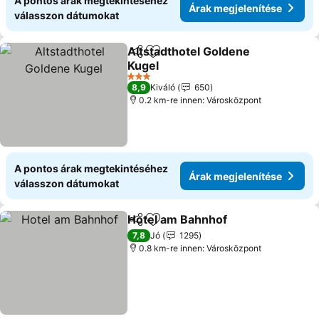
A pontos árak megtekintéséhez
Árak megjelenítése
válasszon dátumokat
Altstadthotel Goldene
Megosztás
Hozzáadás a kedvencekhez
Kugel
Árak megjelenítése
3 Kategória
8,9
Kiváló
650
0.2 km-re innen: Városközpont
A pontos árak megtekintéséhez
Árak megjelenítése
válasszon dátumokat
Hotel am Bahnhof
Megosztás
Hozzáadás a kedvencekhez
Árak meg
7,8
Jó
1295
0.8 km-re innen: Városközpont