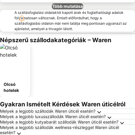
Több mutatása
A szállásfoglalási oldalaktól kapott árak és foglalhatósági adatok
folyamatosan változnak. Emiatt előfordulhat, hogy a
szállásfoglalási oldalon már nem találja meg pontosan ugyanazt az
ajánlatot, amelyet a trivagón látott.
Népszerű szállodakategóriák – Waren
Olcsó
hotelek
Gyakran Ismételt Kérdések Waren úticélról
Melyek a legjobb szállodák Waren úticél esetén?
Melyek a legjobb luxusszállodák Waren úticél esetén?
Melyek a legjobb kutyabarát szállodák Waren úticél esetén?
Melyek a legjobb szállodák wellness-részleggel Waren úticél
esetén?