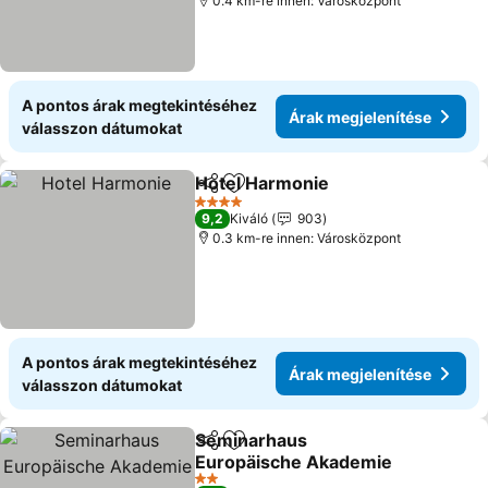
0.4 km-re innen: Városközpont
A pontos árak megtekintéséhez
Árak megjelenítése
válasszon dátumokat
Hotel Harmonie
Megosztás
Hozzáadás a kedvencekhez
Árak megje
4 Kategória
9,2
Kiváló
903
0.3 km-re innen: Városközpont
A pontos árak megtekintéséhez
Árak megjelenítése
válasszon dátumokat
Seminarhaus
Megosztás
Hozzáadás a kedvencekhez
Europäische Akademie
Árak megjelenítése
2 Kategória