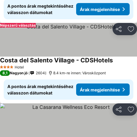
A pontos árak megtekintéséhez
Árak megjelenítése
válasszon dátumokat
Népszerű választás
Megosztá
Ho
Costa del Salento Village - CDSHotels
Hotel
4 Kategória
8,1
Nagyon jó
2604
8.4 km-re innen: Városközpont
A pontos árak megtekintéséhez
Árak megjelenítése
válasszon dátumokat
Megosztá
Ho