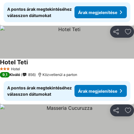
A pontos árak megtekintéséhez
Árak megjelenítése
válasszon dátumokat
Megosztá
Ho
Hotel Teti
Hotel
3 Kategória
9,1
Kiváló
856
Közvetlenül a parton
A pontos árak megtekintéséhez
Árak megjelenítése
válasszon dátumokat
Megosztá
Ho