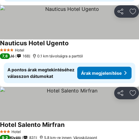
Megosztá
Ho
Nauticus Hotel Ugento
Hotel
4 Kategória
7,8
Jó
168
0.1 km távolságra a parttól
A pontos árak megtekintéséhez
Árak megjelenítése
válasszon dátumokat
Megosztá
Ho
Hotel Salento Mirfran
Hotel
3 Kategória
9,2
Kiváló
831
5.8 km-re innen: Városközpont