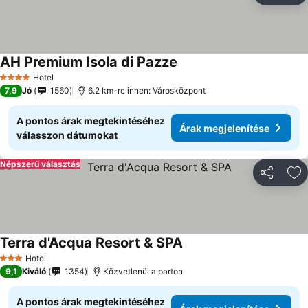
AH Premium Isola di Pazze
Hotel
4 Kategória
7,9
Jó
1560
6.2 km-re innen: Városközpont
A pontos árak megtekintéséhez
Árak megjelenítése
válasszon dátumokat
Népszerű választás
Megosztá
Ho
Terra d'Acqua Resort & SPA
Hotel
3 Kategória
9,1
Kiváló
1354
Közvetlenül a parton
A pontos árak megtekintéséhez