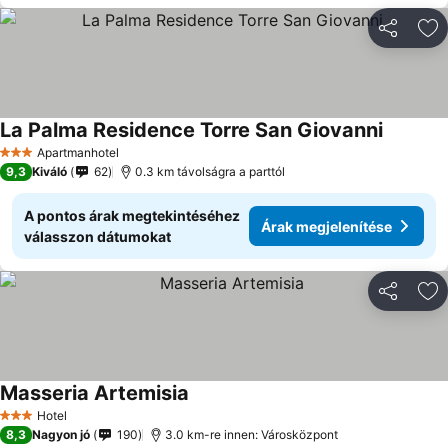
Megosztá
Ho
La Palma Residence Torre San Giovanni
Apartmanhotel
3 Kategória
9,3
Kiváló
62
0.3 km távolságra a parttól
A pontos árak megtekintéséhez
Árak megjelenítése
válasszon dátumokat
Megosztá
Ho
Masseria Artemisia
Hotel
3 Kategória
8,3
Nagyon jó
190
3.0 km-re innen: Városközpont