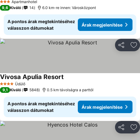
Apartmanhotel
3 Kategória
9,6
Kiváló
14
6.0 km-re innen: Városközpont
A pontos árak megtekintéséhez
Árak megjelenítése
válasszon dátumokat
Megosztá
Ho
Vivosa Apulia Resort
Üdülő
4 Kategória
9,1
Kiváló
5848
0.5 km távolságra a parttól
A pontos árak megtekintéséhez
Árak megjelenítése
válasszon dátumokat
Megosztá
Ho