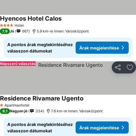
Hyencos Hotel Calos
Hotel
4 Kategória
7,9
Jó
667
5.9 km-re innen: Városközpont
A pontos árak megtekintéséhez
Árak megjelenítése
válasszon dátumokat
Népszerű választás
Megosztá
Ho
Residence Rivamare Ugento
Apartmanhotel
1 Kategória
8,1
Nagyon jó
334
7.6 km-re innen: Városközpont
A pontos árak megtekintéséhez
Árak megjelenítése
válasszon dátumokat