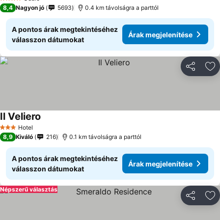
4 Kategória
8,4
Nagyon jó
5693
0.4 km távolságra a parttól
A pontos árak megtekintéséhez
Árak megjelenítése
válasszon dátumokat
Megosztá
Ho
Il Veliero
Hotel
3 Kategória
8,9
Kiváló
216
0.1 km távolságra a parttól
A pontos árak megtekintéséhez
Árak megjelenítése
válasszon dátumokat
Népszerű választás
Megosztá
Ho