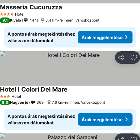
Masseria Cucuruzza
Hotel
4 Kategória
9,1
Kiváló
444
3.4 km-re innen: Városközpont
A pontos árak megtekintéséhez
Árak megjelenítése
válasszon dátumokat
Megosztá
Ho
Hotel I Colori Del Mare
Hotel
3 Kategória
8,0
Nagyon jó
369
7.6 km-re innen: Városközpont
A pontos árak megtekintéséhez
Árak megjelenítése
válasszon dátumokat