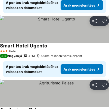
A pontos árak megtekintéséhez
Árak megjelenítése
válasszon dátumokat
Megosztá
Ho
Smart Hotel Ugento
Hotel
3 Kategória
8,2
Nagyon jó
425
5.8 km-re innen: Városközpont
A pontos árak megtekintéséhez
Árak megjelenítése
válasszon dátumokat
Megosztá
Ho