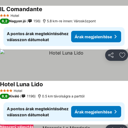
IL Comandante
Hotel
3 Kategória
8,2
Nagyon jó
156
5.8 km-re innen: Városközpont
A pontos árak megtekintéséhez
Árak megjelenítése
válasszon dátumokat
Megosztá
Ho
Hotel Luna Lido
Hotel
4 Kategória
8,8
Kiváló
1196
0.5 km távolságra a parttól
A pontos árak megtekintéséhez
Árak megjelenítése
válasszon dátumokat
Népszerű választás