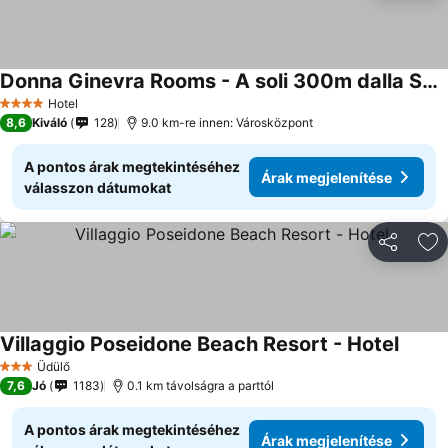
Donna Ginevra Rooms - A soli 300m dalla Spiaggia
Hotel
4 Kategória
8,6
Kiváló
128
9.0 km-re innen: Városközpont
A pontos árak megtekintéséhez
Árak megjelenítése
válasszon dátumokat
Megosztá
Ho
Villaggio Poseidone Beach Resort - Hotel
Üdülő
3 Kategória
7,6
Jó
1183
0.1 km távolságra a parttól
A pontos árak megtekintéséhez
Árak megjelenítése