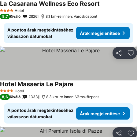
La Casarana Wellness Eco Resort
Hotel
4 Kategória
8,7
Kiváló
2826
8.1 km-re innen: Városközpont
A pontos árak megtekintéséhez
Árak megjelenítése
válasszon dátumokat
Megosztá
Ho
Hotel Masseria Le Pajare
Hotel
4 Kategória
8,6
Kiváló
1333
8.3 km-re innen: Városközpont
A pontos árak megtekintéséhez
Árak megjelenítése
válasszon dátumokat
Megosztá
Ho