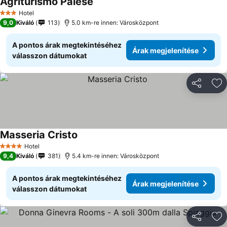
Agriturismo Palese
Hotel
3 Kategória
9,0
Kiváló
113
5.0 km-re innen: Városközpont
A pontos árak megtekintéséhez
Árak megjelenítése
válasszon dátumokat
Megosztá
Ho
Masseria Cristo
Hotel
4 Kategória
9,4
Kiváló
381
5.4 km-re innen: Városközpont
A pontos árak megtekintéséhez
Árak megjelenítése
válasszon dátumokat
Megosztá
Ho