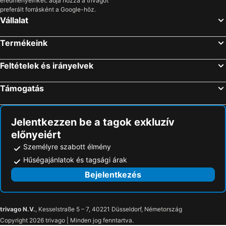
eredményeinket: adja hozzá a trivagót
Alberobello, Puglia Szállás
Capurso, Puglia Szállás
preferált forrásként a Google-höz.
Sannicandro di Bari, Puglia Szállás
Róma, Lazio Szállás
Vállalat
Rimini, Emilia-Romagna Szállás
Bibione, Veneto Szállás
Termékeink
Catania, Szicília Szállás
Lido di Jesolo, Veneto Szállás
Milánó, Lombardia Szállás
Velence, Veneto Szállás
Feltételek és irányelvek
Cagliari, Szardínia Szállás
Támogatás
Jelentkezzen be a tagok exkluzív
előnyeiért
Személyre szabott élmény
Hűségajánlatok és tagsági árak
Bejelentkezés
trivago N.V.
, Kesselstraße 5 – 7, 40221 Düsseldorf, Németország
Copyright 2026 trivago | Minden jog fenntartva.