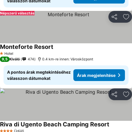
válasszon dátumokat
Népszerű választás
Megosztá
Ho
Monteforte Resort
Hotel
1 Kategória
9,5
Kiváló
474
0.4 km-re innen: Városközpont
A pontos árak megtekintéséhez
Árak megjelenítése
válasszon dátumokat
Megosztá
Ho
Riva di Ugento Beach Camping Resort
Üdülő