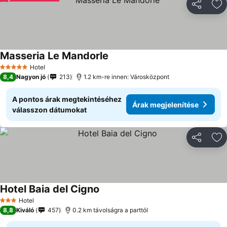
Megosztá
Ho
Masseria Le Mandorle
Hotel
5 Kategória
8,4
Nagyon jó
213
1.2 km-re innen: Városközpont
A pontos árak megtekintéséhez
Árak megjelenítése
válasszon dátumokat
Megosztá
Ho
Hotel Baia del Cigno
Hotel
3 Kategória
8,8
Kiváló
457
0.2 km távolságra a parttól