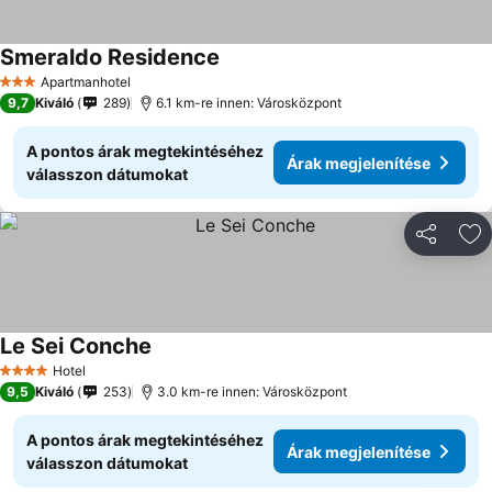
Smeraldo Residence
Apartmanhotel
3 Kategória
9,7
Kiváló
289
6.1 km-re innen: Városközpont
A pontos árak megtekintéséhez
Árak megjelenítése
válasszon dátumokat
Megosztá
Ho
Le Sei Conche
Hotel
4 Kategória
9,5
Kiváló
253
3.0 km-re innen: Városközpont
A pontos árak megtekintéséhez
Árak megjelenítése
válasszon dátumokat