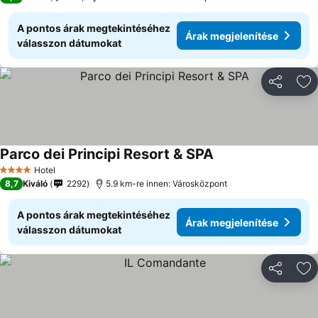
A pontos árak megtekintéséhez
Árak megjelenítése
válasszon dátumokat
Megosztá
Ho
Parco dei Principi Resort & SPA
Hotel
4 Kategória
8,7
Kiváló
2292
5.9 km-re innen: Városközpont
A pontos árak megtekintéséhez
Árak megjelenítése
válasszon dátumokat
Megosztá
Ho