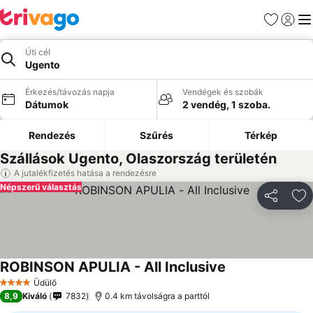
Kedvencek
Bejelen
Me
Úti cél
Ugento
Érkezés/távozás napja
Vendégek és szobák
Dátumok
2 vendég, 1 szoba.
Rendezés
Szűrés
Térkép
Szállások Ugento, Olaszország területén
A jutalékfizetés hatása a rendezésre
Népszerű választás
Megosztá
Ho
ROBINSON APULIA - All Inclusive
Üdülő
4 Kategória
8,9
Kiváló
7832
0.4 km távolságra a parttól