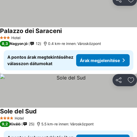
Megosztá
Ho
Palazzo dei Saraceni
Hotel
3 Kategória
8,3
Nagyon jó
12
0.4 km-re innen: Városközpont
A pontos árak megtekintéséhez
Árak megjelenítése
válasszon dátumokat
Megosztá
Ho
Sole del Sud
Hotel
4 Kategória
9,2
Kiváló
25
5.5 km-re innen: Városközpont