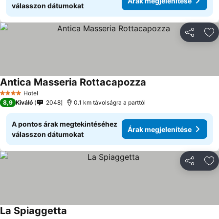
Árak megjelenítése
válasszon dátumokat
Megosztá
Ho
Antica Masseria Rottacapozza
Hotel
4 Kategória
8,9
Kiváló
2048
0.1 km távolságra a parttól
A pontos árak megtekintéséhez
Árak megjelenítése
válasszon dátumokat
Megosztá
Ho
La Spiaggetta