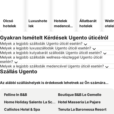
Olcsó
Luxushote
Hotelek
Állatbarát
Well
hotelek
lek
medencév
hotelek
otele
el
Gyakran Ismételt Kérdések Ugento úticélról
Melyek a legjobb szállodák Ugento úticél esetén?
Melyek a legjobb luxusszállodák Ugento úticél esetén?
Melyek a legjobb kutyabarát szállodák Ugento úticél esetén?
Melyek a legjobb szállodák wellness-részleggel Ugento úticél
esetén?
Melyek a legjobb szállodák medencével Ugento úticél esetén?
Szállás Ugento
Az alábbi szálláshelyek is érdekesek lehetnek az Ön számára...
Felline In B&B
Boutique B&B Le Gemelle
Home Holiday Salento La Scisa
Hotel Masseria Le Pajare
Callistos Hotel & Spa
Tenuta La Baronessa Resort