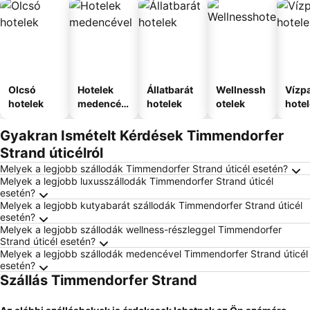
Olcsó
Hotelek
Állatbarát
Wellnessh
Vízpa
hotelek
medencév
hotelek
otelek
hote
el
Gyakran Ismételt Kérdések Timmendorfer
Strand úticélról
Melyek a legjobb szállodák Timmendorfer Strand úticél esetén?
Melyek a legjobb luxusszállodák Timmendorfer Strand úticél
esetén?
Melyek a legjobb kutyabarát szállodák Timmendorfer Strand úticél
esetén?
Melyek a legjobb szállodák wellness-részleggel Timmendorfer
Strand úticél esetén?
Melyek a legjobb szállodák medencével Timmendorfer Strand úticél
esetén?
Szállás Timmendorfer Strand