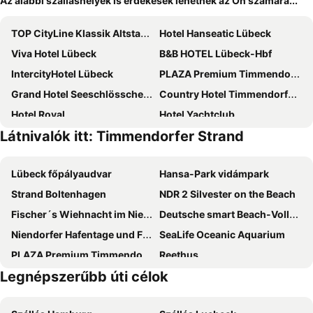
Az alábbi szálláshelyek is érdekesek lehetnek az Ön számára...
TOP CityLine Klassik Altstadt Hotel
Hotel Hanseatic Lübeck
Viva Hotel Lübeck
B&B HOTEL Lübeck-Hbf
IntercityHotel Lübeck
PLAZA Premium Timmendorfer Strand
Grand Hotel Seeschlösschen Sea Retreat & SPA
Country Hotel Timmendorfer Strand
Hotel Royal
Hotel Yachtclub
Látnivalók itt: Timmendorfer Strand
Hotel Gorch Fock
Petersen's Landhaus
Bayside
Maritim Strandhotel Travemünde
Lübeck főpályaudvar
Hansa-Park vidámpark
SlowDown Travemünde
Arborea Marina Resort Neustadt
Strand Boltenhagen
NDR 2 Silvester on the Beach
Hotel Lübecker Hof
ibis Luebeck City
Fischer´s Wiehnacht im Niendorfer Hafen
Deutsche smart Beach-Volleyball Meisterschaften
Hotel an der Marienkirche
Radisson Blu Senator Hotel, Lübeck
Niendorfer Hafentage und Fischmarkt
SeaLife Oceanic Aquarium
Hotel Jensen
CVJM Hotel am Dom
PLAZA Premium Timmendorfer Strand
Reethus
Hotel Kaiserhof
Hotel Ideal
Legnépszerűbb úti célok
Ostsee-Therme
Vogelpark Niendorf
Hotel Seebrise Grömitz
Lübsche Burg
Gut Hasselburg