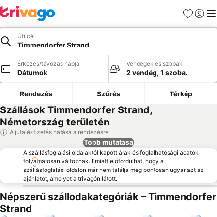
Kedvencek
Bejelen
Me
Úti cél
Timmendorfer Strand
Érkezés/távozás napja
Vendégek és szobák
Dátumok
2 vendég, 1 szoba.
Rendezés
Szűrés
Térkép
Szállások Timmendorfer Strand,
Németország területén
A jutalékfizetés hatása a rendezésre
Több mutatása
A szállásfoglalási oldalaktól kapott árak és foglalhatósági adatok
folyamatosan változnak. Emiatt előfordulhat, hogy a
szállásfoglalási oldalon már nem találja meg pontosan ugyanazt az
ajánlatot, amelyet a trivagón látott.
Népszerű szállodakategóriák – Timmendorfer
Strand