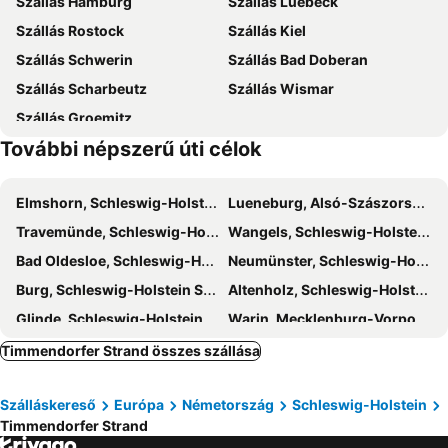
Szállás Hamburg
Szállás Luebeck
Seehof
Travemünde
Szállás Rostock
Szállás Kiel
Kritzowburg
Lübsche Straße
Szállás Schwerin
Szállás Bad Doberan
Wismar Ost
Tarnewitz
Szállás Scharbeutz
Szállás Wismar
Basilika
Szállás Groemitz
További népszerű úti célok
Elmshorn, Schleswig-Holstein Szállás
Lueneburg, Alsó-Szászország Szállás
Travemünde, Schleswig-Holstein Szállás
Wangels, Schleswig-Holstein Szállás
Bad Oldesloe, Schleswig-Holstein Szállás
Neumünster, Schleswig-Holstein Szállás
Burg, Schleswig-Holstein Szállás
Altenholz, Schleswig-Holstein Szállás
Glinde, Schleswig-Holstein Szállás
Warin, Mecklenburg-Vorpommern Szállás
Pinneberg, Schleswig-Holstein Szállás
Nienhagen, Mecklenburg-Vorpommern Szállás
Timmendorfer Strand összes szállása
Lambrechtshagen, Mecklenburg-Vorpommern Szállás
Damp, Schleswig-Holstein Szállás
Szálláskereső
Európa
Németország
Schleswig-Holstein
Fockbek, Schleswig-Holstein Szállás
Neustadt-Glewe, Mecklenburg-Vorpommern Szállás
Timmendorfer Strand
Güstrow, Mecklenburg-Vorpommern Szállás
Parchim, Mecklenburg-Vorpommern Szállás