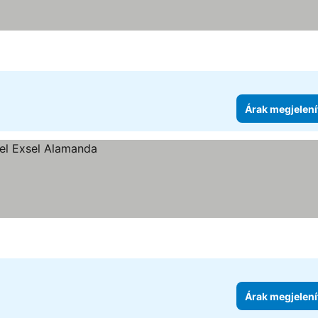
Árak megjelení
Árak megjelení