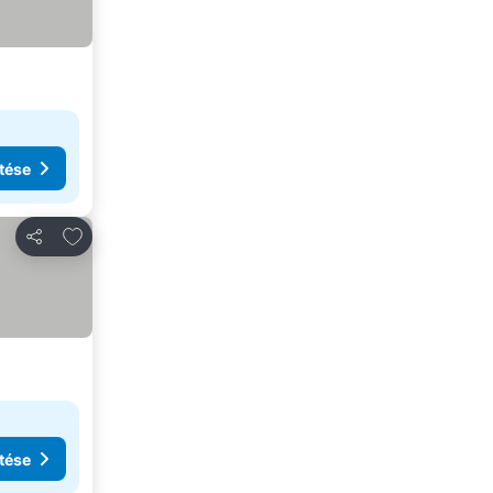
tése
Hozzáadás a kedvencekhez
Megosztás
tése