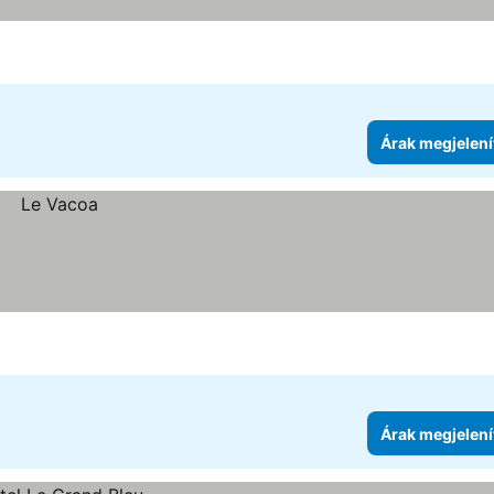
Árak megjelení
Árak megjelení