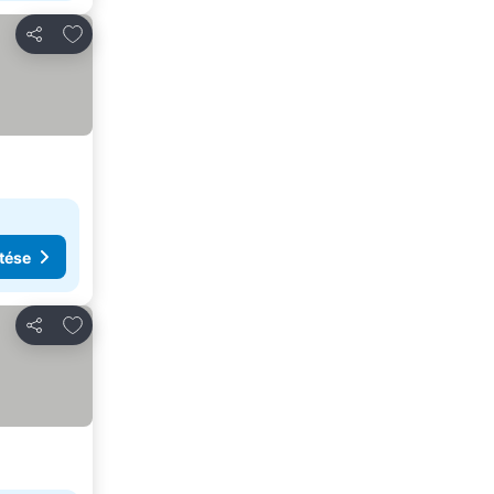
Hozzáadás a kedvencekhez
Megosztás
tése
Hozzáadás a kedvencekhez
Megosztás