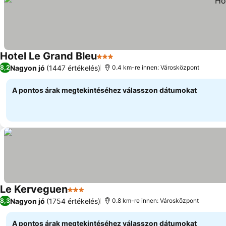
Hotel Le Grand Bleu
3 Kategória
Nagyon jó
(1447 értékelés)
8,2
0.4 km-re innen: Városközpont
A pontos árak megtekintéséhez válasszon dátumokat
Le Kerveguen
3 Kategória
Nagyon jó
(1754 értékelés)
8,3
0.8 km-re innen: Városközpont
A pontos árak megtekintéséhez válasszon dátumokat