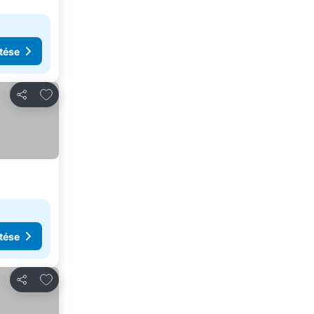
tése
Hozzáadás a kedvencekhez
Megosztás
tése
Hozzáadás a kedvencekhez
Megosztás