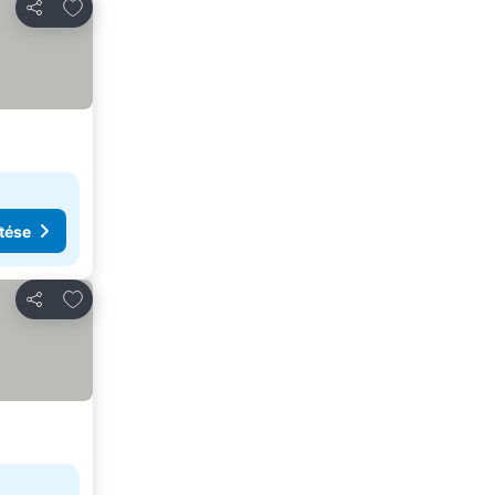
Hozzáadás a kedvencekhez
Megosztás
tése
Hozzáadás a kedvencekhez
Megosztás