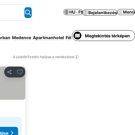
HU · Ft
Menü
Bejelentkezés
Megtekintés térképen
árban
Medence
Apartmanhotel
Félpanzió
Strand
Kiadó ház/apa
A jutalékfizetés hatása a rendezésre
Hozzáadás a kedvencekhez
Megosztás
tése