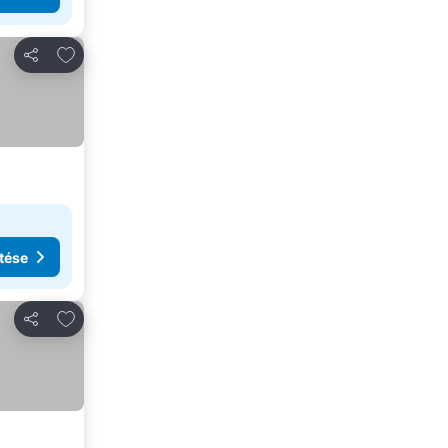
Hozzáadás a kedvencekhez
Megosztás
tése
Hozzáadás a kedvencekhez
Megosztás