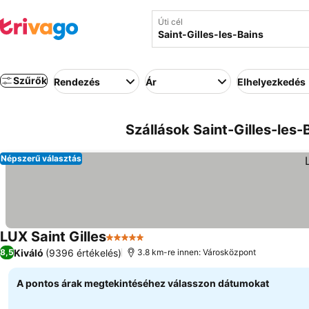
Úti cél
Szűrők
Rendezés
Ár
Elhelyezkedés
Szállások Saint-Gilles-les-
Népszerű választás
LUX Saint Gilles
5 Kategória
Kiváló
(9396 értékelés)
8,5
3.8 km-re innen: Városközpont
A pontos árak megtekintéséhez válasszon dátumokat