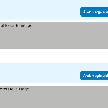
Árak megjelení
Árak megjelení