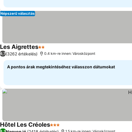
Népszerű választás
Les Aigrettes
2 Kategória
(3262 értékelés)
6,7
0.4 km-re innen: Városközpont
A pontos árak megtekintéséhez válasszon dátumokat
Hôtel Les Créoles
3 Kategória
Nagyon jó
(2418 értékelés)
8,3
1.5 km-re innen: Városközpont