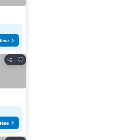
tése
Hozzáadás a kedvencekhez
Megosztás
tése