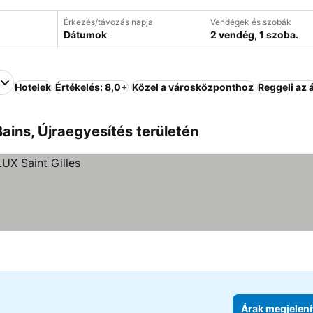
Érkezés/távozás napja
Vendégek és szobák
Dátumok
2 vendég, 1 szoba.
Hotelek
Értékelés: 8,0+
Közel a városközponthoz
Reggeli az 
Bains, Újraegyesítés területén
Árak megjelení