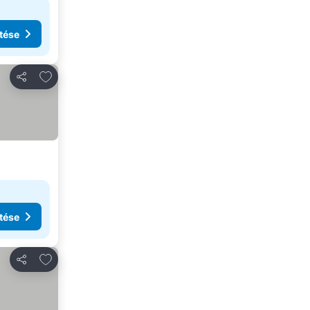
tése
Hozzáadás a kedvencekhez
Megosztás
tése
Hozzáadás a kedvencekhez
Megosztás