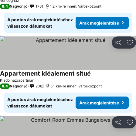
Vendégház
8,4
Nagyon jó
173
1.2 km-re innen: Városközpont
A pontos árak megtekintéséhez
Árak megjelenítése
válasszon dátumokat
Megosztá
Ho
Appartement idéalement situé
Árak megjelenítése
Kiadó ház/apartman
8,4
Nagyon jó
208
5.1 km-re innen: Városközpont
A pontos árak megtekintéséhez
Árak megjelenítése
válasszon dátumokat
Megosztá
Ho