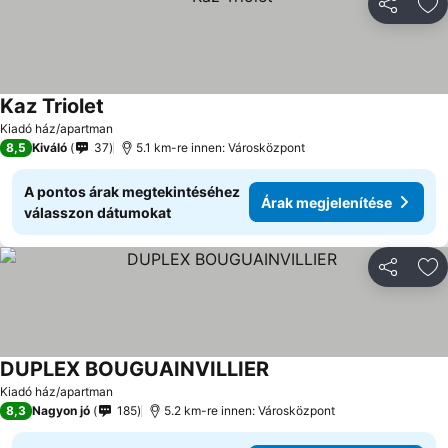
Megosztá
Ho
Kaz Triolet
Árak megjelenítése
Kiadó ház/apartman
8,5
Kiváló
37
5.1 km-re innen: Városközpont
A pontos árak megtekintéséhez
Árak megjelenítése
válasszon dátumokat
Megosztá
Ho
DUPLEX BOUGUAINVILLIER
Árak megjelenítése
Kiadó ház/apartman
8,3
Nagyon jó
185
5.2 km-re innen: Városközpont