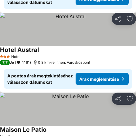
válasszon dátumokat
Megosztá
Ho
Hotel Austral
Árak megjelenítése
Hotel
3 Kategória
7,7
Jó
1161
0.8 km-re innen: Városközpont
A pontos árak megtekintéséhez
Árak megjelenítése
válasszon dátumokat
Megosztá
Ho
Maison Le Patio
Árak megjelenítése