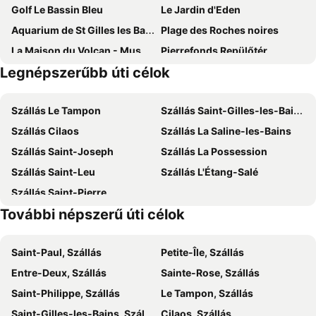
Golf Le Bassin Bleu
Le Jardin d'Eden
Aquarium de St Gilles les Bains
Plage des Roches noires
La Maison du Volcan - Museum de La Fournaise
Pierrefonds Repülőtér
Legnépszerűbb úti célok
Black sand beach
Stella Matutina
Piton de la Fournaise
Akoatys
Szállás Le Tampon
Szállás Saint-Gilles-les-Bains
Szállás Cilaos
Szállás La Saline-les-Bains
Szállás Saint-Joseph
Szállás La Possession
Szállás Saint-Leu
Szállás L'Étang-Salé
Szállás Saint-Pierre
További népszerű úti célok
Saint-Paul, Szállás
Petite-Île, Szállás
Entre-Deux, Szállás
Sainte-Rose, Szállás
Saint-Philippe, Szállás
Le Tampon, Szállás
Saint-Gilles-les-Bains, Szállás
Cilaos, Szállás