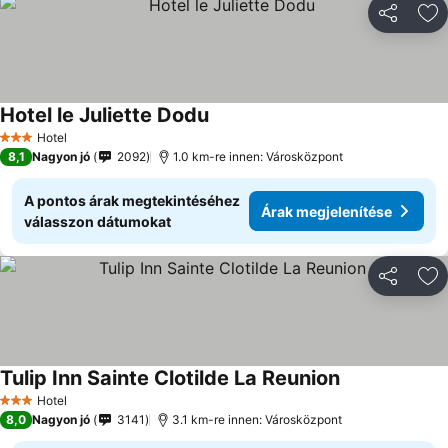
Megosztá
Ho
Hotel le Juliette Dodu
Árak megjelenítése
Hotel
3 Kategória
8,1
Nagyon jó
2092
1.0 km-re innen: Városközpont
A pontos árak megtekintéséhez
Árak megjelenítése
válasszon dátumokat
Megosztá
Ho
Tulip Inn Sainte Clotilde La Reunion
Árak megjelen
Hotel
3 Kategória
8,0
Nagyon jó
3141
3.1 km-re innen: Városközpont