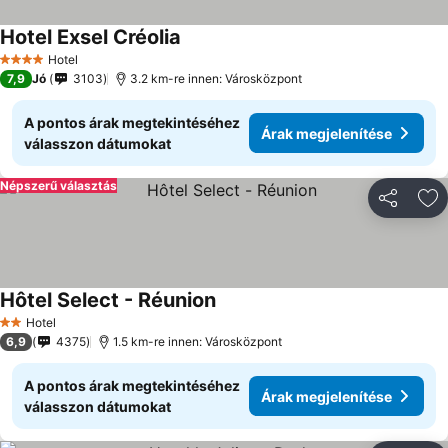
Hotel Exsel Créolia
Árak megjelenítése
Hotel
4 Kategória
7,9
Jó
3103
3.2 km-re innen: Városközpont
A pontos árak megtekintéséhez
Árak megjelenítése
válasszon dátumokat
Népszerű választás
Megosztá
Ho
Hôtel Select - Réunion
Árak megjelenítése
Hotel
2 Kategória
6,9
4375
1.5 km-re innen: Városközpont
A pontos árak megtekintéséhez
Árak megjelenítése
válasszon dátumokat