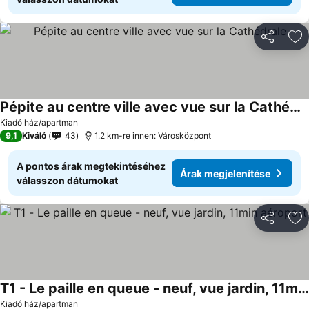
Megosztá
Ho
Pépite au centre ville avec vue sur la Cathédrale
Árak megjelenítése
Kiadó ház/apartman
9,1
Kiváló
43
1.2 km-re innen: Városközpont
A pontos árak megtekintéséhez
Árak megjelenítése
válasszon dátumokat
Megosztá
Ho
T1 - Le paille en queue - neuf, vue jardin, 11min aéroport
Árak megjelenítése
Kiadó ház/apartman