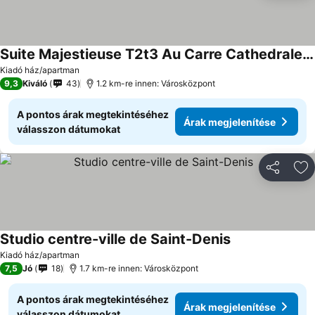
Suite Majestieuse T2t3 Au Carre Cathedrale En Hyper-centre Saint Denis
Árak megjelenítése
Kiadó ház/apartman
9,3
Kiváló
43
1.2 km-re innen: Városközpont
A pontos árak megtekintéséhez
Árak megjelenítése
válasszon dátumokat
Megosztá
Ho
Studio centre-ville de Saint-Denis
Árak megjelenít
Kiadó ház/apartman
7,5
Jó
18
1.7 km-re innen: Városközpont
A pontos árak megtekintéséhez
Árak megjelenítése
válasszon dátumokat