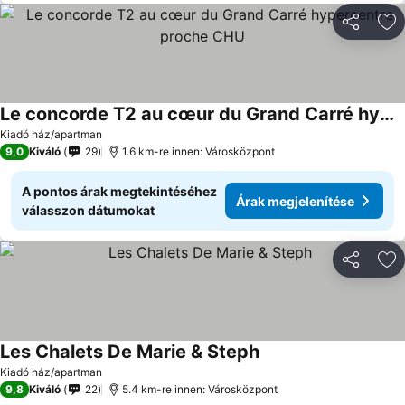
Megosztá
Ho
Le concorde T2 au cœur du Grand Carré hypercentre proche CHU
Árak megjelenítése
Kiadó ház/apartman
9,0
Kiváló
29
1.6 km-re innen: Városközpont
A pontos árak megtekintéséhez
Árak megjelenítése
válasszon dátumokat
Megosztá
Ho
Les Chalets De Marie & Steph
Árak megjelenítése
Kiadó ház/apartman
9,8
Kiváló
22
5.4 km-re innen: Városközpont