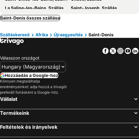
La Saline-les-Bains, Szállás
Saint-Joseph, Szállás
La Possession, Szállás
Saint-Leu, Szállás
Saint-Denis összes szállása
Saint-Pierre, Szállás
Szálláskereső
Afrika
Újraegyesítés
Saint-Denis
Facebook
Twitter
Insta
Yo
Válasszon országot
Hozzáadás a Google-hoz
Könnyen megtalálhatja
eredményeinket: adja hozzá a trivagót
preferált forrásként a Google-höz.
Vállalat
Termékeink
Feltételek és irányelvek