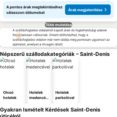
A pontos árak megtekintéséhez
Árak megjelenítése
válasszon dátumokat
Több mutatása
A szállásfoglalási oldalaktól kapott árak és foglalhatósági adatok
folyamatosan változnak. Emiatt előfordulhat, hogy a
szállásfoglalási oldalon már nem találja meg pontosan ugyanazt az
ajánlatot, amelyet a trivagón látott.
Népszerű szállodakategóriák – Saint-Denis
Olcsó
Hotelek
Hotelek
hotelek
medencév
parkolóval
el
Gyakran Ismételt Kérdések Saint-Denis
úticélról