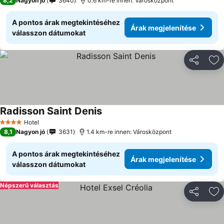
8,2
Nagyon jó
3640
0.6 km-re innen: Városközpont
A pontos árak megtekintéséhez
Árak megjelenítése
válasszon dátumokat
Megosztá
Ho
Radisson Saint Denis
Árak megjelenítése
Hotel
4 Kategória
8,1
Nagyon jó
3631
1.4 km-re innen: Városközpont
A pontos árak megtekintéséhez
Árak megjelenítése
válasszon dátumokat
Népszerű választás
Megosztá
Ho