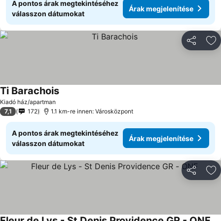
A pontos árak megtekintéséhez
Árak megjelenítése
válasszon dátumokat
Megosztá
Ho
Ti Barachois
Árak megjelenítése
Kiadó ház/apartman
7,1
172
1.1 km-re innen: Városközpont
A pontos árak megtekintéséhez
Árak megjelenítése
válasszon dátumokat
Megosztá
Ho
Fleur de Lys - St Denis Providence GR - ONF