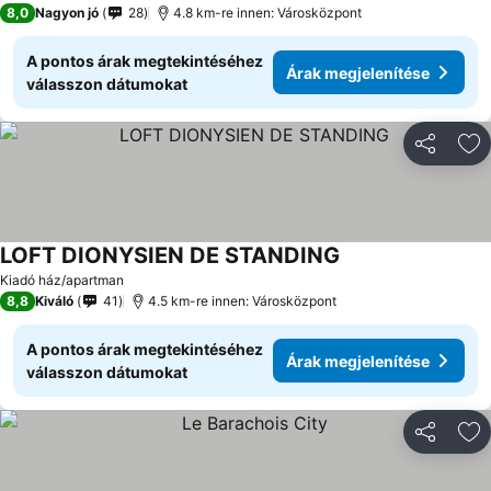
8,0
Nagyon jó
28
4.8 km-re innen: Városközpont
A pontos árak megtekintéséhez
Árak megjelenítése
válasszon dátumokat
Megosztá
Ho
LOFT DIONYSIEN DE STANDING
Árak megjelenítés
Kiadó ház/apartman
8,8
Kiváló
41
4.5 km-re innen: Városközpont
A pontos árak megtekintéséhez
Árak megjelenítése
válasszon dátumokat
Megosztá
Ho