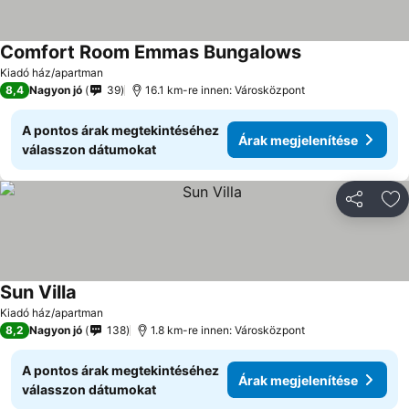
Comfort Room Emmas Bungalows
Árak megjelení
Kiadó ház/apartman
8,4
Nagyon jó
39
16.1 km-re innen: Városközpont
A pontos árak megtekintéséhez
Árak megjelenítése
válasszon dátumokat
Megosztá
Ho
Sun Villa
Árak megjelenítése
Kiadó ház/apartman
8,2
Nagyon jó
138
1.8 km-re innen: Városközpont
A pontos árak megtekintéséhez
Árak megjelenítése
válasszon dátumokat