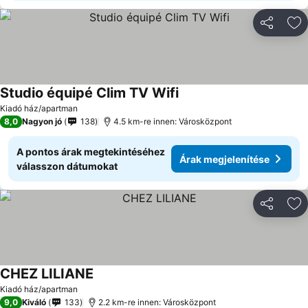
Megosztá
Ho
Studio équipé Clim TV Wifi
Árak megjelenítése
Kiadó ház/apartman
8,0
Nagyon jó
138
4.5 km-re innen: Városközpont
A pontos árak megtekintéséhez
Árak megjelenítése
válasszon dátumokat
Megosztá
Ho
CHEZ LILIANE
Árak megjelenítése
Kiadó ház/apartman
9,0
Kiváló
133
2.2 km-re innen: Városközpont