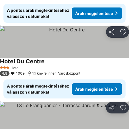
A pontos árak megtekintéséhez
Árak megjelenítése
válasszon dátumokat
Megosztá
Ho
Hotel Du Centre
Árak megjelenítése
Hotel
3 Kategória
4,8
1009
1.1 km-re innen: Városközpont
A pontos árak megtekintéséhez
Árak megjelenítése
válasszon dátumokat
Megosztá
Ho