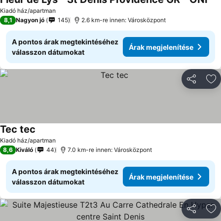
Ár
Kiadó ház/apartman
8,1
Nagyon jó
145
2.6 km-re innen: Városközpont
A pontos árak megtekintéséhez
Árak megjelenítése
válasszon dátumokat
Megosztá
Ho
Tec tec
Árak megjelenítése
Kiadó ház/apartman
8,6
Kiváló
44
7.0 km-re innen: Városközpont
A pontos árak megtekintéséhez
Árak megjelenítése
válasszon dátumokat
Megosztá
Ho