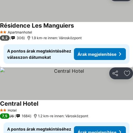
Résidence Les Manguiers
Árak megjelenítése
Apartmanhotel
2 Kategória
6,2
306
1.9 km-re innen: Városközpont
A pontos árak megtekintéséhez
Árak megjelenítése
válasszon dátumokat
Megosztá
Ho
Central Hotel
Árak megjelenítése
Hotel
2 Kategória
7,5
Jó
1684
1.2 km-re innen: Városközpont
A pontos árak megtekintéséhez
Árak megjelenítése