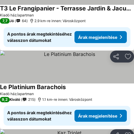
T3 Le Frangipanier - Terrasse Jardin & Jacuzzi
Árak megjelenítése
Kiadó ház/apartman
7,7
Jó
64
2.9 km-re innen: Városközpont
A pontos árak megtekintéséhez
Árak megjelenítése
válasszon dátumokat
Megosztá
Ho
Le Platinium Barachois
Árak megjelenítése
Kiadó ház/apartman
9,2
Kiváló
215
1.1 km-re innen: Városközpont
A pontos árak megtekintéséhez
Árak megjelenítése
válasszon dátumokat