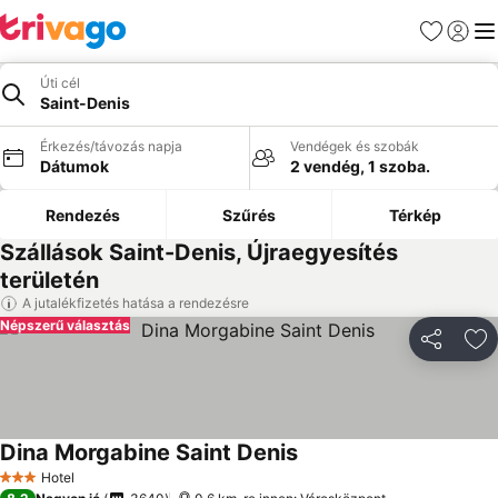
Kedvencek
Bejelen
Me
Úti cél
Saint-Denis
Érkezés/távozás napja
Vendégek és szobák
Dátumok
2 vendég, 1 szoba.
Rendezés
Szűrés
Térkép
Szállások Saint-Denis, Újraegyesítés
területén
A jutalékfizetés hatása a rendezésre
Népszerű választás
Megosztá
Ho
Dina Morgabine Saint Denis
Árak megjelenítése
Hotel
3 Kategória