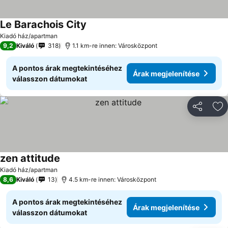
Le Barachois City
Árak megjelenítése
Kiadó ház/apartman
9,2
Kiváló
318
1.1 km-re innen: Városközpont
A pontos árak megtekintéséhez
Árak megjelenítése
válasszon dátumokat
Megosztá
Ho
zen attitude
Árak megjelenítése
Kiadó ház/apartman
8,6
Kiváló
13
4.5 km-re innen: Városközpont
A pontos árak megtekintéséhez
Árak megjelenítése
válasszon dátumokat