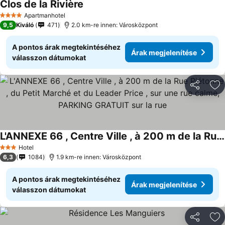
Clos de la Rivière
Árak megjelenítése
Apartmanhotel
4 Kategória
9,5
Kiváló
471
2.0 km-re innen: Városközpont
A pontos árak megtekintéséhez
Árak megjelenítése
válasszon dátumokat
Megosztá
Ho
L'ANNEXE 66 , Centre Ville , à 200 m de la Rue Piétonne , du Petit Marché et du Leader Price , sur une rue calme, PARKING GRATUIT sur la rue
Árak megjelenítése
Hotel
3 Kategória
6,3
1084
1.9 km-re innen: Városközpont
A pontos árak megtekintéséhez
Árak megjelenítése
válasszon dátumokat
Megosztá
Ho